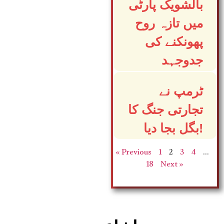
بالشویک پارٹی
میں تازہ روح
پھونکنے کی
جدوجہد
ٹرمپ نے
تجارتی جنگ کا
بگل بجا دیا!
« Previous
1
2
3
4
…
18
Next »