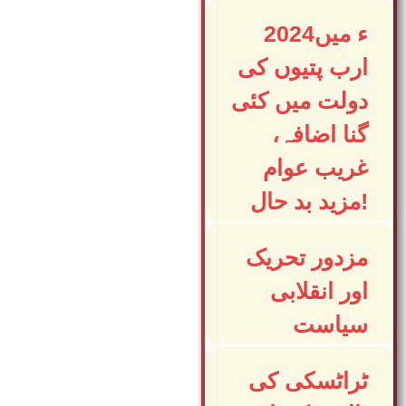
2024ء میں
ارب پتیوں کی
دولت میں کئی
گنا اضافہ،
غریب عوام
مزید بد حال!
مزدور تحریک
اور انقلابی
سیاست
ٹراٹسکی کی