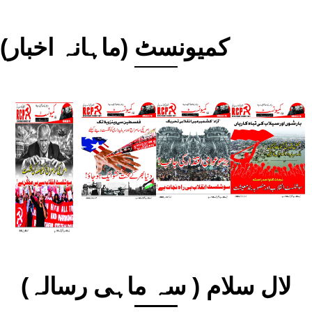
کمیونسٹ (ماہانہ اخبار)
لال سلام ( سہ ماہی رسالہ)