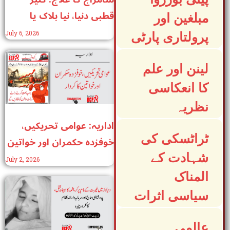
قطبی دنیا، نیا بلاک یا
مبلغین اور
مزدور راج؟
July 6, 2026
پرولتاری پارٹی
لینن اور علم
کا انعکاسی
نظریہ
اداریہ: عوامی تحریکیں،
ٹراٹسکی کی
خوفزدہ حکمران اور خواتین
کا کردار
شہادت کے
July 2, 2026
المناک
سیاسی اثرات
عالمی