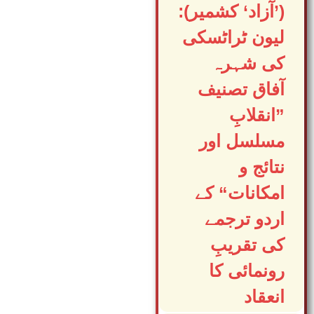
(’آزاد‘ کشمیر):
لیون ٹراٹسکی
کی شہرہ
آفاق تصنیف
”انقلابِ
مسلسل اور
نتائج و
امکانات“ کے
اردو ترجمے
کی تقریبِ
رونمائی کا
انعقاد