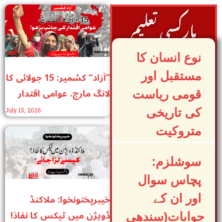
مارکسی تعلیم
نوع انسان کا
”آزاد“ کشمیر: 15 جولائی کا
مستقبل اور
لانگ مارچ، عوامی اقتدار
قومی ریاست
کی جانب بڑھو!
کی تاریخی
July 15, 2026
متروکیت
سوشلزم:
پچاس سوال
خیبرپختونخوا: ملاکنڈ
اور ان کے
ڈویژن میں ٹیکس کا نفاذ!
جوابات(سندھی