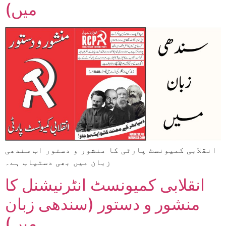
میں)
انقلابی کمیونسٹ پارٹی کا منشور و دستور اب سندھی
زبان میں بھی دستیاب ہے۔
انقلابی کمیونسٹ انٹرنیشنل کا
منشور و دستور (سندھی زبان
میں)