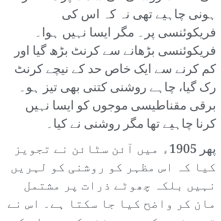
ہونی چاہیے تھی نہ کہ اس کی
فریکوئنسی پر۔ مگر ایسا نہیں ہوا۔
فریکوئنسی بڑھانے سے کرنٹ بڑھ گیا اور
کم کرنے سے ایک خاص حد کے نیچے کرنٹ
رک گیا، چاہے روشنی کتنی بھی تیز ہو۔
برقی مقناطیسی موجوں کو ایسا نہیں
کرنا چاہیے تھا مگر روشنی نے کیا۔
پھر 1905ء میں آئن سٹائن نے تجویز
کیا کہ اس مظہر کو روشنی کو لہریں
نہیں بلکہ چھوٹے ذرات پر مشتمل
مان کر واضح کیا جا سکتا ہے۔ اس نے