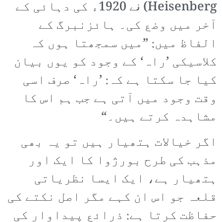
Heisenberg) نے 1920ء کی دہائی کے
آخر میں وضع کی۔ ہائزنبرگ کے
الفاظ میں: ”میں سمجھتا ہوں کہ
کلاسیکی ’راہ‘ کے وجود کو یوں بیان
کیا جا سکتا ہے کہ: ’راہ‘ صرف اسی
وقت وجود میں آتی ہے جب ہم اس کا
مشاہدہ کرتے ہیں۔“
اگر خیالات ہتھیار ہیں تو یہ بھی
مذہب کی طرح بورژوا کا ایک اور
ہتھیار ہے، ایک ایسا نظریاتی
قلعہ جو اس ان کہے مگر اصل نکتے کی
حفاظت کرتا ہے: ذرائع پیداوار کی