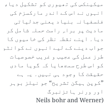
میکینکس کی تھیوری کو تشکیل دیا،
انہوں نے اس کے اندر مارکسزم کی
فلسفیانہ بنیاد یعنی جدلیاتی
مادیت پر براہِ راست حملہ شامل کر
دیا۔ اپنے نقطہ نظر کی خامیوں کا
جواب دینے کے لیے انہوں نے کوانٹم
طرز عمل کی عجیب و غریب خصوصیات
کو اس طرح سمجھایا کہ گویا مادی
حقیقت کا وجود ہی نہیں۔ یہ ہے
”کوپن ہیگن تشریح“ جو نیلز بوہر
اور ورنر ہائزنبرگ
(Neils bohr and Werner