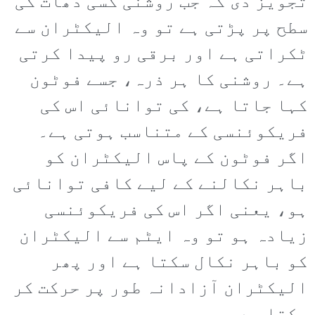
تجویز دی کہ جب روشنی کسی دھات کی
سطح پر پڑتی ہے تو وہ الیکٹران سے
ٹکراتی ہے اور برقی رو پیدا کرتی
ہے۔ روشنی کا ہر ذرہ، جسے فوٹون
کہا جاتا ہے، کی توانائی اس کی
فریکوئنسی کے متناسب ہوتی ہے۔
اگر فوٹون کے پاس الیکٹران کو
باہر نکالنے کے لیے کافی توانائی
ہو، یعنی اگر اس کی فریکوئنسی
زیادہ ہو تو وہ ایٹم سے الیکٹران
کو باہر نکال سکتا ہے اور پھر
الیکٹران آزادانہ طور پر حرکت کر