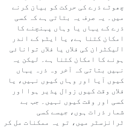
چھوٹے ذرے کی حرکت کو بیان کرنے
میں۔ یہ صرف یہ بتاتی ہے کہ کسی
ذرے کے یہاں یا وہاں پہنچنے کا
امکان کتنا ہے، یا ایٹم کے اندر
الیکٹران کی فلاں یا فلاں توانائی
ہونے کا امکان کتنا ہے۔ لیکن یہ
نہیں بتاتی کہ آخر وہ ذرہ یہاں
کیوں آیا اور وہاں کیوں نہیں، یا
فلاں وقت کیوں زوال پذیر ہوا اور
کسی اور وقت کیوں نہیں۔ جب بے
شمار ذرات ہوں، جیسے کسی
ٹرانزسٹر میں، تو یہ ممکنات مل کر