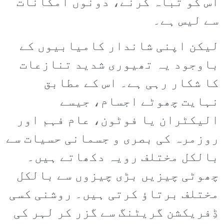
اس کو تباہ کرنے، دونوں امکانات
سے لیس ہے۔
لیکن اپنی شاندار کامیابیوں کے
باوجود یہ تھیوری شدید تنازعات
کا شکار رہی ہے۔ اس کے مطابق
نہایت چھوٹے اجسام، جیسے
الیکٹران یا فوٹون، عام فہم اور
روزمرہ کی بصری و جسمانی حسیات سے
بالکل مختلف رویہ دکھاتے ہیں۔
چھوٹی چیزیں بڑی چیزوں سے بالکل
مختلف برتاؤ کرتی ہیں۔ روشنی کسی
ڈِفریکشن گریٹنگ سے گزر کر لہر کی