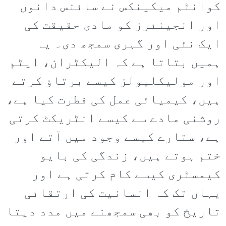
کوانٹم میکینکس نے سائنس دانوں
اور انجینئرز کو مادی حقیقت کی
ایک نئی اور گہری سمجھ دی۔ یہ
ہمیں بتاتا ہے کہ الیکٹران، ایٹم
اور مولیکلیولز کیسے برتاؤ کرتے
ہیں، کیمیائی عمل کی فطرت کیا ہے،
روشنی مادے سے کیسے انٹریکٹ کرتی
ہے، ستارے کیسے وجود میں آتے اور
ختم ہوتے ہیں، زندگی کی بایو
کیمسٹری کیسے کام کرتی ہے اور
یہاں تک کہ انسانیت کی ارتقائی
تاریخ کو بھی سمجھنے میں مدد دیتا