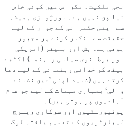
نجی ملکیت۔ مگر اس میں کوئی خاص
نیا پن نہیں ہے۔ بورژوازی ہمیشہ
سے اپنی حکمرانی کے جواز کے لیے
حقیقت سے انکار کرنے پر مجبور
ہوتی ہے۔ بش اور بلیئر (امریکی
اور برطانوی سیاسی راہنما) اکٹھے
بیٹھ کر خدائی رہنمائی کے لیے دعا
کرتے ہیں (شاید اپنی ’عین نشانے
والی‘ بمباری مہمات کے لیے جو عام
آبادیوں پر ہوتی ہیں)۔
یونیورسٹیوں اور سرکاری ریسرچ
لیبارٹریوں کے تعلیم یافتہ لوگ