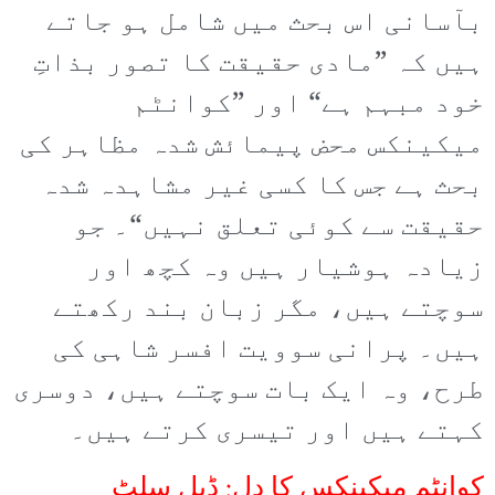
بآسانی اس بحث میں شامل ہو جاتے
ہیں کہ ”مادی حقیقت کا تصور بذاتِ
خود مبہم ہے“ اور ”کوانٹم
میکینکس محض پیمائش شدہ مظاہر کی
بحث ہے جس کا کسی غیر مشاہدہ شدہ
حقیقت سے کوئی تعلق نہیں“۔ جو
زیادہ ہوشیار ہیں وہ کچھ اور
سوچتے ہیں، مگر زبان بند رکھتے
ہیں۔ پرانی سوویت افسر شاہی کی
طرح، وہ ایک بات سوچتے ہیں، دوسری
کہتے ہیں اور تیسری کرتے ہیں۔
کوانٹم میکینکس کا دل: ڈبل سلٹ