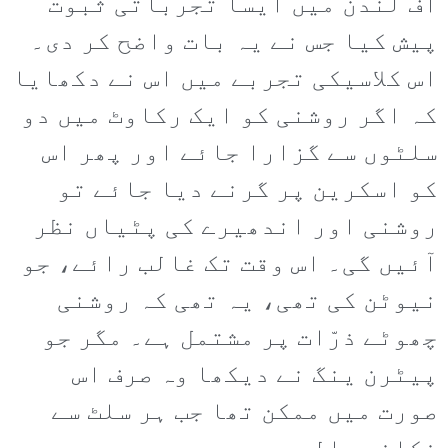
آف لندن میں ایسا تجرباتی ثبوت
پیش کیا جس نے یہ بات واضح کر دی۔
اس کلاسیکی تجربے میں اس نے دکھایا
کہ اگر روشنی کو ایک رکاوٹ میں دو
سلٹوں سے گزارا جائے اور پھر اس
کو اسکرین پر گرنے دیا جائے تو
روشنی اور اندھیرے کی پٹیاں نظر
آئیں گی۔ اس وقت تک غالب رائے، جو
نیوٹن کی تھی، یہ تھی کہ روشنی
چھوٹے ذرّات پر مشتمل ہے۔ مگر جو
پیٹرن ینگ نے دیکھا وہ صرف اس
صورت میں ممکن تھا جب ہر سلٹ سے