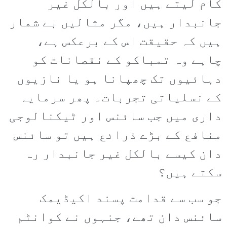
کام لیتے ہیں اور بالکل غیر
جانبدار ہیں، مگر مثالیں بے شمار
ہیں کہ حقیقت اس کے برعکس ہے،
چاہے وہ تمباکو کے نقصانات کو
دہائیوں تک چھپانا ہو یا نازیوں
کے نسلیاتی تجربات۔ پھر سرمایہ
داری میں جب سائنس اور ٹیکنالوجی
منافع کے بڑے ذرائع ہیں تو سائنس
دان کیسے بالکل غیر جانبدار رہ
سکتے ہیں؟
جو سب سے قدامت پسند اکیڈیمک
سائنس دان تھے، جنہوں نے کوانٹم