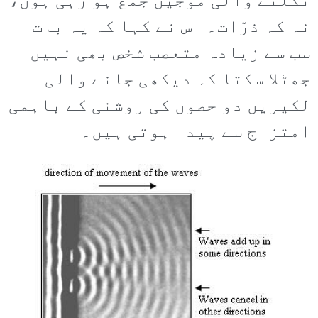
نکلنے والی موجیں جمع ہو رہی ہوں،
نہ کہ ذرّات۔ اس نے کہا کہ یہ بات
سب سے زیادہ متعصب شخص بھی نہیں
جھٹلا سکتا کہ دیکھی جانے والی
لکیریں دو حصوں کی روشنی کے باہمی
امتزاج سے پیدا ہوتی ہیں۔