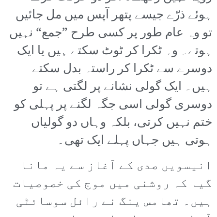
ہوئے ذرّے جیسے پتھر آپس میں مل جائیں
تو وہ عام طور پر کسی طرح ”جمع“ نہیں
ہوتے۔ وہ ٹکرا کر ٹوٹ سکتے ہیں یا ایک
دوسرے سے ٹکرا کر راستہ بدل سکتے
ہیں۔ ایک گولی نشانے پر لگتی ہے تو
دوسری گولی اسی جگہ لگنے پر پہلی کو
ختم نہیں کرتی، بلکہ وہاں دو گولیاں
ہوتی ہیں جہاں پہلے ایک تھی۔
انیسویں صدی کے آغاز سے یہ مانا
گیا کہ روشنی میں موج کی خصوصیات
ہیں۔ تھامس ینگ نے رائل سوسائٹی