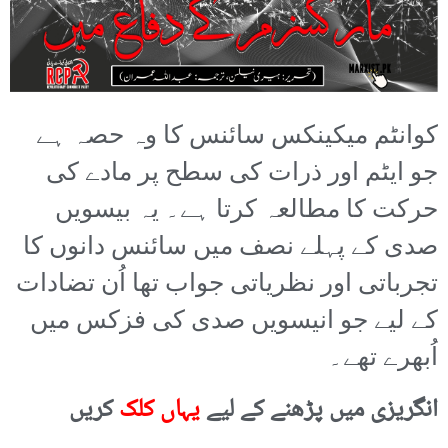
کوانٹم میکینکس سائنس کا وہ حصہ ہے
جو ایٹم اور ذرات کی سطح پر مادے کی
حرکت کا مطالعہ کرتا ہے۔ یہ بیسویں
صدی کے پہلے نصف میں سائنس دانوں کا
تجرباتی اور نظریاتی جواب تھا اُن تضادات
کے لیے جو انیسویں صدی کی فزکس میں
اُبھرے تھے۔
انگریزی میں پڑھنے کے لیے
یہاں کلک
کریں