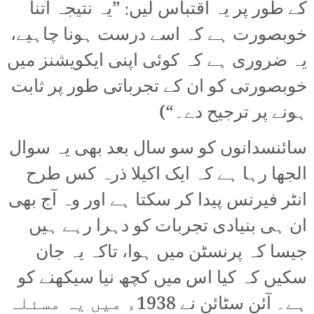
کے طور پر یہ اقتباس لیں: ”یہ نتیجہ اتنا
خوبصورت ہے کہ اسے درست ہونا چاہیے،
یہ ضروری ہے کہ کوئی اپنی ایکویشنز میں
خوبصورتی کو ان کے تجرباتی طور پر ثابت
ہونے پر ترجیح دے۔“)
سائنسدانوں کو سو سال بعد بھی یہ سوال
الجھا رہا ہے کہ ایک اکیلا ذرہ کس طرح
انٹر فیرنس پیدا کر سکتا ہے اور وہ آج بھی
ان ہی بنیادی تجربات کو دہرا رہے ہیں
جیسا کہ پرنسٹن میں ہوا، تاکہ یہ جان
سکیں کہ کیا اس میں کچھ نیا سیکھنے کو
ہے۔ آئن سٹائن نے 1938ء میں یہ مسئلہ