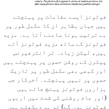
فوٹونز ایسے مقامات پر پہنچتے
ہیں جہاں بظاہر ان کا مکمل طور پر
بے ترتیب ہونا سامنے آتا ہے۔ مزید
فوٹونز کے ساتھ مزید فوٹونز آتے
ہیں، لیکن زیادہ تر انٹرفیرنس
پیٹرن کے روشن حصوں پر پہنچتے ہیں
اور کبھی بھی مکمل طور پر تاریک
حصوں پر نہیں پہنچتے۔ آخرکار جب
ہزاروں فوٹونز پہنچ جاتے ہیں
(اور عام روشنی کی شدت میں اربوں
فوٹونز ہوں گے) تو ہم دیکھتے ہیں