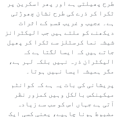
طرح پھیلتی ہے اور پھر اسکرین پر
ٹکرا کر ذرے کی طرح نشان چھوڑتی
ہے۔ عجیب و غریب قسم کے اثرات
دیکھنے کو ملتے ہیں جب الیکٹرانز
شیشہ نما کرسٹلز سے ٹکرا کر پھیل
جاتے ہیں کہ ایسا لگتا ہے کہ
الیکٹران ذرہ نہیں بلکہ لہر ہے،
مگر ہمیشہ ایسا نہیں ہوتا۔
پریشانی کی بات یہ ہے کہ کوانٹم
میکینکس بالکل وہیں کمزور نظر
آتی ہے جہاں اس کو سب سے زیادہ
مضبوط ہونا چاہیے، یعنی کسی ایک