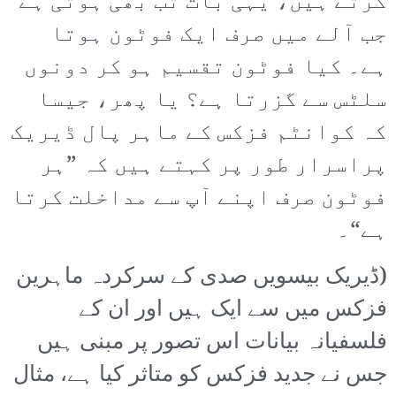
کرتے ہیں، یہی بات تب بھی ہوتی ہے
جب آلے میں صرف ایک فوٹون ہوتا
ہے۔ کیا فوٹون تقسیم ہو کر دونوں
سلٹس سے گزرتا ہے؟ یا پھر، جیسا
کہ کوانٹم فزکس کے ماہر پال ڈیریک
پراسرار طور پر کہتے ہیں کہ ”ہر
فوٹون صرف اپنے آپ سے مداخلت کرتا
ہے“۔
(ڈیریک بیسویں صدی کے سرکردہ ماہرین
فزکس میں سے ایک ہیں اور ان کے
فلسفیانہ بیانات اس تصور پر مبنی ہیں
جس نے جدید فزکس کو متاثر کیا ہے، مثال