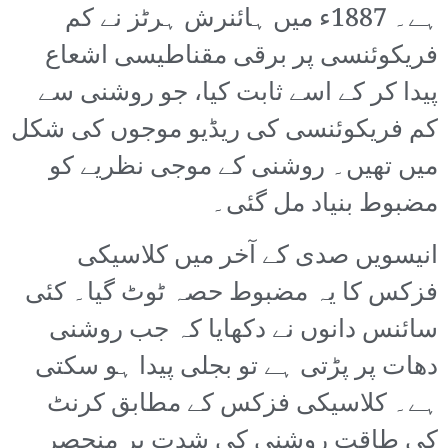
ہے۔ 1887ء میں ہائنرش ہرٹز نے کم
فریکوئنسی پر برقی مقناطیسی اشعاع
پیدا کر کے اسے ثابت کیا، جو روشنی سے
کم فریکوئنسی کی ریڈیو موجوں کی شکل
میں تھیں۔ روشنی کے موجی نظریے کو
مضبوط بنیاد مل گئی۔
انیسویں صدی کے آخر میں کلاسیکی
فزکس کا یہ مضبوط حصہ ٹوٹ گیا۔ کئی
سائنس دانوں نے دکھایا کہ جب روشنی
دھات پر پڑتی ہے تو بجلی پیدا ہو سکتی
ہے۔ کلاسیکی فزکس کے مطابق کرنٹ
کی طاقت روشنی کی شدت پر منحصر