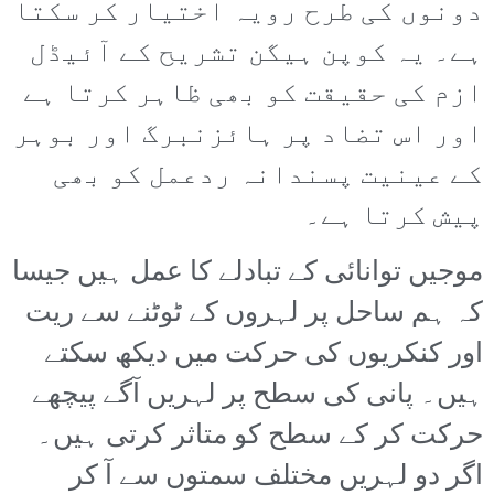
دونوں کی طرح رویہ اختیار کر سکتا
ہے۔ یہ کوپن ہیگن تشریح کے آئیڈل
ازم کی حقیقت کو بھی ظاہر کرتا ہے
اور اس تضاد پر ہائزنبرگ اور بوہر
کے عینیت پسندانہ ردعمل کو بھی
پیش کرتا ہے۔
موجیں توانائی کے تبادلے کا عمل ہیں جیسا
کہ ہم ساحل پر لہروں کے ٹوٹنے سے ریت
اور کنکریوں کی حرکت میں دیکھ سکتے
ہیں۔ پانی کی سطح پر لہریں آگے پیچھے
حرکت کر کے سطح کو متاثر کرتی ہیں۔
اگر دو لہریں مختلف سمتوں سے آ کر