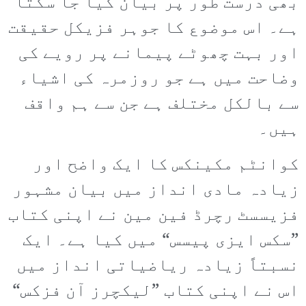
بھی درست طور پر بیان کیا جا سکتا
ہے۔ اس موضوع کا جوہر فزیکل حقیقت
اور بہت چھوٹے پیمانے پر رویے کی
وضاحت میں ہے جو روزمرہ کی اشیاء
سے بالکل مختلف ہے جن سے ہم واقف
ہیں۔
کوانٹم مکینکس کا ایک واضح اور
زیادہ مادی انداز میں بیان مشہور
فزیسسٹ رچرڈ فین مین نے اپنی کتاب
”سکس ایزی پیسس“ میں کیا ہے۔ ایک
نسبتاً زیادہ ریاضیاتی انداز میں
اس نے اپنی کتاب ”لیکچرز آن فزکس“