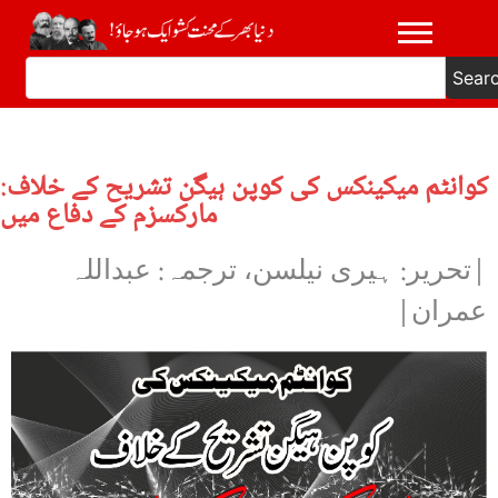
Sear
کوانٹم میکینکس کی کوپن ہیگن تشریح کے خلاف:
مارکسزم کے دفاع میں
|تحریر: ہیری نیلسن، ترجمہ: عبداللہ
عمران|