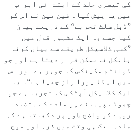
کی تیسری جلد کے ابتدائی ابواب
میں یہ پیش کیا۔ فین مین نے اس کو
”ڈبل سلٹ تجربے“ کے ذریعے بیان
کیا جسے وہ ایک مشہور قول میں
”کسی کلاسیکل طریقے سے بیان کرنا
بالکل ناممکن قرار دیتا ہے اور جو
کوانٹم مکینکس کا جوہر ہے اور اس
میں اس کا پورا راز چھپا ہے“۔ یہ
ایک کلاسیکل آپٹکس کا تجربہ ہے جو
چھوٹے پیمانے پر مادے کے متضاد
رویے کو واضح طور پر دکھاتا ہے کہ
مادہ ایک ہی وقت میں ذرہ اور موج