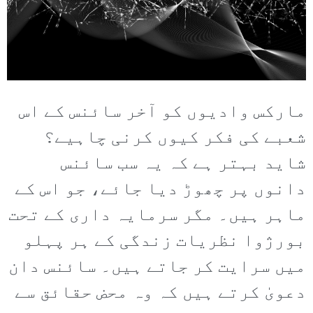
مارکس وادیوں کو آخر سائنس کے اس
شعبے کی فکر کیوں کرنی چاہیے؟
شاید بہتر ہے کہ یہ سب سائنس
دانوں پر چھوڑ دیا جائے، جو اس کے
ماہر ہیں۔ مگر سرمایہ داری کے تحت
بورژوا نظریات زندگی کے ہر پہلو
میں سرایت کر جاتے ہیں۔ سائنس دان
دعویٰ کرتے ہیں کہ وہ محض حقائق سے