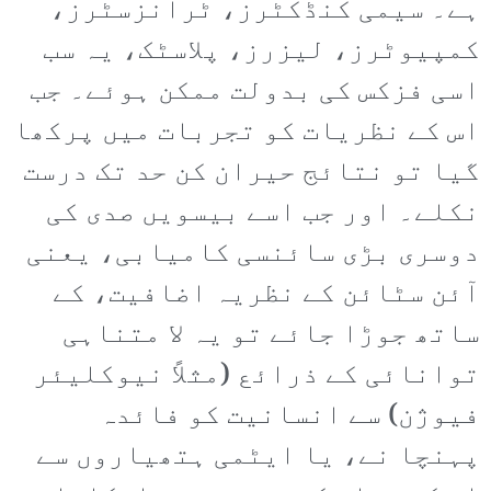
ہے۔ سیمی کنڈکٹرز، ٹرانزسٹرز،
کمپیوٹرز، لیزرز، پلاسٹک، یہ سب
اسی فزکس کی بدولت ممکن ہوئے۔ جب
اس کے نظریات کو تجربات میں پرکھا
گیا تو نتائج حیران کن حد تک درست
نکلے۔ اور جب اسے بیسویں صدی کی
دوسری بڑی سائنسی کامیابی، یعنی
آئن سٹائن کے نظریہ اضافیت، کے
ساتھ جوڑا جائے تو یہ لا متناہی
توانائی کے ذرائع (مثلاً نیوکلیئر
فیوژن) سے انسانیت کو فائدہ
پہنچا نے، یا ایٹمی ہتھیاروں سے