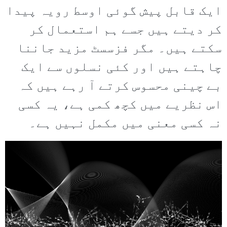
ایک قابل پیش گوئی اوسط رویہ پیدا
کر دیتے ہیں جسے ہم استعمال کر
سکتے ہیں۔ مگر فزسسٹ مزید جاننا
چاہتے ہیں اور کئی نسلوں سے ایک
بے چینی محسوس کرتے آ رہے ہیں کہ
اس نظریے میں کچھ کمی ہے، یہ کسی
نہ کسی معنی میں مکمل نہیں ہے۔