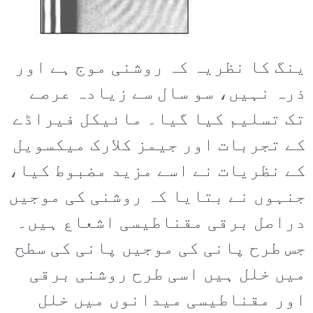
ینگ کا نظریہ کہ روشنی موج ہے اور
ذرہ نہیں، سو سال سے زیادہ عرصے
تک تسلیم کیا گیا۔ مائیکل فیراڈے
کے تجربات اور جیمز کلارک میکسویل
کے نظریات نے اسے مزید مضبوط کیا،
جنہوں نے بتایا کہ روشنی کی موجیں
دراصل برقی مقناطیسی اشعاع ہیں۔
جس طرح پانی کی موجیں پانی کی سطح
میں خلل ہیں اسی طرح روشنی برقی
اور مقناطیسی میدانوں میں خلل