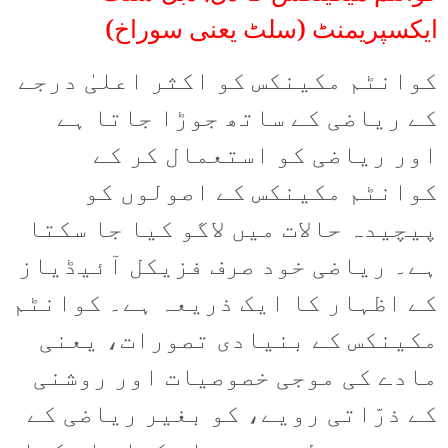
ایکسپریمنٹ (سلٹ یعنی سوراخ)
کوانٹم مکینکس کو اکثر اعلیٰ درجے
کے ریاضی کے ساتھ جوڑا جاتا ہے
اور ریاضی کو استعمال کر کے
کوانٹم مکینکس کے اصولوں کو
پیچیدہ حالات میں لاگو کیا جا سکتا
ہے۔ ریاضی خود صرف فزیکل آئیڈیاز
کے اظہار کا ایک ذریعہ ہے۔ کوانٹم
مکینکس کے بنیادی تصورات، یعنی
مادے کی موجی خصوصیات اور روشنی
کے ذرّاتی رویے، کو بغیر ریاضی کے