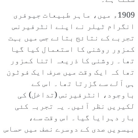
سکتا ہے۔
1909ء میں، ماہر طبیعات جیوفری
انگرام ٹیلر نے اپنے انٹرفیرنس
تجربے کے نتائج بتائے جس میں بہت
کمزور روشنی کا استعمال کیا گیا
تھا۔ روشنی کا ذریعہ اتنا کمزور
تھا کہ ایک وقت میں صرف ایک فوٹون
ہی آلے سے گزرتا تھا۔ اس کے
باوجود، انٹرفیرنس (تداخل) کی
لکیریں نظر آئیں۔ یہ تجربہ کئی
بار دہرایا گیا۔ اس وقت سے،
بیسویں صدی کے دوسرے نصف میں حساس