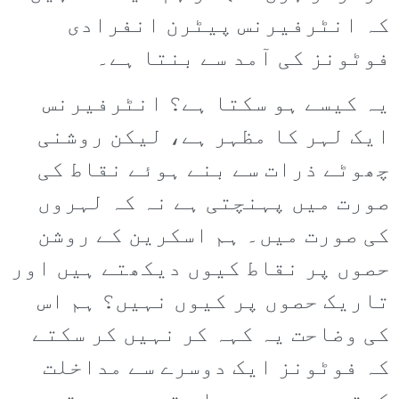
کہ انٹرفیرنس پیٹرن انفرادی
فوٹونز کی آمد سے بنتا ہے۔
یہ کیسے ہو سکتا ہے؟ انٹرفیرنس
ایک لہر کا مظہر ہے، لیکن روشنی
چھوٹے ذرات سے بنے ہوئے نقاط کی
صورت میں پہنچتی ہے نہ کہ لہروں
کی صورت میں۔ ہم اسکرین کے روشن
حصوں پر نقاط کیوں دیکھتے ہیں اور
تاریک حصوں پر کیوں نہیں؟ ہم اس
کی وضاحت یہ کہہ کر نہیں کر سکتے
کہ فوٹونز ایک دوسرے سے مداخلت