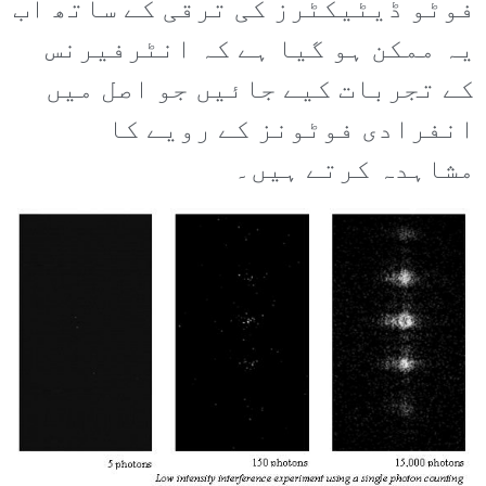
فوٹو ڈیٹیکٹرز کی ترقی کے ساتھ اب
یہ ممکن ہو گیا ہے کہ انٹرفیرنس
کے تجربات کیے جائیں جو اصل میں
انفرادی فوٹونز کے رویے کا
مشاہدہ کرتے ہیں۔