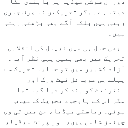
دوران سوشل میڈیا پر پابندی لگا
دیتا ہے۔ مگر تحریکیں نا صرف جاری
رہتی ہیں بلکہ آگے بھی بڑھتی رہتی
ہیں۔
ابھی حال ہی میں نیپال کی انقلابی
تحریک میں بھی ہمیں یہی نظر آیا۔
آزاد کشمیر میں تو حالیہ تحریک سے
پہلے ہی موبائل نیٹ ورک اور
انٹرنیٹ کو بند کر دیا گیا تھا
مگر اس کے باوجود تحریک کامیاب
ہوئی۔ ریاستی میڈیا، جن میں ٹی وی
چینلز شامل ہیں، اور پرنٹ میڈیا،