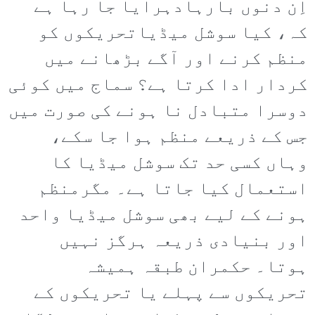
اِن دنوں بارہادہرایا جا رہا ہے
کہ، کیا سوشل میڈیاتحریکوں کو
منظم کرنے اور آگے بڑھانے میں
کردار ادا کرتا ہے؟ سماج میں کوئی
دوسرا متبادل نا ہونے کی صورت میں
جس کے ذریعے منظم ہوا جا سکے،
وہاں کسی حد تک سوشل میڈیا کا
استعمال کیا جاتا ہے۔ مگرمنظم
ہونے کے لیے بھی سوشل میڈیا واحد
اور بنیادی ذریعہ ہرگز نہیں
ہوتا۔ حکمران طبقہ ہمیشہ
تحریکوں سے پہلے یا تحریکوں کے