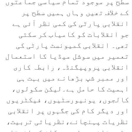
سطح پر موجود تمام سیاسی جماعتوں
کے خلاف تھیں وہاں ہمیں سطح پر
انقلابی پارٹی کی کمی نظر آئی ہے
جو انقلابات کو کامیاب کر سکتی
تھی۔ انقلابی کمیونسٹ پارٹی کی
تعمیر میں سوشل میڈیا کا استعمال
انقلابی پروپیگنڈہ، رابطہ کاری
اور ممبر شپ بڑھانے میں بہت ہی
اہمیت کا حامل ہے۔لیکن سکولوں،
کالجوں، یونیورسٹیوں، فیکٹریوں
اور دیگر کام کی جگہوں پر انقلابی
نظریات پہنچانے،نظریاتی تربیت،