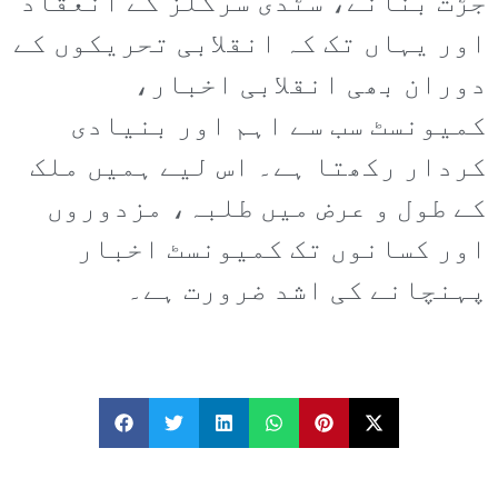
جڑت بنانے، سٹدی سرکلز کے انعقاد
اور یہاں تک کہ انقلابی تحریکوں کے
دوران بھی انقلابی اخبار،
کمیونسٹ سب سے اہم اور بنیادی
کردار رکھتا ہے۔ اس لیے ہمیں ملک
کے طول و عرض میں طلبہ، مزدوروں
اور کسانوں تک کمیونسٹ اخبار
پہنچانے کی اشد ضرورت ہے۔