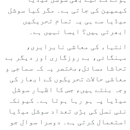
ہونے کے لیے بھی سوشل میڈیا
کیمپین کی جاتی ہے۔ مگر کیا سوشل
میڈیا سے ہی یہ تمام تحریکیں
ابھرتی ہیں؟ ایسا نہیں ہے۔
انتہاء کی معاشی نابرابری،
مہنگائی، بے روزگاری اور دیگر بے
تحاشا مسائل،مختصر یہ کہ سماجی و
معاشی حالات تحریکوں کے ابھار کی
وجہ بنتے ہیں، جس کا اظہار سوشل
میڈیا پہ ہو رہا ہوتا ہے۔ کیونکہ
نئی نسل کی بڑی تعداد سوشل میڈیا
استعمال کرتی ہے۔ دوسرا سوال جو