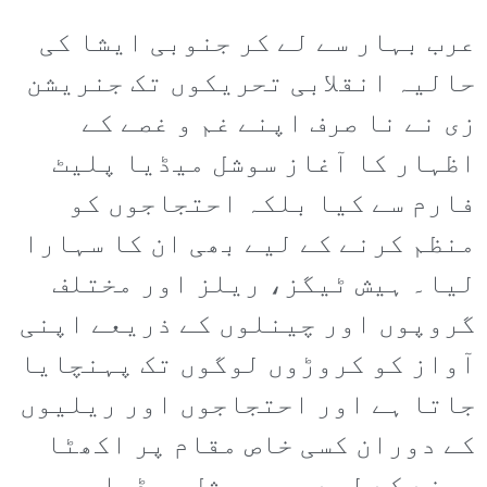
عرب بہار سے لے کر جنوبی ایشا کی
حالیہ انقلابی تحریکوں تک جنریشن
زی نے نا صرف اپنے غم و غصے کے
اظہار کا آغاز سوشل میڈیا پلیٹ
فارم سے کیا بلکہ احتجاجوں کو
منظم کرنے کے لیے بھی ان کا سہارا
لیا۔ ہیش ٹیگز، ریلز اور مختلف
گروپوں اور چینلوں کے ذریعے اپنی
آواز کو کروڑوں لوگوں تک پہنچایا
جاتا ہے اور احتجاجوں اور ریلیوں
کے دوران کسی خاص مقام پر اکھٹا