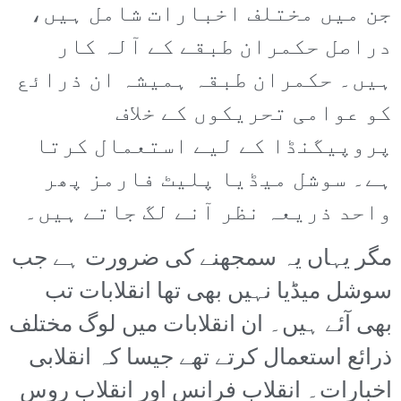
جن میں مختلف اخبارات شامل ہیں،
دراصل حکمران طبقے کے آلہ کار
ہیں۔ حکمران طبقہ ہمیشہ ان ذرائع
کو عوامی تحریکوں کے خلاف
پروپیگنڈا کے لیے استعمال کرتا
ہے۔ سوشل میڈیا پلیٹ فارمز پھر
واحد ذریعہ نظر آنے لگ جاتے ہیں۔
مگر یہاں یہ سمجھنے کی ضرورت ہے جب
سوشل میڈیا نہیں بھی تھا انقلابات تب
بھی آئے ہیں۔ ان انقلابات میں لوگ مختلف
ذرائع استعمال کرتے تھے جیسا کہ انقلابی
اخبارات۔ انقلابِ فرانس اور انقلابِ روس