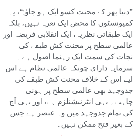
”دنیا بھر کے محنت کشو ایک ہو جاؤ!“، یہ
کمیونسٹوں کا محض ایک نعرہ نہیں، بلکہ
ایک طبقاتی نظریہ، ایک انقلابی فریضہ اور
عالمی سطح پر محنت کش طبقے کی
نجات کی سمت ایک رہنما اصول ہے۔
سرمایہ دارای چونکہ عالمی نظام ہے اس
لیے اس کے خلاف محنت کش طبقے کی
جدوجہد بھی عالمی سطح پر ہونی
چاہیے۔ یہی انٹرنیشنلزم ہے، اور یہی آج
کی تمام جدوجہد میں وہ عنصر ہے جس
کے بغیر فتح ممکن نہیں۔