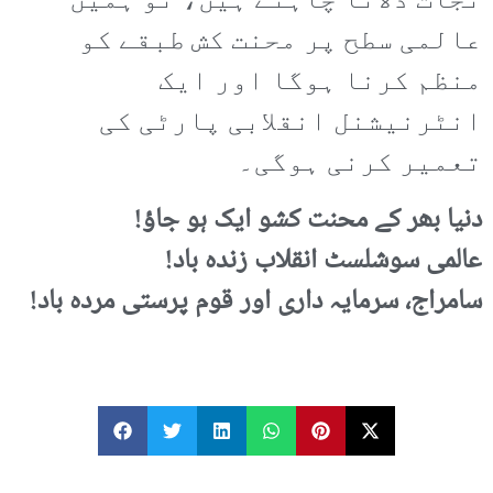
نجات دلانا چاہتے ہیں، تو ہمیں
عالمی سطح پر محنت کش طبقے کو
منظم کرنا ہوگا اور ایک
انٹرنیشنل انقلابی پارٹی کی
تعمیر کرنی ہوگی۔
دنیا بھر کے محنت کشو ایک ہو جاؤ!
عالمی سوشلسٹ انقلاب زندہ باد!
سامراج، سرمایہ داری اور قوم پرستی مردہ باد!