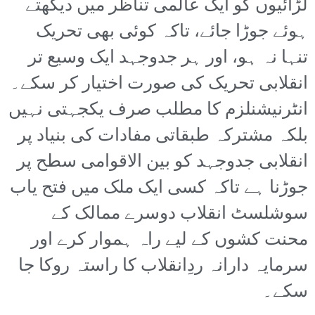
لڑائیوں کو ایک عالمی تناظر میں دیکھتے
ہوئے جوڑا جائے، تاکہ کوئی بھی تحریک
تنہا نہ ہو، اور ہر جدوجہد ایک وسیع تر
انقلابی تحریک کی صورت اختیار کر سکے۔
انٹرنیشنلزم کا مطلب صرف یکجہتی نہیں
بلکہ مشترکہ طبقاتی مفادات کی بنیاد پر
انقلابی جدوجہد کو بین الاقوامی سطح پر
جوڑنا ہے تاکہ کسی ایک ملک میں فتح یاب
سوشلسٹ انقلاب دوسرے ممالک کے
محنت کشوں کے لیے راہ ہموار کرے اور
سرمایہ دارانہ ردِانقلاب کا راستہ روکا جا
سکے۔