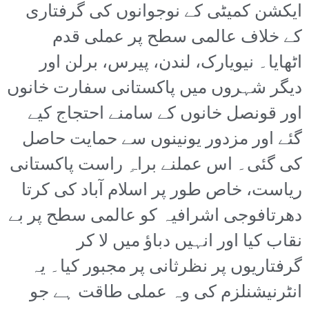
ایکشن کمیٹی کے نوجوانوں کی گرفتاری
کے خلاف عالمی سطح پر عملی قدم
اٹھایا۔ نیویارک، لندن، پیرس، برلن اور
دیگر شہروں میں پاکستانی سفارت خانوں
اور قونصل خانوں کے سامنے احتجاج کیے
گئے اور مزدور یونینوں سے حمایت حاصل
کی گئی۔ اس عملنے براہِ راست پاکستانی
ریاست، خاص طور پر اسلام آباد کی کرتا
دھرتافوجی اشرافیہ کو عالمی سطح پر بے
نقاب کیا اور انہیں دباؤ میں لا کر
گرفتاریوں پر نظرثانی پر مجبور کیا۔ یہ
انٹرنیشنلزم کی وہ عملی طاقت ہے جو