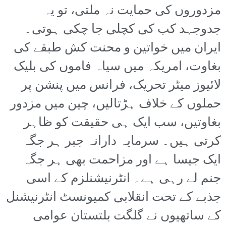
مزدوروں کی حمایت نہ ملتی، تو یہ
جدوجہد کب کی کچلی جا چکی ہوتی۔
ایران میں خواتین و محنت کش طبقے کی
بغاوت، امریکہ میں سیاہ فاموں کی بلیک
لائیوز میٹر تحریک، فرانس میں پنشن پر
حملوں کے خلاف ہڑتالیں، چین میں مزدور
بغاوتیں، سب ایک ہی حقیقت کو ظاہر
کرتی ہیں۔ سرمایہ دارانہ جبر ہر جگہ
ایک جیسا ہے اور مزاحمت بھی ہر جگہ
جنم لے رہی ہے۔ انٹرنیشنلزم کے اسی
جذبے کے تحت انقلابی کمیونسٹ انٹرنیشنل
کے ساتھیوں نے گلگت بلتستان عوامی