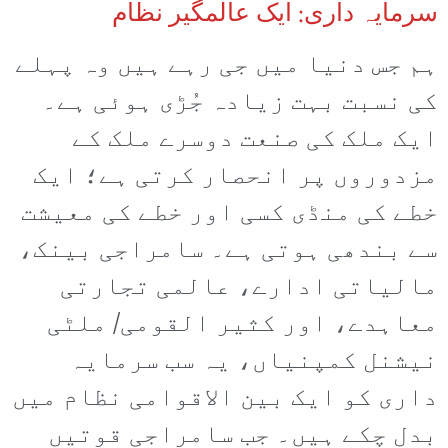
سرمایہ داری: ایک عالمگیر نظام
ہم جس دنیا میں جی رہے ہیں وہ پہلے
کی نسبت بہت زیادہ جُڑی ہوئی ہے۔
ایک ملک کی صنعت دوسرے ملک کے
مزدوروں پر انحصار کرتی ہے؛ ایک
خطے کی منڈی کسی اور خطے کی معیشت
سے بندھی ہوتی ہے۔ سامراجی بینک،
مالیاتی ادارے، عالمی تجارتی
معاہدے، اور کثیر القومی/ ملٹی
نیشنل کمپنیاں، یہ سب سرمایہ
داری کو ایک بین الاقوامی نظام میں
بدل چکے ہیں۔ جب سامراجی قوتیں