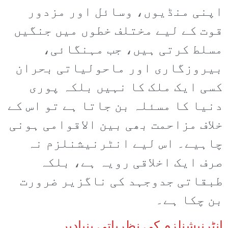
اپنی منڈیوں، وسائل اور مزدور
قوت کے لیے مختلف خطوں میں جنگیں
مسلط کرتی ہیں، جب مہنگائی،
بیروزگاری اور ماحولیاتی بحران
کسی ایک ملک کا نہیں بلکہ پوری
دنیا کا مسئلہ بن جاتا ہے تو اس کے
خلاف مزاحمت بھی بین الاقوامی ہونی
چاہیے۔ اس لیے انٹرنیشنلزم نہ
صرف ایک اخلاقی رویہ ہے، بلکہ
طبقاتی جدوجہد کی ناگزیر ضرورت
بن چکا ہے۔
انٹرنیشنلزم کی نظریاتی بنیادیں