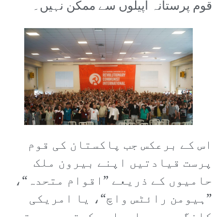
قوم پرستانہ اپیلوں سے ممکن نہیں۔
اس کے برعکس جب پاکستان کی قوم
پرست قیادتیں اپنے بیرون ملک
حامیوں کے ذریعے ”اقوام متحدہ“،
”ہیومن رائٹس واچ“، یا امریکی