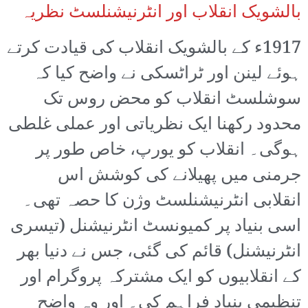
بالشویک انقلاب اور انٹرنیشنلسٹ نظریہ
1917ء کے بالشویک انقلاب کی قیادت کرتے
ہوئے لینن اور ٹراٹسکی نے واضح کیا کہ
سوشلسٹ انقلاب کو محض روس تک
محدود رکھنا ایک نظریاتی اور عملی غلطی
ہوگی۔ انقلاب کو یورپ، خاص طور پر
جرمنی میں پھیلانے کی کوشش اس
انقلابی انٹرنیشنلسٹ وژن کا حصہ تھی۔
اسی بنیاد پر کمیونسٹ انٹرنیشنل (تیسری
انٹرنیشنل) قائم کی گئی، جس نے دنیا بھر
کے انقلابیوں کو ایک مشترکہ پروگرام اور
تنظیمی بنیاد فراہم کی۔ اور وہ واضح