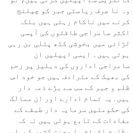
کانگریس سے اپیلیں کرتی ہیں، تو
وہ نا صرف ریاستی جبر کو چیلنج
کرنے میں ناکام رہتی ہیں بلکہ
اکثر سامراجی طاقتوں کی آپسی
لڑائی میں بخوشی کٹھ پتلی بن رہی
ہوتی ہیں۔ ایسی اپیلیں ان
سامراجی اداروں کی دہلیز پر رحم
کی بھیک کے مترادف ہیں جو خود اس
ظلم و جبر کے سب سے بڑے ذمہ دار
ہیں۔یہ تمام ادارے اور ان ممالک
کی حکومتیں سرمایہ دار طبقے کے
مفادات کے تابع ہوتی ہیں نہ کہ
مظلوم اقوام یا محنت کشوں کے۔اس