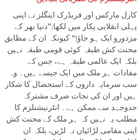
کارل مارکس اور فریڈرک اینگلز نے اپنی
پہلی انقلابی پکار میں لکھا:”دنیا بھر کے
مزدورو ایک ہو جاؤ!“ کیونکہ ان کے مطابق
محنت کش طبقہ کوئی قومی طبقہ نہیں
بلکہ ایک عالمی طبقہ ہے، جس کے
مفادات ہر ملک میں ایک جیسے ہیں۔ وہ
سب سرمایہ داروں کے استحصال کا شکار
ہیں اور ان کی نجات صرف مشترکہ
جدوجہد سے ممکن ہے۔ انٹرنیشنلزم کا
مطلب یہ نہیں کہ ہر ملک کے محنت کش
اپنی مقامی لڑائیاں نہ لڑیں، بلکہ ان