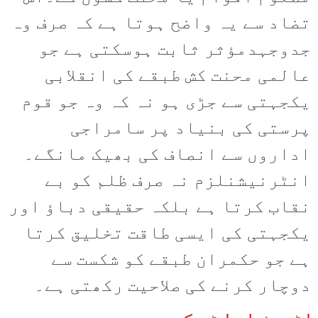
تضاد سے یہ واضح ہوتا ہے کہ صرف وہ
جدوجہدمؤثر ثابت ہوسکتی ہے جو
عالمی محنت کش طبقے کی انقلابی
یکجہتی سے جڑی ہو نہ کہ وہ جو قوم
پرستی کی بنیاد پر سامراجی
اداروں سے انصاف کی بھیک مانگے۔
انٹرنیشنلزم نہ صرف ظلم کو بے
نقاب کرتا ہے بلکہ حقیقی دباؤ اور
یکجہتی کی ایسی طاقت تخلیق کرتا
ہے جو حکمران طبقے کو شکست سے
دوچار کرنے کی صلاحیت رکھتی ہے۔