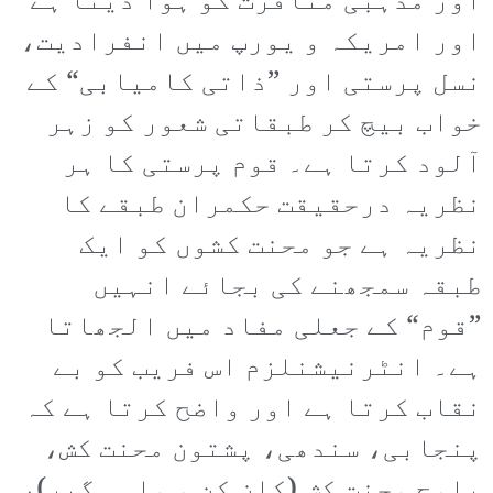
اور مذہبی منافرت کو ہوا دیتا ہے
اور امریکہ و یورپ میں انفرادیت،
نسل پرستی اور ”ذاتی کامیابی“ کے
خواب بیچ کر طبقاتی شعور کو زہر
آلود کرتا ہے۔ قوم پرستی کا ہر
نظریہ درحقیقت حکمران طبقے کا
نظریہ ہے جو محنت کشوں کو ایک
طبقہ سمجھنے کی بجائے انہیں
”قوم“ کے جعلی مفاد میں الجھاتا
ہے۔ انٹرنیشنلزم اس فریب کو بے
نقاب کرتا ہے اور واضح کرتا ہے کہ
پنجابی، سندھی، پشتون محنت کش،
بلوچ محنت کش (کان کن و ماہی گیر)،