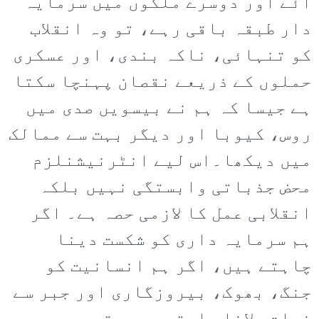
آئے اور دوسرے ملکوں میں سرمایہ
دار طبقہ باقی رہے، تو وہ انقلاب
کو تنہائی، ناکہ بندی، اور عسکری
حملوں کے ذریعے نقصان پہنچا سکتا
ہے جیسا کہ ہم نے بیسویں صدی میں
روس، کیوبا اور دیگر بہت سے ممالک
میں دیکھا۔اس لیے انٹرنیشنلزم
محض جذباتی وابستگی نہیں بلکہ
انقلابی عمل کا لازمی حصہ ہے۔ اگر
ہم سرمایہ داری کو شکست دینا
چاہتے ہیں، اگر ہم انسانیت کو
جنگ، بھوک، بیروزگاری اور جبر سے