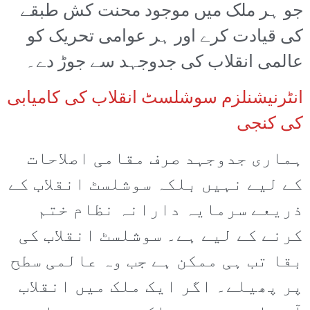
جو ہر ملک میں موجود محنت کش طبقے
کی قیادت کرے اور ہر عوامی تحریک کو
عالمی انقلاب کی جدوجہد سے جوڑ دے۔
انٹرنیشنلزم سوشلسٹ انقلاب کی کامیابی
کی کنجی
ہماری جدوجہد صرف مقامی اصلاحات
کے لیے نہیں بلکہ سوشلسٹ انقلاب کے
ذریعے سرمایہ دارانہ نظام ختم
کرنے کے لیے ہے۔ سوشلسٹ انقلاب کی
بقا تب ہی ممکن ہے جب وہ عالمی سطح
پر پھیلے۔ اگر ایک ملک میں انقلاب