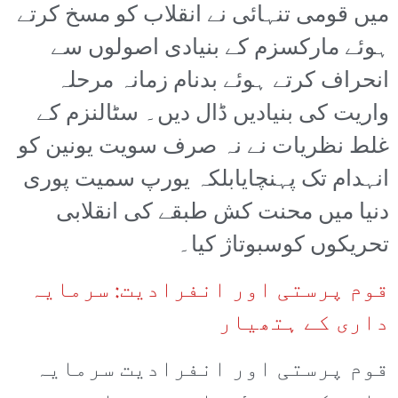
میں قومی تنہائی نے انقلاب کو مسخ کرتے
ہوئے مارکسزم کے بنیادی اصولوں سے
انحراف کرتے ہوئے بدنام زمانہ مرحلہ
واریت کی بنیادیں ڈال دیں۔ سٹالنزم کے
غلط نظریات نے نہ صرف سویت یونین کو
انہدام تک پہنچایابلکہ یورپ سمیت پوری
دنیا میں محنت کش طبقے کی انقلابی
تحریکوں کوسبوتاژ کیا۔
قوم پرستی اور انفرادیت: سرمایہ
داری کے ہتھیار
قوم پرستی اور انفرادیت سرمایہ