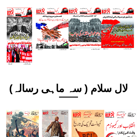
لال سلام ( سہ ماہی رسالہ)