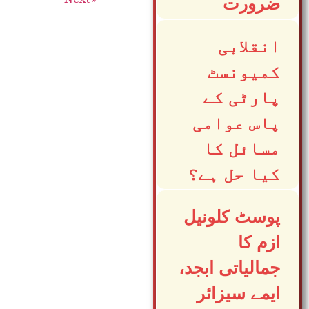
ضرورت
انقلابی
کمیونسٹ
پارٹی کے
پاس عوامی
مسائل کا
کیا حل ہے؟
پوسٹ کلونیل
ازم کا
جمالیاتی ابجد،
ایمے سیزائر