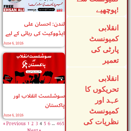
پوچھیے!
لندن: احسان علی
انقلابی
ایڈووکیٹ کی رہائی کے لیے
کمیونسٹ
پاکستانی سفارت خانے کے
June 6, 2026
پارٹی کی
باہر احتجاجی مظاہرہ! ممبر
پارلیمنٹ کی شرکت!
تعمیر
انقلابی
تحریکوں کا
سوشلسٹ انقلاب اور
عہد اور
پاکستان
کمیونسٹ
June 6, 2026
« Previous
1
2
3
4
5
6
…
465
نظریات کی
Next »