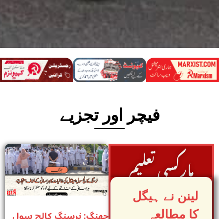
فیچر اور تجزیے
مارکسی تعلیم
لینن نے ہیگل
جھنگ: نرسنگ کالج سول
کا مطالعہ