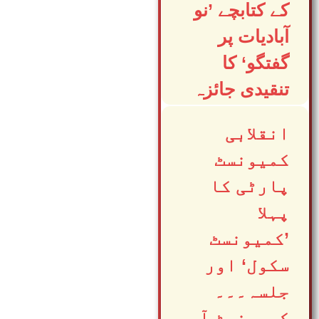
کے کتابچے ’نو
آبادیات پر
گفتگو‘ کا
تنقیدی جائزہ
انقلابی
کمیونسٹ
پارٹی کا
پہلا
’کمیونسٹ
سکول‘ اور
جلسہ۔۔۔
کمیونسٹ آ