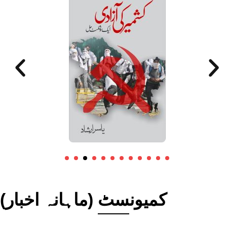
کمیونسٹ (ماہانہ اخبار)