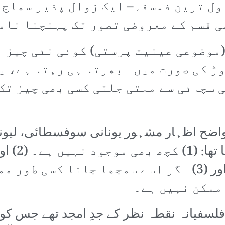
ول ترین فلسفہ– ایک زوال پذیر سماج 
ی قسم کے معروضی تصور تک پہنچنا نام
موضوعی عینیت پرستی) کوئی نئی چیز ن
وڑ کی صورت میں ابھرتا ہی رہتا ہے، ی
 سچائی سے ملتی جلتی کسی بھی چیز تک
اضح اظہار مشہور یونانی سوفسطائی، لیون
میں ملتا ہ
ماہیت تک پہنچنا ممکن نہیں ہے؛ اور (3) اگر اسے سمجھا 
ممکن نہیں ہے۔