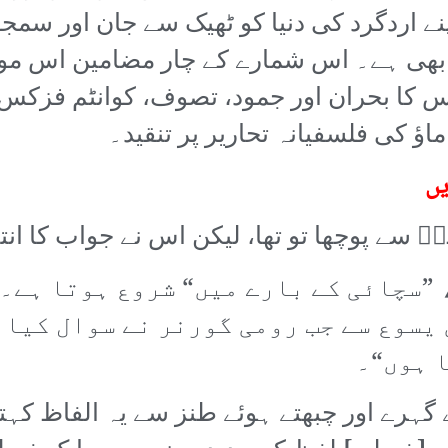
پنے اردگرد کی دنیا کو ٹھیک سے جان اور سم
بھی ہے۔ اس شمارے کے چار مضامین اس موضو
س کا بحران اور جمود، تصوف، کوانٹم فزکس 
ؤ کی فلسفیانہ تحاریر پر تنقید۔
یں
 سے پوچھا تو تھا، لیکن اس نے جواب کا انتظ
”سچائی کے بارے میں“ شروع ہوتا ہے۔
یسوع سے جب رومی گورنر نے سوال کیا ت
 ہوں“۔
رے اور چبھتے ہوئے طنز سے یہ الفاظ کہتا 