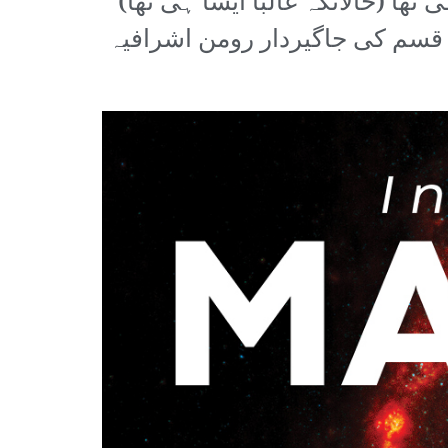
ا (حالانکہ غالباً ایسا ہی تھا)
یا قسم کی جاگیردار رومن اشرافیہ