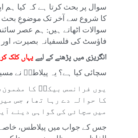
سوال پر بحث کرتا ہے کہ کیا ہم ا
کا شروع سے آخر تک موضوعِ بحث 
سوالات اٹھاتے ہیں: ہم عصر سائن
فاؤسٹ کی فلسفیانہ بصیرت، اور ما
انگریزی میں پڑھنے کے لیے
یہاں کلک کر
سچائی کیا ہے؟ یہ پیلاطسؔ نے مسیحؔ
یوں فرانسس بیکنؔ کا مضمون، 
کا حوالہ دے رہا تھا، جس میں 
میں سچائی کی گواہی دینے آیا
جس کے جواب میں پیلاطس، خاصے گہ