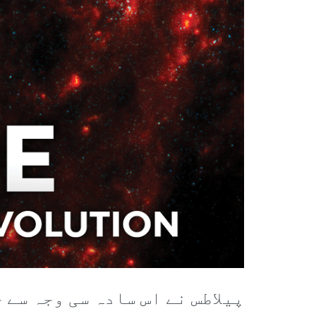
پیلاطس نے اس سادہ سی وجہ سے 