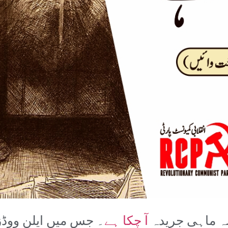
سہ ماہی جریدہ
آ چکا ہے
۔ جس میں ایلن ووڈز 