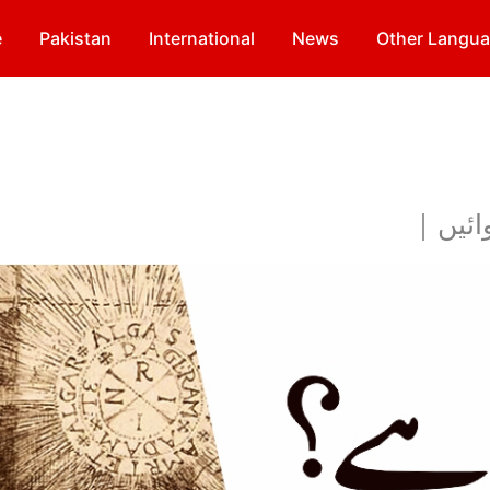
e
Pakistan
International
News
Other Langu
ائیں |