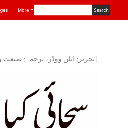
ages
More
Search
|تحریر: ایلن ووڈز، ترجمہ: صبغت و