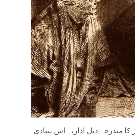
کا مندرجہ ذیل اداریہ اس بنیادی