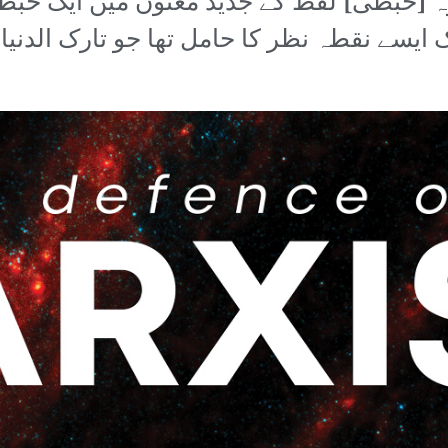
 [خبطی] لفظ کے جدید معنوں میں ایک خبطی تھ
ایک ایسے نقطہ نظر کا حامل تھا جو تارک الدن