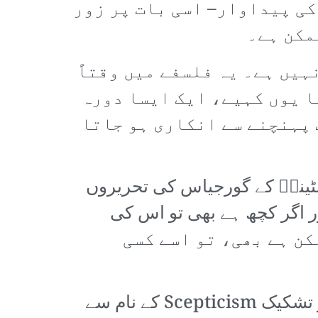
کی پیداوار– اسی بات پر زور
مکن ہے۔
ہیں ہے۔ یہ فلسفے میں وقتاً
ا یوں کہیے، ایک ایسا دورہ
 پہنچنے سے انکاری ہو جاتا
ٹینیؔ کے گورجیاس کی تحریروں
ے، جس نے زور دے کر کہا تھا: (1) کچھ بھی موجود نہیں ہے۔ (2) اور اگر کچھ ہے بھی تو اس کی
جانا کسی طور ممکن ہے بھی، تو اسے کسی
گورجیاس جیسے سوفسطائی اس فلسفیانہ نقطہ نظر کے جدِ امجد تھے جس کو تشکیک Scepticism کے نام سے