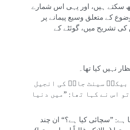
جھ سکتے ہیں، اور یہی اس شمارے
ع کے متعلق وسیع پیمانے پر
کی تشریح میں، گوئٹے کے
ار نہیں کیا تھا۔
 بیکنؔ سینٹ جانؔ کی انجیل
و اس نے کہا تھا: ”میں دنیا
ہے: ”سچائی کیا ہے؟“ ان چند