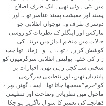
میں بٹی ہوئی تھی۔ ایک طرف اصلاح
پسند اور معیشت پسند عناصر تھے، اور
دوسری طرف وہ نوجوان انقلابی جو
مارکس اور اینگلز کے نظریات کو روسی
حالات میں منظم انداز میں برتنے کی
کوشش کر رہے تھے۔ یہ وہ زمانہ تھا جب
زار کی خفیہ پولیس انقلابی سرگرمیوں کو
سختی سے کچل رہی تھی، اخبارات پر
پابندیاں تھیں، اور تنظیمی سرگرمی
کو“جرم”سمجھا جاتا تھا۔ ایسے گھٹن بھرے
ماحول میں نظریاتی وضاحت اور تنظیمی
ڈھانچے کی تعمیر کا سوال ناگزیر ہو چکا