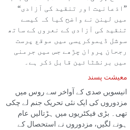
”اذعانیت اور تنقید کی آزادی“
میں لینن نے واضح کیا کہ کیسے
تنقید کی آزادی کے نعروں کے ساتھ
سوشل ڈیموکریسی میں موقع پرست
رجحان پروان چڑھے جس میں جرمنی
میں برنشٹائین قابل ذکر ہے۔
معیشت پسند
انیسویں صدی کے آواخر سے روس میں
مزدوروں کی ایک نئی تحریک جنم لے چکی
تھی۔ بڑی فیکٹریوں میں ہڑتالیں عام
ہونے لگیں، مزدوروں نے استحصال کے