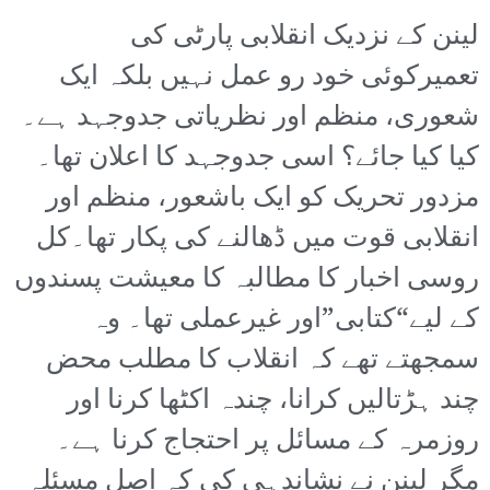
لینن کے نزدیک انقلابی پارٹی کی
تعمیرکوئی خود رو عمل نہیں بلکہ ایک
شعوری، منظم اور نظریاتی جدوجہد ہے۔
کیا کیا جائے؟ اسی جدوجہد کا اعلان تھا۔
مزدور تحریک کو ایک باشعور، منظم اور
انقلابی قوت میں ڈھالنے کی پکار تھا۔کل
روسی اخبار کا مطالبہ کا معیشت پسندوں
کے لیے“کتابی”اور غیرعملی تھا۔ وہ
سمجھتے تھے کہ انقلاب کا مطلب محض
چند ہڑتالیں کرانا، چندہ اکٹھا کرنا اور
روزمرہ کے مسائل پر احتجاج کرنا ہے۔
مگر لینن نے نشاندہی کی کہ اصل مسئلہ