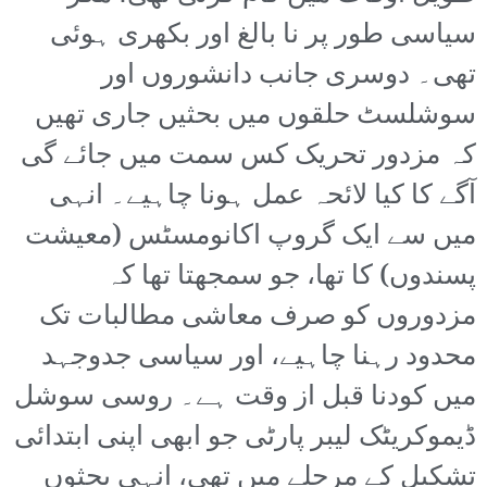
سیاسی طور پر نا بالغ اور بکھری ہوئی
تھی۔ دوسری جانب دانشوروں اور
سوشلسٹ حلقوں میں بحثیں جاری تھیں
کہ مزدور تحریک کس سمت میں جائے گی
آگے کا کیا لائحہ عمل ہونا چاہیے۔ انہی
میں سے ایک گروپ اکانومسٹس (معیشت
پسندوں) کا تھا، جو سمجھتا تھا کہ
مزدوروں کو صرف معاشی مطالبات تک
محدود رہنا چاہیے، اور سیاسی جدوجہد
میں کودنا قبل از وقت ہے۔ روسی سوشل
ڈیموکریٹک لیبر پارٹی جو ابھی اپنی ابتدائی
تشکیل کے مرحلے میں تھی، انہی بحثوں