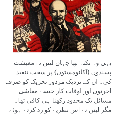
یہی وہ نکتہ تھا جہاں لینن نے معیشت
پسندوں (اکانومسٹوں) پر سخت تنقید
کی۔ ان کے نزدیک مزدور تحریک کو صرف
اجرتوں اور اوقات کار جیسے معاشی
مسائل تک محدود رکھنا ہی کافی تھا۔
مگر لینن نے اس نظریے کو رد کرتے ہوئے