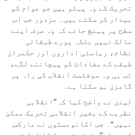
تحریک کے وہ پہلو ہیں جو عوام کو
بیدار کر سکتے ہیں۔ مزدور جب اس
سطح پر پہنچ جائے کہ وہ صرف اپنے
مالک نہیں بلکہ پورے طبقاتی
نظام، ریاستی اداروں اور حکمران
طبقے کے مفادات کو پہچاننے لگے،
تب ہی وہ سوشلسٹ انقلاب کی راہ پر
گامزن ہو سکتا ہے۔
لینن نے واضح کیا کہ”انقلابی
نظریے کے بغیر انقلابی تحریک ممکن
نہیں“۔ جب اکانومسٹوں نے مارکس