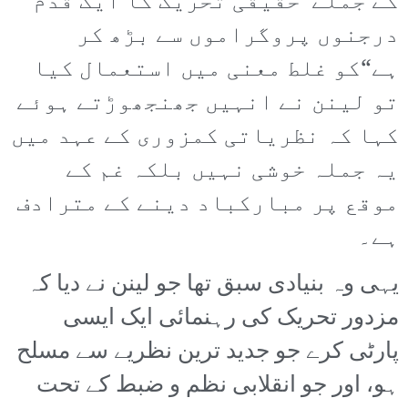
کے جملے”حقیقی تحریک کا ایک قدم
درجنوں پروگراموں سے بڑھ کر
ہے“کو غلط معنی میں استعمال کیا
تو لینن نے انہیں جھنجھوڑتے ہوئے
کہا کہ نظریاتی کمزوری کے عہد میں
یہ جملہ خوشی نہیں بلکہ غم کے
موقع پر مبارکباد دینے کے مترادف
ہے۔
یہی وہ بنیادی سبق تھا جو لینن نے دیا کہ
مزدور تحریک کی رہنمائی ایک ایسی
پارٹی کرے جو جدید ترین نظریے سے مسلح
ہو، اور جو انقلابی نظم و ضبط کے تحت