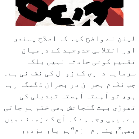
لینن نے واضح کیا کہ اصلاح پسندی
اور انقلابی جدوجہد کے درمیان
تقسیم کوئی حادثہ نہیں بلکہ
سرمایہ داری کے زوال کی نشانی ہے۔
جب نظام بحران در بحران ڈگمگا رہا
ہو، تو آہستہ آہستہ تبدیلی کی
تھوڑی بہت گنجائش بھی ختم ہو جاتی
ہے۔ یہی وجہ ہے کہ آج کے زمانے میں
بھی”ریفارم ازم“ہر بار مزدور