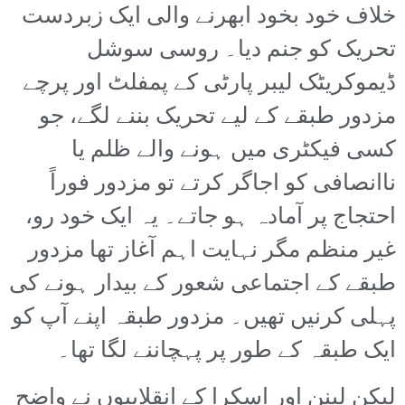
خلاف خود بخود ابھرنے والی ایک زبردست
تحریک کو جنم دیا۔ روسی سوشل
ڈیموکریٹک لیبر پارٹی کے پمفلٹ اور پرچے
مزدور طبقے کے لیے تحریک بننے لگے، جو
کسی فیکٹری میں ہونے والے ظلم یا
ناانصافی کو اجاگر کرتے تو مزدور فوراً
احتجاج پر آمادہ ہو جاتے۔ یہ ایک خود رو،
غیر منظم مگر نہایت اہم آغاز تھا مزدور
طبقے کے اجتماعی شعور کے بیدار ہونے کی
پہلی کرنیں تھیں۔ مزدور طبقہ اپنے آپ کو
ایک طبقہ کے طور پر پہچاننے لگا تھا۔
لیکن لینن اور اسکرا کے انقلابیوں نے واضح