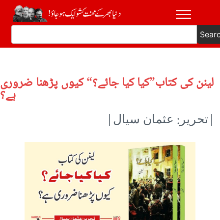
Sear
لینن کی کتاب”کیا کیا جائے؟“ کیوں پڑھنا ضروری
ہے؟
|تحریر: عثمان سیال|