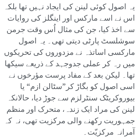
یہ اصول کوئی لینن کی ایجاد نہیں تھا بلکہ
اس نے اسے مارکس اور اینگلز کی روایات
سے اخذ کیا، جن کی مثال اُس وقت جرمن
سوشلسٹ پارٹی دیتی تھی۔ یہ اصول
مارکسی اساتذہ نے مزدوروں کی تحریکوں
میں رہ کر عملی جدوجہد کے ذریعے سیکھا
تھا۔ لیکن بعد کے مفاد پرست مؤرخوں نے
اسی اصول کو بگاڑ کر”سٹالن ازم“ یا
بیوروکریٹک سنٹرلزم سے جوڑ دیا، حالانکہ
لینن کی مراد ایک زندہ، متحرک اور منظم
جمہوریت رکھنے والی مرکزیت تھی، نہ کہ
آمرانہ مرکزیّت۔