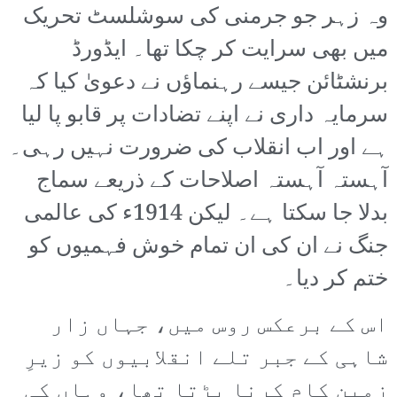
وہ زہر جو جرمنی کی سوشلسٹ تحریک
میں بھی سرایت کر چکا تھا۔ ایڈورڈ
برنشٹائن جیسے رہنماؤں نے دعویٰ کیا کہ
سرمایہ داری نے اپنے تضادات پر قابو پا لیا
ہے اور اب انقلاب کی ضرورت نہیں رہی۔
آہستہ آہستہ اصلاحات کے ذریعے سماج
بدلا جا سکتا ہے۔ لیکن 1914ء کی عالمی
جنگ نے ان کی ان تمام خوش فہمیوں کو
ختم کر دیا۔
اس کے برعکس روس میں، جہاں زار
شاہی کے جبر تلے انقلابیوں کو زیرِ
زمین کام کرنا پڑتا تھا، وہاں کی