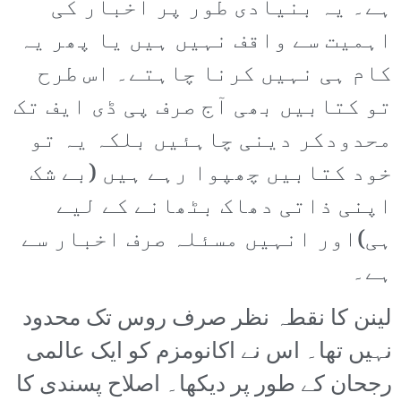
ہے۔ یہ بنیادی طور پر اخبار کی
اہمیت سے واقف نہیں ہیں یا پھر یہ
کام ہی نہیں کرنا چاہتے۔ اس طرح
تو کتابیں بھی آج صرف پی ڈی ایف تک
محدودکر دینی چاہئیں بلکہ یہ تو
خود کتابیں چھپوا رہے ہیں (بے شک
اپنی ذاتی دھاک بٹھانے کے لیے
ہی)اور انہیں مسئلہ صرف اخبار سے
ہے۔
لینن کا نقطہ نظر صرف روس تک محدود
نہیں تھا۔ اس نے اکانومزم کو ایک عالمی
رجحان کے طور پر دیکھا۔ اصلاح پسندی کا