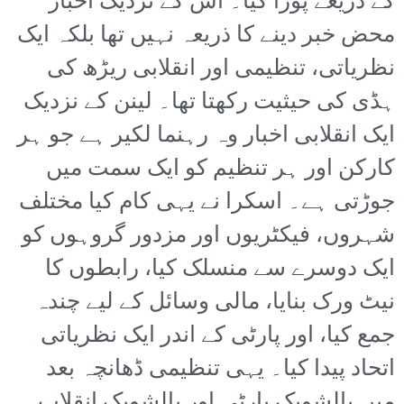
کے ذریعے پورا کیا۔ اس کے نزدیک اخبار
محض خبر دینے کا ذریعہ نہیں تھا بلکہ ایک
نظریاتی، تنظیمی اور انقلابی ریڑھ کی
ہڈی کی حیثیت رکھتا تھا۔ لینن کے نزدیک
ایک انقلابی اخبار وہ رہنما لکیر ہے جو ہر
کارکن اور ہر تنظیم کو ایک سمت میں
جوڑتی ہے۔ اسکرا نے یہی کام کیا مختلف
شہروں، فیکٹریوں اور مزدور گروہوں کو
ایک دوسرے سے منسلک کیا، رابطوں کا
نیٹ ورک بنایا، مالی وسائل کے لیے چندہ
جمع کیا، اور پارٹی کے اندر ایک نظریاتی
اتحاد پیدا کیا۔ یہی تنظیمی ڈھانچہ بعد
میں بالشویک پارٹی اور بالشویک انقلاب