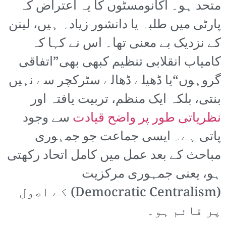
متحد ہو۔ اکانومسٹوں کا یہ اعتراض کہ
پارٹی میں طلبہ یا دانشور زیادہ ہیں، لینن
کے نزدیک بے معنی تھا۔ اس نے کہا کہ
کامیاب انقلابی تنظیم کبھی بھی”اتفاقی
گروہوں“یا ڈھیلے ڈھالے سٹرکچر سے نہیں
بنتی، بلکہ ایک منظم، تربیت یافتہ اور
نظریاتی طور پر واضح قیادت
سے وجود
پاتی ہے۔ ایسی جماعت جو جمہوری
مباحث کے بعد عمل میں کامل اتحاد رکھتی
ہو، یعنی جمہوری مرکزیت
(Democratic Centralism) کے اصول
پر قائم ہو۔