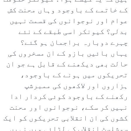
کے خاتمے کے باوجود وہاں محنت کش
عوام اور نوجوانوں کی قسمت نہیں
بدلی؟ کیونکر اسی طبقے کے نئے
چہرے دوبارہ براجمان ہو گئے؟
یہاں بائیں بازو کے ان مسخروں کی
حالت بھی دیکھنے کے قابل ہے جو ان
تحریکوں میں ہونے کے باوجود،
ہزاروں اور لاکھوں کی ممبرشپ
رکھنے کے باوجود کوئی کردار ادا
نہیں کر سکے، نوجوانوں اور محنت
کشوں کی ان انقلابی تحریکوں کو ایک
سوشلسٹ انقلاب کی لڑائی میں نہیں