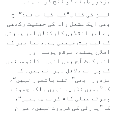
مزدور طبقے کو فتح کرنا ہے۔
لینن کی کتاب“کیا کیا جائے؟”آج
بھی ایک مشعل راہ کی حیثیت رکھتی
ہے اور انقلابی کارکنان اور پارٹی
کے لیے بیش قیمتی ہے۔دنیا بھر کے
اصلاح پسند، موقع پرست اور
انارکسٹ آج بھی انہی اکانومسٹوں
کے پرانے دلائل دہراتے ہیں۔ کہ
مزدور ابھی”اتنے باشعور نہیں“،
کہ”ہمیں نظریہ نہیں بلکہ چھوٹے
چھوٹے عملی کام کرنے چاہییں“،
کہ”پارٹی کی ضرورت نہیں، عوام