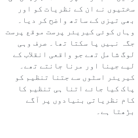
سختیوں نے ان کے نظریات کو اور
بھی تیزی کے ساتھ واضح کر دیا۔
وہاں کوئی کیریئر پرست موقع پرست
جگہ نہیں پا سکتا تھا۔ صرف وہی
لوگ شامل تھے جو واقعی انقلاب کے
لیے جینا اور مرنا جانتے تھے۔
کیریئر اسٹوں سے جتنا تنظیم کو
پاک کیا جائے اتنا ہی تنظیم کا
کام نظریاتی بنیادوں پر آگے
بڑھتا ہے۔