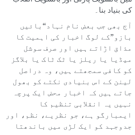
کی بنیاد بنا۔
آج بھی جب بعض نام نہاد“بائیں
بازو”کے لوگ اخبار کی اہمیت کا
مذاق اڑاتے ہیں اور صرف سوشل
میڈیا یا ریلز یا ٹک ٹاک یا بلاگز
کو کافی سمجھتے ہیں، وہ دراصل
لینن کے اس بنیادی نکتے کو بھول
جاتے ہیں کہ اخبار محض ایک پرچہ
نہیں یہ انقلابی تنظیم کا
ایمبارگو ہے، جو نظریے، نظم، اور
جدوجہد کو ایک لڑی میں باندھتا