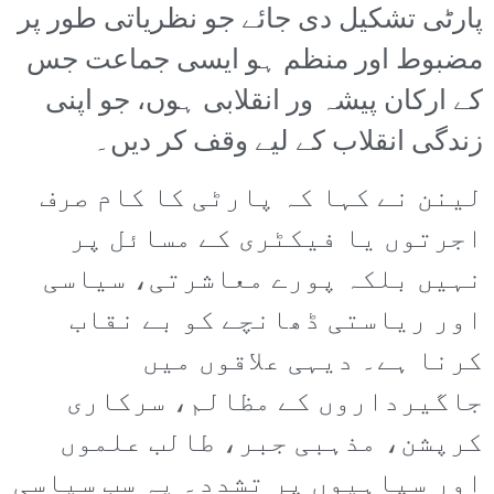
پارٹی تشکیل دی جائے جو نظریاتی طور پر
مضبوط اور منظم ہو ایسی جماعت جس
کے ارکان پیشہ ور انقلابی ہوں، جو اپنی
زندگی انقلاب کے لیے وقف کر دیں۔
لینن نے کہا کہ پارٹی کا کام صرف
اجرتوں یا فیکٹری کے مسائل پر
نہیں بلکہ پورے معاشرتی، سیاسی
اور ریاستی ڈھانچے کو بے نقاب
کرنا ہے۔ دیہی علاقوں میں
جاگیرداروں کے مظالم، سرکاری
کرپشن، مذہبی جبر، طالب علموں
اور سپاہیوں پر تشدد۔ یہ سب سیاسی