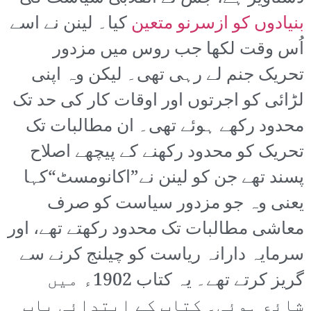
بنیادوں کو ازسرنو متعین
کیا۔ لینن نے اسے
اُس وقت لکھا جب روس میں مزدور
تحریک جنم لے رہی تھی۔ لیکن وہ اپنی
لڑائی کو اجرتوں اور اوقات کار کی حد تک
محدود رکھے ہوئے تھی۔ ان مطالبات تک
تحریک کو محدود رکھنے کے پیچھے اصلاح
پسند تھے جن کو لینن نے”اکانومسٹ“کہا
یعنی وہ جو مزدور سیاست کو صرف
معاشی مطالبات تک محدود رکھتے تھے، اور
سرمایہ دارانہ ریاست کو چیلنج کرنے سے
گریز کرتے تھے۔ یہ کتاب 1902ء میں
شائع ہوئی۔ کتاب کے ابتدائی باب