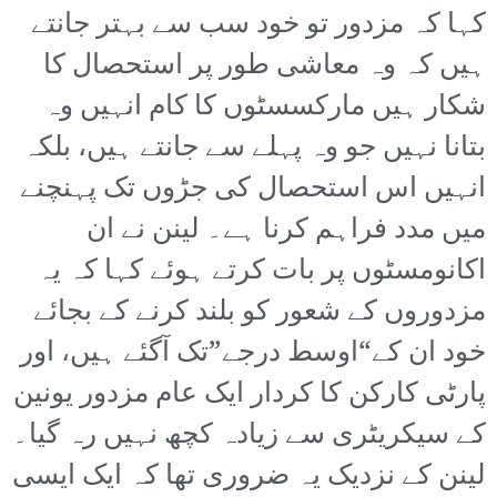
کہا کہ مزدور تو خود سب سے بہتر جانتے
ہیں کہ وہ معاشی طور پر استحصال کا
شکار ہیں مارکسسٹوں کا کام انہیں وہ
بتانا نہیں جو وہ پہلے سے جانتے ہیں، بلکہ
انہیں اس استحصال کی جڑوں تک پہنچنے
میں مدد فراہم کرنا ہے۔ لینن نے ان
اکانومسٹوں پر بات کرتے ہوئے کہا کہ یہ
مزدوروں کے شعور کو بلند کرنے کے بجائے
خود ان کے“اوسط درجے”تک آگئے ہیں، اور
پارٹی کارکن کا کردار ایک عام مزدور یونین
کے سیکریٹری سے زیادہ کچھ نہیں رہ گیا۔
لینن کے نزدیک یہ ضروری تھا کہ ایک ایسی