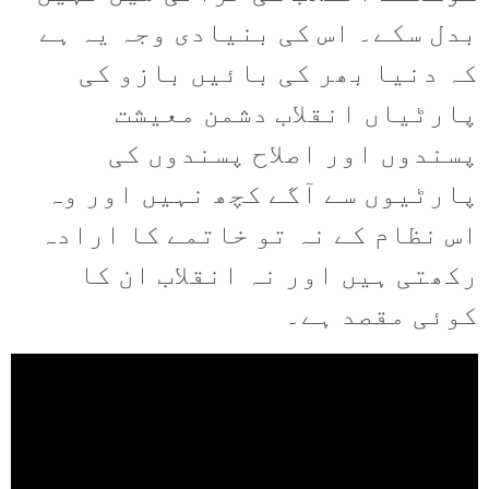
بدل سکے۔ اس کی بنیادی وجہ یہ ہے
کہ دنیا بھر کی بائیں بازو کی
پارٹیاں انقلاب دشمن معیشت
پسندوں اور اصلاح پسندوں کی
پارٹیوں سے آگے کچھ نہیں اور وہ
اس نظام کے نہ تو خاتمے کا ارادہ
رکھتی ہیں اور نہ انقلاب ان کا
کوئی مقصد ہے۔