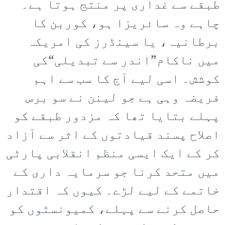
طبقے سے غداری پر منتج ہوتا ہے۔
چاہے وہ سائریزا ہو، کوربن کا
برطانیہ، یا سینڈرز کی امریکہ
میں ناکام”اندر سے تبدیلی“کی
کوشش۔ اسی لیے آج کا سب سے اہم
فریضہ وہی ہے جو لینن نے سو برس
پہلے بتایا تھا کہ مزدور طبقے کو
اصلاح پسند قیادتوں کے اثر سے آزاد
کر کے ایک ایسی منظم انقلابی پارٹی
میں متحد کرنا جو سرمایہ داری کے
خاتمے کے لیے لڑے۔ کیوں کہ اقتدار
حاصل کرنے سے پہلے، کمیونسٹوں کو