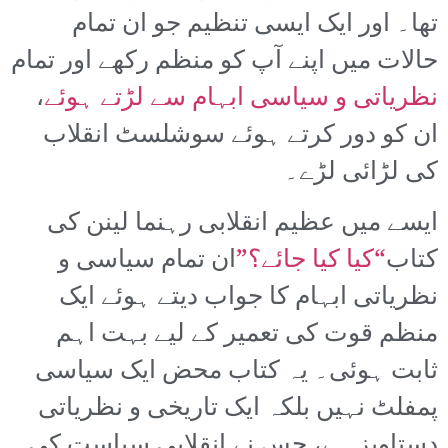
تھا۔ اور ایک ایسی تنظیم جو ان تمام
حالات میں اپنے آپ کو منظم رکھے اور تمام
نظریاتی و سیاسی ابہام سے لڑتے ہوئے
،
ان کو دور کرتے ہوئے سوشلسٹ انقلاب
کی لڑائی لڑے۔
ایسے میں عظیم انقلابی رہنما لینن کی
کتاب
“کیا کیا جائے؟”
ان تمام سیاسی و
نظریاتی ابہام کا جواب دیتے ہوئے ایک
منظم قوت کی تعمیر کے لیے بہت اہم
ثابت ہوئی۔ یہ کتاب محض ایک سیاسی
پمفلٹ نہیں بلکہ ایک تاریخی و نظریاتی
دستاویز ہے، جس نے انقلابی سیاست کی