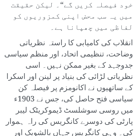
خود فیصلہ کریں گے“۔ لیکن حقیقت
میں یہ سب محض اپنی کمزوریوں کو
لفاظی میں چھپانا ہے۔
انقلاب کی کامیابی کا راستہ نظریاتی
وضاحت، تنظیمی اتحاد، اور منظم سیاسی
جدوجہد کے بغیر ممکن نہیں۔ اسی
نظریاتی لڑائی کی بنیاد پر لینن اور اسکرا
کے ساتھیوں نے اکانومزم پر فیصلہ کن
سیاسی فتح حاصل کی، جس نے 1903ء
میں روسی سوشلسٹ ڈیموکریٹک لیبر
پارٹی کی دوسرے کانگریس کی راہ ہموار
کی۔ وہی کانگریس جہاں بالشویک اور