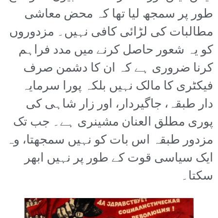
طور پر سمجھ لیا تھا کہ محض معاشی
مطالبات کی لڑائی کافی نہیں۔ مزدوروں
کو یہ شعور حاصل کرنے میں مدد فراہم
کرنا ضروری ہے کہ ان کا دشمن صرف
فیکٹری کا مالک نہیں بلکہ پورا سرمایہ
دار طبقہ، جاگیردار، اور زار شاہی کی
پوری مطلق العنان مشینری ہے۔ جب تک
مزدور طبقہ اس بات کو نہیں سمجھتا، وہ
ایک سیاسی قوت کے طور پر نہیں ابھر
سکتا۔