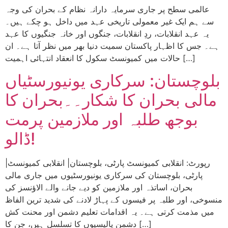
عالمی سطح پر جاری سرمایہ دارانہ نظام کے بحران کی وجہ
سے ہم ایک غیر معمولی تاریخی عہد میں داخل ہو چکے ہیں۔
یہ عہد انقلابات، ردِ انقلابات، جنگوں اور خانہ جنگیوں کا عہد
ہے۔ جس کا اظہار پاکستان سمیت دنیا بھر میں نظر آتا ہے۔ ان
حالات میں کمیونسٹ سکول کا انعقاد انتہائی اہمیت […]
بلوچستان: سرکاری یونیورسٹیاں
مالی بحران کا شکار۔۔بحران کا
بوجھ طلبہ اور ملازمین پرمت
ڈالو!
|رپورٹ: انقلابی کمیونسٹ پارٹی، بلوچستان| انقلابی کمیونسٹ
پارٹی، بلوچستان کی سرکاری یونیورسٹیوں میں جاری مالی
بحران، اساتذہ اور ملازمین کو دیے جانے والے الاؤنسز کی
منسوخی، اور طلبہ پر فیسوں کے پہاڑ لادنے کی شدید ترین الفاظ
میں مذمت کرتی ہے۔ یہ اقدامات تعلیم دشمن اور محنت کش
دشمن پالیسیوں کا تسلسل ہیں، جن کا […]