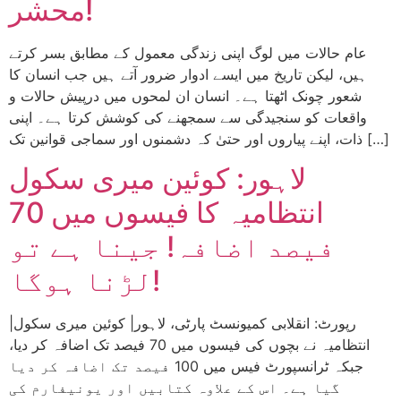
محشر!
عام حالات میں لوگ اپنی زندگی معمول کے مطابق بسر کرتے
ہیں، لیکن تاریخ میں ایسے ادوار ضرور آتے ہیں جب انسان کا
شعور چونک اٹھتا ہے۔ انسان ان لمحوں میں درپیش حالات و
واقعات کو سنجیدگی سے سمجھنے کی کوشش کرتا ہے۔ اپنی
ذات، اپنے پیاروں اور حتیٰ کہ دشمنوں اور سماجی قوانین تک […]
لاہور: کوئین میری سکول
انتظامیہ کا فیسوں میں 70
فیصد اضافہ! جینا ہے تو
لڑنا ہوگا!
|رپورٹ: انقلابی کمیونسٹ پارٹی، لاہور| کوئین میری سکول
انتظامیہ نے بچوں کی فیسوں میں 70 فیصد تک اضافہ کر دیا،
جبکہ ٹرانسپورٹ فیس میں 100 فیصد تک اضافہ کر دیا
گیا ہے۔ اس کے علاوہ کتابیں اور یونیفارم کی