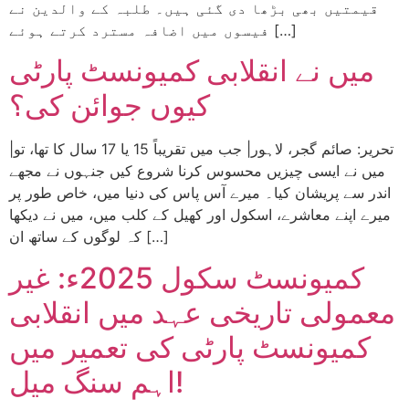
قیمتیں بھی بڑھا دی گئی ہیں۔ طلبہ کے والدین نے
فیسوں میں اضافہ مسترد کرتے ہوئے […]
میں نے انقلابی کمیونسٹ پارٹی
کیوں جوائن کی؟
|تحریر: صائم گجر، لاہور| جب میں تقریباً 15 یا 17 سال کا تھا، تو
میں نے ایسی چیزیں محسوس کرنا شروع کیں جنہوں نے مجھے
اندر سے پریشان کیا۔ میرے آس پاس کی دنیا میں، خاص طور پر
میرے اپنے معاشرے، اسکول اور کھیل کے کلب میں، میں نے دیکھا
کہ لوگوں کے ساتھ ان […]
کمیونسٹ سکول 2025ء: غیر
معمولی تاریخی عہد میں انقلابی
کمیونسٹ پارٹی کی تعمیر میں
اہم سنگ میل!