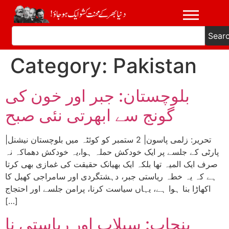
Sear
Category:
Pakistan
بلوچستان: جبر اور خون کی
گونج سے ابھرتی نئی صبح
|تحریر: زلمی پاسون| 2 ستمبر کو کوئٹہ میں بلوچستان نیشنل
پارٹی کے جلسے پر ایک خودکش حملہ ہوا،یہ خودکش دھماکہ نہ
صرف ایک المیہ تھا بلکہ ایک بھیانک حقیقت کی غمازی بھی کرتا
ہے کہ یہ خطہ ریاستی جبر، دہشتگردی اور سامراجی کھیل کا
اکھاڑا بنا ہوا ہے، یہاں سیاست کرنا، پرامن جلسے اور احتجاج
[…]
پنجاب: سیلاب اور ریاستی نا