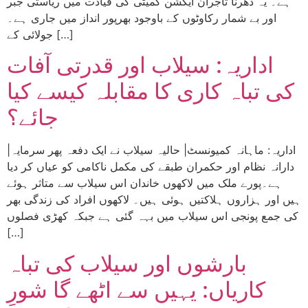
ہے۔ یہ دھرنا تاجران ایکشن کمیٹی کی قیادت میں ریاستی جبر
اور بے شمار رکاوٹوں کے باوجود بھرپور انداز میں جاری ہے۔
جولائی کے […]
اداریہ: سیلاب اور قدرتی آفات
کی تباہ کاری کا مقابلہ کیسے کیا
جائے؟
|اداریہ: ماہانہ کمیونسٹ| حالیہ سیلاب نے ایک دفعہ پھر سرمایہ
دارانہ نظام اور حکمران طبقے کی مکمل ناکامی کو عیاں کر دیا
ہے۔پورے ملک میں لاکھوں خاندان اس سیلاب سے متاثر ہوئے
ہیں اور ہزاروں ہلاکتیں ہوئی ہیں۔ لاکھوں افراد کی زندگی بھر
کی جمع پونجی اس سیلاب میں بہہ گئی ہے جبکہ کھڑی فصلوں
[…]
بارشوں اور سیلاب کی تباہ
کاریاں: یہیں سے اٹھے گا شورِ