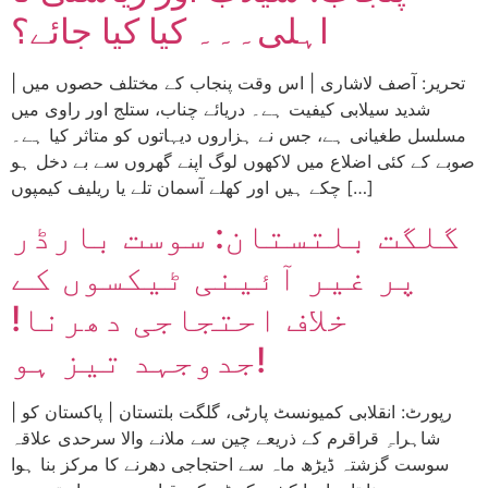
اہلی۔۔۔ کیا کیا جائے؟
| تحریر: آصف لاشاری | اس وقت پنجاب کے مختلف حصوں میں
شدید سیلابی کیفیت ہے۔ دریائے چناب، ستلج اور راوی میں
مسلسل طغیانی ہے، جس نے ہزاروں دیہاتوں کو متاثر کیا ہے۔
صوبے کے کئی اضلاع میں لاکھوں لوگ اپنے گھروں سے بے دخل ہو
چکے ہیں اور کھلے آسمان تلے یا ریلیف کیمپوں […]
گلگت بلتستان: سوست بارڈر
پر غیر آئینی ٹیکسوں کے
خلاف احتجاجی دھرنا!
جدوجہد تیز ہو!
| رپورٹ: انقلابی کمیونسٹ پارٹی، گلگت بلتستان | پاکستان کو
شاہراہِ قراقرم کے ذریعے چین سے ملانے والا سرحدی علاقہ
سوست گزشتہ ڈیڑھ ماہ سے احتجاجی دھرنے کا مرکز بنا ہوا