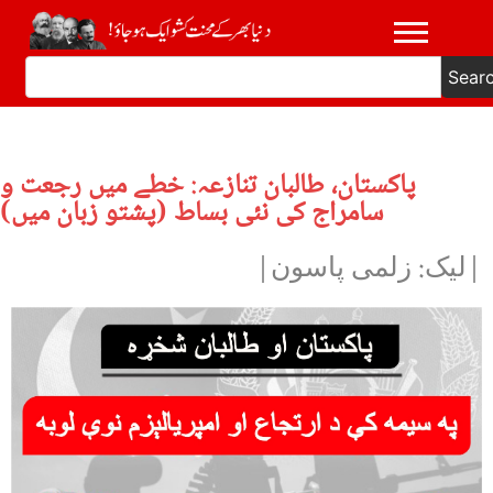
Sear
پاکستان، طالبان تنازعہ: خطے میں رجعت و
سامراج کی نئی بساط (پشتو زبان میں)
|لیک: زلمی پاسون|