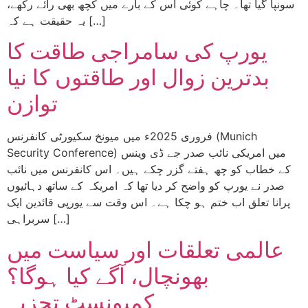
سونپا گیا تھا۔ چاہے کوئی اس کے بارے میں کچھ بھی رائے رکھے،
یہ حقیقت ہے کہ […]
یورپ کی سامراجی طاقت کا
بدترین زوال اور طاقتوں کا نیا
توازن
فروری 2025ء میں میونخ سکیورٹی کانفرنس (Munich
Security Conference) میں امریکی نائب صدر جے ڈی وینس
کے خطاب کو چھ ہفتے گزر چکے ہیں۔ اس کانفرنس میں نائب
صدر نے یورپ کو واضح کر دیا تھا کہ امریکہ کے ساتھ دہائیوں
پرانا تعلق اب ختم ہو چکا ہے۔ اس وقت سے یورپی قائدین ایک
سربراہی […]
عالمی تعلقات اور سیاست میں
بھونچال، آگے کیا ہوگا؟
کمیونسٹ تجزیہ