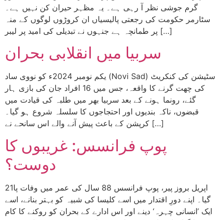
گرم جوشی نظر آ رہی ہے۔ یہ مظہر حیران کن نہیں ہے۔
سٹارمر حکومت کی رجعتی پالیسیاں ان کروڑوں لوگوں کے منہ
پر طمانچہ ہے جنہوں نے تبدیلی کی امید پر لیبر […]
سربیا میں انقلابی بحران
یکم نومبر 2024ء کو نووی ساد (Novi Sad) سٹیشن کی کنکریٹ
کی چھت گرنے کا واقعہ، جس میں 16 افراد جان کی بازی ہار
گئے، رونما ہونے کے بعد سربیا بھر میں طلبہ کی قیادت میں
قبضوں، ناکہ بندیوں اور احتجاجوں کا سلسلہ شروع ہو گیا۔
کرپشن کے باعث پیش آنے والے اس سانحے نے […]
پوپ فرانسس: غریبوں کا
دوست؟
21اپریل بروز پیر، پوپ فرانسس 88 سال کی عمر میں وفات پا
گیا۔ اپنے دورِ اقتدار میں اسے کلیسا کی شبیہ کو بہتر بنانے، اسے
ایک ’انسانی چہرہ‘ دینے اور اس ادارے کے بحران کو روکنے کا کام