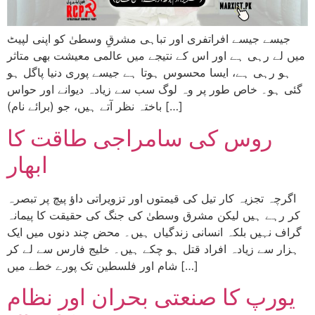
جیسے جیسے افراتفری اور تباہی مشرقِ وسطیٰ کو اپنی لپیٹ
میں لے رہی ہے اور اس کے نتیجے میں عالمی معیشت بھی متاثر
ہو رہی ہے، ایسا محسوس ہوتا ہے جیسے پوری دنیا پاگل ہو
گئی ہو۔ خاص طور پر وہ لوگ سب سے زیادہ دیوانے اور حواس
باختہ نظر آتے ہیں، جو (برائے نام) […]
روس کی سامراجی طاقت کا
ابھار
اگرچہ تجزیہ کار تیل کی قیمتوں اور تزویراتی داؤ پیچ پر تبصرہ
کر رہے ہیں لیکن مشرق وسطیٰ کی جنگ کی حقیقت کا پیمانہ
گراف نہیں بلکہ انسانی زندگیاں ہیں۔ محض چند دنوں میں ایک
ہزار سے زیادہ افراد قتل ہو چکے ہیں۔ خلیج فارس سے لے کر
شام اور فلسطین تک پورے خطے میں […]
یورپ کا صنعتی بحران اور نظام