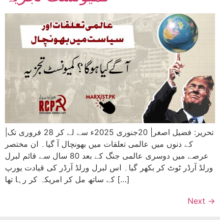
|تحریر: فضیل اصغر| 20جنوری 2025ء سے لے کر 28 فروری تک
کے دنوں میں عالمی تعلقات میں بھونچال آ گیا۔ ان مختصر
عرصے میں دوسری عالمی جنگ کے بعد 80 سال سے قائم لبرل
ورلڈ آرڈر ٹوٹ کر بکھر گیا۔ اس لبرل ورلڈ آرڈر کی قیادت یورپ
کے ساتھ مل کر امریکہ کر رہا تھا […]
Next
→