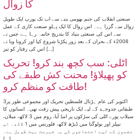
کا زوال
صنعتی انقلاب کی جنم بھومی بننے سے اب تک یورپ ایک طویل
زوال سے گزرا ہے۔ اس زوال کا ایک پہلو صنعت کاری کے عمل
سے اس کی صنعتی بنیاد کا بتدریج خاتمہ رہا ہے، جس نے
2008ء کے بحران کے بعد زور پکڑنا شروع کیا اور کرونا وبا نے
اس کی رفتار کو تیز […]
اٹلی: سب کچھ بند کرو! تحریک
کو پھیلاؤ! محنت کش طبقے کی
طاقت کو منظم کرو!
3اکتوبر کی عام ہڑتال فلسطین تحریک اور مجموعی طور پر
طبقاتی جدوجہد کے لیے ایک تاریخی پیش رفت تھی۔ انسانوں کا
سیلاب پورے اٹلی کی سڑکوں پر امڈ آیا، روم میں 3 لاکھ، میلان،
نیپلز اور بولوگنا میں ڈیڑھ لاکھ، فلورنس میں 1 لاکھ۔ اس
مضمون کے لیے احتجاجوں کی یہ فہرست بہت طویل ہے۔
[…]