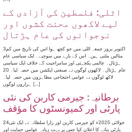
اٹلی: فلسطین کی آزادی کے
لیے لاکھوں محنت کشوں اور
نوجوانوں کی عام ہڑتال
3اکتوبر بروز جمعہ اٹلی میں جو کچھ ہوا اس کی تاریخ میں کم
مثالیں ملتی ہیں۔ اس کے بارے میں سوچیے۔ ایک سیاسی عام
ہڑتال۔ عالمی یکجہتی اور سامراجیت کے خلاف ایک سیاسی
عام ہڑتال۔ لاکھوں لوگوں نے صنعتی ایکشن میں حصہ لیا۔ 20
لاکھ لوگوں نے عوامی احتجاجی مظاہروں میں حصہ لیا۔
ہزاروں لوگوں […]
برطانیہ: جیرمی کاربن کی نئی
پارٹی اور کمیونسٹوں کا مؤقف
24جولائی 2025ء کو جیرمی کاربن اور زارا سلطانہ نے ایک نئی
پارٹی بنانے کا اعلان کیا جس پر بہت زیادہ عوامی حمایت اور