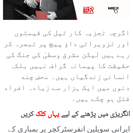
اگرچہ تجزیہ کار تیل کی قیمتوں
اور تزویراتی داؤ پیچ پر تبصرہ کر
رہے ہیں لیکن مشرق وسطیٰ کی جنگ کی
حقیقت کا پیمانہ گراف نہیں بلکہ
انسانی زندگیاں ہیں۔ محض چند
دنوں میں ایک ہزار سے زیادہ افراد
قتل ہو چکے ہیں۔
انگریزی میں پڑھنے کے لیے
یہاں کلک
کریں
ایرانی سویلین انفرسٹرکچر پر بمباری کے