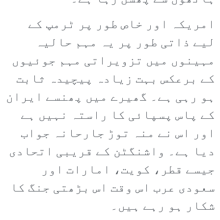
امریکہ اور خاص طور پر ٹرمپ کے
لیے ذاتی طور پر یہ مہم حالیہ
مہینوں میں تزویراتی مہم جوئیوں
کے برعکس بہت زیادہ پیچیدہ ثابت
ہو رہی ہے۔ گھیرے میں پھنسے ایران
کے پاس پسپائی کا راستہ نہیں ہے
اور اس نے منہ توڑ جارحانہ جواب
دیا ہے۔ واشنگٹن کے قریبی اتحادی
جیسے قطر، کویت، امارات اور
سعودی عرب اس وقت اس بڑھتی جنگ کا
شکار ہو رہے ہیں۔