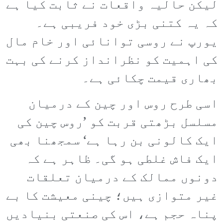
لیکن حالیہ واقعات نے ثابت کیا ہے
کہ یہ کتنی بڑی خود فریبی ہے۔
یورپ نے روسی توانائی اور خام مال
کی اہمیت کو نظرانداز کرنے کی بہت
بھاری قیمت چکائی ہے۔
اسی طرح روس اور چین کے درمیان
مسلسل بڑھتی قربت کو ’روس چین کی
ایک کالونی بن رہا ہے‘ سمجھنا بھی
ایک فاش غلطی ہو گی۔ ظاہر ہے کہ
دونوں ممالک کے درمیان تعلقات
غیر متوازی ہیں؛ چینی معیشت کا بے
پناہ حجم ہے، اس کی صنعتی بنیادیں