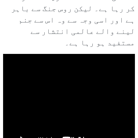
کر رہا ہے۔ لیکن روس جنگ سے باہر
ہے اور اسی وجہ سے وہ اس سے جنم
لینے والے عالمی انتشار سے
مستفید ہو رہا ہے۔