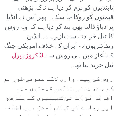
پابندیوں کو نرم کر دیا ہے تاکہ بڑھتی
قیمتوں کو روکا جا سکے۔ پھر اس نے انڈیا
پر دباؤ ڈالنا بھی بند کر دیا ہے کہ وہ روس
کا تیل خریدنے سے باز رہے۔ انڈین
ریفائنریوں نے ایران کے خلاف امریکی جنگ
کے آغاز میں ہی روس سے
3 کروڑ بیرل
تیل خرید لیا تھا۔
روس کی پیداواری لاگت عمومی طور پر
کم ہے، یعنی عالمی قیمتوں میں
اضافہ توانائی کمپنیوں کے منافع
اور ریاست کی ٹیکس آمدن میں اضافہ