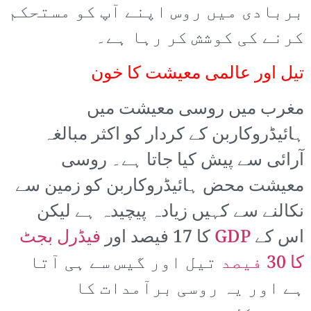
بربادی میں روس اپنے آپ کو مستحکم
کرنے کی کوشش کر رہا ہے۔
تیل اور عالمی معیشت کا خون
مغرب میں روسی معیشت میں
ہائیڈروکاربن کے کردار کو اکثر مبالغہ
آرائی سے پیش کیا جاتا ہے۔ روسی
معیشت محض ہائیڈروکاربن کو زمین سے
نکالنے سے کہیں زیادہ پیچیدہ ہے لیکن
اس کے
GDP
کا 17 فیصد اور
فیڈرل بجٹ
کا 30 فیصد
تیل اور گیس سے ہی آتا
ہے اور یہ روسی برآمدات کا