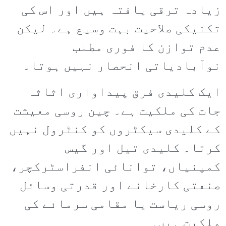
زیادہ ترقی یافتہ ہیں اور اس کی
تکنیکی صلاحیت بہت وسیع ہے۔ لیکن
عدم توازن کا فوری مطلب
نوآبادیاتی انحصار نہیں ہوتا۔
ایک کلیدی فرق پیداواری اثاثہ
جات کی ملکیت ہے۔ چین روسی معیشت
کے کلیدی سیکٹروں کو کنٹرول نہیں
کرتا۔ کلیدی تیل اور گیس
کمپنیاں، توانائی انفراسٹرکچر،
صنعتی کارخانے اور قدرتی وسائل
روسی ریاست یا مقامی سرمائے کی
ملکیت ہیں۔