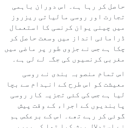
حاصل کر رہا ہے۔ اس دوران باہمی
تجارت اور روسی مالیاتی ریزروز
میں چینی یوان کرنسی کا استعمال
ڈرامائی انداز میں وسعت حاصل کر
چکا ہے جس نے جزوی طور پر ماضی میں
مغربی کرنسیوں کی جگہ لے لی ہے۔
اس تمام منصوبہ بندی نے روسی
معیشت کو اس طرح کے انہدام سے بچا
لیا ہے جس کی کئی تجزیہ کار روسی
پابندیوں کے اجراء کے وقت پیش
گوئی کر رہے تھے۔ اس کے برعکس ہم
نے استدلال پیش کیا تھا کہ یورپی