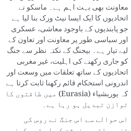
معاونت بھی بہت اہم ہے۔ ماسکو نے
اتحادیوں کا ایک ایسا نیٹ ورک بنا لیا ہے
جو پابندیوں کے باوجود معاشی، عسکری
اور سیاسی طور پر معاونت اور تعاون کے
لیے تیار ہے۔ بیجنگ کے نکتہ نظر سے جنگ
کو جاری رکھنے کی اہلیت، غیر مغربی
اتحادیوں کے ساتھ تعلقات میں وسعت اور
اندرونی استحکام قائم رکھنا ثابت کرتا ہے
کہ یوریشیاء (Eurasia) میں طاقتوں کا
توازن تبدیل ہو رہا ہے۔
اس حوالے سے اس جنگ نے روس کی