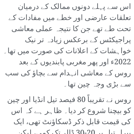
اس سے پہلے دونوں ممالک کے درمیان
تعلقات عارضی اور خطے میں مفادات کے
تحت طے تھے جن کا نتیجہ عملی معاشی
پراجیکٹس کے برعکس زیادہ تر نیک
خواہشات کے اعلانات کی صورت میں تھا۔
2022ء اور پھر مغربی پابندیوں کے بعد
روس کے معاشی انہدام سے بچاؤ کی سب
سے بڑی وجہ چین تھا۔
روس نے تقریباً 80 فیصد تیل انڈیا اور چین
کو بیچنا شروع کر دیا۔ ظاہر ہے کہ اس
کی قیمت قابل ذکر ڈسکاؤنٹ تھی، ایک
بیرل تیل پر 20-30 ڈالر تک کمی، لیکن