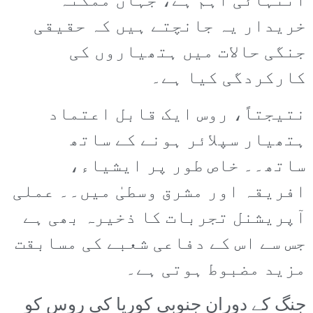
انتہائی اہم ہے، جہاں ممکنہ
خریدار یہ جانچتے ہیں کہ حقیقی
جنگی حالات میں ہتھیاروں کی
کارکردگی کیا ہے۔
نتیجتاً، روس ایک قابل اعتماد
ہتھیار سپلائر ہونے کے ساتھ
ساتھ۔۔ خاص طور پر ایشیاء،
افریقہ اور مشرق وسطیٰ میں۔۔ عملی
آپریشنل تجربات کا ذخیرہ بھی ہے
جس سے اس کے دفاعی شعبے کی مسابقت
مزید مضبوط ہوتی ہے۔
جنگ کے دوران جنوبی کوریا کی روس کو