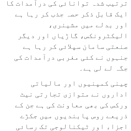
ترتیب شدہ توانائی کی درآمدات کا
ایک قابل ذکر حصہ جذب کر رہا ہے
اور بدلے میں مشینری،
الیکٹرونکس، گاڑیاں اور دیگر
صنعتی سامان سپلائی کر رہا ہے
جنہوں نے کئی مغربی درآمدات کی
جگہ لے لی ہے۔
چینی کمپنیوں اور مالیاتی
اداروں نے متوازی تجارتی نیٹ
ورکس کی بھی معاونت کی ہے جن کے
ذریعے روس پابندیوں میں جکڑے
اجزاء اور ٹیکنالوجی تک رسائی