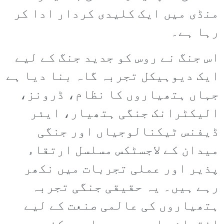
منڈی میں ایک کلیدی کردار ادا کر
رہا ہے۔
اس جنگ نے روس کو جدید جنگ کے لیے
ایک دیوہیکل تجربہ گاہ بنا دیا ہے
جہاں ہتھیاروں کا نظام، ڈرونز،
الیکٹرانک جنگی ہتھیار، ایئر
ڈیفنس ٹیکنالوجیاں اور جنگی
میدان کے لاجسٹکس مسلسل ارتقاء
پذیر اور عملی تجربات میں نکھر
رہے ہیں۔ یہ حقیقی جنگی تجربہ
ہتھیاروں کی عالمی صنعت کے لیے