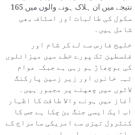
نتیجے میں ان ہلاک ہونے والوں میں 165
سکول کی طالبات اور اسٹاف بھی
شامل ہیں۔
خلیج فارس سے لے کر شام اور
فلسطین تک پورے خطے میں میزائلوں
کی بوچھاڑ ہو رہی ہے جبکہ عوام
تہہ خانوں اور زیر زمین پارکنگ
لاٹوں میں چھپنے پر مجبور ہیں۔
آغاز میں ہونے والا طاقت کا اظہار
اب ایک ایسی جنگ بن چکا ہے جس کا
کنٹرول تیزی سے امریکی سامراج کے
ہاتھوں سے پھسل رہا ہے۔