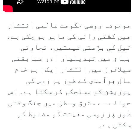
موجودہ روسی حکومت عالمی انتشار
میں کشتی رانی کی ماہر ہو چکی ہے۔
تیل کی بڑھتی قیمتیں، تجارتی
بہاؤ میں تبدیلیاں اور مسابقتی
سپلائرز میں انتشار ایک اہم خام
مال برآمدی کے طور پر روس کی
پوزیشن کو مستحکم کر سکتا ہے۔ اس
حوالے سے مشرق وسطیٰ میں جنگ وقتی
طور پر روسی معیشت کو مضبوط کر
سکتی ہے۔