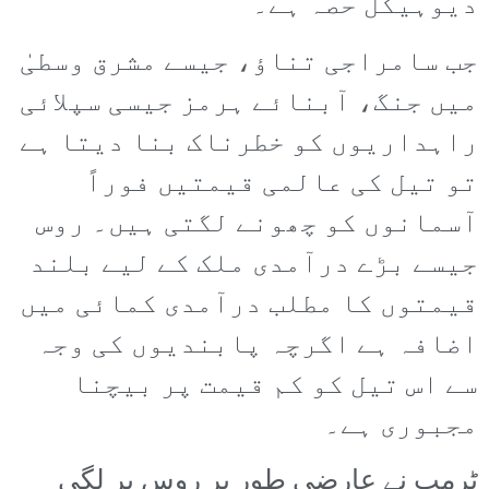
دیوہیکل حصہ ہے۔
جب سامراجی تناؤ، جیسے مشرق وسطیٰ
میں جنگ، آبنائے ہرمز جیسی سپلائی
راہداریوں کو خطرناک بنا دیتا ہے
تو تیل کی عالمی قیمتیں فوراً
آسمانوں کو چھونے لگتی ہیں۔ روس
جیسے بڑے درآمدی ملک کے لیے بلند
قیمتوں کا مطلب درآمدی کمائی میں
اضافہ ہے اگرچہ پابندیوں کی وجہ
سے اس تیل کو کم قیمت پر بیچنا
مجبوری ہے۔
ٹرمپ نے عارضی طور پر روس پر لگی