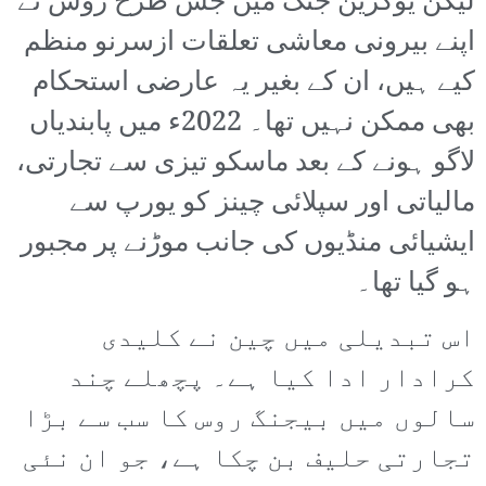
لیکن یوکرین جنگ میں جس طرح روس نے
اپنے بیرونی معاشی تعلقات ازسرنو منظم
کیے ہیں، ان کے بغیر یہ عارضی استحکام
بھی ممکن نہیں تھا۔ 2022ء میں پابندیاں
لاگو ہونے کے بعد ماسکو تیزی سے تجارتی،
مالیاتی اور سپلائی چینز کو یورپ سے
ایشیائی منڈیوں کی جانب موڑنے پر مجبور
ہو گیا تھا۔
اس تبدیلی میں چین نے کلیدی
کرادار ادا کیا ہے۔ پچھلے چند
سالوں میں بیجنگ روس کا سب سے بڑا
تجارتی حلیف بن چکا ہے، جو ان نئی