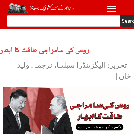
Sear
روس کی سامراجی طاقت کا ابھار
|تحریر: الیگزینڈرا سبلینا، ترجمہ: ولید
خان|