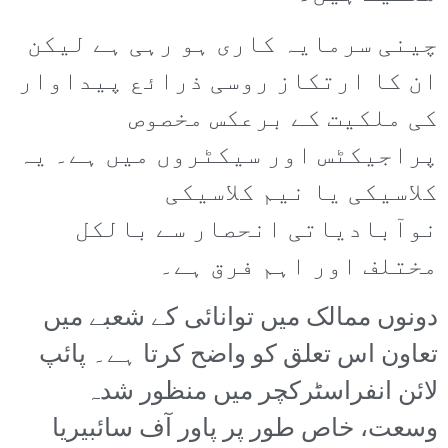
چینی سرمایہ کاری ہو رہی ہے لیکن
ان کا ارتکاز روسی ذرائع پیداوار
کی ملکیت کے برعکس مخصوص
پراجیکٹس اور سیکٹروں میں ہے۔ یہ
کلاسیکی یا نیم کلاسیکی
نوآبادیاتی انحصار سے بالکل
مختلف اور اہم فرق ہے۔
دونوں ممالک میں توانائی کے شعبے میں
تعاون اس تعلق کو واضح کرتا ہے۔ پائپ
لائن انفراسٹرکچر میں منظور شدہ
وسعت، خاص طور پر پاور آف سائبیریا