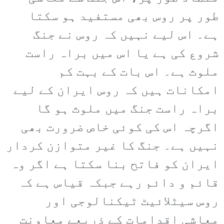
طور پر روس بھی مستفید ہو سکتا
ہے۔ اس لیے نہیں کہ روس نے جنگ
شروع کی ہے یا اس میں براہ راست
ملوث ہے۔ اس بات کے بہت کم
امکانات ہیں کہ روس ایران کے لیے
براہ راست جنگ میں ملوث ہو گا
اگرچہ اس کی کوئی خاص ضرورت بھی
نہیں ہے۔ جنگ کا غیر متوازن کردار
ایران کو فاتح بنا سکتا ہے اگر وہ
قائم و دائم رہے جبکہ قیاس ہے کہ
روس سیٹلائیٹ ٹیکنالوجی اور
معاشی اقدامات کے ذریعے معاونت