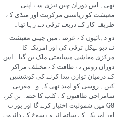
تھی۔ اس دوران چین تیزی سے اپنی
معیشت کو ریاستی مرکزیت اور منڈی کے
طریقہ کار کے ذریعے ترقی دے رہا تھا۔
دو دہائیوں کے عرصے میں چینی معیشت
نے دیوہیکل ترقی کی اور امریکہ کا
مرکزی معاشی مسابقتی ملک بن گیا۔ اس
دوران روس نے طاقت کے مختلف مراکز
کے درمیان توازن پیدا کرنے کی کوششیں
کیں۔ روسی کو امید تھی کہ وہ مغربی
سامراجی طاقتوں کے کلب کا حصہ بن کر،
G8 میں شمولیت اختیار کرے گا اور یورپ
اور امریکہ کے ساتھ اثر و رسوخ کے دائروں