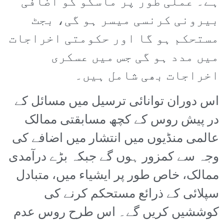
ہے۔ عملی طور پر ماسکو کو اضافی
بیرونی کرنسی میسر ہو گی، بجٹ
مستحکم ہو گا اور حکومتی اخراجات
میں مدد ہو گی جس میں عسکری
اخراجات بھی شامل ہیں۔
اس دوران توانائی ترسیل میں مسائل کے
در پیش روس کے کچھ مسابقتی ممالک
عالمی منڈیوں میں انتشار میں اضافے کی
وجہ سے کمزور ہوں گے جبکہ بڑے درآمدی
ممالک، خاص طور پر ایشیاء میں، متبادل
سپلائی کے ذرائع مستحکم کرنے کی
کوششیں کریں گے۔ اس طرح روس عدم