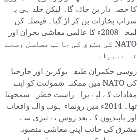
کا حصہ دار بن جائے گا۔ لیکن جلد ہی یہ
سراب بخارات بن کر اڑ گیا۔ فیصلہ کن
لمحہ 2008ء کا عالمی معاشی بحران اور
NATO کی مشرق کی جانب مسلسل وسعت
ثابت ہوا۔
روسی حکمران طبقہ یوکرین اور جارجیا
کی NATO میں ممکنہ شمولیت کو اپنے
مفادات کے لیے براہ راست خطرہ سمجھتا
تھا۔ 2014ء میں رونماء ہونے والے واقعات
اور پابندیوں کے بعد روس نے تیزی سے
مشرق کی جانب اپنی معاشی منصوبہ