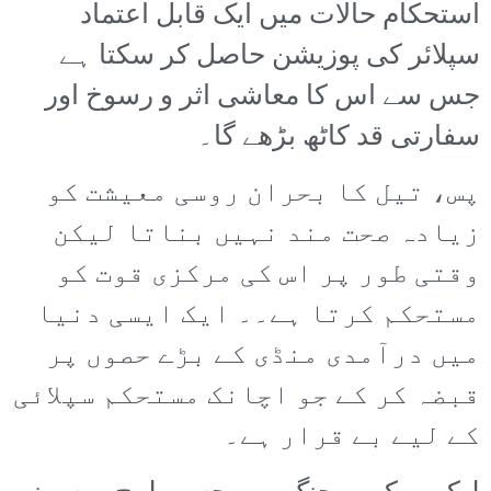
استحکام حالات میں ایک قابل اعتماد
سپلائر کی پوزیشن حاصل کر سکتا ہے
جس سے اس کا معاشی اثر و رسوخ اور
سفارتی قد کاٹھ بڑھے گا۔
پس، تیل کا بحران روسی معیشت کو
زیادہ صحت مند نہیں بناتا لیکن
وقتی طور پر اس کی مرکزی قوت کو
مستحکم کرتا ہے۔۔ ایک ایسی دنیا
میں درآمدی منڈی کے بڑے حصوں پر
قبضہ کر کے جو اچانک مستحکم سپلائی
کے لیے بے قرار ہے۔