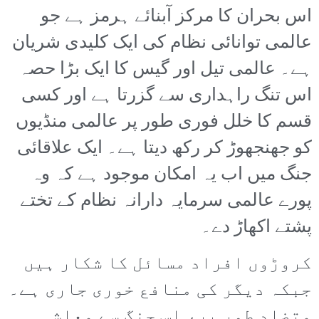
اس بحران کا مرکز آبنائے ہرمز ہے جو
عالمی توانائی نظام کی ایک کلیدی شریان
ہے۔ عالمی تیل اور گیس کا ایک بڑا حصہ
اس تنگ راہداری سے گزرتا ہے اور کسی
قسم کا خلل فوری طور پر عالمی منڈیوں
کو جھنجھوڑ کر رکھ دیتا ہے۔ ایک علاقائی
جنگ میں اب یہ امکان موجود ہے کہ وہ
پورے عالمی سرمایہ دارانہ نظام کے تختے
پشتے اکھاڑ دے۔
کروڑوں افراد مسائل کا شکار ہیں
جبکہ دیگر کی منافع خوری جاری ہے۔
متضاد طور پر، اس جنگ سے معاشی