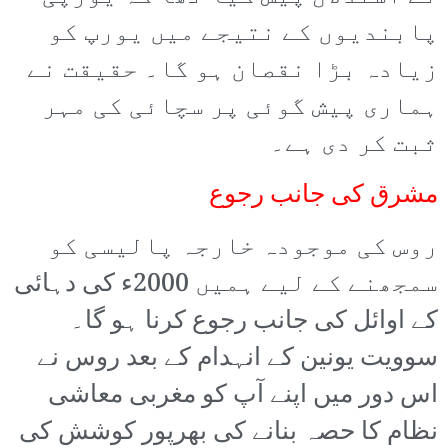
پابندیوں کے نتیجے میں یورپ کو
زیادہ بڑا نقصان ہو گا۔ حقیقت نے
ہماری پیش گوئی پر سچائی کی مہر
ثبت کر دی ہے۔
مشرق کی جانب رجوع
روس کی موجودہ خارجہ پالیسی کو
سمجھنے کے لیے ہمیں 2000ء کی دہائی
کے اوائل کی جانب رجوع کرنا ہو گا۔
سوویت یونین کے انہدام کے بعد روس نے
اس دور میں اپنے آپ کو مغربی معاشی
نظام کا حصہ بنانے کی بھرپور کوشش کی