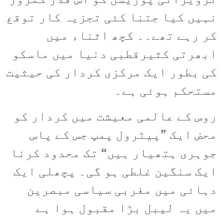
تزویراتی پوزیشن کو اس قدر کمزور
نہیں کیا جتنا کئی تجزیہ کار توقع
کر رہے تھے۔۔ کچھ اثناء میں
ابھرتی کثیرقطبی دنیا میں ماسکو
کی بطور ایک مرکزی کردار کی حیثیت
مستحکم ہوئی ہے۔
روس کے عالمی معیشت میں کردار کو
محض ایک ”پیٹرول پمپ جس کے پاس
جوہری ہتھیار ہیں“ تک محدود کرنا
ایک سنگین غلطی ہو گی۔ پچھلی ایک
دہائی میں مغربی سیاسی مبصرین
میں یہ لیبل بڑا مقبول ہوا ہے