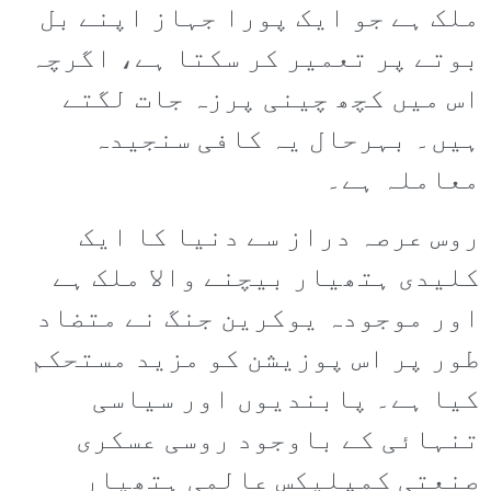
ملک ہے جو ایک پورا جہاز اپنے بل
بوتے پر تعمیر کر سکتا ہے، اگرچہ
اس میں کچھ چینی پرزہ جات لگتے
ہیں۔ بہرحال یہ کافی سنجیدہ
معاملہ ہے۔
روس عرصہ دراز سے دنیا کا ایک
کلیدی ہتھیار بیچنے والا ملک ہے
اور موجودہ یوکرین جنگ نے متضاد
طور پر اس پوزیشن کو مزید مستحکم
کیا ہے۔ پابندیوں اور سیاسی
تنہائی کے باوجود روسی عسکری
صنعتی کمپلیکس عالمی ہتھیار