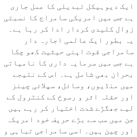
ایک دیوہیکل تبدیلی کا عمل جاری
ہے جس میں امریکی سامراج کا نسبتی
زوال کلیدی کردار ادا کر رہا ہے۔
یہ بطور ایک عالمی اجارہ دار
سامراجی قوت اپنی حیثیت کھو چکا
ہے جس میں سرمایہ داری کا نامیاتی
بحران بھی شامل ہے۔ اس کے نتیجے
میں منڈیوں، وسائل، سپلائی چینز
اور حقلہ اثر و رسوخ کے کنٹرول کے
لیے جھگڑے شدت اختیار کر رہے ہیں
جن میں سب سے بڑے حریف خود امریکہ
اور چین ہیں۔ اسی سامراجی تباہی و