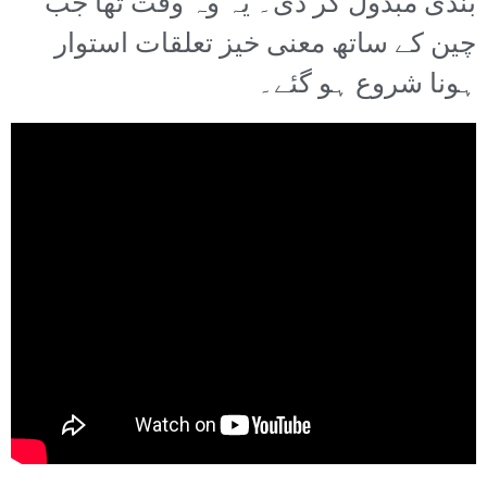
بندی مبذول کر دی۔ یہ وہ وقت تھا جب
چین کے ساتھ معنی خیز تعلقات استوار
ہونا شروع ہو گئے۔