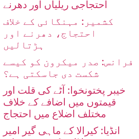
احتجاجی ریلیاں اور دھرنے
کشمیر: مہنگائی کے خلاف
احتجاج، دھرنے اور
ہڑتالیں
فرانس: صدر میکرون کو کیسے
شکست دی جاسکتی ہے؟
خیبر پختونخوا: آٹے کی قلت اور
قیمتوں میں اضافے کے خلاف
مختلف اضلاع میں احتجاج
انڈیا: کیرالا کے ماہی گیر امیر