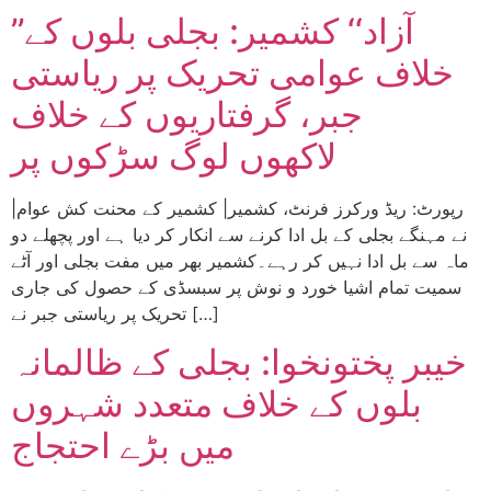
’’آزاد‘‘ کشمیر: بجلی بلوں کے
خلاف عوامی تحریک پر ریاستی
جبر، گرفتاریوں کے خلاف
لاکھوں لوگ سڑکوں پر
|رپورٹ: ریڈ ورکرز فرنٹ، کشمیر| کشمیر کے محنت کش عوام
نے مہنگے بجلی کے بل ادا کرنے سے انکار کر دیا ہے اور پچھلے دو
ماہ سے بل ادا نہیں کر رہے۔کشمیر بھر میں مفت بجلی اور آٹے
سمیت تمام اشیا خورد و نوش پر سبسڈی کے حصول کی جاری
تحریک پر ریاستی جبر نے […]
خیبر پختونخوا: بجلی کے ظالمانہ
بلوں کے خلاف متعدد شہروں
میں بڑے احتجاج