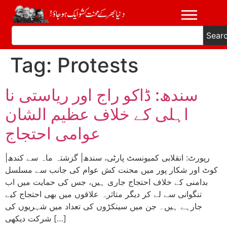
Sear
Tag:
Protests
سندھ: ڈاکو راج اور ریاستی نا
اہلی کے خلاف عظیم الشان
عوامی احتجاج
|رپورٹ: انقلابی کمیونسٹ پارٹی، سندھ| گزشتہ ماہ سے کندھ
کوٹ اور شکار پور میں محنت کش عوام کی جانب سے مسلسل
بدامنی کے خلاف احتجاج جاری ہیں، جس کی حمایت میں اب
تنگوانی سے لے کر دیگر متاثرہ علاقوں میں بھی احتجاج کیے
جارہے ہیں۔ جن میں سینکڑوں کی تعداد میں شہریوں کی
شرکت دیکھی […]