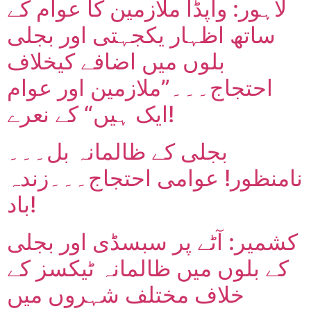
لاہور: واپڈا ملازمین کا عوام کے
ساتھ اظہار یکجہتی اور بجلی
بلوں میں اضافے کیخلاف
احتجاج۔۔۔”ملازمین اور عوام
ایک ہیں“ کے نعرے!
بجلی کے ظالمانہ بل۔۔۔
نامنظور! عوامی احتجاج۔۔۔زندہ
باد!
کشمیر: آٹے پر سبسڈی اور بجلی
کے بلوں میں ظالمانہ ٹیکسز کے
خلاف مختلف شہروں میں