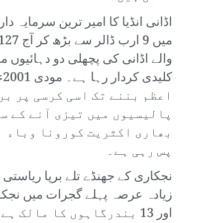
والے اڈانی کی پچھلی دو دہائیوں 
اعظم بننے تک اسی کرسی پر بر
پالیسیوں میں تیزی آنے کے سا
بھاری اکثریت کورونا وباء ا
پس رہی ہے۔
نجکاری کے جھنڈے تلے برپا ریاستی
اور 13 بندرگاہوں کا مال