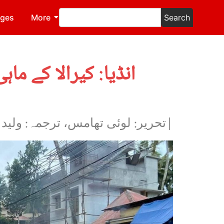
ages
More
Search
انڈیا: کیرالا کے م
|تحریر: لوئی تھامس، ترجمہ: ولید