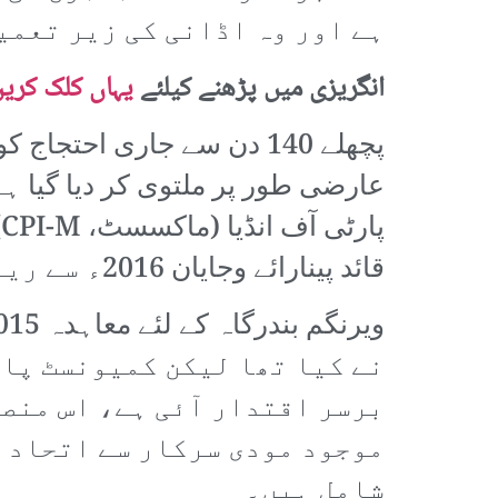
ہے اور وہ اڈانی کی زیر تعمی
انگریزی میں پڑھنے کیلئے
یہاں کلک کری
پچھلے 140 دن سے جاری احت
عارضی طور پر ملتوی کر دیا گیا 
قائد پینارائے وجایان 2016ء سے ریاستی حکومت کو کنٹرول کر رہا ہے۔
نے کیا تھا لیکن کمیونسٹ پا
برسر اقتدار آئی ہے، اس منصو
موجود مودی سرکار سے اتحاد ک
شامل ہیں۔