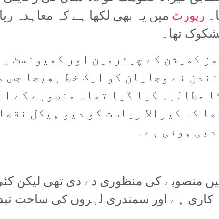
رپورٹ
میں یہ بھی لکھا ہے کہ معاہدہ ریا
 مشکوک تھا۔
ز کمیشن کے چیئرمین اور کمیونسٹ پا
ندن نے وجایان کو ایک خط بھیجا جس م
ا مطالبہ کیا گیا تھا۔ منصوبے کے اب
دبی ہوئی ہے۔
ت برائے ماحولیات نے 2011ء میں منصوبے کی منظوری دے دی ت
اہ کاری ہے اور سمندری لہروں کی ساخت تبد