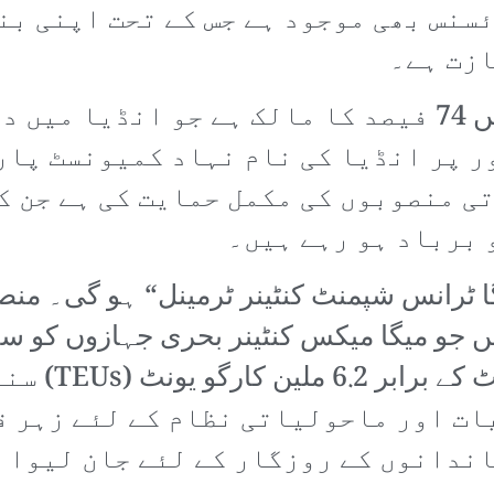
ئسنس بھی موجود ہے جس کے تحت اپنی ب
ازت ہے۔
اڈانی ممبئی انٹرنیشنل ائرپورٹ میں 74 فیصد کا مالک ہے
ر پر انڈیا کی نام نہاد کمیونسٹ پار
ی منصوبوں کی مکمل حمایت کی ہے جن ک
 برباد ہو رہے ہیں۔
یگا ٹرانس شپمنٹ کنٹینر ٹرمینل“ ہو گی۔ منص
یں جو میگا میکس کنٹینر بحری جہازوں کو سن
مکمل ہو جانے ک
ت اور ماحولیاتی نظام کے لئے زہر قا
ندانوں کے روزگار کے لئے جان لیوا 