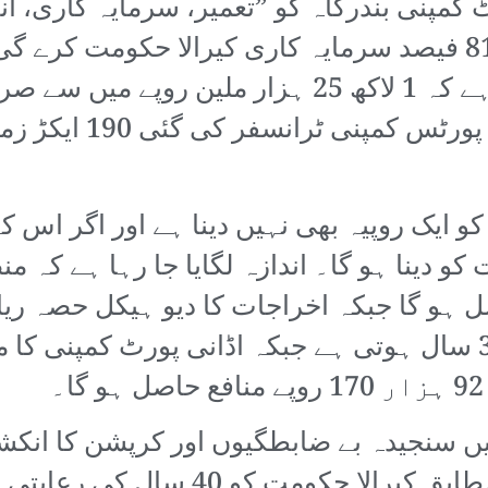
کمپنی بندرگاہ کو ”تعمیر، سرمایہ کاری، ان
پورٹس کی ذمہ داری ہ
ے 15 سال حکومت کو ایک روپیہ بھی نہیں دینا ہے اور اگ
 فیصد حکومت کو دینا ہو گا۔ اندازہ لگایا جا رہا ہے
ن منافع حاصل ہو گا جبکہ اخراجات کا دیو ہیکل ح
میں سنجیدہ بے ضابطگیوں اور کرپشن کا انکشاف