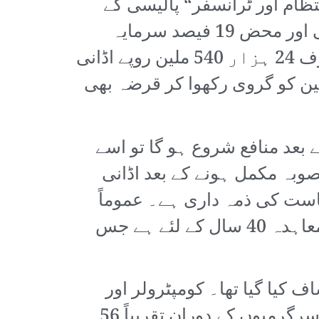
تظام اور ٹرانسفر“ پالیسی کے
تحت تعمیر کرے گی۔ منصوبے کی 81 فیصد سرمایہ کاری کیرالا حکومت کرے گی اور محض 19 فیصد سرمایہ
کاری اڈانی کرے گا جس کا مطلب ہے کہ 1 لاکھ 25 ہزار ملین روپے میں سے صرف 24 ہزار 540 ملین روپے اڈانی
و گا۔ اڈانی پورٹس کمپنی ٹرانسفر کی گئی 190 ایکڑ زمین کو گروی رکھوا کر قرضہ بھی
ر اس کے بعد منافع شروع ہو گا تو اسے
 کہ منصوبہ مکمل ہونے کے بعد اڈانی
صہ ریاست کی ذمہ داری ہے۔ عموماً
اس طرح کے معاہدوں کی معیاد 30 سال ہوتی ہے جبکہ اڈانی پورٹ کمپنی کا معاہدہ 40 سال کے لئے ہے جس
 کیا گیا تھا۔ کومپٹرولر اور
آڈیٹر جنرل (CAG) کی رپورٹ کے مطابق کیرالا حکومت کو 40 سال کی رعایتی سرگرمیوں کے دوران تقریباً 56