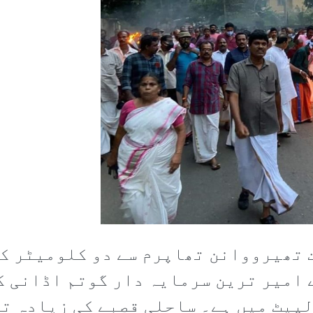
 تھیرووانن تھاپرم سے دو کلومیٹر کی
امیر ترین سرمایہ دار گوتم اڈانی ک
لپیٹ میں ہے۔ ساحلی قصبے کی زیادہ ت