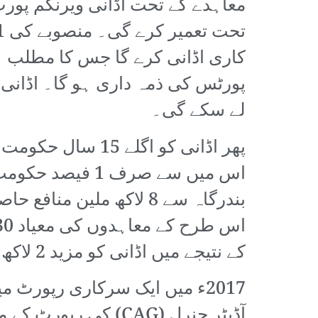
معاہدے کے تحت اڈانی ویرنگم پورٹ 
لے سکے گی۔
پھر اڈانی کو اگل
اس میں سے صرف 1
بندرگاہ سے 8 لاکھ ملی
کے نتیجے میں اڈانی کو مزید 2 لاکھ 92 ہزار 170 روپے منافع حاصل ہو گا۔
2017ء میں ایک سرکاری رپورٹ 