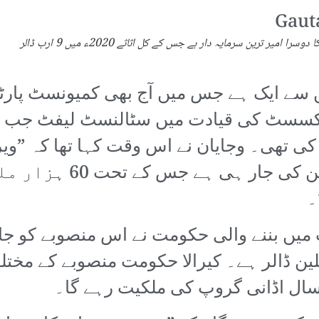
اڈانی انڈیا کا امیر ترین سرمایہ دار ہونے کے ساتھ دنیا کا دوسرا امیر ترین سرمایہ دار ہے جس کے کل اثاثے 2020ء میں 9 ارب ڈالر
یں سے ایک ہے جس میں آج بھی کمیونسٹ پارٹی
رکسسٹ کی قیادت میں سٹالنسٹ لیفٹ جب ح
 تھی۔ وجایان نے اس وقت کہا تھا کہ ”ویرن
ترقی کے پردے میں دیو ہ
۔
ی قیادت میں بننے والی حکومت نے اس منصوبے کو
وبے کا اخراجاتی تخمینہ 900 ملین ڈالر ہے۔ کیرالا حکومت من