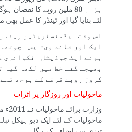
ہزار 80 ملین روپے کا نقصان ہوگا۔
لئے بنایا گیا اور ٹینڈر کا عمل بھی
اس وقت ایڈمنسٹریٹیو ریفارم
ایک اور قائد وی-ایس اچوتھان
ہوئے ایک جوڈیشل انکوائری ک
کروڑ روپے قرضے کے بوجھ تلے 
ماحولیات اور روزگار پر اثرات
وزار
ماحولیات کے لئے ایک دیو ہیکل تب
تیزی سے اضافہ کرے گا۔