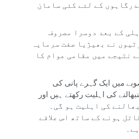
ندرگاہوں کے لئے کئی سامان
 جو انڈیا میں دہلی کے بعد دوسرا مصروف
ٹیوں نے بھیڑیا صفت سرمایہ
ے نتیجے میں مقامی عوام کا
وبے میں ایک گہرے پانی کی
بھالنے کی اہلیت رکھتے ہیں اور
ے بعد یہاں بیس فٹ کے برابر 6.2 ملین کارگو یونٹ (TEUs) سنبھالنے کی اہلیت ہو گی۔
تل ہونے کے ساتھ اس علاقے
ہے۔