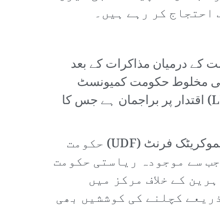
 احتجاج کر رہے ہیں۔
کومت کے درمیان مذاکرات کے بعد
ں کی مخلوط حکومت کمیونسٹ
پارٹی آف انڈیا (ماکسسٹ، CPI-M) کی قیادت میں لیفٹ ڈیموکریٹک فرنٹ (LDF) اقتدار پر براجمان ہے جس کا
ویرنگم بندرگاہ کے لئے معاہدہ 2015ء میں کانگریس قیادت میں سابق یونائٹڈ ڈیموکریٹک فرنٹ (UDF) حکومت
جب سے موجودہ ریاستی حکومت
رین کے خلاف مرکز میں
ذریعے کچلنے کی کوششیں بھی