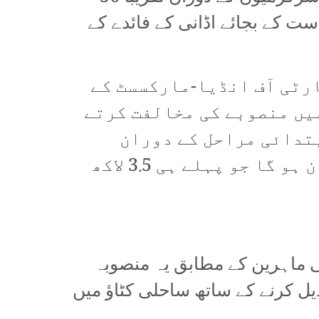
ست کے بجائے اڈانی کے فائدے کے
رٹی آف انڈیا-مارکسسٹ کے
یں منصوبے کی مخالفت کرتے
تدائی مراحل کے دوران
بھیجے گئے خط میں لکھا گیا تھا کہ کیرالا ریاست کو دیو ہیکل نقصان ہو گا جو پہلے ہی 3.5 لاکھ
ھی لیکن کئی ماہرین کے مطابق یہ منصوبہ
یل کرنے کے ساتھ ساحلی کٹاؤ میں