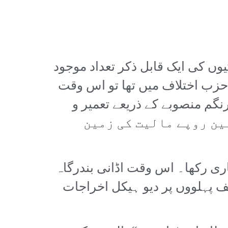
وں کی ایک قابل ذکر تعداد موجود
زب اختلاف میں تھا تو اس وقت
گم منصوبے کے ذریعے تعمیر و
یکل کرپشن کی جار ہی ہے جس کے تحت 60 ہزار ملین روپے مالیت کی زمین
 جاری رکھا۔ اس وقت اڈانی بندرگاہ
صوبے کے مختلف پہلووں پر دیو ہیکل اخراجات