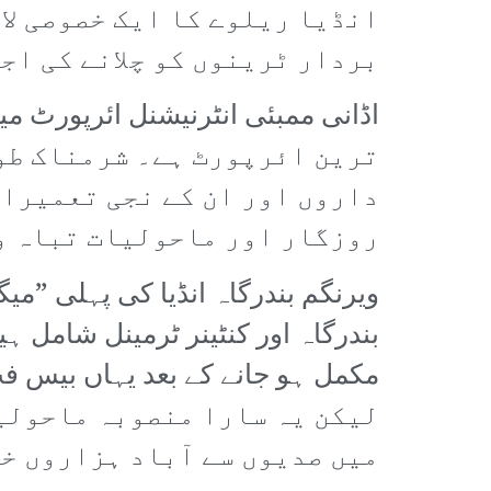
انڈیا ریلوے کا ایک خصوصی لا
بردار ٹرینوں کو چلانے کی اج
ترین ائرپورٹ ہے۔ شرمناک طو
داروں اور ان کے نجی تعمیرات
روزگار اور ماحولیات تباہ و
ویرنگم بندرگاہ انڈیا کی پہلی ”م
بندرگاہ اور کنٹینر ٹرمینل شامل ہ
لیکن یہ سارا منصوبہ ماحولیا
میں صدیوں سے آباد ہزاروں خا