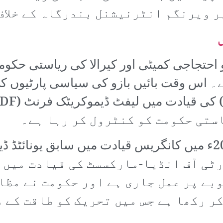
ر ویرنگم انٹرنیشنل بندرگاہ کے خلاف
ں
جاج کو احتجاجی کمیٹی اور کیرالا کی ریاستی ح
ہے۔ اس وقت بائیں بازو کی سیاسی پارٹیو
رٹی آف انڈیا-مارکسسٹ کی قیادت میں 
بے پر عمل جاری ہے اور حکومت نے مظاہ
ر رکھا ہے جس میں تحریک کو طاقت کے 