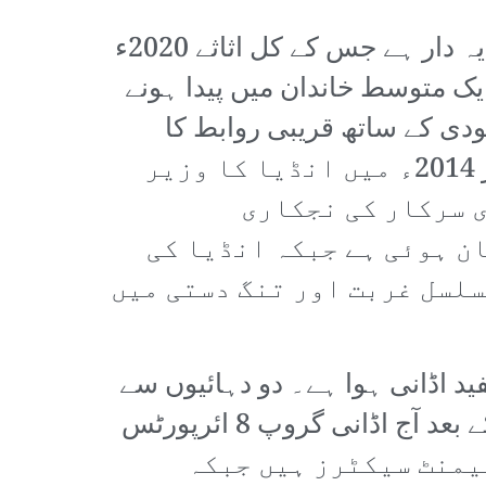
اڈانی انڈیا کا امیر ترین سرمایہ دار ہونے کے ساتھ دنیا کا دوسرا امیر ترین سرمایہ دار ہے جس کے کل اثاثے 2020ء
ات ریاست کے ایک متوسط خاندان میں پیدا ہونے
ودی کے ساتھ قریبی روابط کا
کلیدی کردار رہا ہے۔ مودی 2001ء میں گجرات کا وزیر اعلیٰ منتخب ہوا تھا اور 2014ء میں انڈیا کا وزیر
ی سرکار کی نجکاری
ن ہوئی ہے جبکہ انڈیا کی
لسل غربت اور تنگ دستی میں
د اڈانی ہوا ہے۔ دو دہائیوں سے
زیادہ عرصہ پہلے گجرات میں نجکاری کے نتیجے میں مندرہ بندرگاہ کو خریدنے کے بعد آج اڈانی گروپ 8 ائرپورٹس
 سیمنٹ سیکٹرز ہیں جبکہ