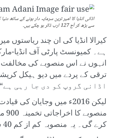
سے بڑھ کر آج 127 ارب ڈالر ہو چکے ہیں۔
کیرالا انڈیا کی ان چند ریاستوں م
ہے۔ کمیونسٹ پارٹی آف انڈیا-ما
انہوں نے اس منصوبے کی مخالفت کی
اڈانی گروپ کو دی جا رہی ہے“
لیکن 2016ء میں وجایان ک
منص
کرے گی۔ یہ منصوبہ کم از کم 40 سال اڈانی گروپ کی ملکیت رہے گا۔