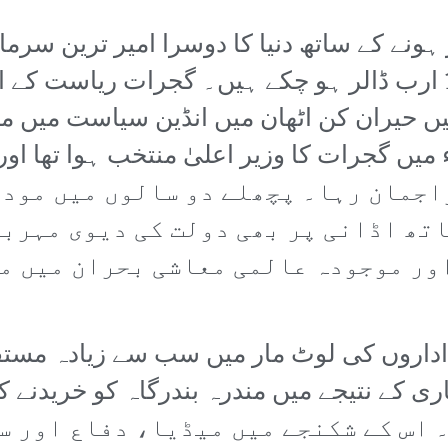
میں 9 ارب ڈالر سے بڑھ کر آج 127 ارب ڈالر ہو چکے ہیں۔ گجر
میں حیران کن اٹھان میں انڈین سیاست میں م
اجمان رہا۔ پچھلے دو سالوں میں مود
تھ اڈانی پر بھی دولت کی دیوی مہربا
ور موجودہ عالمی معاشی بحران میں مس
 اداروں کی لوٹ مار میں سب سے زیادہ مستفی
ک ہے۔ اس کے شکنجے میں میڈیا، دفاع اور