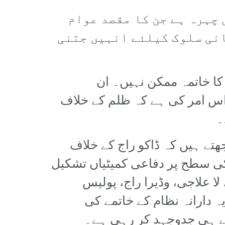
چہرہ ہے جن کا مقصد عوام
انی سلوک کیلئے انہیں جتنی
ا خاتمہ ممکن نہیں۔ ان
اس امر کی ہے کہ ظلم کے خلاف
۔
تے ہیں کہ ڈاکو راج کے خلاف
کی سطح پر دفاعی کمیٹیاں تشکیل
ا علاجی، وڈیرا راج، پولیس
دارانہ نظام کے خاتمے کی
ے ہی جدوجہد کر رہی ہے۔