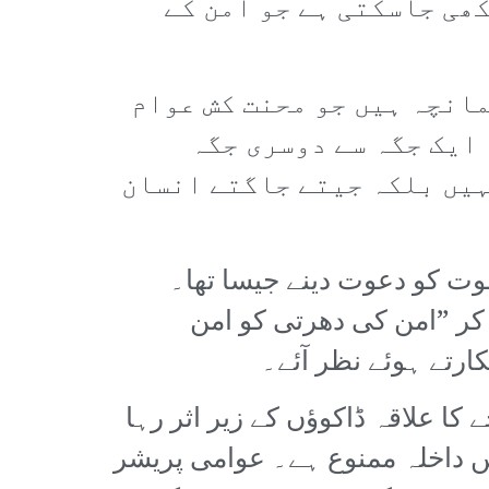
ھی جاسکتی ہے جو امن کے
انچہ ہیں جو محنت کش عوام
 ایک جگہ سے دوسری جگہ
ہیں بلکہ جیتے جاگتے انسان
وت کو دعوت دینے جیسا تھا۔
کر ”امن کی دھرتی کو امن
کارتے ہوئے نظر آئے۔
ا علاقہ ڈاکوؤں کے زیر اثر رہا
یں داخلہ ممنوع ہے۔ عوامی پریشر