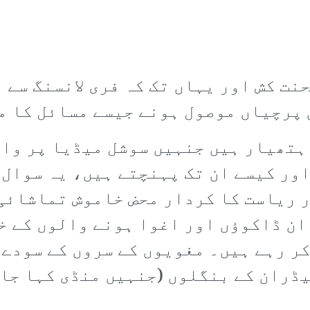
نت کش اور یہاں تک کہ فری لانسنگ سے 
 پرچیاں موصول ہونے جیسے مسائل کا م
 ہتھیار ہیں جنہیں سوشل میڈیا پر وا
ور کیسے ان تک پہنچتے ہیں، یہ سوال 
 ریاست کا کردار محض خاموش تماشائی 
ان ڈاکوؤں اور اغوا ہونے والوں کے خ
ر رہے ہیں۔ مغویوں کے سروں کے سودے 
ڈران کے بنگلوں (جنہیں منڈی کہا جائ