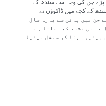
نے پڑے جن کی وجہ سے سندھ کے
ندھ کے کچے میں ڈاکوؤں نے
ندی بنایا ہے جن میں پانچ سے بارہ سال
انسانی تشدد کیا جاتا ہے
ی ویڈیوز بنا کر سوشل میڈیا