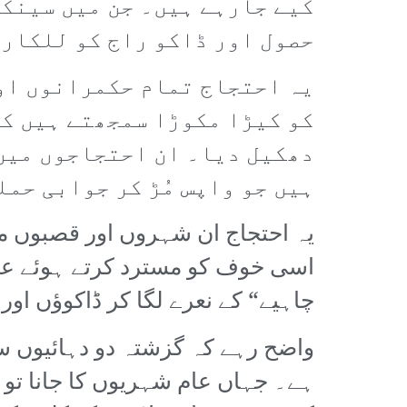
کیے جارہے ہیں۔ جن میں سینکڑ
حصول اور ڈاکو راج کو للکارت
یہ احتجاج تمام حکمرانوں اور
کو کیڑا مکوڑا سمجھتے ہیں کہ
دھکیل دیا۔ ان احتجاجوں میں 
ہیں جو واپس مُڑ کر جوابی حمل
یہ احتجاج ان شہروں اور قصبوں می
اسی خوف کو مسترد کرتے ہوئے عوام
چاہیے“ کے نعرے لگا کر ڈاکوؤں اور
واضح رہے کہ گزشتہ دو دہائیوں سے
ہے۔ جہاں عام شہریوں کا جانا تو 