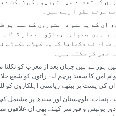
وں کی تعداد میں شہریوں کی شرکت دیک
ے ہوئے نظر آ رہے ہیں۔
 ان کے پالتو دانشوروں کے منہ پر طم
 جنہیں جب چاہا جھاڑو سے مار ڈالا یا
عوام نے دکھایا کہ وہ کیڑے مکوڑے ن
ہ بھی کر سکتے ہیں۔
ں ہورہے ہیں جہاں بعد از مغرب کو نکلنا م
 امن کا سفید پرچم لیے راتوں کو شمع جلا 
 ان کی پشت پر بیٹھے ریاستی اہلکاروں کو لل
 پنجاب، بلوچستان اور سندھ پر مشتمل کچے ک
دور پولیس و فورسز کیلئے بھی ان علاقوں م