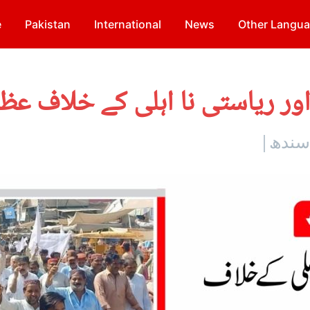
e
Pakistan
International
News
Other Langu
اور ریاستی نا اہلی کے خلاف عظ
 سندھ|