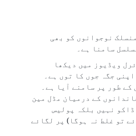
منسلک نوجوانوں کو بھی
سلسل سامنا ہے۔
ئرل ویڈیوز میں دیکھا
اپنی جگہ جوں کا توں ہے۔
کے طور پر سامنے آیا ہے۔
اندانوں کے درمیان مڈل مین
ڈاکو نہیں بلکہ پولیس
ے تو غلط نہ ہوگا) پر لگائے