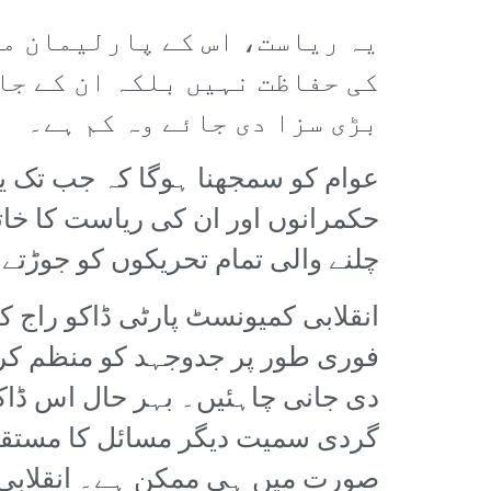
یہ ریاست، اس کے پارلیمان می
کی حفاظت نہیں بلکہ ان کے جا
بڑی سزا دی جائے وہ کم ہے۔
عوام کو سمجھنا ہوگا کہ جب تک ی
حکمرانوں اور ان کی ریاست کا خا
چلنے والی تمام تحریکوں کو جوڑتے 
انقلابی کمیونسٹ پارٹی ڈاکو راج
فوری طور پر جدوجہد کو منظم کرن
دی جانی چاہئیں۔ بہر حال اس ڈاکو
گردی سمیت دیگر مسائل کا مستقل
صورت میں ہی ممکن ہے۔ انقلابی 