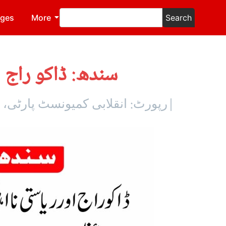
ages
More
Search
سندھ: ڈاکو راج 
|رپورٹ: انقلابی کمیونسٹ پارٹی،