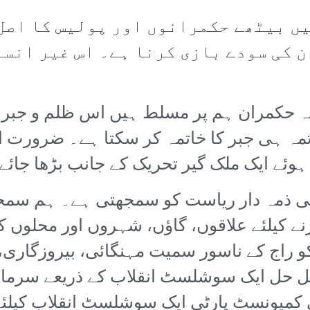
ں بیٹھے حکمرانوں اور پولیس کا اصل 
ن کی سودے بازی کرنا ہے۔ اس غیر انس
ہ حکمران ہم پر مسلط ہیں اس ظلم و جبر ک
تمہ ہی جبر کا خاتمہ کر سکتا ہے۔ ضرورت 
ہوئے ایک ملک گیر تحریک کے جانب بڑھا جائے
 کی ذمہ دار ریاست کو سمجھتی ہے۔ ہم سمجھ
ے کیلئے علاقوں، گاؤں، شہروں اور محلوں 
 راج کے ناسور سمیت مہنگائی، بیروزگاری، ل
 حل ایک سوشلسٹ انقلاب کے ذریعے سرمایہ 
کمیونسٹ پارٹی ایک سوشلسٹ انقلاب کیلئ