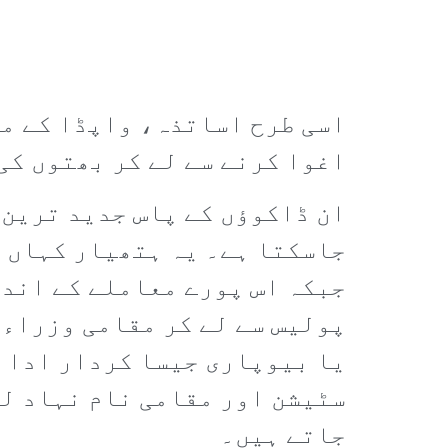
اسی طرح اساتذہ، واپڈا کے مح
اغوا کرنے سے لے کر بھتوں کی
ان ڈاکوؤں کے پاس جدید ترین
جاسکتا ہے۔ یہ ہتھیار کہاں ا
جبکہ اس پورے معاملے کے اندر
پولیس سے لے کر مقامی وزراء 
یا بیوپاری جیسا کردار ادا ک
سٹیشن اور مقامی نام نہاد لی
جاتے ہیں۔