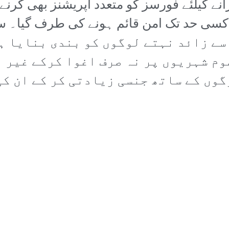
انے کیلئے فورسز کو متعدد آپریشنز بھی کر
 کسی حد تک امن قائم ہونے کی طرف گیا۔ س
رف گزشتہ تین سالوں میں 200 سے زائد نہتے لوگوں کو ب
وم شہریوں پر نہ صرف اغوا کرکے غیر 
گوں کے ساتھ جنسی زیادتی کر کے ان ک