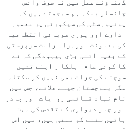
گھناؤنے عمل میں نہ صرف وائس
چانسلر بلکہ ہم سمجھتے ہیں کہ
یونیورسٹی کی سیکورٹی پر معمور
ادارے اور پوری صوبائی انتظامیہ
کی معاونت اوربراہ راست سرپرستی
کے بغیر اتنی بڑی بیہودگی کر نے
کا کوئی عام اہلکا ر اپنے تئیں
سوچنے کی جرات بھی نہیں کر سکتا۔
مگر بلوچستان جیسے علاقے، جس میں
نام نہاد قبائلی روایات اور چادر
اور چار دیواری کے تقدس کی بہت
باتیں سننے کو ملتی ہیں، میں اس