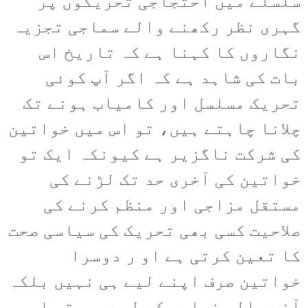
سلسلے میں احتجاجی تحریکوں پر
گہری نظر رکھنے والے سماجی تجزیہ
نگاروں کا کہنا ہے کہ تاریخ اس
بات کی شاہد ہے کہ اگر آپ کوئی
تحریک مسلسل اور کامیاب ہونے تک
چلانا چاہتے ہیں، تو اس میں خواتین
کی شرکت ناگزیر ہے کیونکہ ایک تو
خواتین کی آخری حد تک لڑنے کی
مستقل مزاجی اور منظم کرنے کی
صلاحیت کسی بھی تحریک کی سیاسی صحت
کا تعین کرتی ہے او ر دوسرا
خواتین صرف اپنے لیے ہی نہیں بلکہ