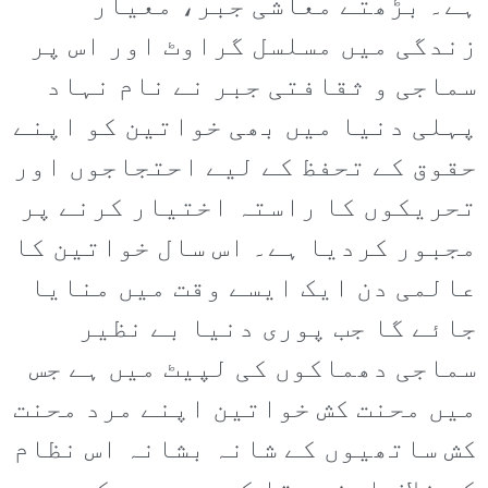
ہے۔ بڑھتے معاشی جبر، معیار
زندگی میں مسلسل گراوٹ اور اس پر
سماجی و ثقافتی جبر نے نام نہاد
پہلی دنیا میں بھی خواتین کو اپنے
حقوق کے تحفظ کے لیے احتجاجوں اور
تحریکوں کا راستہ اختیار کرنے پر
مجبور کردیا ہے۔ اس سال خواتین کا
عالمی دن ایک ایسے وقت میں منایا
جائے گا جب پوری دنیا بے نظیر
سماجی دھماکوں کی لپیٹ میں ہے جس
میں محنت کش خواتین اپنے مرد محنت
کش ساتھیوں کے شانہ بشانہ اس نظام