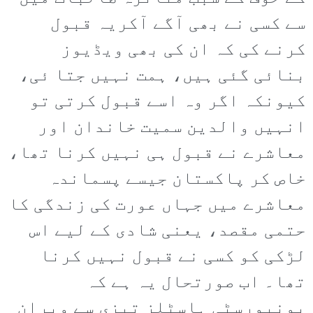
سے کسی نے بھی آگے آکریہ قبول
کرنے کی کہ ان کی بھی ویڈیوز
بنائی گئی ہیں، ہمت نہیں جتا ئی،
کیونکہ اگر وہ اسے قبول کرتی تو
انہیں والدین سمیت خاندان اور
معاشرے نے قبول ہی نہیں کرنا تھا،
خاص کر پاکستان جیسے پسماندہ
معاشرے میں جہاں عورت کی زندگی کا
حتمی مقصد، یعنی شادی کے لیے اس
لڑکی کو کسی نے قبول نہیں کرنا
تھا۔ اب صورتحال یہ ہے کہ
یونیورسٹی ہاسٹلز تیزی سے ویران