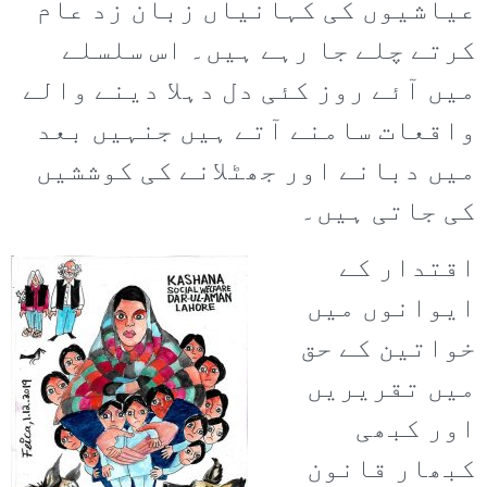
عیاشیوں کی کہانیاں زبان زد عام
کرتے چلے جا رہے ہیں۔ اس سلسلے
میں آئے روز کئی دل دہلا دینے والے
واقعات سامنے آتے ہیں جنہیں بعد
میں دبانے اور جھٹلانے کی کوششیں
کی جاتی ہیں۔
اقتدار کے
ایوانوں میں
خواتین کے حق
میں تقریریں
اور کبھی
کبھار قانون