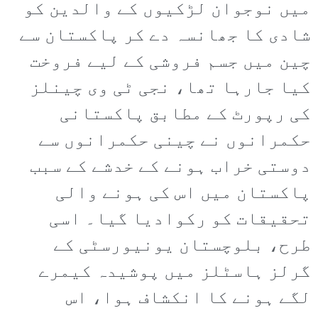
میں نوجوان لڑکیوں کے والدین کو
شادی کا جھانسہ دے کر پاکستان سے
چین میں جسم فروشی کے لیے فروخت
کیا جارہا تھا، نجی ٹی وی چینلز
کی رپورٹ کے مطابق پاکستانی
حکمرانوں نے چینی حکمرانوں سے
دوستی خراب ہونے کے خدشے کے سبب
پاکستان میں اس کی ہونے والی
تحقیقات کو رکوادیا گیا۔ اسی
طرح، بلوچستان یونیورسٹی کے
گرلز ہاسٹلز میں پوشیدہ کیمرے
لگے ہونے کا انکشاف ہوا، اس