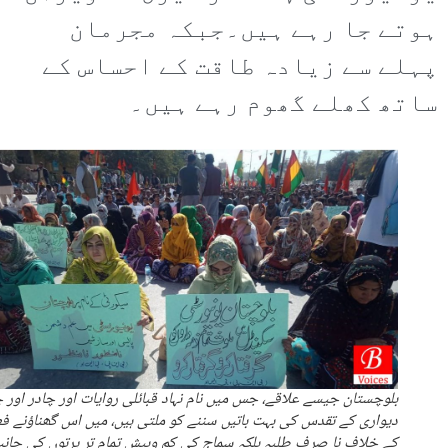
ہوتے جا رہے ہیں۔جبکہ مجرمان
پہلے سے زیادہ طاقت کے احساس کے
ساتھ کھلے گھوم رہے ہیں۔
بلوچستان جیسے علاقے، جس میں نام نہاد قبائلی روایات اور چادر اور چ
دیواری کے تقدس کی بہت باتیں سننے کو ملتی ہیں، میں اس گھناؤنے ف
کے خلاف نا صرف طلبہ بلکہ سماج کی کم وبیش تمام تر پرتوں کی جان