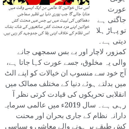
عورت
اس سال خواتین کا عالمی دن ایک ایسے وقت میں
منایا جائے گا جب پوری دنیا بے نظیر سماجی
جاگتی ہے
دھماکوں کی لپیٹ میں ہے جس میں محنت کش
خواتین اپنے مرد محنت کش ساتھیوں کے شانہ بشانہ
تو پہاڑ ہلا
اس نظام کے خلاف اپنی بقا کی جدوجہد کر رہی ہیں۔
دیتی ہے۔
کمزور، لاچار اور بے بس سمجھی جانے
والی یہ مخلوق، جسے عورت کہا جاتا ہے،
آج خود سے منسوب ان خیالات کو اپنے الٹ
میں بدلتے ہوئے دنیا کے مختلف ممالک میں
انقلابی تحریکوں کی قیادت کرتی نظر آ
رہی ہے۔ سال 2019ء میں عالمی سرمایہ
دارانہ نظام کے جاری بحران اور محنت
کش طبقے پر ہونے والے معاشی و سیاسی