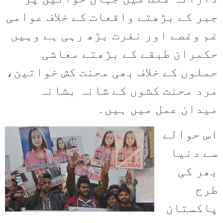
جبر کے بڑھتے واقعات کے خلاف عوامی
غم وغصے اور نفرت بڑھ رہی ہے وہیں
حکمران طبقے کے بڑھتے معاشی
حملوں کے خلاف بھی محنت کش خواتین،
مرد محنت کشوں کے شانہ بشانہ
میدان عمل میں ہیں۔
اس حوالے
سے دنیا
بھر کی
طرح
پاکستان