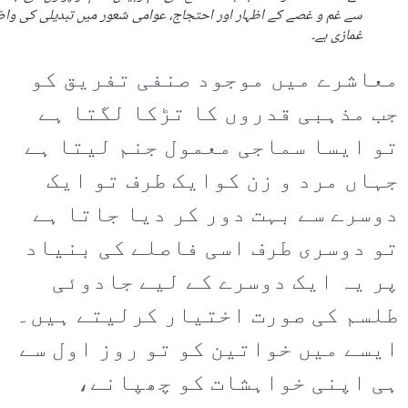
سے غم و غصے کے اظہار اور احتجاج، عوامی شعور میں تبدیلی کی وا
غمازی ہے۔
معاشرے میں موجود صنفی تفریق کو
جب مذہبی قدروں کا تڑکا لگتا ہے
تو ایسا سماجی معمول جنم لیتا ہے
جہاں مرد و زن کوایک طرف تو ایک
دوسرے سے بہت دور کر دیا جاتا ہے
تو دوسری طرف اسی فاصلے کی بنیاد
پر یہ ایک دوسرے کے لیے جادوئی
طلسم کی صورت اختیار کرلیتے ہیں۔
ایسے میں خواتین کو تو روز اول سے
ہی اپنی خواہشات کو چھپانے،