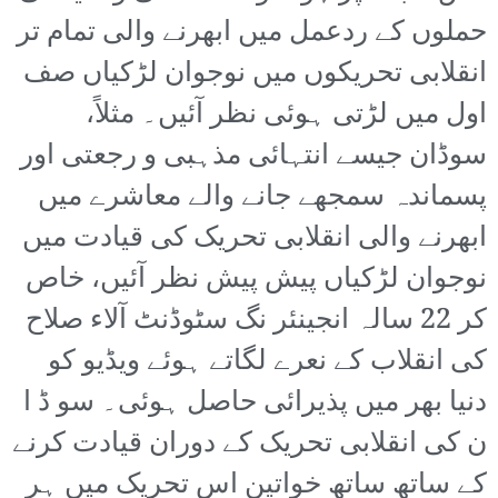
حملوں کے ردعمل میں ابھرنے والی تمام تر
انقلابی تحریکوں میں نوجوان لڑکیاں صف
اول میں لڑتی ہوئی نظر آئیں۔ مثلاً،
سوڈان جیسے انتہائی مذہبی و رجعتی اور
پسماندہ سمجھے جانے والے معاشرے میں
ابھرنے والی انقلابی تحریک کی قیادت میں
نوجوان لڑکیاں پیش پیش نظر آئیں، خاص
کر 22 سالہ انجینئر نگ سٹوڈنٹ آلاء صلاح
کی انقلاب کے نعرے لگاتے ہوئے ویڈیو کو
دنیا بھر میں پذیرائی حاصل ہوئی۔ سو ڈ ا
ن کی انقلابی تحریک کے دوران قیادت کرنے
کے ساتھ ساتھ خواتین اس تحریک میں ہر