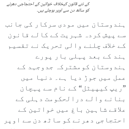
کے نئے قانون کیخلاف خواتین کے احتجاجی دھرنے
کو ساٹھ دن سے اوپر ہوچلے ہیں۔
ہندوستان میں مودی سرکار کی جانب
سے پیش کردہ شہریت کے کالے قانون
کے خلاف چلنے والی تحریک نے تقسیم
ہند کے بعد پہلی بار پورے
ہندوستان کومشترکہ جدوجہد کے
عمل میں جوڑ دیا ہے۔ دنیا میں
”ریپ کیپیٹل“ کے نام سے پہچان
بنانے والے درالحکومت دہلی کے
علاقے شاہین باغ میں خواتین کے
احتجاجی دھرنے کو ساٹھ دن سے اوپر