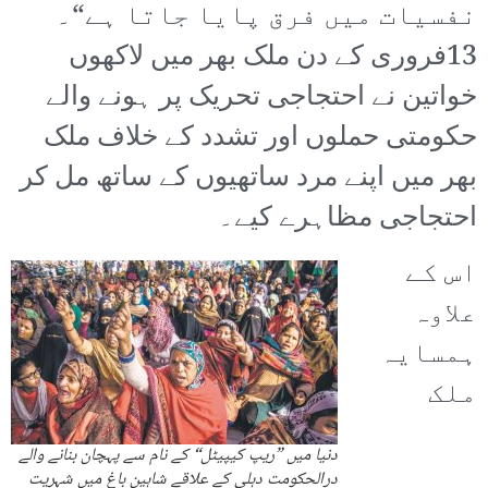
نفسیات میں فرق پایا جاتا ہے“۔
13فروری کے دن ملک بھر میں لاکھوں
خواتین نے احتجاجی تحریک پر ہونے والے
حکومتی حملوں اور تشدد کے خلاف ملک
بھر میں اپنے مرد ساتھیوں کے ساتھ مل کر
احتجاجی مظاہرے کیے۔
اس کے
علاوہ
ہمسایہ
ملک
دنیا میں ”ریپ کیپیٹل“ کے نام سے پہچان بنانے والے
درالحکومت دہلی کے علاقے شاہین باغ میں شہریت