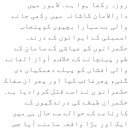
روزہ رکھا ہوا ہے۔ لاہور میں
دارالامان کاشانہ میں رکھی جانے
والی بے سہارا بچیوں کوپنجاب
اسمبلی کے ایوانوں کے درندہ
حکمرانوں کو عیاشی کے سامان کے
طور پہنچانے کے خلاف، آواز اٹھانے
والی افشاں کو پہلے دھمکیاں دی
گئی، پھرغائب کیا اور پھر ان سفاک
حکمرانو ں نے اسے قتل کروادیا ہے۔
حکمران طبقے کی درندگیوں کے
کارنامے کے حوالے سے حال ہی میں
ایک اور بڑا واقعہ سامنے آیا جس