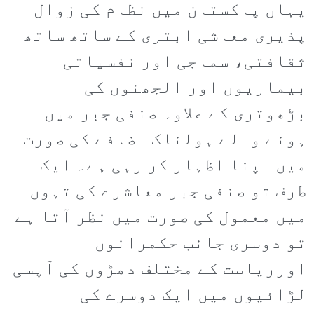
یہاں پاکستان میں نظام کی زوال
پذیری معاشی ابتری کے ساتھ ساتھ
ثقافتی، سماجی اور نفسیاتی
بیماریوں اور الجھنوں کی
بڑھوتری کے علاوہ صنفی جبر میں
ہونے والے ہولناک اضافے کی صورت
میں اپنا اظہار کر رہی ہے۔ ایک
طرف تو صنفی جبر معاشرے کی تہوں
میں معمول کی صورت میں نظر آتا ہے
تو دوسری جانب حکمرانوں
اورریاست کے مختلف دھڑوں کی آپسی
لڑائیوں میں ایک دوسرے کی