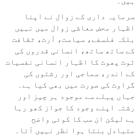
ہیں۔
سرمایہ داری کے زوال نے اپنا
اظہار محض معاشی زوال میں نہیں
بلکہ فلسفے، سیاست، آرٹ، ثقافت
کے ساتھ ساتھ، انسانی قدروں کی
ٹوٹ پھوٹ کا اظہار انسانی نفسیات
کے اندر، سماجی اور رشتوں کی
گراوٹ کی صورت میں بھی کیا ہے۔
جہاں پہلے سے موجود ہر چیز اور
رشتہ اپنے وجود کا جواز کھو رہا
ہے لیکن ان سب کا کوئی واضح
متبادل بنتا ہوا نظر نہیں آتا۔