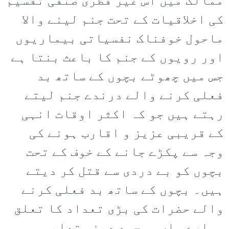
ممالک میں اس غیر فطری صنفی تقسیم
کی اخلاقیات کے تحت جنم لینے والا
ماحول خوفناک نفسیاتی بیماریوں
اور رویوں کے جنم کا باعث بنتا ہے
جس میں چھوٹے بچوں کے ساتھ بد
فعلی کرنے والے درندے جنم لیتے
رہتے ہیں جو کہ اکثر اوقات انہی
کے قریبی عزیز و اقارب ہونے کی
وجہ سے پکڑے جانے کے خوف کے تحت
بچوں کو بے دردی سے قتل کر دیتے
ہیں۔ بچوں کے ساتھ بد فعلی کرنے
والے حضرات کی بڑی تعداد کا تعلق
ہمارے ہاں موجود دینی تعلیم و