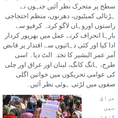
سطح پر متحرک نظر آئیں جنہوں نے
ہڑتالی کمیٹیوں، دھرنوں، منظم احتجاجی
راستوں اوروہاں لاگو کردہ کرفیو سے
بارہا انحراف کرنے عمل میں بھرپور کردار
ادا کیا اور کئی دہائیوں سے اقتدار پر قابض
آمر عمر البشیر کا تختہ الٹ دیا۔ اسی
طرح، ہانگ کانگ، لبنان اور عراق اور چلی
کی عوامی تحریکوں میں خواتین اگلی
صفوں میں لڑتی ہوئی نظر آئیں۔
عراق
میں
گزشتہ