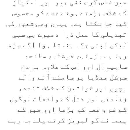
میں خاص کر صنفی جبر اور امتیاز
کے خلاف بڑھتے ہوئے غصے کو محسوس
کیا جا سکتا ہے۔ یہاں بھی شعور کی
تبدیلی کا عمل ذرا دھیرے ہی سہی
لیکن اپنی جگہ بناتا ہوا آگے بڑھ
رہا ہے۔ زینب، فرشتہ، سانحۂ
ساہیوال اور اس کے علاوہ ہر دن
سوشل میڈیا پر سامنے آنے والے
بچوں اور خواتین کے خلاف تشدد،
زیادتی اور قتل کے واقعات لوگوں
کے غم و غصہ کو بڑھا اور صبر کے
پیمانے کو لبریز کرتے چلے جا رہے