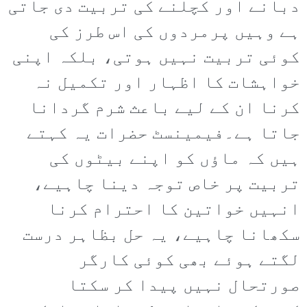
دبانے اور کچلنے کی تربیت دی جاتی
ہے وہیں پرمردوں کی اس طرز کی
کوئی تربیت نہیں ہوتی، بلکہ اپنی
خواہشات کا اظہار اور تکمیل نہ
کرنا ان کے لیے باعث شرم گردانا
جاتا ہے۔فیمینسٹ حضرات یہ کہتے
ہیں کہ ماؤں کو اپنے بیٹوں کی
تربیت پر خاص توجہ دینا چاہیے،
انہیں خواتین کا احترام کرنا
سکھانا چاہیے، یہ حل بظاہر درست
لگتے ہوئے بھی کوئی کارگر
صورتحال نہیں پیدا کر سکتا