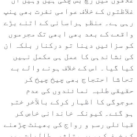
علاقوں میں رچ بس چکی ہیں وہیں ان
غلاظتوں کے خلاف عوامی نفرت بھی پنپ
رہی ہے۔ منظم ہراسانی کے اتنے بڑے
واقعے کے بعد بھی ابھی تک مجرموں
کو سزائیں دینا تو درکنار بلکہ ان
کی نشاندہی کا عمل ہی مکمل نہیں
کیا گیا۔ اس کے خلاف ہونے والے بے
تحاشا احتجاج بھی چیخ چیخ کر
حقیقی طلبہ نمائندوں کی عدم
موجوگی کا اظہار کرکے بالآخر ختم
ہو گئے۔ کیونکہ خاندانی خاص کر
قبائلی رسم و رواج کی بھینٹ چڑھنے
کے خوف کے سبب متاثرہ طالبات میں