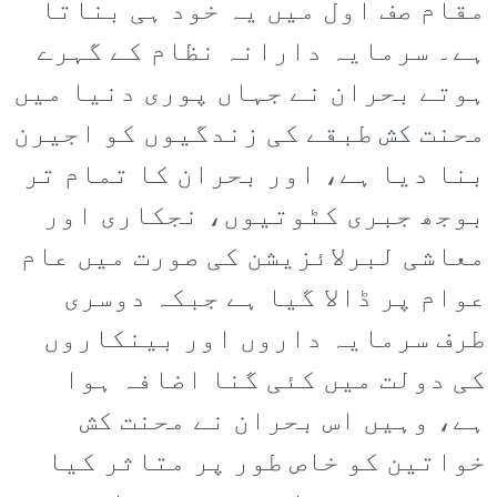
مقام صف اول میں یہ خود ہی بناتا
ہے۔ سرمایہ دارانہ نظام کے گہرے
ہوتے بحران نے جہاں پوری دنیا میں
محنت کش طبقے کی زندگیوں کو اجیرن
بنا دیا ہے، اور بحران کا تمام تر
بوجھ جبری کٹوتیوں، نجکاری اور
معاشی لبرلائزیشن کی صورت میں عام
عوام پر ڈالا گیا ہے جبکہ دوسری
طرف سرمایہ داروں اور بینکاروں
کی دولت میں کئی گنا اضافہ ہوا
ہے، وہیں اس بحران نے محنت کش
خواتین کو خاص طور پر متاثر کیا