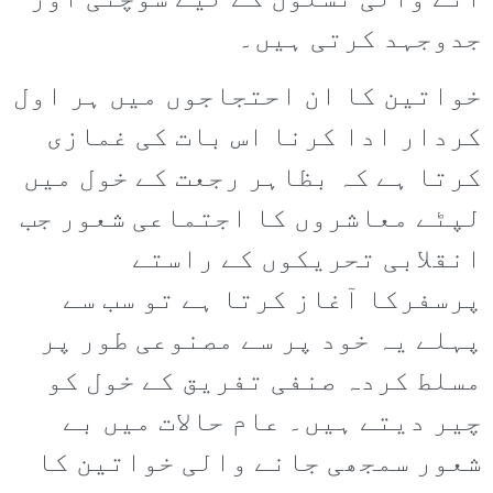
آنے والی نسلوں کے لیے سوچتی اور
جدوجہد کرتی ہیں۔
خواتین کا ان احتجاجوں میں ہر اول
کردار ادا کرنا اس بات کی غمازی
کرتا ہے کہ بظاہر رجعت کے خول میں
لپٹے معاشروں کا اجتماعی شعور جب
انقلابی تحریکوں کے راستے
پرسفرکا آغاز کرتا ہے تو سب سے
پہلے یہ خود پر سے مصنوعی طور پر
مسلط کردہ صنفی تفریق کے خول کو
چیر دیتے ہیں۔ عام حالات میں بے
شعور سمجھی جانے والی خواتین کا