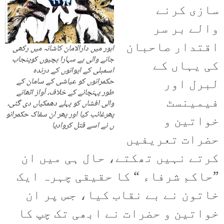
سازی کرنے
والے بر سر
اقتدار صاحبان
اہور میں دارالامان کاشانہ میں رکھی
جانے والی بے سہارا بچیوں کوپنجاب
کی یہاں کے
اسمبلی کے ایوانوں کے درندہ
لبرل اور
حکمرانوں کو عیاشی کے سامان کے
طور پہنچانے کے خلاف، آواز اٹھانے
فیمینسٹ
والی افشاں کو پہلے دھمکیاں دی گئی،
پھرغائب کیا اور پھر ان سفاک حکمرانو
خواتین و
ں نے اسے قتل کروادیا
حضرات تعریفیں
کرتے نہیں تھکتے، حال ہی میں ان
”حاکم شرفاء “ کا حقیقی چہرہ ایک
خاتون نے بے نقاب کیا، جس پر ان
خواتین و حضرات نے ابھی تک چپ کا