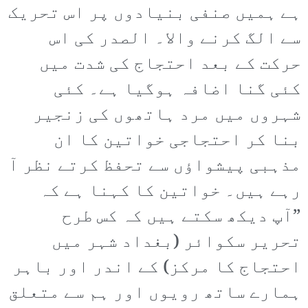
ہے ہمیں صنفی بنیادوں پر اس تحریک
سے الگ کرنے والا۔ الصدر کی اس
حرکت کے بعد احتجاج کی شدت میں
کئی گنا اضافہ ہوگیا ہے۔ کئی
شہروں میں مرد ہاتھوں کی زنجیر
بنا کر احتجاجی خواتین کا ان
مذہبی پیشواؤں سے تحفظ کرتے نظر آ
رہے ہیں۔ خواتین کا کہنا ہے کہ
”آپ دیکھ سکتے ہیں کہ کس طرح
تحریر سکوائر (بغداد شہر میں
احتجاج کا مرکز) کے اندر اور باہر
ہمارے ساتھ رویوں اور ہم سے متعلق