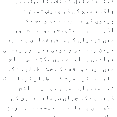
گھناؤنے فعل کے خلاف نا صرف طلبہ
بلکہ سماج کی کم وبیش تمام تر
پرتوں کی جانب سے غم و غصے کے
اظہار اور احتجاج، عوامی شعور
میں تبدیلی کی واضح غمازی ہے۔ بد
ترین ریاستی و قومی جبر اور رجعتی
قبائلی روایات میں جکڑے اس سماج
میں ایسے واقعے کے خلاف طالبات کا
سامنے آکر نفرت کا اظہار کرنا ایک
غیر معمولی امر ہے جو یہ واضح
کرتا ہے کہ جہاں سرمایہ داری کی
غلاظتیں پسماندہ سے پسماندہ ترین