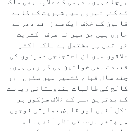
ہوچلے ہیں۔ دہلی کے علاوہ بھی ملک
کے کئی شہروں میں شہریت کے کالے
قانون کے خلاف ایک سے زائد دھرنے
جاری ہیں جن میں نہ صرف اکثریت
خواتین پر مشتمل ہے بلکہ اکثر
علاقوں میں ان احتجاجی دھرنوں کی
قیادت بھی خواتین ہی کر رہی ہیں۔
چند سال قبل، کشمیر میں سکول اور
کالج کی طالبات ہندوستانی ریاست
کے بدترین جبر کے خلاف سڑکوں پر
نکل آئیں اور قابض بھارتی فوجوں
پر پتھر برساتی نظر آئیں۔ اس