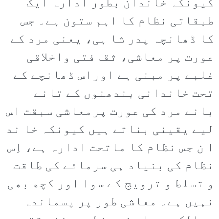
کیونکہ خاندان بطور ادارہ ایک
طبقاتی نظام کا اہم ستون ہے۔ جس
کا ڈھانچہ پدر شا ہی، یعنی مرد کے
عورت پر معاشی، ثقافتی واخلاقی
غلبے پر مبنی ہے اوراس ڈھانچے کے
تحت خاندانی بندھنوں کے تانے
بانے مرد کی عورت پرمعاشی سبقت اس
لیے یقینی بناتے ہیں کیونکہ خا ند
ا ن جس نظام کا ماتحت ادارہ ہے، اِس
نظام کی بنیاد ہی سرمائے کی طاقت
و تسلط و ترویج کے سوا اور کچھ بھی
نہیں ہے۔ معاشی طور پر پسماندہ