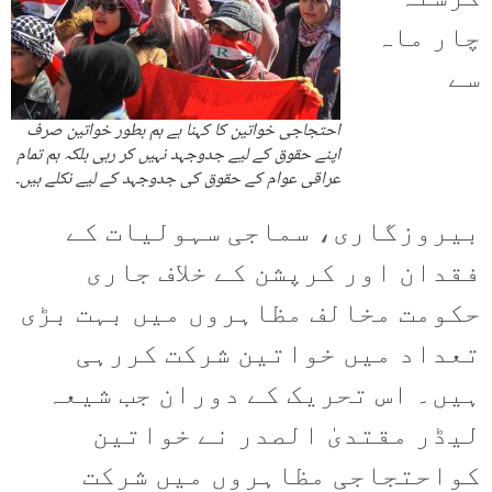
چار ماہ
سے
احتجاجی خواتین کا کہنا ہے ہم بطور خواتین صرف
اپنے حقوق کے لیے جدوجہد نہیں کر رہی بلکہ ہم تمام
عراقی عوام کے حقوق کی جدوجہد کے لیے نکلے ہیں۔
بیروزگاری، سماجی سہولیات کے
فقدان اور کرپشن کے خلاف جاری
حکومت مخالف مظاہروں میں بہت بڑی
تعداد میں خواتین شرکت کررہی
ہیں۔ اس تحریک کے دوران جب شیعہ
لیڈر مقتدیٰ الصدر نے خواتین
کواحتجاجی مظاہروں میں شرکت