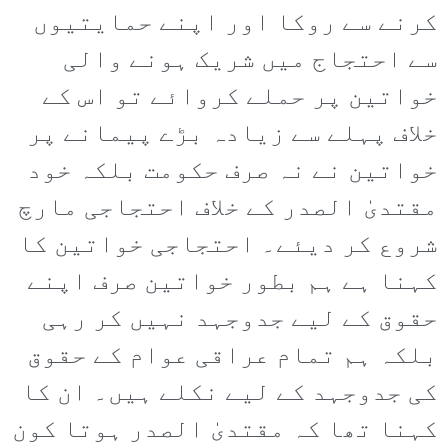
کرنے سے روکا اور اپنے حمایتیوں
سے احتجاج میں شریک ہونے والی
خواتین پر حملے کروائے تو اس کے
خلاف پہلے سے زیادہ بڑے پیمانے پر
خواتین نے نہ صرف حکومت بلکہ خود
مقتدیٰ الصدر کے خلاف احتجاجی مارچ
شروع کر دیئے۔ احتجاجی خواتین کا
کہنا ہے ہم بطور خواتین صرف اپنے
حقوق کے لیے جدوجہد نہیں کر رہی
بلکہ ہم تمام عراقی عوام کے حقوق
کی جدوجہد کے لیے نکلے ہیں۔ ان کا
کہنا تھا کہ مقتدیٰ الصدر ہوتا کون