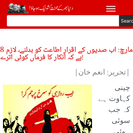
Sear
8 مارچ: اب صدیوں کے اقرارِ اطاعت کو بدلنے، لازم
ہے کہ انکار کا فرماں کوئی اترے!
|تحریر: انعم خان|
چینی
کہاوت ہے
کہ جب
سوئی
ہوئی