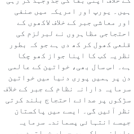
کے خلاف اپنی بقا کی جدوجہد کر رہی
ہیں۔ یورپ اور امریکہ میں صنفی
اور معاشی جبر کے خلاف لاکھوں کے
احتجاجی مظاہروں نے لبرلزم کی
قلعی کھول کر کھ دی ہے جو کہ بطور
نظریہ کب کا اپنا جواز کھو چکا
ہے۔ اس سال بھی، خواتین کے عالمی
دن پر ہمیں پوری دنیا میں خواتین
سرمایہ دارانہ نظام کے جبر کے خلاف
سڑکوں پر صدائے احتجاج بلند کرتی
نظر آئیں گی۔ ایسے میں پاکستان
جیسے انتہائی پسماندہ سرمایہ
دارانہ ملک میں جہاں خواتین پر