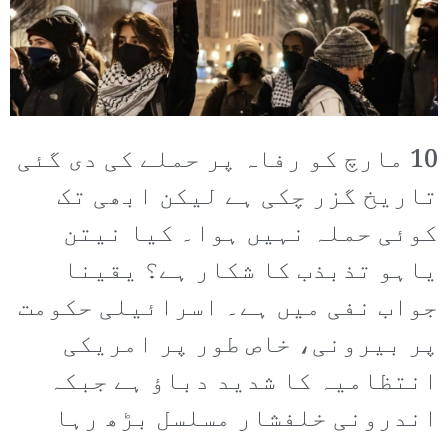
10 مارچ کو رفاہ پر حملے کی دی گئی
تاریخ گزر چکی ہے لیکن ابھی تک
کوئی حملہ نہیں ہوا۔ کیا نیتن
یاہو تذبذب کا شکار ہے؟ یقینا
جواب نفی میں ہے۔ اسرائیلی حکومت
پر بیرونی، خاص طور پر امریکی
انتظامیہ کا شدید دباؤ ہے جبکہ
اندرونی خلفشار مسلسل بڑھ رہا