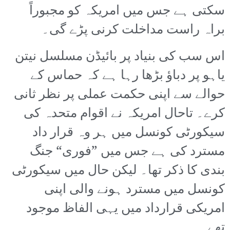
سکتی ہے جس میں امریکہ کو مجبوراً
براہ راست مداخلت کرنی پڑے گی۔
اس سب کی بنیاد پر بائیڈن مسلسل نیتن
یاہو پر دباؤ بڑھا رہا ہے کہ حماس کے
حوالے سے اپنی حکمت عملی پر نظر ثانی
کرے۔ تاحال امریکہ نے اقوام متحدہ کی
سیکورٹی کونسل میں ہر وہ قرار داد
مسترد کی ہے جس میں ”فوری“ جنگ
بندی کا ذکر تھا۔ لیکن حال میں سیکورٹی
کونسل میں مسترد ہونے والی اپنی
امریکی قرارداد میں یہی الفاظ موجود
تھے۔