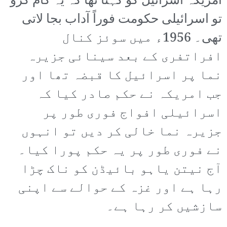
امریکہ اسرائیل کو کہتا تھا کہ یہ کام کرو
تو اسرائیلی حکومت فوراً آداب بجا لاتی
تھی۔ 1956ء میں سوئز کنال
افراتفری کے بعد سینائی جزیرہ
نما پر اسرائیل کا قبضہ تھا اور
جب امریکہ نے حکم صادر کیا کہ
اسرائیلی افواج فوری طور پر
جزیرہ نما خالی کر دیں تو انہوں
نے فوری طور پر یہ حکم پورا کیا۔
آج نیتن یاہو بائیڈن کو ناک چڑا
رہا ہے اور غزہ کے حوالے سے اپنی
سازشیں کر رہا ہے۔