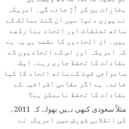
بخارات بن کر اُڑ جائے گی۔ امریکہ
نے پوری دنیا میں ان گنت ممالک کے
ساتھ تعلقات اور اتحاد بنا رکھے
ہیں۔ ان اتحادوں کا مقصد ہی یہ ہے
کہ امریکہ اور اس کے اتحادیوں کے
مفادات کا تحفظ جاری رہے۔ ایک
سامراجی قوت کے ساتھ اتحاد کا کیا
فائدہ ہے اگر مقامی اشرافیہ کے
مفادات کا تحفظ ناممکن ہے؟
مثلاً سعودی کبھی نہیں بھولے کہ 2011ء
کی انقلابی شورش میں امریکہ نے