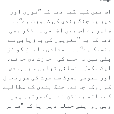
اس میں کہا گیا تھا کہ ”فوری اور
دیر پا جنگ بندی کی ضرورت ہے“۔۔۔
ظاہر ہے اس میں اضافی یہ ذکر بھی
تھا کہ یہ ”مغویوں کی بازیابی سے
منسلک ہے“۔۔۔امدادی سامان کو غزہ
پٹی میں داخلے کی اجازت دی جائے،
ایک مکمل انسانی تباہی و بربادی
اور عمومی بھوک سے موت کی صورتحال
کو روکا جائے۔ جنگ بندی کے مطالبے
کے ساتھ بلنکن نے ایک مرتبہ پھر
وہی روایتی جملہ دہرایا کہ ”ظاہر