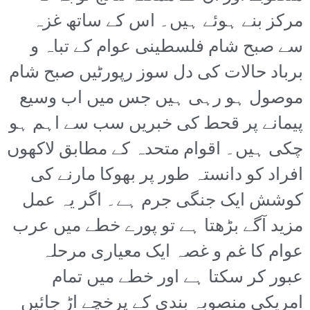
مرکز بنے ہوئے ہیں۔ اس کے ساتھ غزہ
سے صبح شام فلسطینی عوام کے تباہ و
برباد حالات کی دل سوز رپورٹیں صبح شام
موصول ہو رہی ہیں جس میں اب وسیع
پیمانے پر قحط کی خبریں سب سے اہم ہو
چکی ہیں۔ اقوام متحدہ کے مطابق لاکھوں
افراد کو دانستہ طور پر بھوکا مارنے کی
کوشش ایک جنگی جرم ہے۔ اگر یہ عمل
مزید آگے بڑھتا ہے تو پورے خطے میں عرب
عوام کا غم و غصہ ایک معیاری مرحلہ
عبور کر سکتا ہے اور خطے میں تمام
امریکی منصوبہ بندی کے پرخچے اڑ جائیں