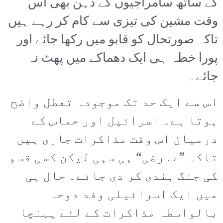
کے ساتھ سامراجیوں کے ذہن بھی اس
وقت مشین کی تیزی سے کام کر رہے ہیں
تاکہ صورتحال کو قابو میں رکھا جائے اور
پورا خطہ ہی ایک دھماکے میں پھٹ نہ
جائے۔
اس سے ایک حد تک موجودہ تعطل واضح
ہوتا ہے۔ اسرائیل اور حماس کے
درمیان اس وقت مذاکرات جاری ہیں
تاکہ ”عارضی“ ہی سہی لیکن کسی قسم
کی جنگ بندی کر دی جائے۔ حال ہی
میں ایک اسرائیلی وفد دوحہ
بالواسطہ مذاکرات کے لئے پہنچا