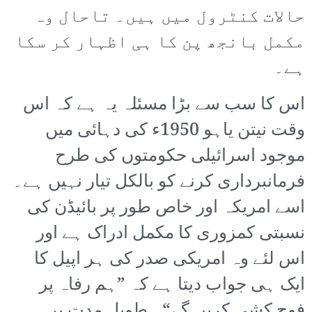
حالات کنٹرول میں ہیں۔ تاحال وہ
مکمل بانجھ پن کا ہی اظہار کر سکا
ہے۔
اس کا سب سے بڑا مسئلہ یہ ہے کہ اس
وقت نیتن یاہو 1950ء کی دہائی میں
موجود اسرائیلی حکومتوں کی طرح
فرمانبرداری کرنے کو بالکل تیار نہیں ہے۔
اسے امریکہ اور خاص طور پر بائیڈن کی
نسبتی کمزوری کا مکمل ادراک ہے اور
اس لئے وہ امریکی صدر کی ہر اپیل کا
ایک ہی جواب دیتا ہے کہ ”ہم رفاہ پر
فوج کشی کریں گے“۔ طویل مدت پر