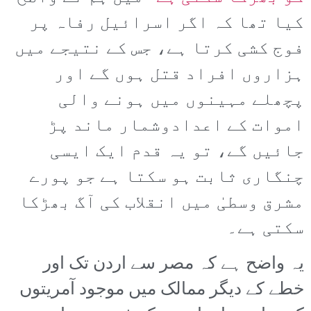
کیا تھا کہ اگر اسرائیل رفاہ پر
فوج کشی کرتا ہے، جس کے نتیجے میں
ہزاروں افراد قتل ہوں گے اور
پچھلے مہینوں میں ہونے والی
اموات کے اعدادوشمار ماند پڑ
جائیں گے، تو یہ قدم ایک ایسی
چنگاری ثابت ہو سکتا ہے جو پورے
مشرق وسطیٰ میں انقلاب کی آگ بھڑکا
سکتی ہے۔
یہ واضح ہے کہ مصر سے اردن تک اور
خطے کے دیگر ممالک میں موجود آمریتوں