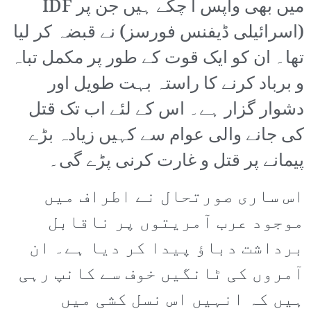
میں بھی واپس آ چکے ہیں جن پر IDF
(اسرائیلی ڈیفنس فورسز) نے قبضہ کر لیا
تھا۔ ان کو ایک قوت کے طور پر مکمل تباہ
و برباد کرنے کا راستہ بہت طویل اور
دشوار گزار ہے۔ اس کے لئے اب تک قتل
کی جانے والی عوام سے کہیں زیادہ بڑے
پیمانے پر قتل و غارت کرنی پڑے گی۔
اس ساری صورتحال نے اطراف میں
موجود عرب آمریتوں پر ناقابل
برداشت دباؤ پیدا کر دیا ہے۔ ان
آمروں کی ٹانگیں خوف سے کانپ رہی
ہیں کہ انہیں اس نسل کشی میں