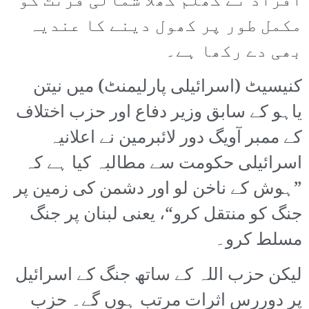
افراد نے کھلم کھلا شمالی فرنٹ کو
مکمل طور پر کھول دینے کا عندیہ
بھی دے رکھا ہے۔
کنیسیٹ (اسرائیلی پارلیمنٹ) میں نیتن
یاہو کے سابق وزیر دفاع اور حزب اختلاف
کے ممبر آویگ دور لائبرمین نے اعلانیہ
اسرائیلی حکومت سے مطالبہ کیا ہے کہ
”ہوش کے ناخن لو اور دشمن کی زمین پر
جنگ کو منتقل کرو“، یعنی لبنان پر جنگ
مسلط کرو۔
لیکن حزب اللہ کے ساتھ جنگ کے اسرائیل
پر دوررس اثرات مرتب ہوں گے۔ حزب