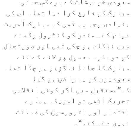
سعودی خواہشات کے برعکس حسنی
مبارک کو فارغ کرا دیا تھا۔ اس کی
بنیادی وجہ یہ تھی کہ مبارک آمریت
عوام کے سمندر کو کنٹرول رکھنے
میں ناکام ہو چکی تھی اور صورتحال
کو دوبارہ معمول پر لانے کے لئے
مبارک کا جانا ناگزیر ہو چکا تھا۔
سعودیوں کو یہ واضح ہو گیا
کہ”مستقبل میں اگر کوئی انقلابی
تحریک اٹھی تو امریکہ ہمارے
اقتدار اور اثرورسوخ کی ضمانت
نہیں دے سکتا“۔