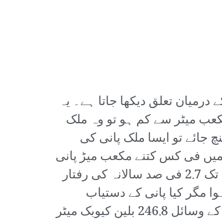
درمیان تعلق دیکھا جاتا ہے۔ یہ
بیان کرتا ہے کہ اگر فی کس پانی کی موجودگی کسی ملک میں 1700 مکعب میٹر سے کم ہو تو وہ ملک
 مکعب میٹر فی کس تک پہنچ جائے تو ایسا ملک پانی کی
 میں فی کس کتنے مکعب میڑ پانی
دستیاب ہے؟ صرف 1017 مکعب میٹر۔ ایک طرف آبادی میں 1972ء سے 2020ء تک 2.7 فی صد سالانہ کی رفتار
ی 0.7 فی صد سالانہ اضافہ ہوا مگر کیا پانی کے دستیاب
وسائل میں کوئی اضافہ کیا گیا؟ بالکل نہیں۔ 1972ء میں بھی ہمارے پاس پانی کے وسائل 246.8 بلین کیوبک میٹر