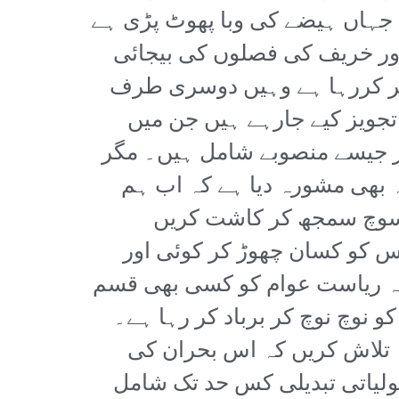
جہاں ہیضے کی وبا پھوٹ پڑی ہے
ور خریف کی فصلوں کی بیجائی
ر کررہا ہے وہیں دوسری طرف
جویز کیے جارہے ہیں جن میں
میر جیسے منصوبے شامل ہیں۔ مگر
 بھی مشورہ دیا ہے کہ اب ہم
 سوچ سمجھ کر کاشت کریں
س کو کسان چھوڑ کر کوئی اور
یہ ریاست عوام کو کسی بھی قسم
نوچ نوچ کر برباد کر رہا ہے۔
 تلاش کریں کہ اس بحران کی
لیاتی تبدیلی کس حد تک شامل