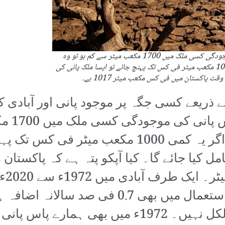
فالکن مارک اشاریے کے مطابق اگر فی کس پانی کی موجودگی کسی ملک میں 1700 مکعب میٹر سے کم ہو تو وہ
ملک واٹر سٹریسڈ شمار کیا جائے گا اور اگر یہ کمی 1000 مکعب میٹر فی کس تک پہنچ جائے تو ایسا ملک پانی کی
 پاکستان میں فی کس مکعب میٹر 1017 ہے۔
ریعے کسی جگہ پر موجود پانی اور آبادی کے 
اشاریہ 
واٹر سٹریسڈ شمار کیا جائے گا اور اگر یہ کمی 1000
 کیا جائے گا۔ کیا آپکو پتہ ہے کہ پاکستان
سے اضافہ ہوا اور پانی کے ہمارے استعمال میں بھ