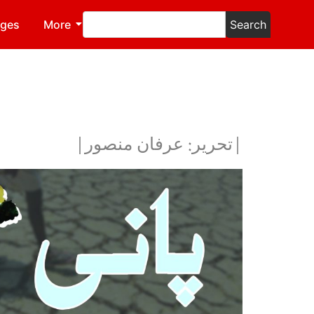
ages
More
Search
|تحریر: عرفان منصور|