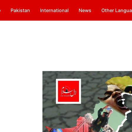
e
Pakistan
International
News
Other Langu