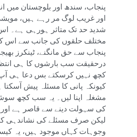
پنجاب، سندھ اور بلوچستان میں 
اور غریب لوگ مر رہے ہیں، مویش
شدید حد تک متاثر ہورہی ہے۔ ا
مختلف حلقوں کی جانب سے اس کے 
پنجاب سے حق مانگنے، ٹینکرز بھیج
درحقیقت سب بارشوں کا ہی انتظار
کچھ نہیں کرسکتے بس دعا ہی آپ 
کیونکہ پانی کا مسئلہ پیش آسکتا
مشغلہ اپنا لیں۔ یہ سب کچھ سوش
کی سہولت دینے سے قاصر ہے اور ل
لیکن صرف مسئلے کی نشاندہی کرن
وجوہات کہاں موجود ہیں، یہ کیس