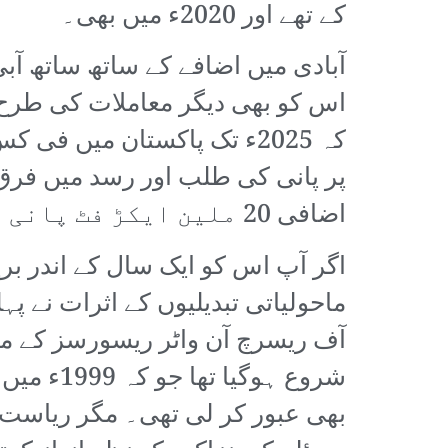
کے تھے اور 2020ء میں بھی۔
آبادی میں اضافے کے ساتھ ساتھ آ
اس کو بھی دیگر معاملات کی طرح م
اضافی 20 ملین ایکڑ فٹ پانی درکار ہوگا۔
اگر آپ اس کو ایک سال کے اندر بر
ماحولیاتی تبدیلیوں کے اثرات نے پ
آف ریسرچ آن واٹر ریسورسز کے م
بھی عبور کر لی تھی۔ مگر ریاست 