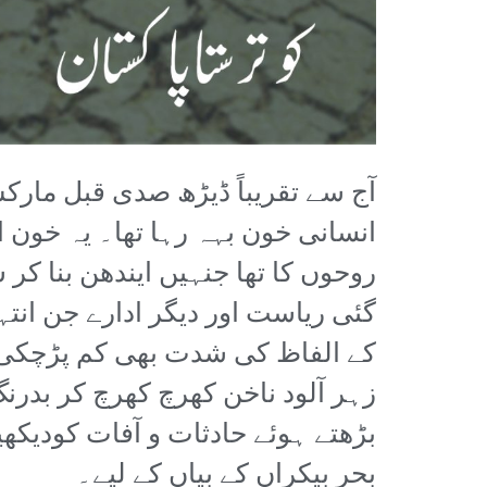
آج سے تقریباً ڈیڑھ صدی قبل مارک
انسانی خون بہہ رہا تھا۔ یہ خون 
روحوں کا تھا جنہیں ایندھن بنا کر 
گئی ریاست اور دیگر ادارے جن انت
کے الفاظ کی شدت بھی کم پڑچکی ہ
زہر آلود ناخن کھرچ کھرچ کر بدرن
بڑھتے ہوئے حادثات و آفات کودیکھ
بحر بیکراں کے بیاں کے لیے۔