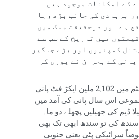
ے کے امکانات موجود ہیں
ر بربادی کی جانب بڑھ رہا
ع ہے اور درحقیقت ملک میں
یمتوں میں تاریخ کے سب سے
شنل کمپنیوں اور بڑے جاگیر
 پانی کے بحران نے پوری کر
پچھلے ماہ میں لگائے گئے اندازوں کے مطابق اس سال انڈس واٹر ایریگیشن سسٹم میں 2.102 ملین ایکڑ فٹ پانی
صد کم ہے جبکہ بحیثیت مجموعی اس سال پانی کی آمد میں
بیلا ڈیم کی جھیلیں پچھلے دو ماہ
 سندھ کی تو سندھ ابھی تک بھی
خصوصاً سرائیکی پٹی یعنی جنوبی