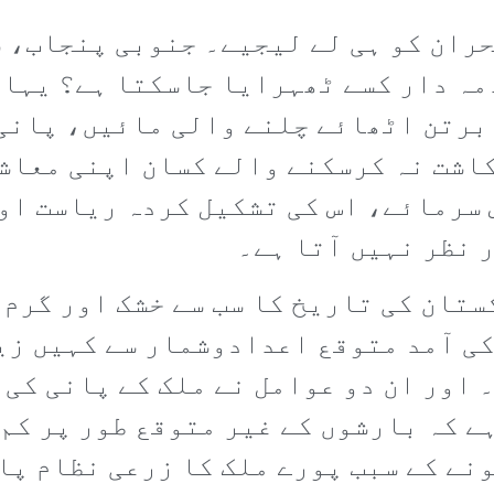
حران کو ہی لے لیجیے۔ جنوبی پنجاب، 
مہ دار کسے ٹھہرایا جاسکتا ہے؟ یہاں
 برتن اٹھائے چلنے والی مائیں، پانی
کاشت نہ کرسکنے والے کسان اپنی معاش
س سرمائے، اس کی تشکیل کردہ ریاست او
 نظر نہیں آتا ہے۔
19ء کے بعد پاکستان کی تاریخ کا سب سے خشک او
ی آمد متوقع اعدادوشمار سے کہیں زی
 اور ان دو عوامل نے ملک کے پانی کی
ہے کہ بارشوں کے غیر متوقع طور پر کم
نے کے سبب پورے ملک کا زرعی نظام پا