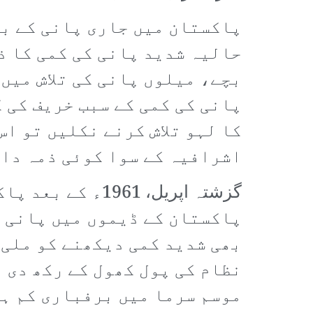
پاکستان میں جاری پانی کے ب
حالیہ شدید پانی کی کمی کا ذ
بچے، میلوں پانی کی تلاش میں
پانی کی کمی کے سبب خریف کی 
کا لہو تلاش کرنے نکلیں تو ا
اشرافیہ کے سوا کوئی ذمہ دار
گزشتہ اپریل، 61
پاکستان کے ڈیموں میں پانی ک
بھی شدید کمی دیکھنے کو ملی۔
نظام کی پول کھول کے رکھ دی 
موسم سرما میں برفباری کم ہو