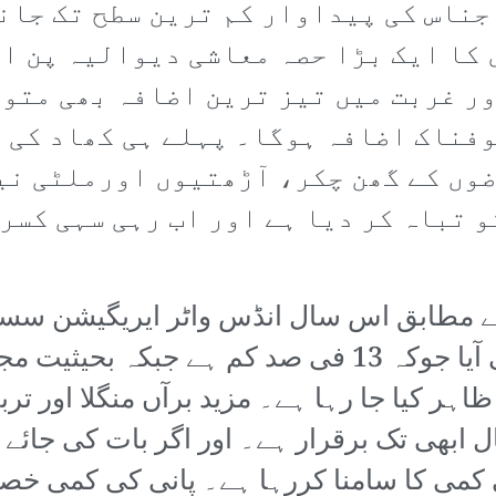
جناس کی پیداوار کم ترین سطح تک جان
کا ایک بڑا حصہ معاشی دیوالیہ پن او
ر غربت میں تیز ترین اضافہ بھی متوق
فناک اضافہ ہوگا۔ پہلے ہی کھاد کی ق
ضوں کے گھن چکر، آڑھتیوں اورملٹی نی
و تباہ کر دیا ہے اور اب رہی سہی کسر
کی بجائے 1.831 ملین ایکڑ فٹ پانی آیا جوکہ 13 فی 
شہ ظاہر کیا جا رہا ہے۔ مزید برآں منگلا اور تر
ال ابھی تک برقرار ہے۔ اور اگر بات کی جائے
پانی کی کمی کا سامنا کررہا ہے۔ پانی کی کمی 