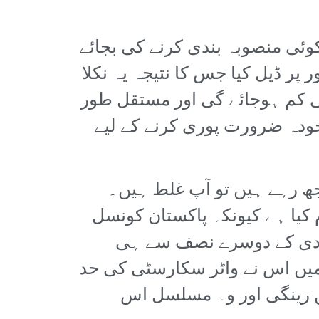
ئی منصوبہ بندی کرنے کی بجائے
ر ڈیل کیا جس کا نتیجہ یہ نکلا
کی دستیابی 1000 مکعب میٹر سے بھی کم ہوجائے گی اور مستقل طور
جائے گا۔ اور موجودہ ضرورت پوری کرنے کے لیے
مجھ رہے ہیں تو آپ غلط ہیں۔
م کیا ہے کیونکہ پاکستان کونسل
 صدی کے دوسرے نصف سے ہی
گیا تھا جو کہ 1999ء میں واٹر سٹریس کی حد تک پہنچ گیا اور 2005ء میں اس نے واٹر سکارسٹی کی حد
ں رینگی اور وہ مسلسل اس