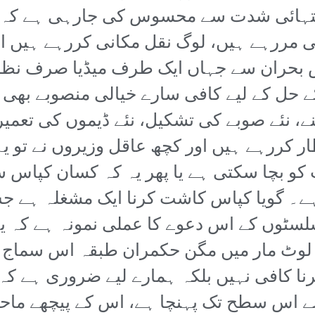
انتہائی شدت سے محسوس کی جارہی ہے کہ 
ی مررہے ہیں، لوگ نقل مکانی کررہے ہیں ا
س بحران سے جہاں ایک طرف میڈیا صرف نظ
حل کے لیے کافی سارے خیالی منصوبے بھی ت
نے، نئے صوبے کی تشکیل، نئے ڈیموں کی تع
 کررہے ہیں اور کچھ عاقل وزیروں نے تو یہ
کو بچا سکتی ہے یا پھر یہ کہ کسان کپاس
 ہے۔ گویا کپاس کاشت کرنا ایک مشغلہ ہے ج
لسٹوں کے اس دعوے کا عملی نمونہ ہے کہ 
وٹ مار میں مگن حکمران طبقہ اس سماج کو 
ا کافی نہیں بلکہ ہمارے لیے ضروری ہے کہ
ے اس سطح تک پہنچا ہے، اس کے پیچھے ماحو