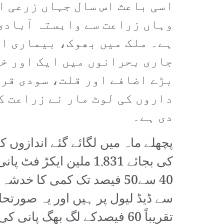
اسی باعث اس سال جہاں زرعی ا
وہاں زراعت سے وابستہ آبادی 
ہے۔ ملک میں بھوک، بیماری او
جاری بحرانوں میں ایک اور خو
بڑے اضافے اور قلت، سودی قر
داروں کی لوٹ مار نے زراعت ک
دی ہے۔
40 سے50 فیصد تک کمی کا خد
سے ڈیڈ لیول پر ہیں اور یہ صورتح
تقریباً 60 فیصدکے لگ بھگ 