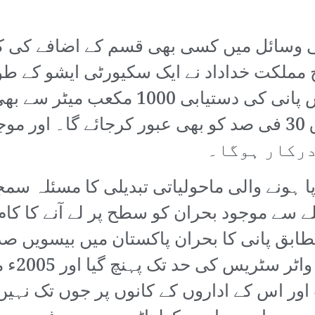
بی وسائل میں کسی بھی قسم کے اضافے کی کو
ملکت خداداد نے ایک سکیورٹی ایشو کے طور پ
کہ 2025ء تک پاکستان میں فی کس پانی 
پر پانی کی طلب اور رسد میں فرق 30 فی صد کو بھی عبور کر
پا ہونے والی ماحولیاتی تبدیلی کا مسئلہ س
ہلے سے موجود بحران کو سطح پر لے آنے کا کا
طابق پانی کا بحران پاکستان میں بیسویں
شروع ہو
اور اس کے اداروں کے کانوں پر جوں تک نہی