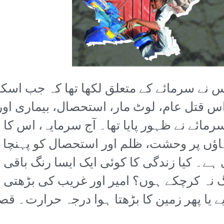
س نے سرمائے کے متعلق لکھا تھا کہ جب اسکا
اس قتل عام، لوٹ مار، استحصال، بیماری او
سرمائے نے ظہور پایا تھا۔ آج سرمایہ، اس کا پ
ہاؤں پر وحشت، ظلم اور استحصال کو پہنچا
ے۔ کیا زندگی کا کوئی ایک ایسا رنگ باقی
گ نہ کرچکے ہوں؟ امیر اور غریب کی بڑھتی ہ
یے یا پھر زمین کا بڑھتا ہوا درجہ حرارت۔ 