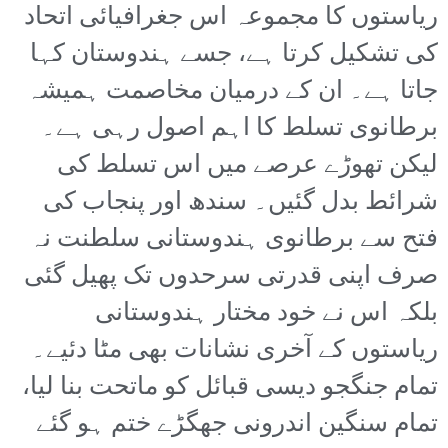
ریاستوں کا مجموعہ اس جغرافیائی اتحاد
کی تشکیل کرتا ہے، جسے ہندوستان کہا
جاتا ہے۔ ان کے درمیان مخاصمت ہمیشہ
برطانوی تسلط کا اہم اصول رہی ہے۔
لیکن تھوڑے عرصے میں اس تسلط کی
شرائط بدل گئیں۔ سندھ اور پنجاب کی
فتح سے برطانوی ہندوستانی سلطنت نہ
صرف اپنی قدرتی سرحدوں تک پھیل گئی
بلکہ اس نے خود مختار ہندوستانی
ریاستوں کے آخری نشانات بھی مٹا دئیے۔
تمام جنگجو دیسی قبائل کو ماتحت بنا لیا،
تمام سنگین اندرونی جھگڑے ختم ہو گئے