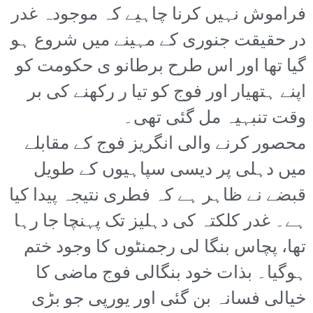
فراموش نہیں کرنا چاہیے کہ موجودہ غدر
در حقیقت جنوری کے مہینے میں شروع ہو
گیا تھا اور اس طرح برطانو ی حکومت کو
اپنے ہتھیار اور فوج کو تیا ر رکھنے کی بر
وقت تنبہیہ مل گئی تھی۔
محصور کرنے والی انگریز فوج کے مقابلے
میں دہلی پر دیسی سپاہیوں کے طویل
قبضے نے ظاہر ہے کہ فطری نتیجہ پیدا کیا
ہے۔ غدر کلکتہ کی دہلیز تک پہنچا جا رہا
تھا، پچاس بنگا لی رجمنٹوں کا وجود ختم
ہوگیا۔ بذات خود بنگالی فوج ماضی کا
خیالی فسانہ بن گئی اور یورپی جو بڑی