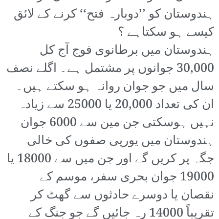
ہندوستان کو ’’دوبارہ فتح‘‘ کرنے کے لائق
کیسے ہو سکتاہے ؟
ہندوستان میں برطانوی فوج آج کل
30,000 جوانوں پر مشتمل ہے۔ اگلے نصف
سال میں جو جوان روانہ ہو سکتے ہیں۔
ان کی تعداد 20,000 یا 25000 سے زیادہ
نہیں ہوسکتی جن مین سے 6000 جوان
ہندوستان میں یورپی صفوں کی خالی
جگہ پر کریں گے اور جن میں سے 18000 یا
19000 جوان بحری سفر، موسم کے
نقصان یا دوسرے حادثوں سے گھٹ کر
تقریباً 14000 رہ جائیں گے جو جنگ کے