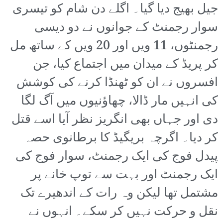
جیل بھیج دیا گیا۔ اگلے دن شام کو تیسری
سوار رجمنٹ کے جوانوں نے دو دیسی
رجمنٹوں، 11 ویں اور 20 ویں کے ساتھ مل
کر پریڈ کے میدان میں اجتماع کیا، جن
افسروں نے ان کو ٹھنڈا کرنے کی کوشش
کی انہیں مار ڈالا، چھاؤنیوں میں آگ لگا
دی اور جہاں بھی انگریز نظر آیا اسے قتل
کر دیا۔ اگرچہ بریگیڈ کا برطانوی حصہ
پیدل فوج کی ایک رجمنٹ، سوار فوج کی
ایک رجمنٹ اور بہت سے توپ خانے پر
مشتمل تھا لیکن وہ رات کے اندھیرے تک
نقل و حرکت نہیں کر سکے۔ انہوں نے