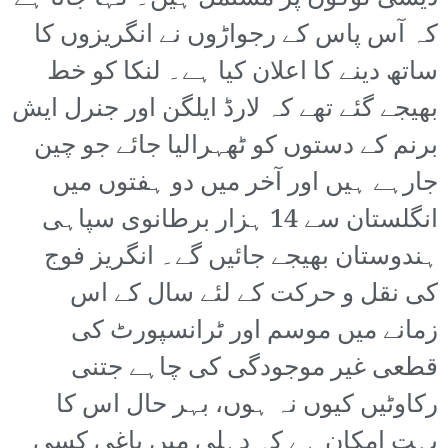
کہ آس پاس کے رجواڑوں نے انگریزوں کا
ساتھ دینے کا اعلان کیا ہے۔ لنکا کو خط
بھیجے گئے تھے کہ لارڈ ایلگن اور جنرل ایش
برنم کے دستوں کو ٹھہرالیا جائے جو چین
جارہے ہیں اور آخر میں دو ہفتوں میں
انگلستان سے 14 ہزار برطانوی سپاہی
ہندوستان بھیجے جائیں گے۔ انگریز فوج
کی نقل و حرکت کے لئے سال کے اس
زمانے میں موسم اور ٹرانسپورٹ کی
قطعی غیر موجودگی کی چاہے جتنی
رکاوٹیں کیوں نہ ہوں، بہر حال اس کا
بہت امکان ہے کہ دہلی میں باغی کسی