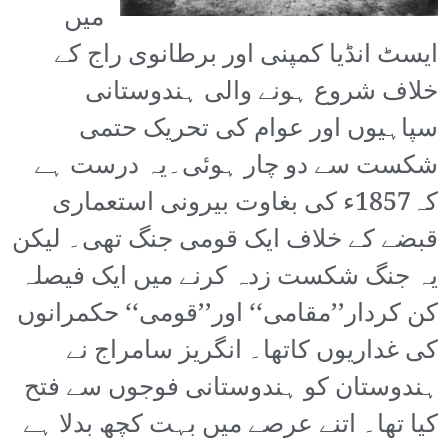
میں
ایسٹ انڈیا کمپنی اور برطانوی راج کے
خلاف شروع ہونے والی ہندوستانی
سپاہیوں اور عوام کی تحریک حتمی
شکست سے دو چار ہوئی۔
یہ درست ہے
کہ1857ء کی بغاوت بیرونی استعماری
قبضے کے خلاف ایک قومی جنگ تھی۔ لیکن
یہ جنگ شکست زدہ کرنے میں ایک فیصلہ
کن کردار’’مقامی‘‘ اور’’قومی‘‘ حکمرانوں
کی غداریوں کاتھا۔ انگریز سامراج نے
ہندوستان کو ہندوستانی فوجوں سے فتح
کیا تھا۔ اتنے عرصے میں بہت کچھ بدلا ہے