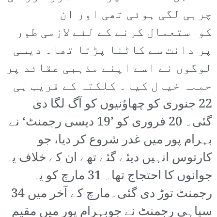
چربی لگی ہوئی تھی اور ان
کواستعمال کرنے کے لئے لازمی طور
پر دانت سے کاٹنا پڑتا تھا۔ دیسی
لوگوں نے اسے اپنے مذہبی عقائد پر
حملہ خیال کیا۔ کلکتہ کے قریب ہی
22 جنوری کو چھاؤنیوں کو آگ لگا دی
گئی۔ 20 فروری کو ’19 دیسی رجمنٹ‘ نے
بہرام پور میں غدر شروع کر دیا، جو
کارتوس انہیں دیئے گئے تھے ان کے خلاف یہ
جوانوں کا احتجاج تھا۔ 31 مارچ کو یہ
رجمنٹ توڑ دی گئی۔مارچ کے آخر میں 34
سپاہی رجمنٹ نے جوبہرام پور میں مقیم