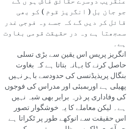
عنقریب دوسرے حقائق فاش ہو ں گے
جو جان بل ( انگریز قوم ) کو بھی
قائل کر دیں گے کہ جسے وہ فوجی غدر
سمجھتا ہے وہ در حقیقت قومی بغاوت
ہے۔
انگریز پریس اس یقین سے بڑی تسلی
حاصل کرنے کا بہانہ بتاتا ہے کہ بغاوت
بنگال پریذیڈنسی کی حدودسے باہر نہیں
پھیلی ہے اوربمبئی اور مدراس کی فوجوں
کی وفاداری پر ذرہ برابر بھی شبہ نہیں
ہے۔ لیکن معاملے کا یہ خوشگوار تصور
اس حقیقت سے انوکھے طور پر ٹکراتا ہے