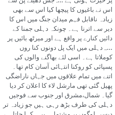
پر حیرت ہوتی ہے …. جس ڈھیلے پن سے
اس نے باغیوں کا پیچھا کیا اس سے بھی
زیادہ ناقابل فہم میدان جنگ میں اس کا
دیر سے اترنا ہے۔ چونکہ دہلی جمنا کے
دائیں کنارے پر واقع ہے اور میرٹھ بائیں پر
….. دہلی میں ایک پل دونوں کنا روں
کوملاتا ہے۔ اسی لئے بھاگنے والوں کی
پسپائی کو روکنا انتہائی آسان کام تھا۔
اتنے میں تمام علاقوں میں جہاں ناراضگی
پھیل گئی تھی مارشل لاء کا اعلان کر دیا
گیا۔ شمال،مشرق اور جنوب سے فوجیں
دہلی کی طرف بڑھ رہی ہیں جو زیادہ تر
دیسی لوگوں پر مشتمل ہیں۔ کہا جاتا ہے