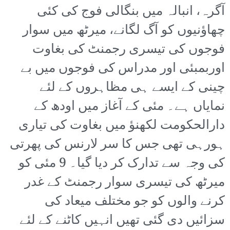
آگرہ، انبالہ میں بنگالی فوج کی کئی
چھاؤنیوں کو آگ لگانے، میرٹھ میں سوار
فوجوں کی تیسری رجمنٹ کی بغاوت
اوربمبئی اور مدراس کی فوجوں میں بے
چینی کے ایسے ہی مظاہروں کے لئے
نمایاں ہے۔ مئی کے آغاز میں اودھ کے
دارالحکومت لکھنؤ میں بغاوت کی تیاری
ہورہی تھی جس کا سر لارنس کی پھرتی
کی وجہ سے تدارک کر دیا گیا۔ 9 مئی کو
میرٹھ کی تیسری سوار رجمنٹ کے غدر
کرنے والوں کو جو مختلف میعاد کی
سزائیں دی گئی تھیں انہیں کاٹنے کے لئے