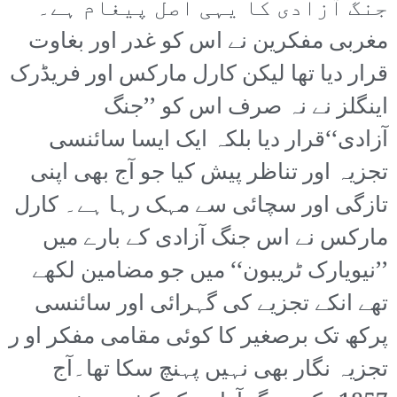
جنگ آزادی کا یہی اصل پیغام ہے۔
مغربی مفکرین نے اس کو غدر اور بغاوت
قرار دیا تھا لیکن کارل مارکس اور فریڈرک
اینگلز نے نہ صرف اس کو ’’جنگ
آزادی‘‘قرار دیا بلکہ ایک ایسا سائنسی
تجزیہ اور تناظر پیش کیا جو آج بھی اپنی
تازگی اور سچائی سے مہک رہا ہے۔ کارل
مارکس نے اس جنگ آزادی کے بارے میں
’’نیویارک ٹریبون‘‘ میں جو مضامین لکھے
تھے انکے تجزیے کی گہرائی اور سائنسی
پرکھ تک برصغیر کا کوئی مقامی مفکر او ر
تجزیہ نگار بھی نہیں پہنچ سکا تھا۔آج