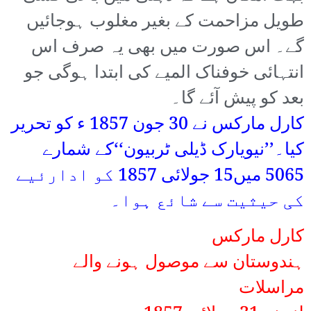
طویل مزاحمت کے بغیر مغلوب ہوجائیں
گے۔ اس صورت میں بھی یہ صرف اس
انتہائی خوفناک المیے کی ابتدا ہوگی جو
بعد کو پیش آئے گا۔
کارل مارکس نے 30 جون 1857 ء کو تحریر
کیا۔’’نیویارک ڈیلی ٹربیون‘‘کے شمارے
5065 میں15 جولائی 1857 کو ادارئیے
کی حیثیت سے شائع ہوا۔
کارل مارکس
ہندوستان سے موصول ہونے والے
مراسلات