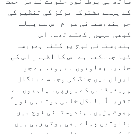
ساتھ ہی برطانوی حکومت نے مزاحمت
کے پہلے مشترکہ مرکز کی تنظیم کی
جو ہندوستانی عوام اس سے پہلے
کبھی نہیں رکھتے تھے۔ اس
ہندوستانی فوج پر کتنا بھروسہ
کیا جاسکتا ہے اس کا اظہار اس کی
حالیہ بغاوتوں سے ہوتا ہے جو
ایران میں جنگ کی وجہ سے بنگال
پریذیڈنسی کے یورپی سپاہیوں سے
تقریباً بالکل خالی ہوتے ہی فوراً
پھوٹ پڑیں۔ ہندوستانی فوج میں
بغاوتیں پہلے بھی ہوتی رہی ہیں