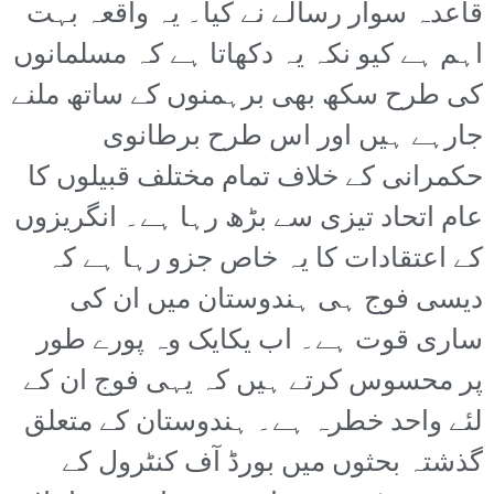
قاعدہ سوار رسالے نے کیا۔ یہ واقعہ بہت
اہم ہے کیو نکہ یہ دکھاتا ہے کہ مسلمانوں
کی طرح سکھ بھی برہمنوں کے ساتھ ملنے
جارہے ہیں اور اس طرح برطانوی
حکمرانی کے خلاف تمام مختلف قبیلوں کا
عام اتحاد تیزی سے بڑھ رہا ہے۔ انگریزوں
کے اعتقادات کا یہ خاص جزو رہا ہے کہ
دیسی فوج ہی ہندوستان میں ان کی
ساری قوت ہے۔ اب یکایک وہ پورے طور
پر محسوس کرتے ہیں کہ یہی فوج ان کے
لئے واحد خطرہ ہے۔ ہندوستان کے متعلق
گذشتہ بحثوں میں بورڈ آف کنٹرول کے