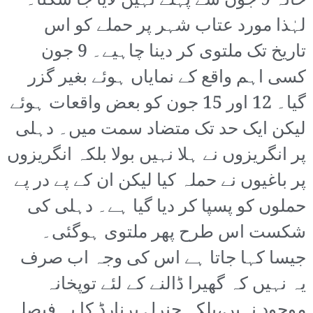
خانہ 9 جون سے پہلے نہیں لایا جا سکتا۔
لہٰذا مورد عتاب شہر پر حملے کو اس
تاریخ تک ملتوی کر دینا چاہیے۔ 9 جون
کسی اہم واقع کے نمایاں ہوئے بغیر گزر
گیا۔ 12 اور 15 جون کو بعض واقعات ہوئے
لیکن ایک حد تک متضاد سمت میں۔ دہلی
پر انگریزوں نے ہلا نہیں بولا بلکہ انگریزوں
پر باغیوں نے حملہ کیا لیکن ان کے پے در پے
حملوں کو پسپا کر دیا گیا ہے۔ دہلی کی
شکست اس طرح پھر ملتوی ہوگئی۔
جیسا کہا جاتا ہے اس کی وجہ اب صرف
یہ نہیں کہ گھیرا ڈالنے کے لئے توپخانہ
موجود نہیں،بلکہ جنرل برنارڈ کا یہ فیصلہ