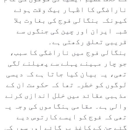
ناراضگی کا اظہار بیک وقت ہوئے
کیونکہ بنگالی فوج کی بغاوت بلا
شبہ ایران اور چین کی جنگوں سے
قریبی تعلق رکھتی ہے۔
بنگالی فوج میں ناراضگی کا سبب،
جو چار مہینے پہلے سے پھیلنے لگی
تھی، یہ بیان کیا جاتا ہے کہ دیسی
لوگوں کو خطرہ تھا کہ حکومت ان کے
مذہبی عقائد میں خلل اندازی کرنے
والی ہے۔ مقامی ہنگاموں کی وجہ یہ
تھی کہ فوج کو ایسے کارتوس دیے
گئے جن کے کاغذ پر گائے اور سور کی