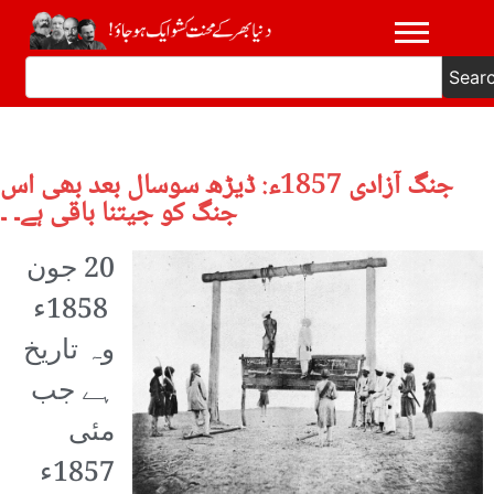
Sear
جنگ آزادی 1857ء: ڈیڑھ سوسال بعد بھی اس
جنگ کو جیتنا باقی ہے۔ ۔
20
جون
1858ء
وہ تاریخ
ہے جب
مئی
1857ء