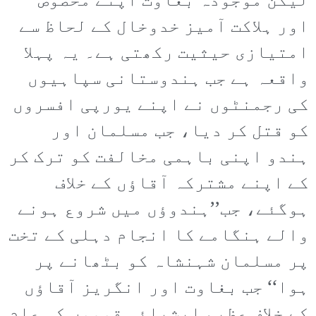
لیکن موجودہ بغاوت اپنے مخصوص
اور ہلاکت آمیز خدوخال کے لحاظ سے
امتیازی حیثیت رکھتی ہے۔ یہ پہلا
واقعہ ہے جب ہندوستانی سپاہیوں
کی رجمنٹوں نے اپنے یورپی افسروں
کو قتل کر دیا، جب مسلمان اور
ہندو اپنی باہمی مخالفت کو ترک کر
کے اپنے مشترکہ آقاؤں کے خلاف
ہوگئے، جب’’ہندوؤں میں شروع ہونے
والے ہنگامے کا انجام دہلی کے تخت
پر مسلمان شہنشاہ کو بٹھانے پر
ہوا‘‘ جب بغاوت اور انگریز آقاؤں
کے خلاف عظیم ایشیائی قوموں کی عام