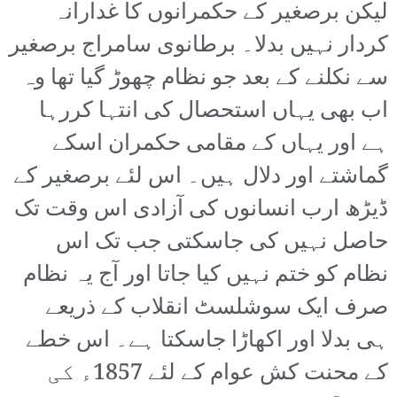
لیکن برصغیر کے حکمرانوں کا غدارانہ
کردار نہیں بدلا۔ برطانوی سامراج برصغیر
سے نکلنے کے بعد جو نظام چھوڑ گیا تھا وہ
اب بھی یہاں استحصال کی انتہا کررہا
ہے اور یہاں کے مقامی حکمران اسکے
گماشتے اور دلال ہیں۔ اس لئے برصغیر کے
ڈیڑھ ارب انسانوں کی آزادی اس وقت تک
حاصل نہیں کی جاسکتی جب تک اس
نظام کو ختم نہیں کیا جاتا اور آج یہ نظام
صرف ایک سوشلسٹ انقلاب کے ذریعے
ہی بدلا اور اکھاڑا جاسکتا ہے۔ اس خطے
کے محنت کش عوام کے لئے 1857ء کی