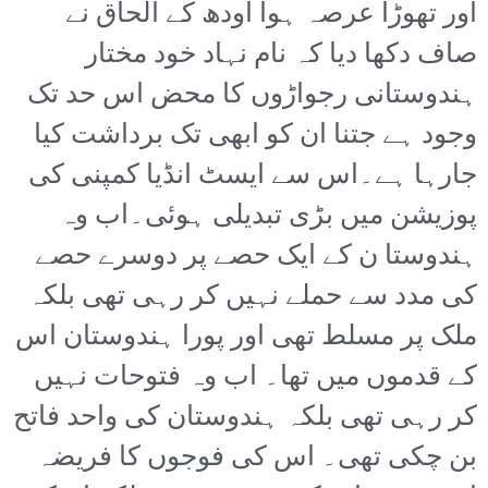
اور تھوڑا عرصہ ہوا اودھ کے الحاق نے
صاف دکھا دیا کہ نام نہاد خود مختار
ہندوستانی رجواڑوں کا محض اس حد تک
وجود ہے جتنا ان کو ابھی تک برداشت کیا
جارہا ہے۔اس سے ایسٹ انڈیا کمپنی کی
پوزیشن میں بڑی تبدیلی ہوئی۔اب وہ
ہندوستا ن کے ایک حصے پر دوسرے حصے
کی مدد سے حملے نہیں کر رہی تھی بلکہ
ملک پر مسلط تھی اور پورا ہندوستان اس
کے قدموں میں تھا۔ اب وہ فتوحات نہیں
کر رہی تھی بلکہ ہندوستان کی واحد فاتح
بن چکی تھی۔ اس کی فوجوں کا فریضہ