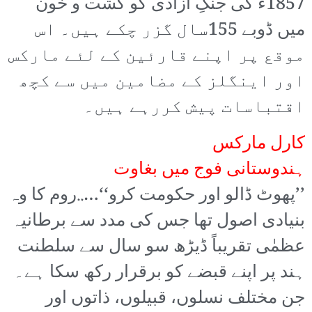
1857ء کی جنگِ آزادی کو کشت و خون
میں ڈوبے 155سال گزر چکے ہیں۔ اس
موقع پر اپنے قارئین کے لئے مارکس
اور اینگلز کے مضامین میں سے کچھ
اقتباسات پیش کررہے ہیں۔
کارل مارکس
ہندوستانی فوج میں بغاوت
’’پھوٹ ڈالو اور حکومت کرو‘‘…..روم کا وہ
بنیادی اصول تھا جس کی مدد سے برطانیہ
عظمٰی تقریباً ڈیڑھ سو سال سے سلطنت
ہند پر اپنے قبضے کو برقرار رکھ سکا ہے۔
جن مختلف نسلوں، قبیلوں، ذاتوں اور