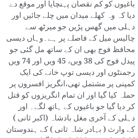
باغیوں کو کم نقصان پہنچایا اور موقع دے
دیا کہ وہ کھلے میدان میں چلے جائیں اور
دہلی میں گھس پڑیں جو میرٹھ سے
چالیس میل کے فاصلے پر ہے۔وہاں دیسی
محافظ فوج بھی ان کے ساتھ مل گئی جو
پیدل فوج کی 38 ویں، 45 ویں اور 74 ویں
رجمنٹوں اور دیسی توپ خانے کی ایک
کمپنی پر مشتمل تھی،انگریز افسروں پر
حملہ کیا گیا اور ان تمام انگریزوں کو قتل
کر دیا گیا جو باغیوں کے ہاتھ لگے۔ اور
دہلی کے آخری مغل بادشاہ (اکبر ثانی )
کے وارث ( بہادر شاہ ثانی ) کے ہندوستان