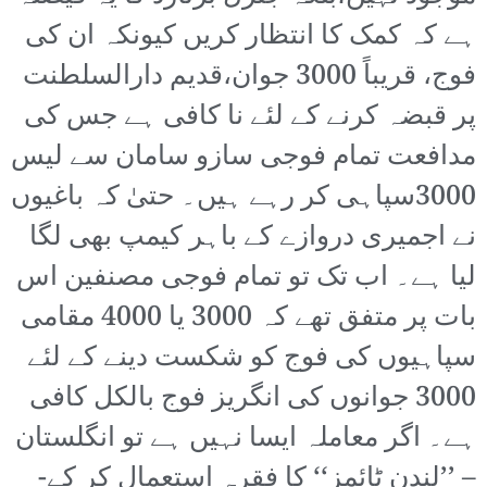
ہے کہ کمک کا انتظار کریں کیونکہ ان کی
فوج، قریباً 3000 جوان،قدیم دارالسلطنت
پر قبضہ کرنے کے لئے نا کافی ہے جس کی
مدافعت تمام فوجی سازو سامان سے لیس
3000سپاہی کر رہے ہیں۔ حتیٰ کہ باغیوں
نے اجمیری دروازے کے باہر کیمپ بھی لگا
لیا ہے۔ اب تک تو تمام فوجی مصنفین اس
بات پر متفق تھے کہ 3000 یا 4000 مقامی
سپاہیوں کی فوج کو شکست دینے کے لئے
3000 جوانوں کی انگریز فوج بالکل کافی
ہے۔ اگر معاملہ ایسا نہیں ہے تو انگلستان
– ’’لندن ٹائمز‘‘ کا فقرہ استعمال کر کے-