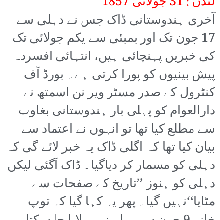
لندن : 31 جولائی 1857
آخری ہندوستانی ڈاک جس نے دہلی سے
17 جون تک اور بمبئی سے یکم جولائی تک
کی خبریں پہنچائی ہیں، انتہائی افسردہ
پیش بینیوں کو پورا کرتی ہے۔ بورڈ آف
کنٹرول کے صدر مسٹر ویر نن اسمتھ نے
دارالعوام کو پہلی بار ہندوستانی بغاوت
سے مطلع کیا تھا تو انہوں نے اعتماد سے
بیان کیا تھا کہ اگلی ڈاک یہ خبر لائے گی کہ
دہلی کو مسمار کر دیاگیا۔ ڈاک آگئی لیکن
دہلی کو ہنوز ’’تاریخ کے صفحات سے
مٹایا‘‘نہیں گیا۔ پھر یہ کہا گیا کہ توپ