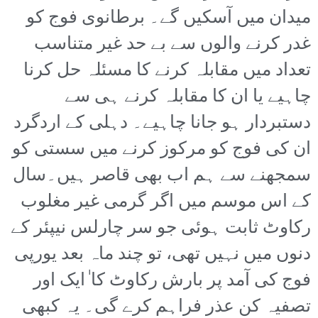
میدان میں آسکیں گے۔ برطانوی فوج کو
غدر کرنے والوں سے بے حد غیر متناسب
تعداد میں مقابلہ کرنے کا مسئلہ حل کرنا
چاہیے یا ان کا مقابلہ کرنے ہی سے
دستبردار ہو جانا چاہیے۔ دہلی کے اردگرد
ان کی فوج کو مرکوز کرنے میں سستی کو
سمجھنے سے ہم اب بھی قاصر ہیں۔سال
کے اس موسم میں اگر گرمی غیر مغلوب
رکاوٹ ثابت ہوئی جو سر چارلس نیپئر کے
دنوں میں نہیں تھی، تو چند ماہ بعد یورپی
فوج کی آمد پر بارش رکاوٹ کا ٰایک اور
تصفیہ کن عذر فراہم کرے گی۔ یہ کبھی