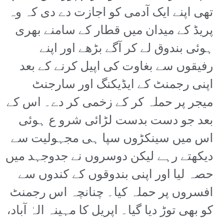
تھی اپنے ایک آدمی کو اجازت دے دی کہ وہ
پریڈ کے میدان میں قطار کے سامنے بھری
ہوئی بندوق لے کر آگے بڑھے اور اپنے
رفیقوں سے بغاوت کی اپیل کرنے کے بعد
اپنی رجمنٹ کے ایڈیکنگ اور سارجنٹ
میجر پر حملہ کر کے زخمی کر دے۔ اس کے
بعد جو دست بدست لڑائی شرو ع ہوئی
اس میں سینکڑوں سپا ہی مجہولیت سے
دیکھتے رہے لیکن دوسروں نے جدوجہد میں
حصہ لیا اور اپنی بندوقوں کے کندوں سے
افسروں پر حملہ کیا۔ چنانچہ اس رجمنٹ
کو بھی توڑ دیا گیا۔ اپریل کا مہینہ الہٰ آباد،