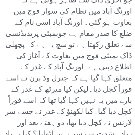
جو آخری ڈاک سے ظاہر ہوتی ہے کہ
اورنگ آباد میں نظام کی سوار فوج میں
بغاوت ہو گئی۔ اورنگ آباد اسی نام کے
ضلع کا صدر مقام ہے جوبمبئی پریذیڈنسی
سے تعلق رکھتا ہے تو سچ یہ ہے کہ پچھلی
ڈاک بمبئی فوج میں بغاوت کے آغاز کی
اطلاع دیتی ہے۔اورنگ آباد کے غدر کے
متعلق کہا گیا ہے کہ جنرل وڈ برن نے اسے
فوراً کچل دیا۔لیکن کیا میرٹھ کے غدر کے
بارے میں یہ نہیں کہا گیا تھا کہ اسے فوراً
کچل دیا گیا۔کیا لکھنؤ کے غدر نے جسے سر
لارنس نے کچل دیا تھا، دو ہفتے بعد اور
زیادہ شدت سے سر نہیں اٹھایا ؟ کیا یہ یاد