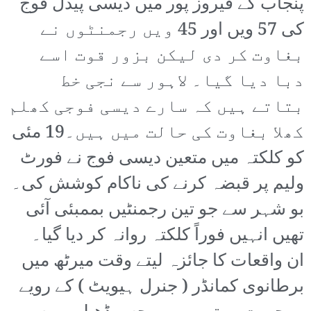
پنجاب کے فیروز پور میں دیسی پیدل فوج
کی 57 ویں اور 45 ویں رجمنٹوں نے
بغاوت کر دی لیکن بزور قوت اسے
دبا دیا گیا۔ لاہور سے نجی خط
بتاتے ہیں کہ سارے دیسی فوجی کھلم
کھلا بغاوت کی حالت میں ہیں۔19 مئی
کو کلکتہ میں متعین دیسی فوج نے فورٹ
ولیم پر قبضہ کرنے کی ناکام کوشش کی۔
بو شہر سے جو تین رجمنٹیں بممبئی آئی
تھیں انہیں فوراً کلکتہ روانہ کر دیا گیا۔
ان واقعات کا جائزہ لیتے وقت میرٹھ میں
برطانوی کمانڈر ( جنرل ہیویٹ ) کے رویے