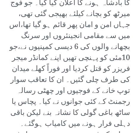
کا بادشاہ ہونے کا اعلان کیا گیا۔ جو فوج
میرٹھ کو بچانے کیلئے بھیجی گئی تھی،
جہاں امن و امان پھر قائم ہو گیا تھا،اس
میں سے مقامی انجینئروں اور سرنگ
بچھانے والوں کی 6 دیسی کمپنیوں نے،جو
10مئی کو پہنچی تھیں اپنے کمانڈر میجر
فریزر کو قتل کردیا اور فوراً کھلے میدان
کی طرف چلی گئیں۔ ان کا تعاقب سوار
توپ خانے کے فوجیوں اور چھٹی رسالہ
رجمنٹ کے کئی جوانوں نے کیا۔ پچاس یا
ساٹھ باغی گولی کا نشانہ بنے لیکن باقی
دہلی فرار ہونے میں کامیاب ہوگئے۔