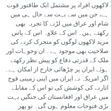
لاکھوں افراد پر مشتمل ایک طاقتور قوت
ہے، جن میں سے بہت سے حال ہی میں
شام اور عراق میں لڑنے کا تجربہ بھی
رکھتے ہیں۔ اس کے علاوہ اس کے پاس
مزید لاکھوں لوگوں کو متحرک کرنے کی
صلاحیت بھی موجود ہے۔ ان وجوہات اور
ملک کے قدرتی دفاع کو پیش نظر رکھتے
ہوئے ایران پر چڑھائی خارج از امکان ہے۔
اگر امریکہ نے ایران میں اپنی زمینی فوج
اتارنے کی کوشش کی تو اس کے مقابلے
میں عراق اور افغانستان کی جنگیں بہت
بڑی فتوحات معلوم ہوں گی۔ تو پھر