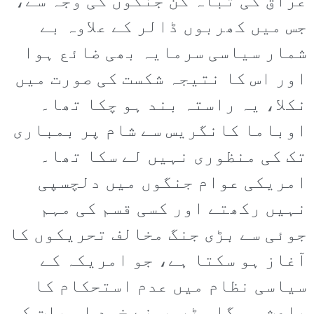
عراق کی تباہ کن جنگوں کی وجہ سے،
جس میں کھربوں ڈالر کے علاوہ بے
شمار سیاسی سرمایہ بھی ضائع ہوا
اور اس کا نتیجہ شکست کی صورت میں
نکلا، یہ راستہ بند ہو چکا تھا۔
اوباما کانگریس سے شام پر بمباری
تک کی منظوری نہیں لے سکا تھا۔
امریکی عوام جنگوں میں دلچسپی
نہیں رکھتے اور کسی قسم کی مہم
جوئی سے بڑی جنگ مخالف تحریکوں کا
آغاز ہو سکتا ہے، جو امریکہ کے
سیاسی نظام میں عدم استحکام کا
باعث ہو گا۔ ٹرمپ نے خود اس بات کو