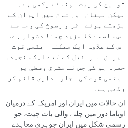
توسیع کی ریت اپنائے رکھی ہے۔
لیکن لبنان اور شام میں ایران کے
بڑھتے ہوئے اثر و رسوخ کی وجہ سے
اس سلسلے کا مزید چلنا دشوار ہے۔
اس کے علاوہ ایک ممکنہ ایٹمی قوت
ایران اسرائیل کے لیے ایک سنجیدہ
خطرہ ہو گی جس نے مشرق وسطیٰ پر
ایٹمی قوت کی اجارہ داری قائم کر
رکھی ہے۔
ان حالات میں ایران اور امریکہ کے درمیان
اوباما دور میں چلنے والی بات چیت، جو
رسمی شکل میں ایران جوہری معاہدے