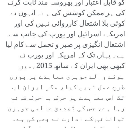
کو قابل اعتبار اور بھروسہ مند ثابت کرنے
کی ہر ممکن کوشش کی ہے۔ انہوں نے
کوئی بلا اشتعال کارروائی نہیں کی اور
امریکہ، اسرائیل اور یورپ کی جانب سے
اشتعال انگیزی پر صبر و تحمل سے کام لیا
ہے۔ یہاں تک کہ امریکہ اور یورپ نے
کبھی بھی ایران کے ساتھ 2015ءمیں
ہونے والے جوہری معاہدے پر پوری
طرح عمل نہیں کیا، مگر ایران اب
تک اس معاہدے پر حرف بہ حرف قائم
رہا ہے، جس کی تصدیق عالمی جوہری
توانائی کے ادارے نے بھی کی ہے۔