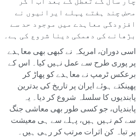
چار سال کے تعطل کے بعد اب آ کر
محض چند ہفتے پہلے ایرانیوں نے
افزودگی معاہدے میں موجود حد سے
بڑھانے کی دھمکی دینا شروع کی ہے۔
اسی دوران، امریکہ نے کبھی بھی معاہدے
پر پوری طرح سے عمل نہیں کیا۔ اس کے
برعکس ٹرمپ نے معاہدے کو پھاڑ کر
پھینکتے ہوئے ایران پر تاریخ کی بدترین
پابندیوں کا سلسلہ شروع کر دیا۔ یہ
پابندیاں، جو کسی طور بھی معاشی جنگ
سے کم نہیں ہیں، پہلے سے ہی معیشت
پر تباہ کن اثرات مرتب کر رہی ہیں۔