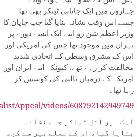
ہیں۔ اس کے علاوہ تباہ ہونے والے
جہازوں میں ایک جاپانی ٹینکر بھی تھا
جسے اس وقت نشانہ بنایا گیا جب جاپان کا
وزیر اعظم شن زو ایبے ایک ایسے دورے پر
تہران میں موجود تھا جس کی امریکی اور
اس کے مشرق وسطیٰ کے اتحادی شدید
مخالفت کر رہے تھے، کیونکہ ایبے ایران اور
امریکہ کے درمیان ثالثی کی کوشش کر
رہا تھا۔
listAppeal/videos/608792142949749/
ایک اور آئل ٹینکر جسے نشانہ
بنایا گیا، اس کے عملے میں سے کچھ