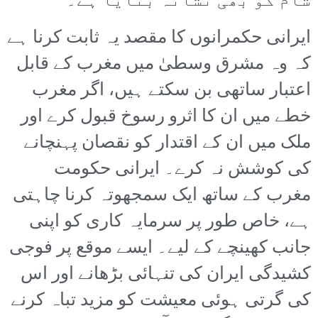
شام کو بھی نشانہ بنایا ہے۔
ایرانی حکمرانوں کا مقصد یہ ثابت کرنا ہے
کہ وہ مشرق وسطیٰ میں مغرب کے قابل
اعتبار ساتھی بن سکتے ہیں، اگر مغرب
خطے میں ان کا اثرو رسوخ قبول کرے اور
ملک میں ان کے اقتدار کو نقصان پہنچانے
کی کوشش نہ کرے۔ ایرانی حکومت
مغرب کے ساتھ ایک سمجھوتہ کرنا چاہتی
ہے، خاص طور پر سرمایہ کاری کو اپنی
جانب کھینچے کے لیے۔ ایسے موقع پر فوجی
کشیدگی ایران کی تنہائی بڑھانے اور اس
کی گرتی ہوئی معیشت کو مزید تباہ کرنے