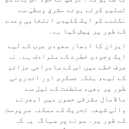
تسلیم کرتے ہوئے مشرق وسطیٰ سے
نکلنے کو ایک کلیدی انتخابی وعدے
کے طور پر پیش کیا ہے۔
ایران کا ابھار سعودی عرب کے لیے
ایک وجودی خطرے کے مترادف ہے۔ نہ
صرف خطے میں اس کے سامراجی عزائم
کے لیے، بلکہ عسکری اور اندرونی
طور پر بھی، سلطنت کے تیل سے
مالامال مشرقی حصوں میں ابھرنے
والی شیعہ تحریک کے ممکنہ سرپرست
کے طور پر۔ سونے پر سہاگہ یہ کہ