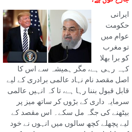
ایرانی
حکومت
عوام میں
تو مغرب
کو برا بھلا
کہہ رہی ہے، مگر ہمیشہ سے اس کا
اصل مقصد نام نہاد عالمی برادری کے لیے
قابل قبول بننا رہا ہے، تا کہ انہیں عالمی
سرمایہ داری کے بڑوں کر ساتھ میز پر
بیٹھنے کی جگہ مل سکے۔ اس مقصد کے
لیے پچھلے کچھ سالوں میں انہوں نے خود