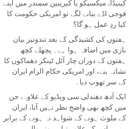
کینیڈا، میکسیکو یا کیریبین سمندر میں اپنے
فوجی اڈے بنانے لگے تو امریکی حکومت کا
کیا ردِ عمل ہو گا؟
ہفتوں کی کشیدگی کے بعد تندوتیز بیان
بازی میں اضافہ ہوا ہے۔ پچھلے کچھ
ہفتوں کے دوران چار آئل ٹینکر دھماکوں کا
نشانہ بنے، اور امریکی حکام الزام ایران
کے سر تھوپ دیا۔
ایک آدھ دھندلی سی ویڈیو کے علاوہ، جن
میں کچھ بھی واضح نظر نہیں آتا، ایران
کے ملوث ہونے کے شواہد نہ ہونے کے برابر