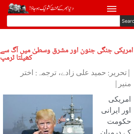
Sear
امریکی جنگی جنون اور مشرق وسطیٰ میں آگ سے
کھیلتا ٹرمپ
|تحریر: حمید علی زادے، ترجمہ: اختر
منیر|
امریکی
اور ایرانی
حکومت
کے درمیان