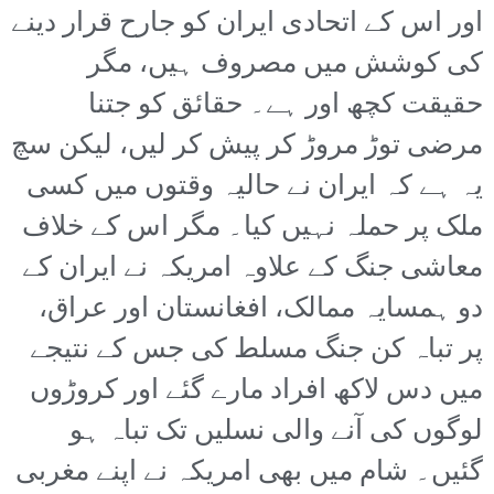
اور اس کے اتحادی ایران کو جارح قرار دینے
کی کوشش میں مصروف ہیں، مگر
حقیقت کچھ اور ہے۔ حقائق کو جتنا
مرضی توڑ مروڑ کر پیش کر لیں، لیکن سچ
یہ ہے کہ ایران نے حالیہ وقتوں میں کسی
ملک پر حملہ نہیں کیا۔ مگر اس کے خلاف
معاشی جنگ کے علاوہ امریکہ نے ایران کے
دو ہمسایہ ممالک، افغانستان اور عراق،
پر تباہ کن جنگ مسلط کی جس کے نتیجے
میں دس لاکھ افراد مارے گئے اور کروڑوں
لوگوں کی آنے والی نسلیں تک تباہ ہو
گئیں۔ شام میں بھی امریکہ نے اپنے مغربی