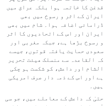
قدغن کا خاتمہ ہوا بلکہ عراق میں
ایران کے اثر و رسوخ میں بھی
ڈرامائی اضافہ ہوا۔ شام میں بھی
ایران اور اس کے اتحادیوں کا اثر
و رسوخ بڑھا ہے، جبکہ مغربی اور
سعودی حمایت یافتہ قوتوں، جیسے
کہ القاعدہ سے منسلک ھیئت تحریر
الشام اور داعش، کو شکست ہو چکی
ہے اور اس کے ذمہ دار صرف امریکی
ہیں۔
حتیٰ کہ داعش کے معاملے میں، جو سی