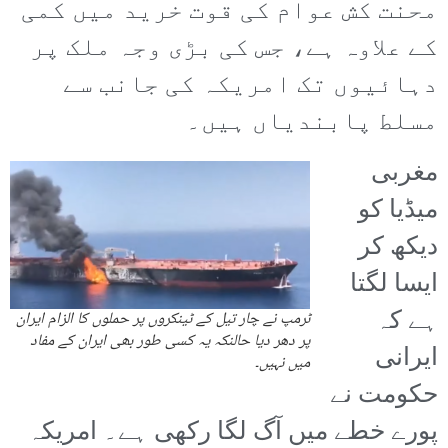
محنت کش عوام کی قوت خرید میں کمی
کے علاوہ ہے، جس کی بڑی وجہ ملک پر
دہائیوں تک امریکہ کی جانب سے
مسلط پابندیاں ہیں۔
مغربی
میڈیا کو
دیکھ کر
ایسا لگتا
ہے کہ
ٹرمپ نے چار تیل کے ٹینکروں پر حملوں کا الزام ایران
پر دھر دیا حالنکہ یہ کسی طور بھی ایران کے مفاد
ایرانی
میں نہیں۔
حکومت نے
پورے خطے میں آگ لگا رکھی ہے۔ امریکہ