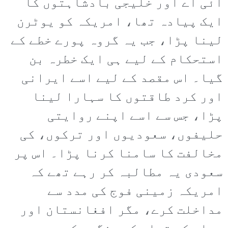
آئی اے اور خلیجی بادشاہتوں کا
ایک پیادہ تھا، امریکہ کو یوٹرن
لینا پڑا، جب یہ گروہ پورے خطے کے
استحکام کے لیے ہی ایک خطرہ بن
گیا۔ اس مقصد کے لیے اسے ایرانی
اور کرد طاقتوں کا سہارا لینا
پڑا، جس سے اسے اپنے روایتی
حلیفوں، سعودیوں اور ترکوں، کی
مخالفت کا سامنا کرنا پڑا۔ اس پر
سعودی یہ مطالبہ کر رہے تھے کہ
امریکہ زمینی فوج کی مدد سے
مداخلت کرے، مگر افغانستان اور