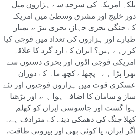
بلکہ امریکہ کی سرحد سے ہزاروں میل
دور خلیج اور مشرق وسطیٰ میں امریکہ
کے جنگی بحری جہاز، بحری بیڑے، بمبار
طیارے اور ہزاروں کی تعداد میں فوجی کیا
کر رہے ہیں؟ ایران کے ارد گرد کا علاقہ
امریکی فوجی اڈوں اور بحری دستوں سے
بھرا پڑا ہے۔ پچھلے کچھ ماہ کے دوران
عسکری قوت میں ہزاروں فوجیوں اور نئے
ساز و سامان کا اضافہ ہوا ہے، اور بڑھتا
ہوا گشت اور جاسوسی ایران کو کھلم
کھلا جنگ کی دھمکی دینے کے مترادف ہے۔
اگر ایران، یا کوئی بھی اور بیرونی طاقت،