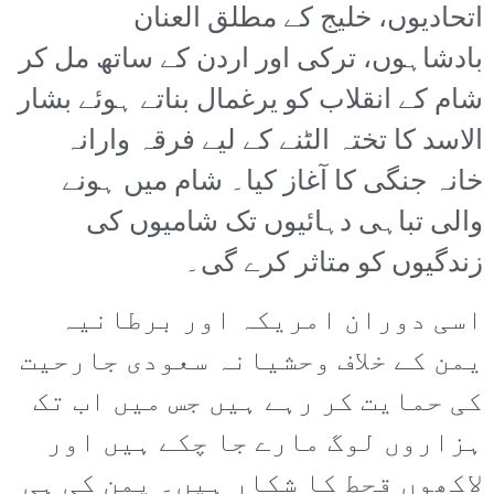
اتحادیوں، خلیج کے مطلق العنان
بادشاہوں، ترکی اور اردن کے ساتھ مل کر
شام کے انقلاب کو یرغمال بناتے ہوئے بشار
الاسد کا تختہ الٹنے کے لیے فرقہ وارانہ
خانہ جنگی کا آغاز کیا۔ شام میں ہونے
والی تباہی دہائیوں تک شامیوں کی
زندگیوں کو متاثر کرے گی۔
اسی دوران امریکہ اور برطانیہ
یمن کے خلاف وحشیانہ سعودی جارحیت
کی حمایت کر رہے ہیں جس میں اب تک
ہزاروں لوگ مارے جا چکے ہیں اور
لاکھوں قحط کا شکار ہیں۔ یمن کی ہی