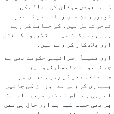
طرح سعودی سوڈان کی بھاڑے کی
فوجوں، جن میں زیادہ تر کم عمر
فوجی شامل ہیں، کی حمایت کر رہے
ہیں جو سوڈان میں انقلابیوں کا قتل
اور بلادکار کر رہے ہیں۔
اور یقیناً اسرائیلی حکومت بھی ہے
جو نسلوں سے فلسطینیوں پر
ظالمانہ جبر کر رہی ہے، ان پر
بمباری کر رہی ہے اور ان کی جانیں
لے رہی ہے۔ اس نے کئی مرتبہ لبنان
پر بھی حملہ کیا ہے اور حال ہی میں