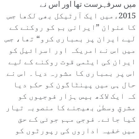
میں سرفہرست تھا اور اس نے
2015ءمیں ایک آرٹیکل بھی لکھا جس
کا عنوان ”ایرانی بم کو روکنے کے
لیے ایران پر بمباری کرو“ تھا، جس
میں اس نے امریکہ اور اسرائیل کو
ایران کی ایٹمی قوت روکنے کے لیے
اس پر بمباری کا مشورہ دیا۔ اس نے
حال ہی میں پینٹاگون کو حکم دیا
کہ ایک لاکھ بیس ہزار فوجیوں کو
مشرقِ وسطیٰ بھیجنے کا منصوبہ تیار
کیا جائے۔ فوجی مہم جوئی کے حق
میں خفیہ اداروں کی رپورٹوں کو