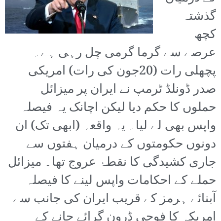
گذشتہ
کچھ
عرصے سے گرما گرمی چل رہی ہے۔
پچھلی رات (20جون کی رات) امریکی
صدر ڈونلڈ ٹرمپ نے ایران پر میزائل
حملوں کا حکم دیا لیکن اچانک یہ فیصلہ
واپس بھی لے لیا۔ یہ واقعہ (ابھی تک) ان
دونوں حکومتوں کے درمیان ہفتوں سے
جاری کشیدگی کا نقطۂ عروج تھا۔ میزائل
حملے کے احکامات واپس لینے کا فیصلہ
آبنائے ہرمز کے قریب ایران کی جانب سے
امریکہ کا فوجی ڈرون گرائے جانے کے