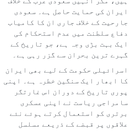
ہیں، مگر انہیں سعودی عرب کے خلاف
ایران کی حمایت حاصل ہے۔ سعودی
جارحیت کے خلاف جاری ان کا کامیاب
دفاع سلطنت میں عدم استحکام کی
ایک بہت بڑی وجہ ہے، جو تاریخ کے
گہرے ترین بحران سے گزر رہی ہے۔
اسرائیلی حکومت کے لیے بھی ایران
کا ابھار ایک سنگین خطرہ ہے۔ اپنی
پوری تاریخ کے دوران اس غارتگر
سامراجی ریاست نے اپنی عسکری
برتری کو استعمال کرتے ہوئے نئے
علاقوں پر قبضے کے ذریعے مسلسل