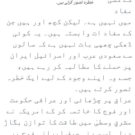
کے کسی
خطرہ تصور کرتے ہیں۔
مفاد
میں نہیں ہے۔ لیکن کچھ اور ہیں جن
کے مفاد ات وابستہ ہیں۔ یہ کوئی
ڈھکی چھپی بات نہیں ہے کہ سالوں
سے سعودی عرب اور اسرائیل ایران
پر حملے کا مطالبہ کر رہے ہیں،
جسے وہ اپنے وجود کے لیے ایک خطرہ
تصور کرتے ہیں۔
عراق پر چڑھائی اور عراقی حکومت
اور فوج کا خاتمہ کر کے امریکہ نے
مشرقِ وسطیٰ میں طاقت کا توازن بگاڑ
دیا۔ اس سے نہ صرف ایرانی فوج پر