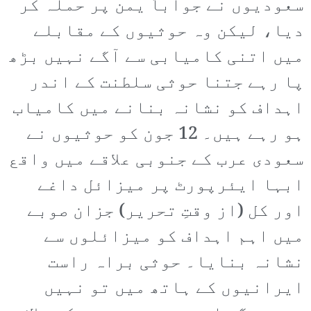
سعودیوں نے جواباً یمن پر حملہ کر
دیا، لیکن وہ حوثیوں کے مقابلے
میں اتنی کامیابی سے آگے نہیں بڑھ
پا رہے جتنا حوثی سلطنت کے اندر
اہداف کو نشانہ بنانے میں کامیاب
ہو رہے ہیں۔ 12 جون کو حوثیوں نے
سعودی عرب کے جنوبی علاقے میں واقع
ابہا ایئرپورٹ پر میزائل داغے
اور کل (از وقتِ تحریر) جزان صوبے
میں اہم اہداف کو میزائلوں سے
نشانہ بنایا۔ حوثی براہ راست
ایرانیوں کے ہاتھ میں تو نہیں