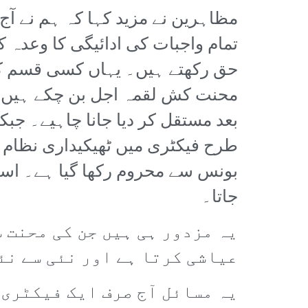
مظاہرین نے مزید کہا کہ ہم نے آج
تمام واجبات کی ادائیگی کا وعدہ کی
حق رکھتے ہیں۔ یہاں کسی قسم ک
طرح فیکٹری میں ٹھیکیداری نظام را
جاتا۔
یہ مزدور ہی ہیں جن کی محنت 
عیاشی کرتا ہے اور نئی سے نئ
یہ مسائل آج صرف ایک فیکٹری 