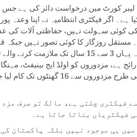
 لیبر کورٹ میں درخواست دائر کی ہے جس پر
ا ہے۔ اگر فیکٹری انتظامیہ نے اپنا وعدہ پورا
ی کوئی سہولت نہیں، حفاظتی آلات کی عد
بعد مستقل کر دیا جانا چاہیے۔ جبکہ یہاں 3 سے 15
ئج ہے، مزدوروں کو اولڈ ایج بینیفٹ، مہنگائ
بونس سے محروم رکھا گیا ہے۔ اسی طرح مزدو
سے فیکٹری چلتی ہے، مالک تو صرف مزد
ی فیکٹریاں بناتا جاتا ہے۔
میں ہی موجود نہیں بلکہ پاکستان کی 