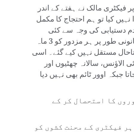
 فیکٹری مالک نے ہفتے کے اندر
 نہیں کیا تو ہم احتجاج کا مکمل
م دستیابی کی وجہ سے کئی
محنت کش لقمہ اجل بن چکے ہیں۔ مستقل روزگار کا کوئی تصور نہیں جبکہ قانونی طور پر ہر مزدور کو 3 ماہ
 سال تک ملازمت کرنے والے تاحال مستقل نہیں کیے گئے۔ اسی
ی الاؤنس، سالانہ چھٹیوں اور
روں سے 16 گھنٹوں تک کام لیا جاتا جبکہ اوور ٹائم بھی نہیں دیا
وروں کا استحصال کر کے
ہر فیکٹری کے محنت کشوں کو