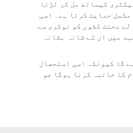
فیکٹری کیساتھ مل کر لڑنا
مکمل حمایت کرتا ہے۔ اسی
لے محنت کشوں کو نوکری سے
ہد میں ان کے شانہ بشانہ
ے گا کیونکہ اسی استحصال
م کا خاتمہ کرنا ہوگا جو