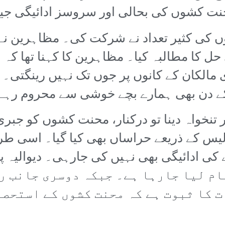
نت کشوں کی بحالی اور سروسز ادائیگی جی
کی کثیر تعداد نے شرکت کی۔ مظاہرین نے
ل کا مطالبہ کیا۔ مظاہرین کا کہنا تھا کہ 
ی مالکان کے کانوں پر جوں تک نہیں رینگتی۔
کے دن بھی ہمارے بچے خوشی سے محروم رہے
 تنخواہ دینا تو درکنار، محنت کشوں کو جبری
پولیس کے ذریعے حراساں بھی کیا گیا۔ اسی
م اجرت 25 ہزار روپے کی ادائیگی بھی نہیں کی جارہی۔ دی
16 گھنٹوں تک کام لیا جارہا ہے۔ جبکہ دوسری 
ت کا ثبوت ہے کہ محنت کشوں کے استحصا