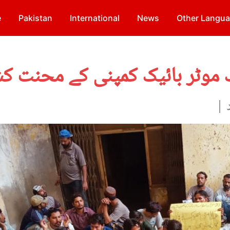
e
Pakistan
International
News
Other Langu
ک موٹر بائیک کمپنی کے محنت 
 |