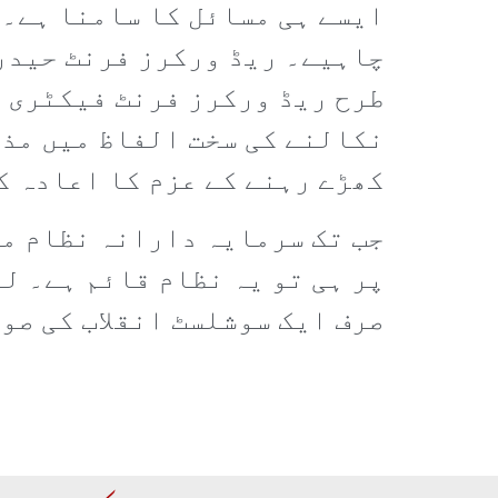
ایسے ہی مسائل کا سامنا ہے۔ 
چاہیے۔ ریڈ ورکرز فرنٹ حیدر
طرح ریڈ ورکرز فرنٹ فیکٹری ا
نکالنے کی سخت الفاظ میں مذم
کھڑے رہنے کے عزم کا اعادہ ک
جب تک سرمایہ دارانہ نظام م
پر ہی تو یہ نظام قائم ہے۔ ل
صرف ایک سوشلسٹ انقلاب کی صو