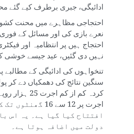
ادائیگی، جبری برطرف کیے گئے مح
احتجاجی مظاہرے میں محنت کشوں 
نعرے بازی کی اور مسائل کے فوری ح
احتجاج ہیں پر انتظامیہ اور فیکٹر
نہیں دی گئیں، عید جیسے خوشی 
تنخواہوں کی ادائیگی کے مطالبے پر
سنگین نتائج کی دھمکیاں دے کر 
کردہ کم از ک
اجرت پر 12 سے 
افتتاح کیا گیا ہے۔ یہ اس با
دولت میں اضافہ ہوتا ہے۔