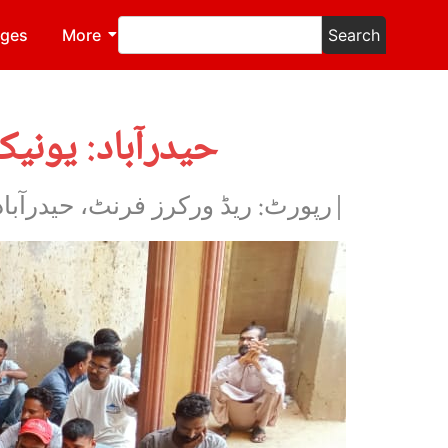
ages
More
Search
حیدرآباد: یونی
|رپورٹ: ریڈ ورکرز فرنٹ، حیدرآباد