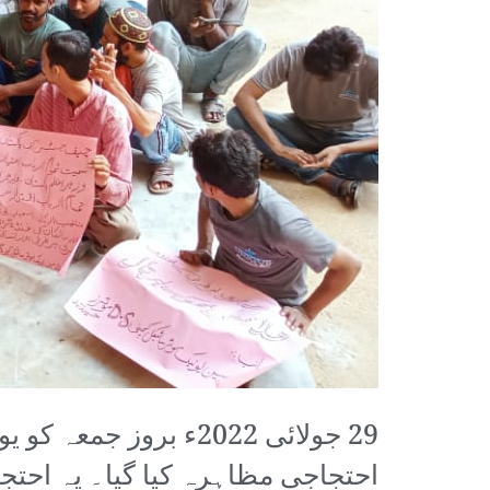
29 جولائی 2022ء برو
احتجاجی مظاہرہ کیا گیا۔ یہ احتج