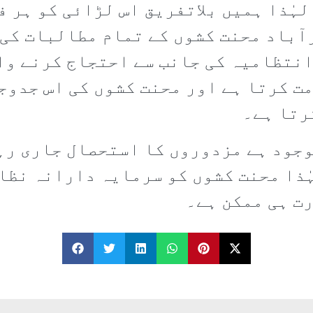
لہٰذا ہمیں بلاتفریق اس لڑائی کو ہر 
آباد محنت کشوں کے تمام مطالبات کی 
نتظامیہ کی جانب سے احتجاج کرنے وا
ت کرتا ہے اور محنت کشوں کی اس جدوج
رتا ہے۔
وجود ہے مزدوروں کا استحصال جاری رہ
ہٰذا محنت کشوں کو سرمایہ دارانہ نظا
رت ہی ممکن ہے۔