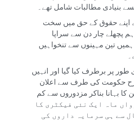
سے بنیادی مطالبات شامل تھے۔
 اپنے حقوق کے حق میں سخت
ہم پچھلے چار دن سے سراپا
 ہمیں تین مہینوں سے تنخواہیں
۔
 طور پر برطرف کیا گیا اور انہیں
 طرح حکومت کی طرف سے اعلان
والیہ پن کا بہانا بناکر مزدوروں سے کم
جانب رواں ماہ ایک نئی فیکٹری کا
ل سے ہی سرمایہ داروں کی