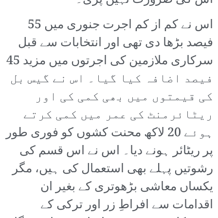
اس کی ضرورت نہیں پڑی۔
اس نے کم از کم اجرت جنوری میں 55
فیصد بڑھا دی تھی اور انتخابات سے قبل
سرکاری ملازمین کی اجرتوں میں مزید 45
فیصد اضافہ کیا گیا۔ اس نے گیس بل
کی قیمتوں میں بھی کمی کی اور
ریٹائرمنٹ کی عمر میں کمی کرتے
ہوئے 20 لاکھ محنت کشوں کو فوری طور
پر ریٹائر ہونے دیا۔ اس نے اس قسم کی
رشوتیں پہلے بھی استعمال کی ہیں، مگر
یکساں معاشی بڑھوتری کے بغیر ان
اقدامات سے افراطِ زر اور ترکی کے