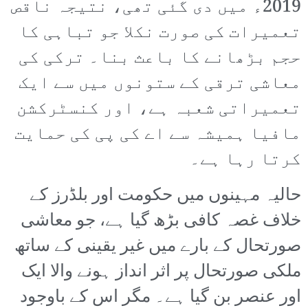
2019ء میں دی گئی تھی، نتیجہ ناقص
تعمیرات کی صورت نکلا جو تباہی کا
حجم بڑھانے کا باعث بنا۔ ترکی کی
معاشی ترقی کے ستونوں میں سے ایک
تعمیراتی شعبہ ہے، اور کنسٹرکشن
مافیا ہمیشہ سے اے کی پی کی حمایت
کرتا رہا ہے۔
حالیہ مہینوں میں حکومت اور بلڈرز کے
خلاف غصہ کافی بڑھ گیا ہے، جو معاشی
صورتحال کے بارے میں غیر یقینی کے ساتھ
ملکی صورتحال پر اثر انداز ہونے والا ایک
اور عنصر بن گیا ہے۔ مگر اس کے باوجود