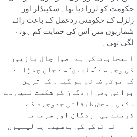
حکومت کو لرزا دیا تھا۔ سکینڈلز اور
زلزلے کے حکومتی ردعمل کے باعث رائے
شماریوں میں اس کی حمایت کم ہونے
لگی تھی۔
انتخابات کی بے اصول چال بازیوں
کی وجہ سے ’سلطان‘ سے جان چھڑانے
کا موقع ضائع ہو گیا۔ کم ترین
برائی بھی اردگان کو شکست نہیں دے
سکتی۔ محض طبقاتی جدوجہد کے
ذریعے ہی اردگان اور سرمایہ
دارانہ ترکی کی بوسیدہ پالیسیوں