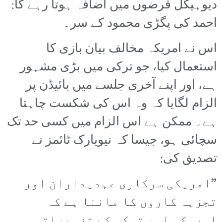
دیوہیکل قرضوں میں اضافہ ہوتا رہے گا:
احمد کی پگڑی محمود کے سر۔
اس نے امریکہ مخالف بیان بازی کا
استعمال کیا، جو ترکی میں بڑی مشہور
ہے، اور اپنے آخری جلسے میں بائیڈن پر
الزام لگایا کہ وہ اس کی شکست چاہتا
ہے۔ ممکن ہے اس الزام میں کسی حد تک
سچائی ہو، جیسا کہ نیویارک ٹائمز نے
تصدیق کی:
”امریکی سرکاری عہدیداران اور
تجزیہ کاروں کا ماننا ہے کہ
امریکہ اور ترکی کے تزویراتی