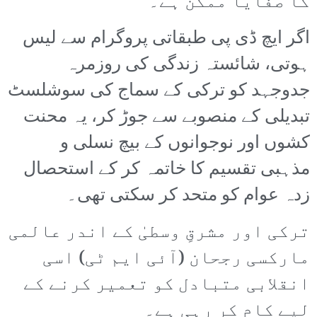
کا صفایا ممکن ہے۔
اگر ایچ ڈی پی طبقاتی پروگرام سے لیس
ہوتی، شائستہ زندگی کی روزمرہ
جدوجہد کو ترکی کے سماج کی سوشلسٹ
تبدیلی کے منصوبے سے جوڑ کر، یہ محنت
کشوں اور نوجوانوں کے بیچ نسلی و
مذہبی تقسیم کا خاتمہ کر کے استحصال
زدہ عوام کو متحد کر سکتی تھی۔
ترکی اور مشرقِ وسطیٰ کے اندر عالمی
مارکسی رجحان (آئی ایم ٹی) اسی
انقلابی متبادل کو تعمیر کرنے کے
لیے کام کر رہی ہے۔