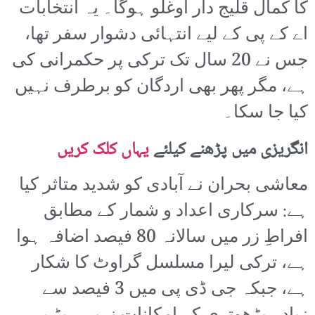
کا کمال قلیج دار اوغلو ہوگا۔ یہ انتخابات
اے کے پی کے لیے انتہائی دشوار سفر تھا،
جس نے 20 سال تک ترکی پر حکمرانی کی
ہے، مگر پھر بھی اردگان کو برطرف نہیں
کیا جا سکا۔
انگریزی میں پڑھنے کیلئے
یہاں کلک کریں
معاشی بحران نے آبادی کو شدید متاثر کیا
ہے: سرکاری اعداد و شمار کے مطابق
افراطِ زر میں سالانہ 80 فیصد اضافہ ہوا
ہے، ترکی لیرا مسلسل گراوٹ کا شکار
ہے، جبکہ جی ڈی پی میں 3 فیصد سے