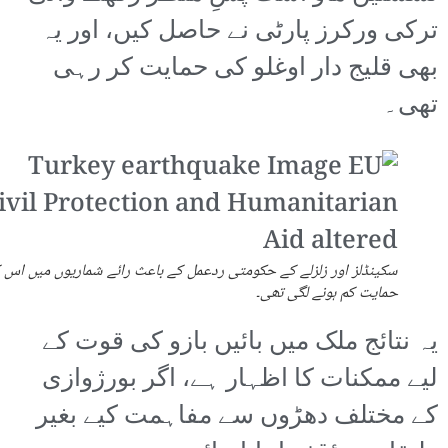
ترکی ورکرز پارٹی نے حاصل کیں، اور یہ
بھی قلیج دار اوغلو کی حمایت کر رہی
تھی۔
سکینڈلز اور زلزلے کے حکومتی ردعمل کے باعث رائے شماریوں میں اس 
حمایت کم ہونے لگی تھی۔
یہ نتائج ملک میں بائیں بازو کی قوت کے
لیے ممکنات کا اظہار ہے، اگر بورژوازی
کے مختلف دھڑوں سے مفاہمت کیے بغیر