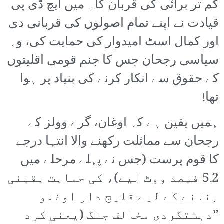
کم تر برائی کی قربان گاہ میں ایچ ڈی پی
قیادت نے اپنے تمام اصولوں کی قربانی دی
اور کمال اسٹ امیدوار کی حمایت کی، وہ
سیاسی رجحان جس کا جنم قومی اقلیتوں
کے حقوق سے انکار کرنے کی بنیاد پر ہوا
تھا!
ہمیں یقین ہے کہ اوغان، گرے وولز کے
رجحان سے مماثلت رکھنے والا انتہا درجے
کا قوم پرست (جس نے پہلے مرحلے میں
5.2 فیصد ووٹ لیے)، کی حمایت یقینی
بنانے کے لیے قلیج دار اوغلو
”دہشتگردی مخالف جنگ (یعنی کرد