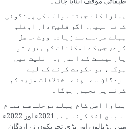
طبقاتی مؤقف اپنایا جائے۔
ہمارا کام جیتنے والے کی پیشگوئی
کرنا نہیں۔ اگر قلیج دار اوغلو
پہلے مرحلے سے زیادہ ووٹ حاصل
کرے، جس کے امکانات کم ہیں، تو
پارلیمنٹ کے اندر وہ اقلیت میں
ہوگا، جو حکومت کرنے کے لیے
اردگان سے اپنے اختلافات مزید کم
کرنے پر مجبور ہوگا۔
ہمارا اصل کام پہلے مرحلے سے تمام
اسباق اخذ کرنا ہے۔ 2021ء اور 2022ء
میں ہڑتالوں اور بڑی تحریکوں نے اردگان