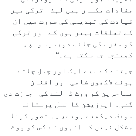
مفادات یکساں ہیں لہٰذا ترکی میں
قیادت کی تبدیلی کی صورت میں ان
کے تعلقات بہتر ہوں گے اور ترکی
کو مغرب کی جانب دوبارہ واپس
کھینچا جا سکتا ہے۔“
جیتنے کے لیے ایک اور چال چلتے
ہوئے لاکھوں شامی اور افغان
مہاجرین کو ووٹ ڈالنے کی اجازت دی
گئی۔ اپوزیشن کا نسل پرستانہ
مؤقف دیکھتے ہوئے، یہ تصور کرنا
مشکل نہیں کہ انہوں نے کس کو ووٹ