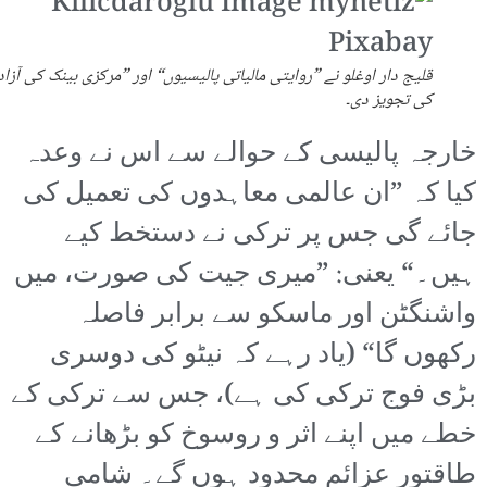
قلیج دار اوغلو نے ”روایتی مالیاتی پالیسیوں“ اور ”مرکزی بینک کی آزا
کی تجویز دی۔
خارجہ پالیسی کے حوالے سے اس نے وعدہ
کیا کہ ”ان عالمی معاہدوں کی تعمیل کی
جائے گی جس پر ترکی نے دستخط کیے
ہیں۔“ یعنی: ”میری جیت کی صورت، میں
واشنگٹن اور ماسکو سے برابر فاصلہ
رکھوں گا“ (یاد رہے کہ نیٹو کی دوسری
بڑی فوج ترکی کی ہے)، جس سے ترکی کے
خطے میں اپنے اثر و روسوخ کو بڑھانے کے
طاقتور عزائم محدود ہوں گے۔ شامی