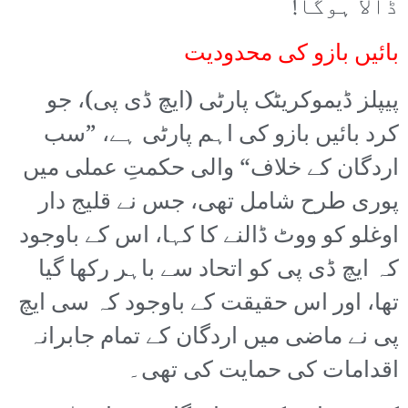
ڈالا ہوگا!
بائیں بازو کی محدودیت
پیپلز ڈیموکریٹک پارٹی (ایچ ڈی پی)، جو
کرد بائیں بازو کی اہم پارٹی ہے، ”سب
اردگان کے خلاف“ والی حکمتِ عملی میں
پوری طرح شامل تھی، جس نے قلیج دار
اوغلو کو ووٹ ڈالنے کا کہا، اس کے باوجود
کہ ایچ ڈی پی کو اتحاد سے باہر رکھا گیا
تھا، اور اس حقیقت کے باوجود کہ سی ایچ
پی نے ماضی میں اردگان کے تمام جابرانہ
اقدامات کی حمایت کی تھی۔