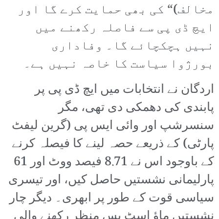
مخالف)“ کی بھی حمایت کرے گا اور
ایچ ڈی پی سے فاصلہ رکھنے میں
نہیں ہچکچائے گا۔ وفاداری
بورژوا سیاست کا خاصہ نہیں ہے۔
اردگان نے انتخابات میں ایچ ڈی پی پر
پابندی کی دھمکی دی تھی، مگر
سنسرشپ اور وائی ایس پی (گرین لیفٹ
پارٹی) کے ذریعے حصہ لینے کا فیصلہ کرنے
کے باوجود اس نے 8.71 فیصد ووٹ اور 61
پارلیمانی نشستیں حاصل کیں، اور تیسری
سیاسی قوت کے طور پر ابھری۔ دیگر چار
نشستیں ماؤ اسٹ پسِ منظر رکھنے والی