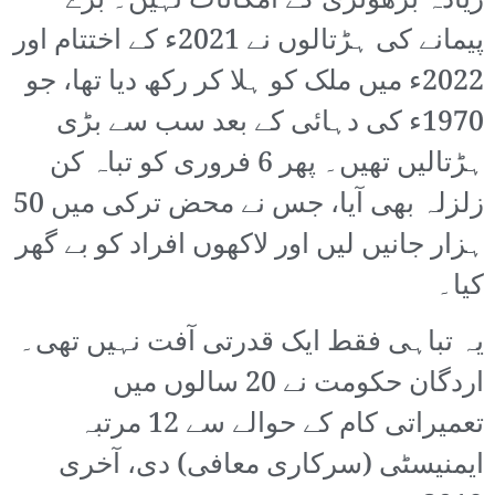
زیادہ بڑھوتری کے امکانات نہیں۔ بڑے
پیمانے کی ہڑتالوں نے 2021ء کے اختتام اور
2022ء میں ملک کو ہلا کر رکھ دیا تھا، جو
1970ء کی دہائی کے بعد سب سے بڑی
ہڑتالیں تھیں۔ پھر 6 فروری کو تباہ کن
زلزلہ بھی آیا، جس نے محض ترکی میں 50
ہزار جانیں لیں اور لاکھوں افراد کو بے گھر
کیا۔
یہ تباہی فقط ایک قدرتی آفت نہیں تھی۔
اردگان حکومت نے 20 سالوں میں
تعمیراتی کام کے حوالے سے 12 مرتبہ
ایمنیسٹی (سرکاری معافی) دی، آخری