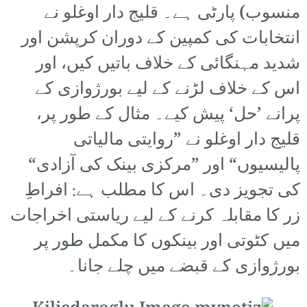
منسوب) پارٹی ہے۔ قلیج دار اوغلو نے
انتخابات کی کمپین کے دوران کرپشن اور
شدید مہنگائی کے خلاف باتیں کیں، اور
اس کے خلاف لڑنے کے لیے بورژوازی کے
پرانے ’حل‘ پیش کیے۔ مثال کے طور پر،
قلیج دار اوغلو نے ”روایتی مالیاتی
پالیسیوں“ اور ”مرکزی بینک کی آزادی“
کی تجویز دی۔ اس کا مطلب ہے: افراطِ
زر کا مقابلہ کرنے کے لیے ریاستی اخراجات
میں کٹوتی اور بینکوں کا مکمل طور پر
بورژوازی کے قبضے میں چلے جانا۔