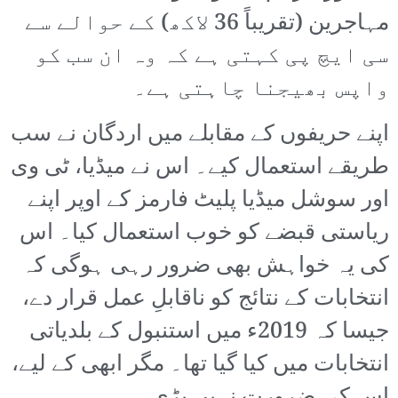
مہاجرین (تقریباً 36 لاکھ) کے حوالے سے
سی ایچ پی کہتی ہے کہ وہ ان سب کو
واپس بھیجنا چاہتی ہے۔
اپنے حریفوں کے مقابلے میں اردگان نے سب
طریقے استعمال کیے۔ اس نے میڈیا، ٹی وی
اور سوشل میڈیا پلیٹ فارمز کے اوپر اپنے
ریاستی قبضے کو خوب استعمال کیا۔ اس
کی یہ خواہش بھی ضرور رہی ہوگی کہ
انتخابات کے نتائج کو ناقابلِ عمل قرار دے،
جیسا کہ 2019ء میں استنبول کے بلدیاتی
انتخابات میں کیا گیا تھا۔ مگر ابھی کے لیے،