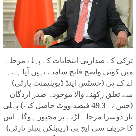
ترکی کے صدارتی انتخابات کے پہلے مرحلے
میں کوئی واضح فاتح سامنے نہیں آیا ہے۔
اے کے پی (جسٹس اینڈ ڈیویلپمنٹ پارٹی)
سے تعلق رکھنے والا موجودہ صدر اردگان
(جس نے 49.3 فیصد ووٹ حاصل کیے) پہلی
بار دوسرا مرحلہ لڑنے پر مجبور ہوگا۔ اس
کا حریف سی ایچ پی (ریپبلکن پیپلز پارٹی)