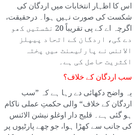
اس کا اظہار انتخابات میں اردگان کی
شکست کی صورت نہیں ہوا۔ درحقیقت،
اگرچہ اے کے پی تقریباً 20 نشستیں کھو
دے گی، اردگان کے اتحاد پیپلز
الائنس نے پارلیمنٹ میں پختہ
اکثریت حاصل کی ہے۔
سب اردگان کے خلاف؟
یہ واضح دکھائی دے رہا ہے کہ ”سب
اردگان کے خلاف“ والی حکمتِ عملی ناکام
ہو گئی ہے۔ قلیج دار اوغلو نیشن الائنس
کی جانب سے کھڑا ہوا، جو چھے پارٹیوں پر