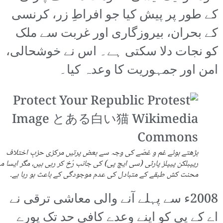
کے طور پر پیش کیا جو افراطِ زر، کرنسی
کے بحران، بیروزگاری اور غربت سے ملک
کو نجات دلا سکتی ہے۔ اس نے خوشحالی،
امن اور جمہوریت کا وعدہ کیا۔
بڑھتے ہوئے غم و غصّے کی وجہ سے بعض پرتیں مرکزی حزبِ اختلاف
ریپبلکن پیپلز پارٹی (سی ایچ پی) کی جانب رُخ کر رہی ہیں، مگر ایسا
محنت کش طبقے کے متبادل کی عدم موجودگی کے باعث ہو رہا ہے۔
2008ء سے پہلے آنے والی معاشی ترقی نے
اے کے پی کو اپنے وعدے کافی حد تک پورے