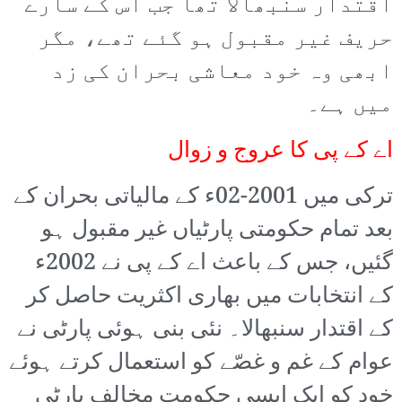
اقتدار سنبھالا تھا جب اس کے سارے
حریف غیر مقبول ہو گئے تھے، مگر
ابھی وہ خود معاشی بحران کی زد
میں ہے۔
اے کے پی کا عروج و زوال
ترکی میں 2001-02ء کے مالیاتی بحران کے
بعد تمام حکومتی پارٹیاں غیر مقبول ہو
گئیں، جس کے باعث اے کے پی نے 2002ء
کے انتخابات میں بھاری اکثریت حاصل کر
کے اقتدار سنبھالا۔ نئی بنی ہوئی پارٹی نے
عوام کے غم و غصّے کو استعمال کرتے ہوئے
خود کو ایک ایسی حکومت مخالف پارٹی