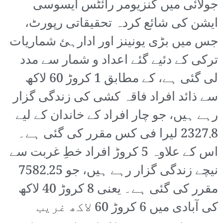
جولائی میں کنزیومر رائٹس ایسوسی
ایشن کی شائع کردہ تحقیقاتی رپورٹ،
جس میں بڑی یونینز اور ادارہئ شماریات
ترکی کے دئیے گئے اعداد و شمار سے مدد
لی گئی ہے، کے مطابق 1 کروڑ 60 لاکھ
سے ذائد افراد فاقہ کشی کی زندگی گزار
رہے ہیں، جو چار افراد کے خاندان کے لیے
2327.8 لیرا فی کس مقرر کی گئی ہے۔
اس کے علاوہ 5 کروڑ افراد خطِ غربت سے
نیچے زندگی گزار رہے ہیں، جو 7582.25
مقرر کی گئی ہے۔ یعنی 8 کروڑ 40 لاکھ
کی آبادی میں 6 کروڑ 60 لاکھ غریب