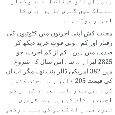
ہیں۔ ان تشویش ناک اعداد و شمار
سے ملک میں گہری نا برابری کا
اظہار ہوتا ہے۔
محنت کش اپنی اجرتوں میں کٹوتیوں کی
رفتار اور کم ہوتی قوتِ خرید دیکھ کر
صدمے میں ہیں۔ کم از کم اجرت، جو
2825 لیرا ہے، سے اس سال کے شروع
میں 382 امریکی ڈالر بنتے تھے مگر اب ان
کی قیمت 205 ڈالر ہے۔ محنت کشوں
کی آدھی سے زیادہ تعداد کم از کم
اجرت پر کام کر رہی ہے۔ قیصری
شہر، جہاں اے کے پی کی بنیاد رکھی