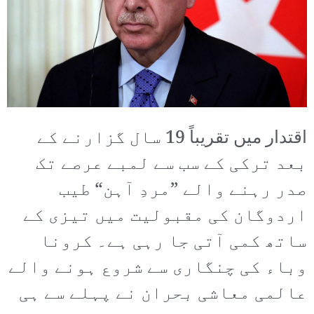
اقتدار میں تقریباً 19 سال گزارنے کے
بعد ترکی کے سب سے لمبے عرصے تک
صدر رہنے والے ”مردِ آہن“ طیب
اردوگان کی مقبولیت میں تیزی کے
ساتھ کمی آتی جا رہی ہے۔ کرونا
وباء کی چنگاری سے شروع ہونے والے
عالمی معاشی بحران نے پہلے سے ہی