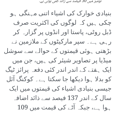
نومبر میں 30 فیصد سے زائد کمی ہوئی ہے۔
بنیادی خوارک کی اشیاء اتنی مہنگی ہو
چکی ہیں کہ لوگوں کی اکثریت صرف
ڈبل روٹی، پاستا اور انڈوں پر گزارہ کر
رہی ہے۔ سپر مارکیٹوں کے ملازمین نے
بڑھتی ہوئی قیمتوں کے حوالے سے سوشل
میڈیا پر تصاویر شیئر کی ہیں، جن میں
ایک ہفتے کے اندر اندر کئی دفعہ پرائز ٹیگ
کو بدلا ہوا دیکھا جا سکتا ہے۔ کوکنگ آئل
جیسی بنیادی اشیاء کی قیمتوں میں ایک
سال کے اندر 137 فیصد سے ذائد اضافہ
ہوا ہے، جبکہ آٹے کی قیمت میں 109