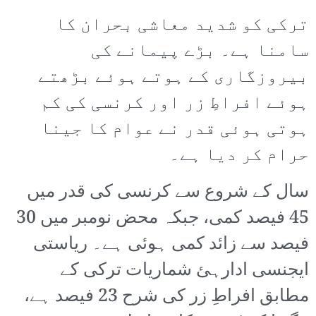
ترکی کو شدید معاشی بحران کا
سامنا ہے۔ بڑے پیمانے کی
بیروزگاری کے ہوتے ہوئے بڑھتے
ہوئے افراطِ زر اور کرنسی کی کم
ہوتی ہوئی قدر نے عوام کا جینا
حرام کر دیا ہے۔
سال کے شروع سے کرنسی کی قدر میں
45 فیصد کمی، جبکہ محض نومبر میں 30
فیصد سے زائد کمی ہوئی ہے۔ ریاستی
ایجنسی ادارہئ شماریات ترکی کے
مطابق افراطِ زر کی شرح 23 فیصد ہے،