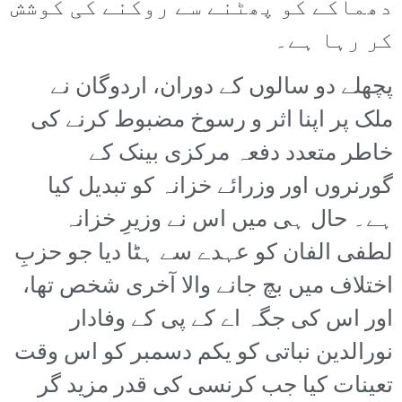
دھماکے کو پھٹنے سے روکنے کی کوشش
کر رہا ہے۔
پچھلے دو سالوں کے دوران، اردوگان نے
ملک پر اپنا اثر و رسوخ مضبوط کرنے کی
خاطر متعدد دفعہ مرکزی بینک کے
گورنروں اور وزرائے خزانہ کو تبدیل کیا
ہے۔ حال ہی میں اس نے وزیرِ خزانہ
لطفی الفان کو عہدے سے ہٹا دیا جو حزبِ
اختلاف میں بچ جانے والا آخری شخص تھا،
اور اس کی جگہ اے کے پی کے وفادار
نورالدین نباتی کو یکم دسمبر کو اس وقت
تعینات کیا جب کرنسی کی قدر مزید گر