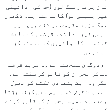
نان پرفارمنگ لون (جس کی ادائیگی
غیر یقینی ہو) کا سامنا ہے۔ لاکھوں
لوگ مزید مقروض ہو گئے ہیں اور
ابھی غیر ادا شدہ قرضوں کے باعث
قانونی کاروائیوں کا سامنا کر
رہے ہیں۔
اردوگان سمجھتا ہے وہ مزید قرضے
دے کر بحران کو قابو کر سکتا ہے،
مگر وہ ایک بنیادی نکتے کو بھول
رہا ہے: قرض کو واپس بھی کرنا پڑتا
ہے، سود سمیت! بحران کو قابو کرنے