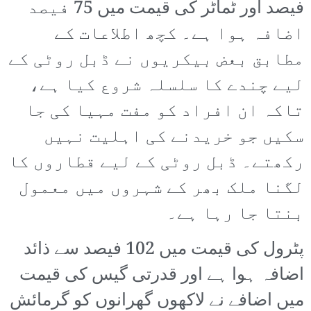
فیصد اور ٹماٹر کی قیمت میں 75 فیصد
اضافہ ہوا ہے۔ کچھ اطلاعات کے
مطابق بعض بیکریوں نے ڈبل روٹی کے
لیے چندے کا سلسلہ شروع کیا ہے،
تاکہ ان افراد کو مفت مہیا کی جا
سکیں جو خریدنے کی اہلیت نہیں
رکھتے۔ ڈبل روٹی کے لیے قطاروں کا
لگنا ملک بھر کے شہروں میں معمول
بنتا جا رہا ہے۔
پٹرول کی قیمت میں 102 فیصد سے ذائد
اضافہ ہوا ہے اور قدرتی گیس کی قیمت
میں اضافے نے لاکھوں گھرانوں کو گرمائش