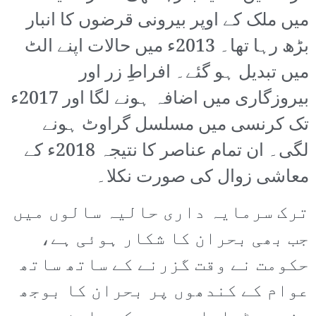
میں ملک کے اوپر بیرونی قرضوں کا انبار
بڑھ رہا تھا۔ 2013ء میں حالات اپنے الٹ
میں تبدیل ہو گئے۔ افراطِ زر اور
بیروزگاری میں اضافہ ہونے لگا اور 2017ء
تک کرنسی میں مسلسل گراوٹ ہونے
لگی۔ ان تمام عناصر کا نتیجہ 2018ء کے
معاشی زوال کی صورت نکلا۔
ترک سرمایہ داری حالیہ سالوں میں
جب بھی بحران کا شکار ہوئی ہے،
حکومت نے وقت گزرنے کے ساتھ ساتھ
عوام کے کندھوں پر بحران کا بوجھ