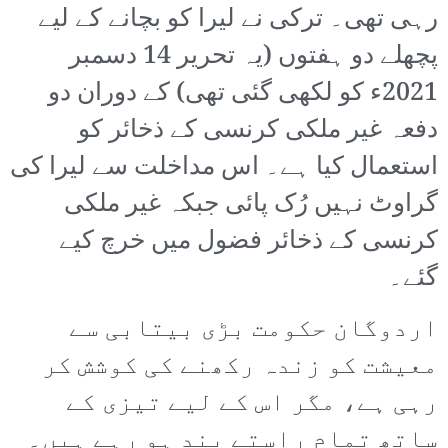
رہی تھی۔ ترکی نے لیرا کو بچانے کے لیے
پچھلے دو ہفتوں (یہ تحریر 14 دسمبر
2021ء کو لکھی گئی تھی) کے دوران دو
دفعہ غیر ملکی کرنسی کے ذخائر کو
استعمال کیا ہے۔ اس مداخلت سے لیرا کی
گراوٹ نہیں رُک پائی جبکہ غیر ملکی
کرنسی کے ذخائر فضول میں خرچ کیے
گئے۔
اردوگان حکومت بڑی بیتابی سے
معیشت کو زندہ رکھنے کی کوشش کر
رہی ہے، مگر اس کے لیے تیزی کے
ساتھ تمام راستے بند ہو رہے ہیں۔