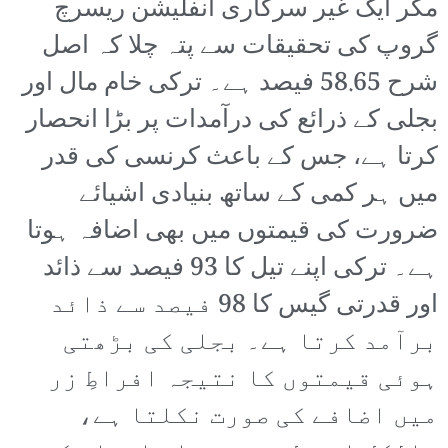
مگر ایک غیر سرکاری انفلیشن ریسرچ
گروپ کی تحقیقات سے پتہ چلا کہ اصل
شرح 58.65 فیصد ہے۔ ترکی خام مال اور
بجلی کے ذرائع کی درآمدات پر بڑا انحصار
کرتا ہے، جس کے باعث کرنسی کی قدر
میں ہر کمی کے ساتھ بنیادی اشیائے
ضرورت کی قیمتوں میں بھی اضافہ ہوتا
ہے۔ ترکی اپنے تیل کا 93 فیصد سے ذائد
اور قدرتی گیس کا 98 فیصد سے ذائد
برآمد کرتا ہے۔ بجلی کی بڑھتی
ہوئی قیمتوں کا نتیجہ افراطِ زر
میں اضافے کی صورت نکلتا ہے،