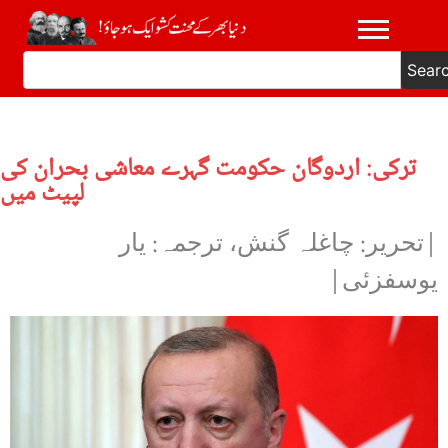
Sear
ترکی: اردوگان حکومت گہرے معاشی بحران کی
لپیٹ میں
|تحریر: چاغلہ گنش، ترجمہ: یار
یوسفزئی|