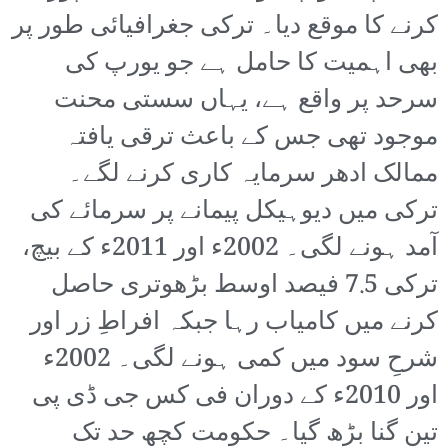
کرنے کا موقع دیا۔ ترکی جغرافیائی طور پر
بھی اہمیت کا حامل ہے جو یورپ کی
سرحد پر واقع ہے، یہاں سستی محنت
موجود تھی جس کے باعث ترقی یافتہ
ممالک ادھر سرمایہ کاری کرنے لگے۔
ترکی میں دیوہیکل پیمانے پر سرمائے کی
آمد ہونے لگی۔ 2002ء اور 2011ء کے بیچ،
ترکی 7.5 فیصد اوسط بڑھوتری حاصل
کرنے میں کامیاب رہا جبکہ افراطِ زر اور
شرحِ سود میں کمی ہونے لگی۔ 2002ء
اور 2010ء کے دوران فی کس جی ڈی پی
تین گنا بڑھ گیا۔ حکومت کچھ حد تک