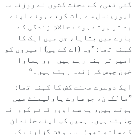
گئی تھی، کے محنت کشوں نے روزنامہ
ایورینسل سے بات کرتے ہوئے اپنے
بد تر ہوتے ہوئے حالاتِ زندگی کے
بارے میں بتایا، جن میں ایک کا
کہنا تھا: ”وہ (اے کے پی) امیروں کو
امیر تر بنا رہے ہیں اور ہمارا
خون چوس کر زندہ رہتے ہیں۔“
ایک دوسرے محنت کش کا کہنا تھا:
”مالکان، جو سارے پارلیمنٹ میں
ہوتے ہیں، ہم سے اوور ٹائم کروانا
چاہتے ہیں۔ ہمیں کب اپنے خاندان
کے ساتھ تھوڑا سا وقت گزارنے کا