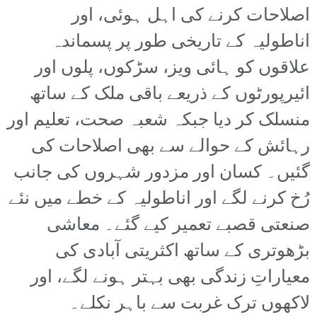
اصلاحات کرنے کی اہل ہوئی، اور
اناطولیہ کے تاریخی طور پر پسماندہ
علاقوں کو ہائی ویز، سڑکوں، پلوں اور
ائیرپورٹوں کے ذریعے باقی ملک کے ساتھ
منسلک کر دیا جبکہ شعبہ صحت، تعلیم اور
رہائش کے حوالے سے بھی اصلاحات کی
گئیں۔ کسان اور مزدور شہروں کی جانب
رُخ کرنے لگے اور اناطولیہ کے خطے میں نئے
صنعتی قصبے تعمیر کیے گئے۔ معاشی
بڑھوتری کے ساتھ اکثریتی آبادی کی
معیاراتِ زندگی بھی بہتر ہونے لگے، اور
لاکھوں ترک غربت سے باہر نکلے۔