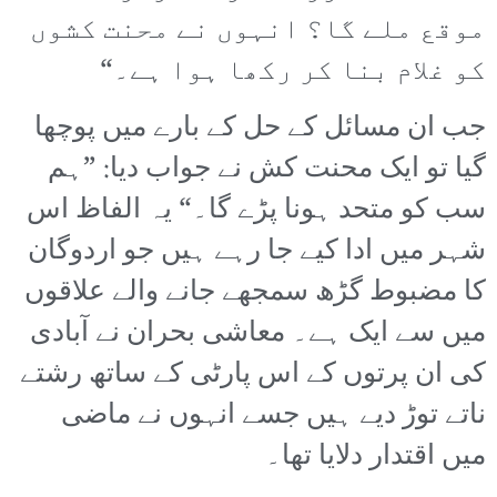
موقع ملے گا؟ انہوں نے محنت کشوں
کو غلام بنا کر رکھا ہوا ہے۔“
جب ان مسائل کے حل کے بارے میں پوچھا
گیا تو ایک محنت کش نے جواب دیا: ”ہم
سب کو متحد ہونا پڑے گا۔“ یہ الفاظ اس
شہر میں ادا کیے جا رہے ہیں جو اردوگان
کا مضبوط گڑھ سمجھے جانے والے علاقوں
میں سے ایک ہے۔ معاشی بحران نے آبادی
کی ان پرتوں کے اس پارٹی کے ساتھ رشتے
ناتے توڑ دیے ہیں جسے انہوں نے ماضی
میں اقتدار دلایا تھا۔