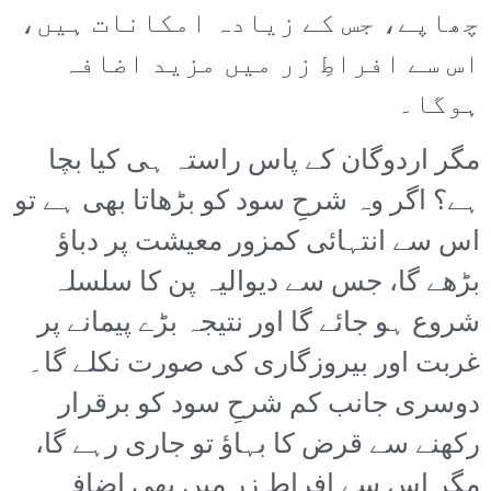
چھاپے، جس کے زیادہ امکانات ہیں،
اس سے افراطِ زر میں مزید اضافہ
ہوگا۔
مگر اردوگان کے پاس راستہ ہی کیا بچا
ہے؟ اگر وہ شرحِ سود کو بڑھاتا بھی ہے تو
اس سے انتہائی کمزور معیشت پر دباؤ
بڑھے گا، جس سے دیوالیہ پن کا سلسلہ
شروع ہو جائے گا اور نتیجہ بڑے پیمانے پر
غربت اور بیروزگاری کی صورت نکلے گا۔
دوسری جانب کم شرحِ سود کو برقرار
رکھنے سے قرض کا بہاؤ تو جاری رہے گا،
مگر اس سے افراطِ زر میں بھی اضافہ