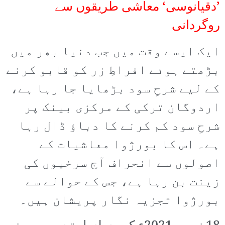
’دقیانوسی‘ معاشی طریقوں سے
روگردانی
ایک ایسے وقت میں جب دنیا بھر میں
بڑھتے ہوئے افراطِ زر کو قابو کرنے
کے لیے شرحِ سود بڑھایا جا رہا ہے،
اردوگان ترکی کے مرکزی بینک پر
شرحِ سود کم کرنے کا دباؤ ڈال رہا
ہے۔ اس کا بورژوا معاشیات کے
اصولوں سے انحراف آج سرخیوں کی
زینت بن رہا ہے، جس کے حوالے سے
بورژوا تجزیہ نگار پریشان ہیں۔