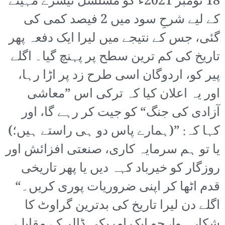
18 نومبر 2021ء کو مسلسل تیسرے مہینے
کے لیے شرحِ سود میں 2 فیصد کمی کی
گئی، جس کے نتیجے میں لیرا ایک دفعہ پھر
تاریخ کی کم ترین سطح پر پہنچ گیا۔ اگلے
پیر کو، اردوگان اسی طرح زد پر اڑا رہا،
اور یہ اعلان کیا کہ ترکی اس ”معاشی
آزادی کی جنگ“ کو جیت کر رہے گا، اور
کہا کہ: ”(ہمارے پاس دو ہی راستے ہیں؛)
یا تو ہم سرمایہ کاری، صنعتی افزائش اور
روزگار کو خیرباد کہہ دیں یا پھر تاریخی
قدم اٹھا کر اپنی ضروریات پوری کریں۔“
اگلے دن لیرا تاریخ کی بدترین گراوٹ کا
شکار ہوا، جو ایک امریکی ڈالر کے مقابلے