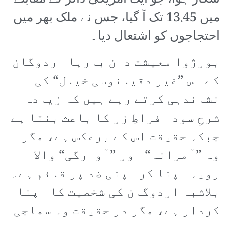
میں 13.45 تک آ گیا، جس نے ملک بھر میں
احتجاجوں کو اشتعال دیا۔
بورژوا معیشت دان بارہا اردوگان
کے اس ”غیر دقیانوسی خیال“ کی
نشاندہی کرتے رہے ہیں کہ زیادہ
شرحِ سود افراطِ زر کا باعث بنتا ہے
جبکہ حقیقت اس کے برعکس ہے، مگر
وہ ”آمرانہ“ اور ”آوارگی“ والا
رویہ اپنا کر اپنی ضد پر قائم ہے۔
بلاشبہ اردوگان کی شخصیت کا اپنا
کردار ہے، مگر در حقیقت وہ سماجی