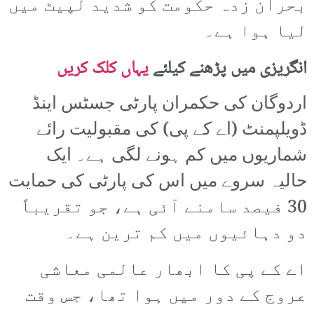
بحران زدہ حکومت کو شدید لپیٹ میں
لیا ہوا ہے۔
انگریزی میں پڑھنے کیلئے
یہاں کلک کریں
اردوگان کی حکمران پارٹی جسٹس اینڈ
ڈویلپمنٹ (اے کے پی) کی مقبولیت رائے
شماریوں میں کم ہونے لگی ہے۔ ایک
حالیہ سروے میں اس کی پارٹی کی حمایت
30 فیصد سامنے آئی ہے، جو تقریباً
دو دہائیوں میں کم ترین ہے۔
اے کے پی کا ابھار عالمی معاشی
عروج کے دور میں ہوا تھا، جس وقت