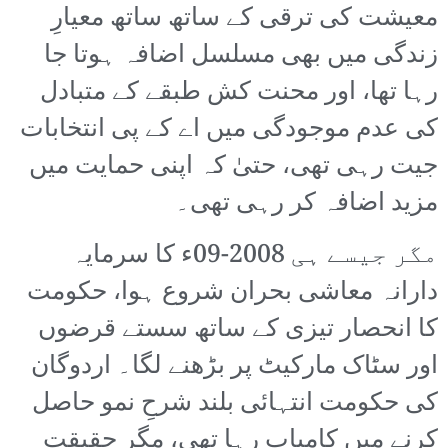
معیشت کی ترقی کے ساتھ ساتھ معیارِ
زندگی میں بھی مسلسل اضافہ ہوتا جا
رہا تھا، اور محنت کش طبقے کے متبادل
کی عدم موجودگی میں اے کے پی انتخابات
جیت رہی تھی، حتیٰ کہ اپنی حمایت میں
مزید اضافہ کر رہی تھی۔
مگر جیسے ہی 2008-09ء کا سرمایہ
دارانہ معاشی بحران شروع ہوا، حکومت
کا انحصار تیزی کے ساتھ سستے قرضوں
اور سٹاک مارکیٹ پر بڑھنے لگا۔ اردوگان
کی حکومت انتہائی بلند شرحِ نمو حاصل
کرنے میں کامیاب رہا تھی، مگر حقیقت