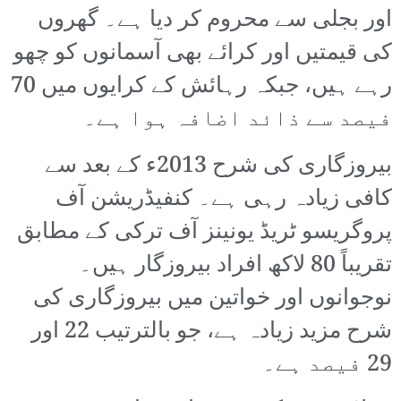
اور بجلی سے محروم کر دیا ہے۔ گھروں
کی قیمتیں اور کرائے بھی آسمانوں کو چھو
رہے ہیں، جبکہ رہائش کے کرایوں میں 70
فیصد سے ذائد اضافہ ہوا ہے۔
بیروزگاری کی شرح 2013ء کے بعد سے
کافی زیادہ رہی ہے۔ کنفیڈریشن آف
پروگریسو ٹریڈ یونینز آف ترکی کے مطابق
تقریباً 80 لاکھ افراد بیروزگار ہیں۔
نوجوانوں اور خواتین میں بیروزگاری کی
شرح مزید زیادہ ہے، جو بالترتیب 22 اور
29 فیصد ہے۔