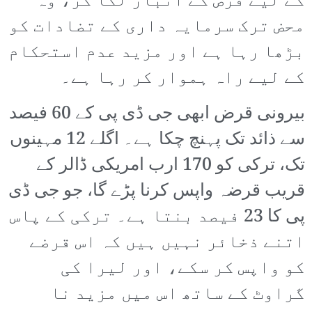
کے لیے قرض کے انبار لگا کر، وہ
محض ترک سرمایہ داری کے تضادات کو
بڑھا رہا ہے اور مزید عدم استحکام
کے لیے راہ ہموار کر رہا ہے۔
بیرونی قرض ابھی جی ڈی پی کے 60 فیصد
سے ذائد تک پہنچ چکا ہے۔ اگلے 12 مہینوں
تک، ترکی کو 170 ارب امریکی ڈالر کے
قریب قرضہ واپس کرنا پڑے گا، جو جی ڈی
پی کا 23 فیصد بنتا ہے۔ ترکی کے پاس
اتنے ذخائر نہیں ہیں کہ اس قرضے
کو واپس کر سکے، اور لیرا کی
گراوٹ کے ساتھ اس میں مزید نا