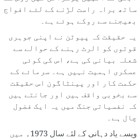
ساتھ براہ راست لڑنے کے لئے افواج
بھیجنے سے روکے ہوئے ہے۔
یہ حقیقت کہ پیوٹن نے اپنی جوہری
قوتوں کو الرٹ رہنے کے حوالے سے
شعلہ بیانی کی ہے، اس کی کوئی
عسکری اہمیت نہیں ہے۔ سرمائے کے
حکمت کار اور پینٹاگون اس حقیقت
سے بخوبی واقف ہیں اور جانتے ہیں
کہ نفسیاتی جنگ میں یہ ایک فضول
چال ہے۔
ویسے یاد دہانی کے لئے سال 1973ء میں