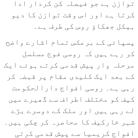
توازن ہے جو فیصلہ کن کردار ادا
کرتا ہے اور اس وقت توازن کا دیو
ہیکل جھکاؤ روس کی طرف ہے۔
پسپائی کے برعکس تمام اشارے واضح
کر رہے ہیں کہ روسی فوج مسلسل
مرحلہ وار پیش قدمی کرتے ہوئے ایک
کے بعد ایک کلیدی مقام پر قبضہ کر
رہی ہے۔ روسی افواج دارالحکومت
کیف کو مختلف اطراف سے گھیرے میں
لے رہی ہیں اور ملک کے دوسرے بڑے
شہر خارکیف کا محاصرہ کر چکی ہیں۔
افواج کریمیا سے پیش قدمی کرتی