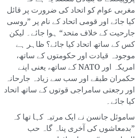
مغربی عوام کو اتحاد کی ضرورت پر قائل
کیا جائے اور قومی اتحاد کے نام پر ”روسی
جارحیت کے خلاف متحد“ ہوا جائے۔ لیکن
کس کے ساتھ اتحاد کیا جائے؟ ظاہر ہے
موجودہ قیادت اور حکومتوں کے ساتھ،
امریکہ اور NATO کے ساتھ، یعنی اپنے
حکمران طبقے اور سب سے زیادہ جارحانہ
اور رجعتی سامراجی قوتوں کے ساتھ اتحاد
کیا جائے۔
ساموئل جانسن نے ایک مرتبہ کہا تھا کہ
”بدمعاشوں کی آخری پناہ گاہ حب