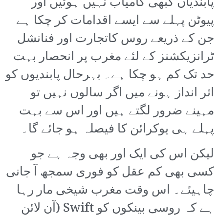
پابندیاں کبھی کامیاب نہیں ہوئیں اور
پیوٹن پہلے سے ایسے اقدامات کر چکا ہے
جن کے ذریعے روس کاتجارت اور فنانشل
ٹرانزیکشنز کے لئے مغرب پر انحصار بہت
حد تک کم ہو چکا ہے۔ بہرحال پابندیوں کو
اثر انداز ہونے میں اگر سالوں نہیں تو
مہینے ضرور لگتے ہیں اور اس سے بہت
پہلے ہی یوکرائن کا فیصلہ ہو جائے گا۔
لیکن اس کی ایک اور بھی وجہ ہے جو
کسی بھی کم عقل کو فوری سمجھ آ جانی
چاہیئے۔ اس وقت مغرب شیخی مار رہا
ہے کہ روسی بینکوں کو Swift (آن لائن