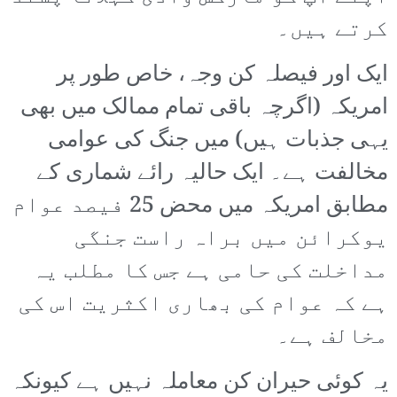
کرتے ہیں۔
ایک اور فیصلہ کن وجہ، خاص طور پر
امریکہ (اگرچہ باقی تمام ممالک میں بھی
یہی جذبات ہیں) میں جنگ کی عوامی
مخالفت ہے۔ ایک حالیہ رائے شماری کے
مطابق امریکہ میں محض 25 فیصد عوام
یوکرائن میں براہ راست جنگی
مداخلت کی حامی ہے جس کا مطلب یہ
ہے کہ عوام کی بھاری اکثریت اس کی
مخالف ہے۔
یہ کوئی حیران کن معاملہ نہیں ہے کیونکہ