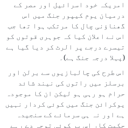
امریکہ خود اسرائیل اور مصر کے
درمیان یوم کیپور جنگ میں اس
گھناؤنی چال کا مرتکب ہوا تھا جب
اس نے اعلان کیا کہ جوہری قوتوں کو
تیسرے درجے پر الرٹ کر دیا گیا ہے
(پہلا درجہ جنگ ہے)۔
اس طرح کی چالبازیوں سے برلن اور
برسلز میں راتوں کی نیند شائد
حرام ہو رہی ہو لیکن ان کا موجودہ
یوکرائن جنگ میں کوئی کردار نہیں
ہے اور نہ ہی سرمائے کے سنجیدہ
حکمت کار اس پر کوئی توجہ دے رہے