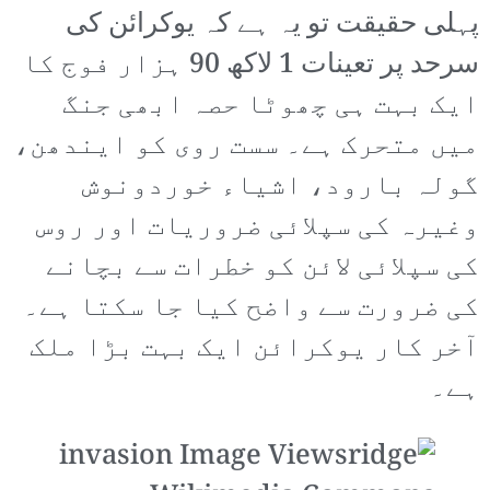
پہلی حقیقت تو یہ ہے کہ یوکرائن کی
سرحد پر تعینات 1 لاکھ 90 ہزار فوج کا
ایک بہت ہی چھوٹا حصہ ابھی جنگ
میں متحرک ہے۔ سست روی کو ایندھن،
گولہ بارود، اشیاء خوردونوش
وغیرہ کی سپلائی ضروریات اور روس
کی سپلائی لائن کو خطرات سے بچانے
کی ضرورت سے واضح کیا جا سکتا ہے۔
آخر کار یوکرائن ایک بہت بڑا ملک
ہے۔