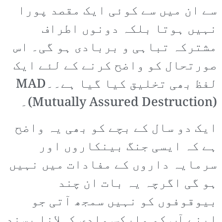
سے ان میں سے کوئی ایک مقصد پورا
نہیں ہوتا بلکہ دونوں اطراف
مشترکہ تباہی و بربادی ہو گی۔ اس
صورتحال کو واضح کرنے کے لئے ایک
لفظ بھی تخلیق کیا گیا ہے۔۔MAD
(Mutually Assured Destruction)۔
ایک دو سال کے بچے کو بھی یہ واضح
ہے کہ ایسی جنگ بینکاروں اور
سرمایہ داروں کے مفادات میں نہیں
ہو گی اگرچہ یہ بات ان چند
بیوقوفوں کو نہیں سمجھ آتی جو
اپنے آپ کو مارکس وادی کہلانا پسند