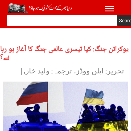
Sear
یوکرائن جنگ: کیا تیسری عالمی جنگ کا آغاز ہو رہا
ہے؟
|تحریر: ایلن ووڈز، ترجمہ: ولید خان|