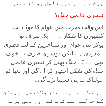
چیخ و پکار میں شامل ہو گئے ہیں۔
تیسری عالمی جنگ؟
اس وقت مغرب میں عوام کا موڈ بہت
کنفیوژن کا شکار ہے۔ ایک طرف تو
یوکرائنی عوام اور مہاجرین کے لئے فطری
ہمدردی ہے لیکن دوسری طرف یہ خوف
بھی ہے کہ جنگ پھیل کر تیسری عالمی
جنگ کی شکل اختیار کر لے گی اور دنیا کو
ہولناک تباہی سہنا پڑے گی۔
اس خوف کو روسی صدر ولادیمیر پیوٹن
کے حالیہ بیانات نے اور بھی بڑھا