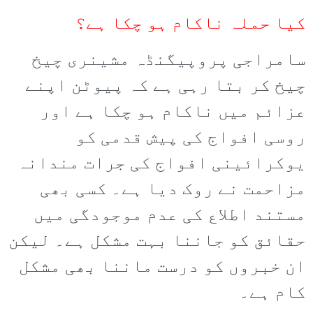
کیا حملہ ناکام ہو چکا ہے؟
سامراجی پروپیگنڈہ مشینری چیخ
چیخ کر بتا رہی ہے کہ پیوٹن اپنے
عزائم میں ناکام ہو چکا ہے اور
روسی افواج کی پیش قدمی کو
یوکرائینی افواج کی جرات مندانہ
مزاحمت نے روک دیا ہے۔ کسی بھی
مستند اطلاع کی عدم موجودگی میں
حقائق کو جاننا بہت مشکل ہے۔ لیکن
ان خبروں کو درست ماننا بھی مشکل
کام ہے۔