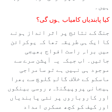
ہیں۔
کیا پابندیاں کامیاب ہوں گی؟
جنگ کے نتائج پر اثر انداز ہونے
کا ایک ہی طریقہ تھا کہ یوکرائن
میں براہِ راست افواج بھیجی
جائیں۔ اب جبکہ یہ آپشن سرے سے
موجود ہی نہیں ہے تو سامراجی
ماسکو کے خلاف گالم گلوچ سے بھرا
ہیجانی پروپیگنڈہ، روسی بینکوں
اور کاروباروں پر نئی پابندیاں
اور کیف کو کچھ عسکری امداد