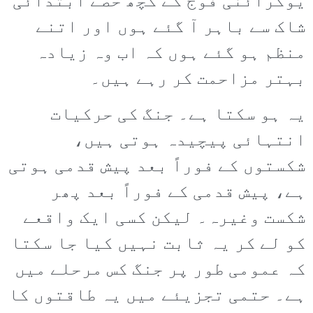
یوکرائنی فوج کے کچھ حصے ابتدائی
شاک سے باہر آ گئے ہوں اور اتنے
منظم ہو گئے ہوں کہ اب وہ زیادہ
بہتر مزاحمت کر رہے ہیں۔
یہ ہو سکتا ہے۔ جنگ کی حرکیات
انتہائی پیچیدہ ہوتی ہیں،
شکستوں کے فوراً بعد پیش قدمی ہوتی
ہے، پیش قدمی کے فوراً بعد پھر
شکست وغیرہ۔ لیکن کسی ایک واقعے
کو لے کر یہ ثابت نہیں کیا جا سکتا
کہ عمومی طور پر جنگ کس مرحلے میں
ہے۔ حتمی تجزیئے میں یہ طاقتوں کا