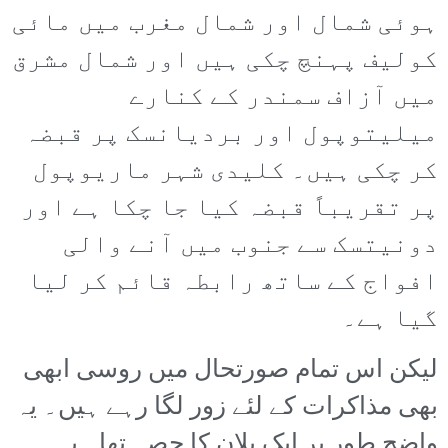
ہوئی شمال اور شمال مغرب میں مائی
کولیف پہنچ چکی ہیں اور شمال مشرق
میں آزاف سمندر کے کنارے
میلیتوپول اور بردیانسک پر قبضہ
کر چکی ہیں۔ کلیدی شہر ماریوپول
پر تقریباً قبضہ کیا جا چکا ہے اور
دونیتسک سے جنوب میں آنے والی
افواج کے ساتھ رابطہ قائم کر لیا
گیا ہے۔
لیکن اس تمام صورتحال میں روسی ابھی
بھی مذاکرات کے لئے زور لگا رہے ہیں۔ یہ
واضح طور پر ایک پلان کا حصہ تھا۔ یہ