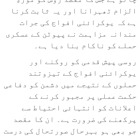
چالو ہے جس کا مقصد روس کو موردِ
الزام ٹھہرانا اور یہ ثابت کرنا
ہے کہ یوکرائنی افواج کی جرات
مندانہ مزاہمت نے پیوٹن کے عسکری
حملے کو ناکام بنا دیا ہے۔
روسی پیش قدمی کو روکنے اور
یوکرائنی افواج کے تیزوتند
حملوں کے نتیجے میں دشمن کو دفاعی
حکمت عملی پر مجبور کرنے کے
اعلانات کو انتہائی احتیاط سے
پرکھنے کی ضرورت ہے۔ ان کا مقصد
جو بھی ہو بہرحال صورتحال کی درست