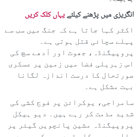
انگریزی میں پڑھنے کیلئے
یہاں کلک کریں
اکثر کہا جاتا ہے کہ جنگ میں سب سے
پہلے سچائی قتل ہوتی ہے۔
پروپیگنڈہ، جھوٹ اور آدھے سچ کی
اس زہریلی فضا میں زمین پر عسکری
صورتحال کا درست اندازہ لگانا
بہت مشکل ہے۔
سامراجی، یوکرائن پر فوج کشی کی
شدید مذمت کر رہے ہیں۔ دیو ہیکل
پروپیگنڈہ مشین پانچویں گیئر پر