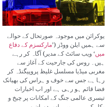
یوکرائن میں موجودہ صورتحال کے حوالے
سے ہمیں ایلن ووڈز (’
مارکسزم کے دفاع
میں
‘ ویب سائٹ کے مدیر) آگاہ کر رہے
ہیں۔ روس کی جارحیت کے آغاز سے
مغربی میڈیا مسلسل غلیظ پروپیگنڈہ کر
رہا ہے جس سے خوف و ہراس کی بھیانک
فضا قائم ہو رہی ہے اور اب اخبارات
تیسری عالمی جنگ کے امکانات پر چیخ و