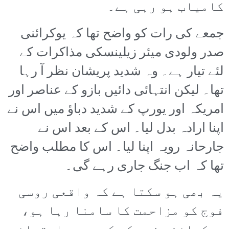
کامیاب ہو رہی ہے۔
جمعے کی رات کو واضح تھا کہ یوکرائنی
صدر ولودی میئر زیلینسکی مذاکرات کے
لئے تیار ہے۔ وہ شدید پریشان نظر آ رہا
تھا۔ لیکن انتہائی دائیں بازو کے عناصر اور
امریکہ اور یورپ کے شدید دباؤ میں اس نے
اپنا ارادہ بدل لیا۔ اس کے بعد اس نے
جارحانہ رویہ اپنا لیا۔ اس کا مطلب واضح
تھا کہ اب جنگ جاری رہے گی۔
یہ بھی ہو سکتا ہے کہ واقعی روسی
فوج کو مزاحمت کا سامنا رہا ہو،