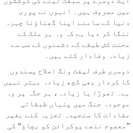
ایک دوسرے پر سبقت لینے کی کوششوں
میں مصروف ہیں۔ انہوں نے پوری
دنیا کے سامنے اپنا گھناؤنا چہرہ
ننگا کر دیا ہے کہ وہ ہر ملک کے
محنت کش طبقے کے دشمنوں کے سب سے
زیادہ وفادار کتے ہیں۔
دوسری طرف لیفٹ ونگ اصلاح پسندوں
کا کردار بھی کچھ زیادہ بہتر نہیں
ہے۔ تھوڑا یا زیادہ، ہر جگہ پر وہ
موجودہ جنگ میں پنہاں طبقاتی
مفادات کا سنجیدہ تجزیہ کئے بغیر
”معصوم ننھے یوکرائن کو بچاؤ“ کی