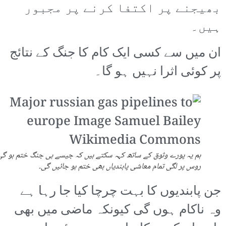
بھیجنے پر اکتفا کرنے پر مجبور
ہیں۔
ان میں سے کسی ایک کام کا جنگ کے نتائج
پر کوئی اثرا نہیں ہو گا۔
ہم یہ پورے وثوق کے ساتھ کہہ سکتے ہیں کہ جیسے ہی جنگ ختم ہو گی
روس پر لگی تمام معاشی پابندیاں بھی ختم ہو جائیں گی۔
جن پابندیوں کا بہت چرچا کیا جا رہا ہے
وہ ناکام ہوں گی کیونکہ ماضی میں بھی