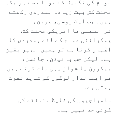
عوام کی تکلیف کے حوالے سے ہر جگہ
محنت کش بہت زیادہ ہمدردی رکھتے
ہیں۔ جب ایک روسی، جرمن،
فرانسیسی یا امریکی محنت کش
یوکرائنی عوام کے لئے ہمدردی کا
اظہار کرتا ہے تو ہمیں اس پر یقین
ہے۔ لیکن جب بائیڈن، جانسن،
میکرون یا شولز یہی بات کرتے ہیں
تو ایماندار لوگوں کو شدید نفرت
ہوتی ہے۔
سامراجیوں کی غلیظ منافقت کی
کوئی حد نہیں ہے۔