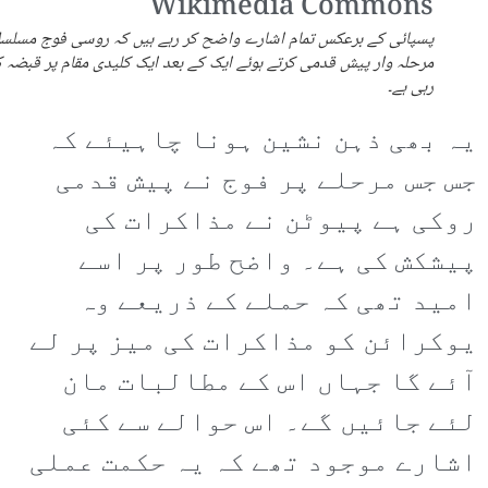
پسپائی کے برعکس تمام اشارے واضح کر رہے ہیں کہ روسی فوج مسلس
مرحلہ وار پیش قدمی کرتے ہوئے ایک کے بعد ایک کلیدی مقام پر قبضہ ک
رہی ہے۔
یہ بھی ذہن نشین ہونا چاہیئے کہ
جس جس مرحلے پر فوج نے پیش قدمی
روکی ہے پیوٹن نے مذاکرات کی
پیشکش کی ہے۔ واضح طور پر اسے
امید تھی کہ حملے کے ذریعے وہ
یوکرائن کو مذاکرات کی میز پر لے
آئے گا جہاں اس کے مطالبات مان
لئے جائیں گے۔ اس حوالے سے کئی
اشارے موجود تھے کہ یہ حکمت عملی