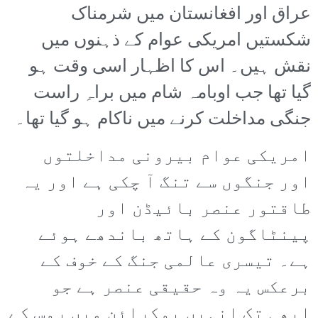
عراق اور افغانستان میں شرمناک
شکستیں امریکی عوام کے ذہنوں میں
نقش ہیں۔ اس کا اظہار اسی وقت ہو
گیا تھا جب اوبامہ شام میں براہِ راست
جنگی مداخلت کرنے میں ناکام ہو گیا تھا۔
امریکی عوام بیرونی مداخلتوں
اور جنگوں سے تنگ آ چکی ہے اور یہ
طاقتور عنصر بائیڈن اور
پینٹاگون کے ہاتھ باندھے ہوئے
ہے۔ تیسری عالمی جنگ کے خوف کے
برعکس یہ وہ حقیقی عنصر ہے جو
ابھی تک انہیں یوکرائن میں روس کے