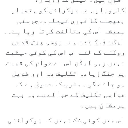
اصول ہیں؛ لیکن کاروبار،
کاروبار ہے۔ یوکرائن کو ہتھیار
بھیجنے کا فوری فیصلہ۔۔جرمنی
ہمیشہ اس کی مخالفت کرتا رہا ہے۔۔
ایک سفاک قدم ہے۔ روسی پیش قدمی
روکنے کے لئے اب اس کی کوئی حیثیت
نہیں رہی لیکن اس سے عوام کی قیمت
پر جنگ زیادہ تکلیف دہ اور طویل
ہو جائے گی۔ مغرب کا دعویٰ ہے کہ
عوامی تکلیف کے حوالے سے وہ بہت
پریشان ہیں۔
اس میں کوئی شک نہیں کہ یوکرائنی