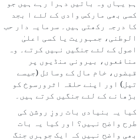
ہم یہاں وہ باتیں دہرا رہے ہیں جو
کسی بھی مارکس وادی کے لئے ا بجد
کا درجہ رکھتی ہیں۔ سرمایہ دار حب
الوطنی، جمہوریت یا کسی اعلیٰ
اصول کے لئے جنگیں نہیں کرتے۔ وہ
منافعوں، بیرونی منڈیوں پر
قبضوں، خام مال کے وسائل (جیسے
تیل) اور اپنے حلقہ اثرورسوخ کو
بڑھانے کے لئے جنگیں کرتے ہیں۔
کیا یہ بنیادی بات روزِ روشن کی
طرح واضح نہیں؟ اور کیا یہ بات
بھی واضح نہیں کہ ایک جوہری جنگ