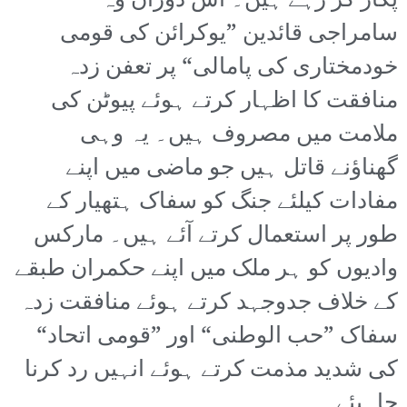
پکار کر رہے ہیں۔ اس دوران وہ
سامراجی قائدین ”یوکرائن کی قومی
خودمختاری کی پامالی“ پر تعفن زدہ
منافقت کا اظہار کرتے ہوئے پیوٹن کی
ملامت میں مصروف ہیں۔ یہ وہی
گھناؤنے قاتل ہیں جو ماضی میں اپنے
مفادات کیلئے جنگ کو سفاک ہتھیار کے
طور پر استعمال کرتے آئے ہیں۔ مارکس
وادیوں کو ہر ملک میں اپنے حکمران طبقے
کے خلاف جدوجہد کرتے ہوئے منافقت زدہ
سفاک ”حب الوطنی“ اور ”قومی اتحاد“
کی شدید مذمت کرتے ہوئے انہیں رد کرنا
چاہیئے۔