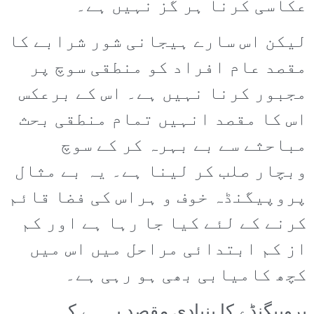
عکاسی کرنا ہر گز نہیں ہے۔
لیکن اس سارے ہیجانی شور شرابے کا
مقصد عام افراد کو منطقی سوچ پر
مجبور کرنا نہیں ہے۔ اس کے برعکس
اس کا مقصد انہیں تمام منطقی بحث
مباحثے سے بے بہرہ کر کے سوچ
وبچار صلب کر لینا ہے۔ یہ بے مثال
پروپیگنڈہ خوف و ہراس کی فضا قائم
کرنے کے لئے کیا جا رہا ہے اور کم
از کم ابتدائی مراحل میں اس میں
کچھ کامیابی بھی ہو رہی ہے۔
پروپیگنڈے کا بنیادی مقصد یہ ہے کہ