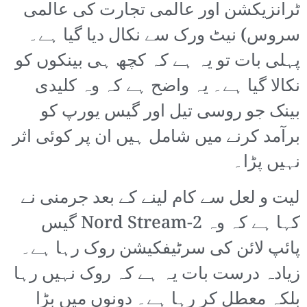
ٹرانزیکشن اور عالمی تجارت کی عالمی
سروس) نیٹ ورک سے نکال دیا گیا ہے۔
پہلی بات تو یہ ہے کہ کچھ ہی بینکوں کو
نکالا گیا ہے۔ یہ واضح ہے کہ وہ کلیدی
بینک جو روسی تیل اور گیس یورپ کو
برآمد کرنے میں شامل ہیں ان پر کوئی اثر
نہیں پڑا۔
لیت و لعل سے کام لینے کے بعد جرمنی نے
کہا ہے کہ وہ Nord Stream-2 گیس
پائپ لائن کی سرٹیفکیشن روک رہا ہے۔
زیادہ درست بات یہ ہے کہ روک نہیں رہا
بلکہ معطل کر رہا ہے۔ دونوں میں بڑا