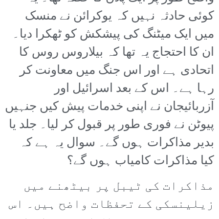
کوئی حادثہ نہیں کہ یوکرائن نے منسک
میں ایک میٹنگ کی پیشکش کو ٹھکرا دیا۔
ان کا احتجاج یہ تھا کہ بیلاروس روس کا
اتحادی ہے اور اس جنگ میں معاونت کر
رہا ہے۔ اس کے بعد اسرائیل اور
آزربائیجان نے اپنی خدمات پیش کیں جنہیں
پیوٹن نے فوری طور پر قبول کر لیا۔ جلد یا
بدیر مذاکرات ہوں گے۔ سوال یہ ہے کہ
کیا مذاکرات کامیاب ہوں گے؟
مذاکرات کی ٹیبل پر بیٹھنے میں
زیلینسکی کے تحفظات واضح ہیں۔ اس