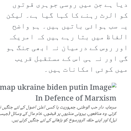
دیا ہے جن میں روسی جوہری قوتوں
کو الرٹ رہنے کا کہا گیا ہے۔ لیکن
یہ سب ہوائی باتیں ہیں۔ ہم واضح
الفاظ میں بتا رہے ہیں کہ امریکہ
اور روس کے درمیان نہ ابھی جنگ ہو
گی اور نہ ہی اس کے مستقبل قریب
میں کوئی امکانات ہیں۔
سرمایہ دار حب الوطنی، جمہوریت یا کسی اعلیٰ اصول کے لئے جنگیں ن
کرتے۔ وہ منافعوں، بیرونی منڈیوں پر قبضوں، خام مال کے وسائل (جیس
تیل) اور اپنے حلقہ اثرورسوخ کو بڑھانے کے لئے جنگیں کرتے ہیں۔