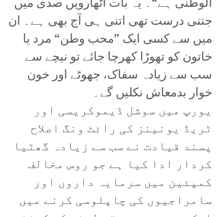
الوطنی ہے“۔ یہ بات اٹھارویں صدی میں
جتنی درست تھی اتنی ہی آج بھی ہے۔ ان
میں سے کسی ایک ”محب وطن“ مرد یا
خاتون کو تھوڑا کھرچا جائے تو نیچے سے
سب سے زیادہ سفاک، جھوٹے اور خون
خوار بدمعاش نکلیں گے۔
یورپ میں سوشل ڈیموکریسی اور
ٹریڈ یونینز کی رائٹ ونگ اصلاح
پسند قیادت نے سب سے زیادہ گھٹیا
کردار ادا کیا ہے جو روس مخالف
کمپئین میں سرمایہ داروں اور
سامراجیوں کی چاپلوسی کرنے میں