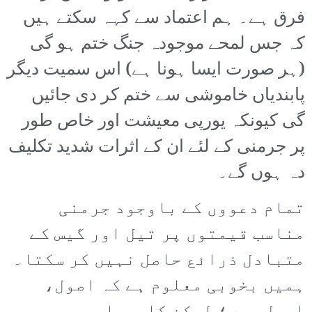
فرق ہے۔ ہم اعتماد سے کہہ سکتے ہیں
کہ جس لمحے موجودہ جنگ ختم ہو گی
(ہر صورت ایسا ہونا ہے) اس سمیت دیگر
پابندیاں خاموشی سے ختم کر دی جائیں
گی کیونکہ یورپی معیشت اور خاص طور
پر جرمنی کے لئے ان کے اثرات شدید تکلیف
دہ ہوں گے۔
تمام دعووں کے باوجود جرمنی
مناسب قیمتوں پر تیل اور گیس کے
متبادل ذرائع حاصل نہیں کر سکتا۔
ہمیں بخوبی معلوم ہے کہ اصول،