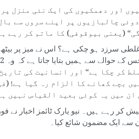
وں اور دھمکیوں کی ایک نئی منزل پر 
وئی چالبازیوں پر اپنے سروں سے بال
ی“ (یعنی بیوقوفی) کا ماتم کر رہے ہ
غلطی سرزد ہو چکی ہے؟ اس نے میز پر بیٹھ 
لط کر چکا ہے“ اور انسانیت کی تاریخ
یں بچے کھانے کا الزام رہ گیا ہے! (ف
 ان میں یہ کوئی بعید القیاس نہیں ہے
ش کر رہے ہیں۔ نیو یارک ٹائمز اخبار نے فو
ن سے ایک مضمون شائع کیا۔