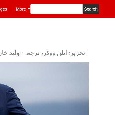
ages
More
Search
|تحریر: ایلن ووڈز، ترجمہ: ولید خا