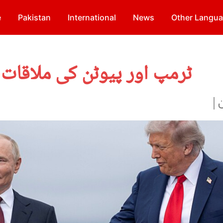
e
Pakistan
International
News
Other Langu
ٹرمپ اور پیوٹن کی ملاقات ا
ن|