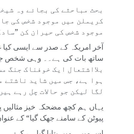
بحث مباحثے کی بجائے وہ شیخی
کریملن میں موجود شخص کی جاد
موجود شخص کی حیران کن ”سادگ
آخر امریکہ کے صدر سے ایسی کیا 
بلااشتعال ایک خوفناک جنگ مس
ہوا ہے، جس میں شاید ناشتے م
لگا لیکن جو حالات چل رہے ہیں
یہاں ہم کچھ مضحکہ خیز مثالیں پی
پیوٹن کے سامنے جھک گیا“ کے عنوا