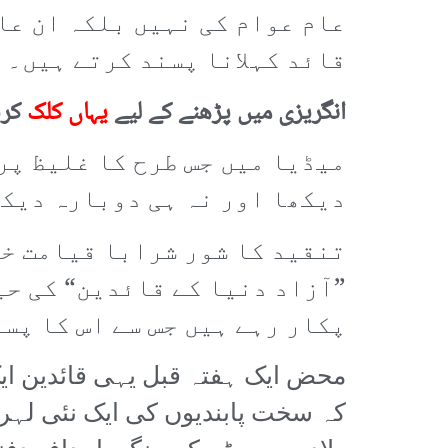
عام عوام کی نہیں بلکہ ان عا
قائد کہلانا پسند کرتے ہیں۔
انگریزی میں پڑھنے کے لیے
یہاں کلک
کری
میڈیا میں جس طرح کا غلیظ پر
دیکھا اور نہ ہی دوبارہ دیکھ
تنقید کا شور شرابا قیامت خی
”آزاد دنیا کے قائدین“ کی حی
پکار رہے ہیں جس سے اس کا پس
محض ایک ہفتہ قبل یہی قائدین ایک
کہ سخت پابندیوں کی ایک نئی لہر ب