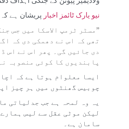
ولادیمیر پیوٹن کے جنگی اہداف دفنا
نیو یارک ٹائمز اخبار
پریشان ہے کہ:
”مسٹر ٹرمپ الاسکا میں جس جن
تھی کہ اس نے دھمکی دی کہ اگ
دی جائیں گی۔ پھر اس نے اس ڈی
پابندیوں کا کوئی منصوبہ نہی
ایسا معلوام ہوتا ہے کہ اچان
چوبیس گھنٹوں میں ہر چیز اپن
یہ وہ لمحہ ہے جب جدلیاتی ما
لیکن موٹی عقل سے لیس ہمارے 
سامان ہے۔