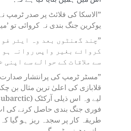
اس میں ہمیں بتایا گیا ہے کہ:
”الاسکا کی فلائٹ پر صدر ٹرمپ نے
یوکرین جنگ بندی نہ کروائی تو ’می
”چند گھنٹوں بعد وہ ایئر فور
کروائے بغیر واپس روانہ ہو گ
سے ملاقات کے حوالے سے اپنی خ
”مسٹر ٹرمپ کی پرانتشار صدارت کی
قلابازی کی اعلیٰ ترین مثال بن 
فوری جنگ بندی حاصل کرنے کی اب
طریقہ کار پر سجدہ ریز ہو گیا کہ