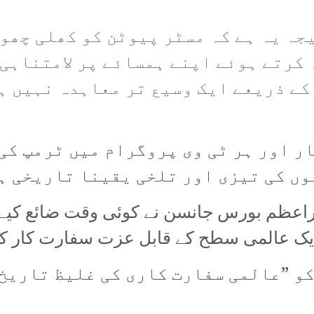
جہ یہ ہے کہ مسٹر پیوٹن کو کھلی چھوٹ
کرتے ہوئے اپنے ہمسائے پر لامتناہی 
کے ذریعے ایک وسیع تر معاہدہ نہیں ہ
ر اور ہر ٹی وی پروگرام میں ٹرمپ کی
وں کی تیزی اور تلخی یقینا تاریخی ہ
اعظم بورس جانسن نے کوئی وقت ضائع کیے بغ
 ایک عالمی سطح کے قابل عزت سفارت کار ک
کو ”عالمی سفارت کاری کی غلیظ تاریخ 