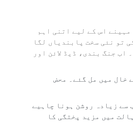
 مہینے اس کے لیے اتنی اہم
کی تو نئی سخت پابندیاں لگا
 اب جنگ بندی، ڈیڈ لائن اور
 خال میں مل گئے۔ محض
ب سے زیادہ روشن ہونا چاہیے
ہالت میں مزید پختگی کا