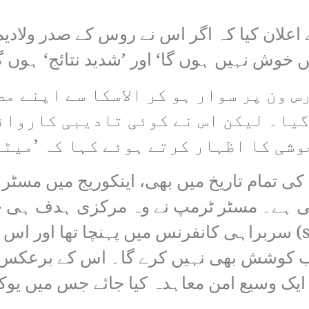
 اعلان کیا کہ اگر اس نے روس کے صدر ولادی
ں خوش نہیں ہوں گا‘ اور ’شدید نتائج‘ ہوں 
س ون پر سوار ہو کر الاسکا سے اپنے م
یا۔ لیکن اس نے کوئی تادیبی کاروائ
وشی کا اظہار کرتے ہوئے کہا کہ ’میٹن
 تمام تاریخ میں بھی، اینکوریج میں مسٹر پ
چکی ہے۔ مسٹر ٹرمپ نے وہ مرکزی ہدف ہی خ
لیے وہ اس ذیلی آرکٹک (subarctic) سربراہی کانفرنس میں پہنچ
 کوشش بھی نہیں کرے گا۔ اس کے برعکس و
 ایک وسیع امن معاہدہ کیا جائے جس میں یو