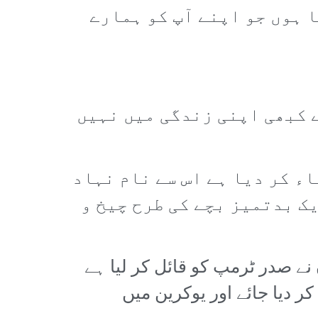
ا ہوں جو اپنے آپ کو ہمارے
ے کبھی اپنی زندگی میں نہیں
ء کر دیا ہے اس سے نام نہاد
ک بدتمیز بچے کی طرح چیخ و
نے صدر ٹرمپ کو قائل کر لیا ہے
 دیا جائے اور یوکرین میں