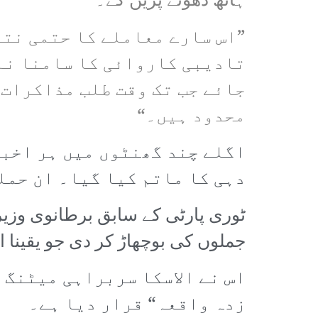
ہاتھ دھونے پڑیں گے۔
”اس سارے معاملے کا حتمی نتی
تادیبی کاروائی کا سامنا نہ 
جائے جب تک وقت طلب مذاکرات 
محدود ہیں۔“
اگلے چند گھنٹوں میں ہر اخبا
دہی کا ماتم کیا گیا۔ ان حمل
ٹوری پارٹی کے سابق برطانوی وزیر
جملوں کی بوچھاڑ کر دی جو یقینا
اس نے الاسکا سربراہی میٹنگ 
زدہ واقعہ“ قرار دیا ہے۔