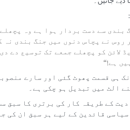
 دیے جائیں۔
گ بندی سے دست بردار ہوا ہے وہ پچھلے
ر روس نے پچاس دنوں میں جنگ بندی نہ 
ڈ لائن کو پچھلے جمعے تک توسیع دے دی۔
ں ہے!“
ک ہی قسمت پھوٹ گئی اور سارے منصوبے
ے الٹ میں تبدیل ہو چکی ہے۔
دیت کے طریقہ کار کی برتری کا سبق س
سیاسی قائدین کے لیے ہر سبق ان کی ج