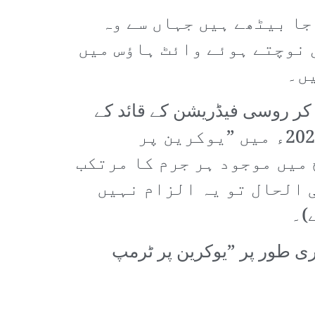
جا بیٹھے ہیں جہاں سے وہ
 نوچتے ہوئے وائٹ ہاؤس میں
یں۔
کر روسی فیڈریشن کے قائد کے
ساتھ بات کی ہے۔۔ وہی شخص جس کے حوالے سے ہمیں بتایا جاتا ہے کہ وہ 2022ء میں ”یوکرین پر
 میں موجود ہر جرم کا مرتکب
ی الحال تو یہ الزام نہیں
)۔
ری طور پر ”یوکرین پر ٹرمپ