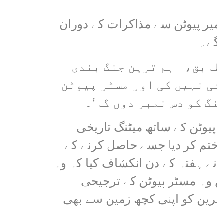
میر پیوٹن سے مذاکرات کے دوران
گے۔
طابق، اہم ترین جنگ بندی
ی نہیں کی اور مسٹر پیوٹن
گ کو دس نمبر دوں گا‘۔
یوٹن کے ساتھ میٹنگ تاریخی
تم کر دیا جسے حاصل کرنے کے
ا تھا اور اس نے ہفتہ کے دن انکشاف کیا کہ وہ
ہ مسٹر پیوٹن کے ترجیحی
کرین کو اپنی کچھ زمین سے بھی