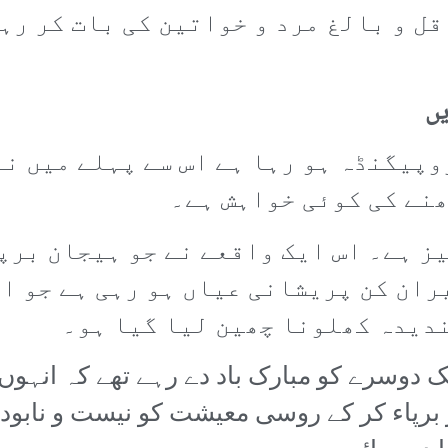
قل و بالغ مرد و خواتین کی بات کر رہ
ں
وپیگنڈہ ہو رہا ہے اس سے پہلے میں ن
نے کی کوئی خواہش ہے۔
ز ہے۔ اس ایک واقعے نے جو ہیجان برپا
ران کن پریشانی عیاں ہو رہی ہے جو ای
ندیدہ کھلونا چھین لیا گیا ہو۔
 دوسرے کو مبارک باد دے رہے تھے کہ انہوں 
رپاء کر کے روسی معیشت کو نیست و نابود کر