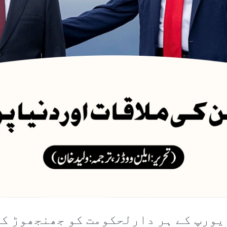
 یورپ کے ہر دارلحکومت کو جھنجھوڑ کر