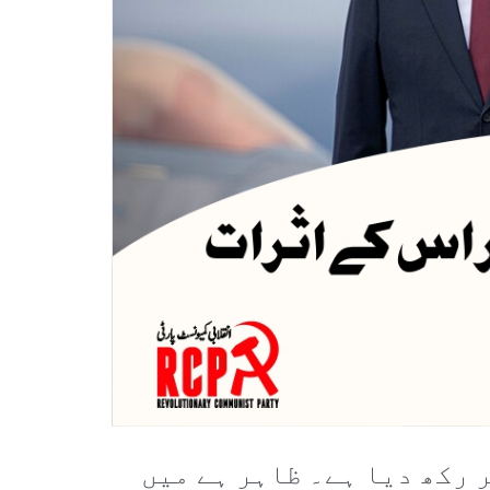
 رکھ دیا ہے۔ ظاہر ہے میں