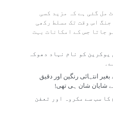
 مل گئی ہے کہ مزید کسی
جنگ اس وقت تک مسلط رکھی
و جاتا جس کے امکانات بہت
 یوکرین کو نام نہاد دھوکہ
ے۔
یر انتہائی رنگین اور دقیق
ے شایان شان ہی تھی!
کا سب سے مکروہ اور تعفن