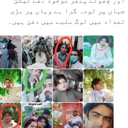
اور چھوٹے پتھر موجود تھے لیکن
جہاں پر تودہ گرا ہے وہاں پر بڑی
تعداد میں لوگ ملبے میں دفن ہیں۔