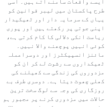
ایسے واقعات سامنے آتے ہیں۔ اسی
طرح پاکستان میں لیبر قوانین کو
یہاں کے سرمایہ دار اور ٹھیکیدار
اپنی جوتی پر رکھتے ہیں اور پوری
ریاست انکی دلالی کا کام کرتی ہے،
کوئی انہیں پوچھنے والا نہیں۔
مائنز انسپیکٹرز اور دوسراعملہ
ٹھیکداروں سے رشوت لے کر ان کو
مزدوروں کی زندگی سے کھیلنے کی
کھلی چھوٹ دیتا ہے۔ دوسری طرف بے
روزگاری کی وجہ سے لوگ سخت ترین
حالات میں مزدوری کرنے پر مجبور ہو