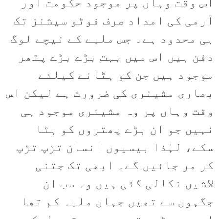
اس وقت وہاں پر موجود حکومت اور
آرمی کی امداد صرف فوٹو سیشنز تک
ہی محدود ہے۔ جس ملبے کے نیچے لوگ
دفن ہیں اس میں بہت بڑے بڑے پتھر
موجود ہیں جن کو ہٹانے کیلئے
بھاری مشینری کی ضرورت ہے لیکن اس
وقت وہاں پر وہ مشینری موجود ہی
نہیں جو ان بڑے پھتروں کو ہٹا
سکے، لہٰذا بیسیوں انسان تڑپ تڑپ
کر مر جائیں گے۔ ابھی تک جتنی
لاشیں نکالی گئی ہیں وہ سب ان
جگہوں سے تھیں جہاں ملبہ کم تھا