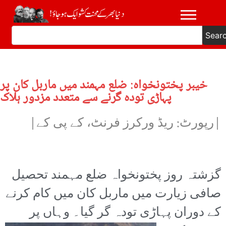
Sear
خیبر پختونخواہ: ضلع مہمند میں ماربل کان پر
پہاڑی تودہ گرنے سے متعدد مزدور ہلاک
|رپورٹ: ریڈ ورکرز فرنٹ، کے پی کے|
گزشتہ روز پختونخواہ ضلع مہمند تحصیل
صافی زیارت میں ماربل کان میں کام کرنے
کے دوران پہاڑی تودہ
گر گیا۔ وہاں پر