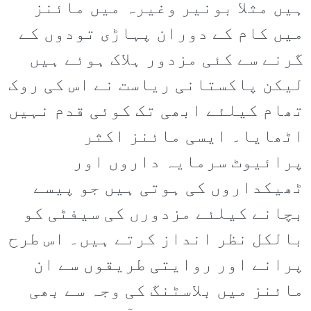
ہیں مثلا بونیر وغیرہ میں مائنز
میں کام کے دوران پہاڑی تودوں کے
گرنے سے کئی مزدور ہلاک ہوئے ہیں
لیکن پاکستانی ریاست نے اس کی روک
تھام کیلئے ابھی تک کوئی قدم نہیں
اٹھایا۔ ایسی مائنز اکثر
پرائیوٹ سرمایہ داروں اور
ٹھیکداروں کی ہوتی ہیں جو پیسے
بچانے کیلئے مزدورں کی سیفٹی کو
بالکل نظر انداز کرتے ہیں۔ اس طرح
پرانے اور روایتی طریقوں سے ان
مائنز میں بلاسٹنگ کی وجہ سے بھی