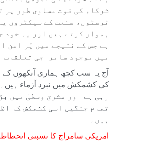
شرکاء کی قوت مساوی طور پر 
ٹرسٹوں، صنعت کے سیکٹروں یا 
ہموار کرتے ہیں اور یہ خود ج
ہے جس کے نتیجے میں پُر امن 
میں موجود سامراجی تعلقات ا
آج یہ سب کچھ ہماری آنکھوں کے سا
رہی ہے اور مشرق وسطیٰ میں ب
تمام جنگیں اسی کشمکش کا اظہ
ہیں۔
امریکی سامراج کا نسبتی انحطاط