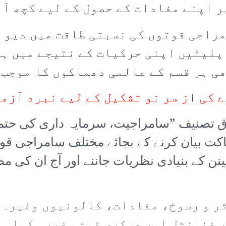
پر اپنے مفادات کے حصول کے لیے کچھ آ
مراجی قوتوں کی نسبتی طاقت میں دیو 
پلیٹیں اپنی حرکیات کے نتیجے میں ہ
ی ہر قسم کے عالمی دھماکوں کا موجب 
کی از سر نو تشکیل کے لیے نبرد آزما
نی شہرہ آفاق تصنیف ”سامراجیت، سرمایہ داری 
اکت بیان کرنے کے بجائے مختلف سامراجی ق
ینن کے بنیادی نظریات جاننے اور آج ان کی مط
ر و رسوخ، مفادات، کالونیوں وغیرہ 
 فنانشل اور عسکری قوت وغیرہ کیا ہے