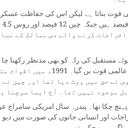
می قوت بناتا ہے لیکن اس کی حفاظت عسکر
عسک
اخراجات کرنے والے دس ممالک کے مساو
انہدام کے بعد امریکہ دنیا کی واحد ع
وس نے حق میں ووٹ دیا تھا اور چین نے
ل موجود نہیں تھا۔ آج ایسا سوچنا بھ
نچ چکا تھا۔ پندرہ سال امریکی سامراج عراق