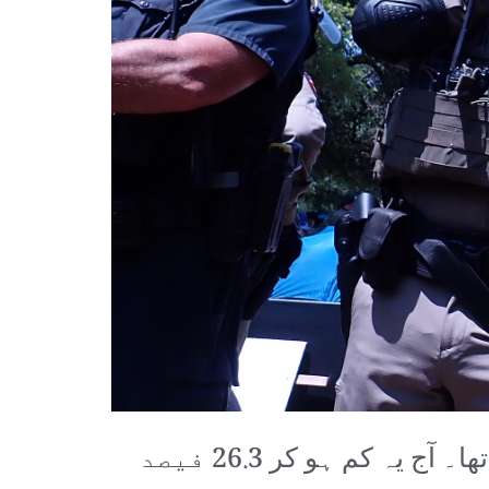
1985ء میں عالمی GDP (کل مجموعی پیداوار) میں امریکہ کا 34.6 فیصد حصہ تھا۔ آج یہ کم ہو کر 26.3 فیصد