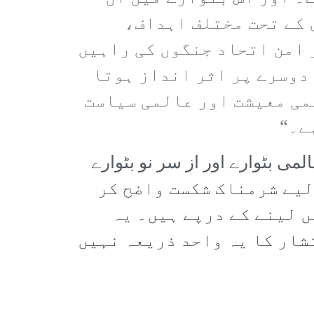
 کے تحت مختلف اہداف،
 امن اتحاد جنگوں کی راہیں
 دوسرے پر اثر انداز ہوتا
لمی معیشت اور عالمی سیاست
ے۔“
ی بٹوارے اور از سر نو بٹوارے
ں۔ یوکرین جنگ امریکی اور NATO اتحاد کے لیے شرمناک شکست واضح کر
ں لینے کے درپے ہیں۔ یہ
شار کا یہ واحد ذریعہ نہیں