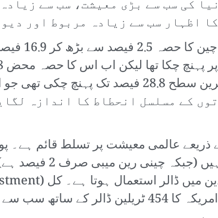
نیا کی سب سے بڑی معیشت، سب سے زیادہ
ا اظہار سب سے زیادہ مربوط اور دیو
توں کے مسلسل انحطاط کا اندازہ لگای
تھا۔ دنیا کے 58 فیصد بر
(سرمائے کی برآمد کی شکل) میں امریکہ کا 454 ٹریل