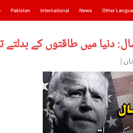
e
Pakistan
International
News
Other Langu
سال: دنیا میں طاقتوں کے بدلتے 
خان|