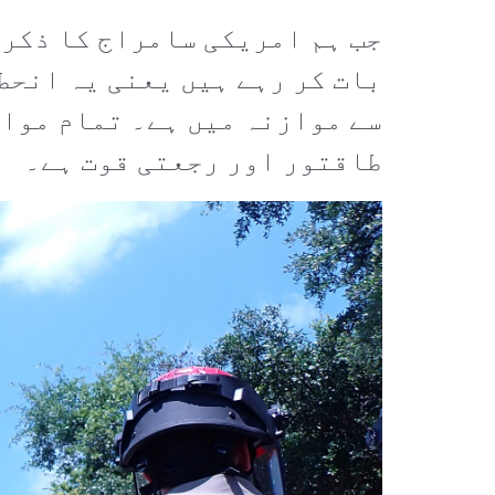
جب ہم امریکی سامراج کا ذکر 
بات کر رہے ہیں یعنی یہ انحط
سے موازنہ میں ہے۔ تمام مواز
طاقتور اور رجعتی قوت ہے۔