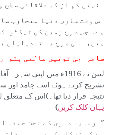
انہیں کم از کم علاقائی سطح 
اس وقت ساری دنیا متحارب سا
ہے۔ جس طرح زمین کی ٹیکٹونک 
ہیں، اسی طرح یہ تبدیلیاں بھ
سامراجی قوتیں عالمی بٹوارے 
لینن نے 1916ء میں اپ
تشریح کرتے ہوئے اسے جامد اور س
نتیجہ قرار دیا تھا۔)اس کے متعلق ل
یہاں کلک کریں
)
”سرمایہ داری کے تحت حلقہ اث
ہے کہ شرکاء کی عمومی معاشی،