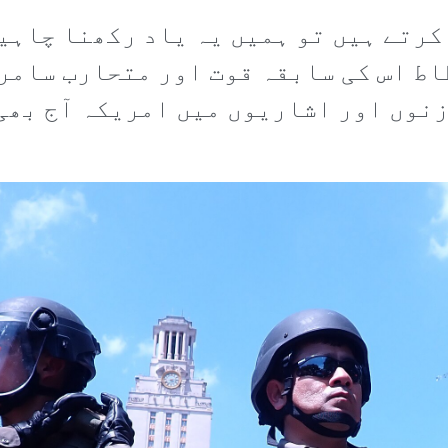
کرتے ہیں تو ہمیں یہ یاد رکھنا چاہی
اط اس کی سابقہ قوت اور متحارب سام
نوں اور اشاریوں میں امریکہ آج بھی 