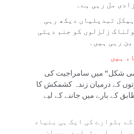
زادی مل رہی ہے۔
ہیکل تبدیلیاں دیکھ رہی
ولناک زلزلوں کو جنم دیتی
بن رہی ہیں۔
ء ہیں
کی حتمی شکل“ میں سامراجیت کی
وتوں کے درمیان زندہ کشمکش کا
ابق کے بارے میں جاننے کے لیے
کے بٹوارے کی ایک ہی بنیاد
۔ اور اس بٹوارے میں ان