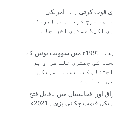
ی قوت کرتی ہے۔ امریکی
ری اخراجات پوری دنیا کا 40 فیصد ہیں جبکہ چین 12 فیصد اور روس 4.5 فیصد خرچ کرتا ہے۔ امریکہ
ی اکیلا عسکری اخراجات
موجودہ صورتحال کا تجزیہ کرتے ہوئے مستقبل کی راہ کو بھی مدنظر رکھنا چاہیے۔ 1991ء میں سوویت یونین کے
المی قوت بن گیا۔ 1991ء میں اقوام متحدہ کی چھتری تلے عراق پر
 اجتناب کیا تھا۔ امریکی
ی محال ہے۔
 اور افغانستان میں ناقابل فتح
جنگوں میں پھنسا رہا جس کی اخراجات اور انسانی جانوں کی صورت میں دیو ہیکل قیمت چکانی پڑی۔ 2021ء