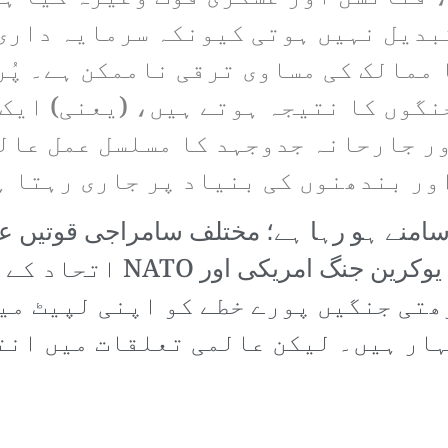
تبدیل نہیں ہوتی کیونکہ سرمایہ داری
ممالک کی مساوی ترقی ناممکن ہے۔ پُر
نگوں کا نتیجہ ہوتے ہیں، (یعنی) ایک
اور جارحانہ جدوجہد کا مسلسل عمل عا
ور بندھنوں کی بنیاد پر جاری رہتا ہ
منے ہو رہا ہے؛ مختلف سامراجی قوتیں عالم
کی کشمکش میں نبرد آزماء ہی
ڑھتی جنگیں پورے خطے کو اپنی لپیٹ می
ار ہیں۔ لیکن عالمی تعلقات میں انت