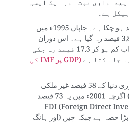
 پیداواری قوت اور ایک ایسی
ہیکل ہے۔
اسی عرصے میں عالمی GDP میں چین کا حصہ 2.5 فیصد سے بڑھ کر 16.9 فیصد ہو چکا ہے۔ جاپان 1995ء میں
17.8 فیصد کے ساتھ تاریخی سطح پر پہنچ چکا تھا لیکن اب اس کا حصہ محض 3.8 فیصد رہ گیا ہے۔ اس دوران
یورپی یونین 1992ء میں اپنی بلند ترین سطح 28.8 فیصد تک پہنچ چکی تھی جو اب کم ہو کر 17.3 فیصد رہ چکی
ا جا سکتا ہے
(GDP پر IMF کی
امریکہ کا آج بھی فنانس منڈیوں کے ذریعے عالمی معیشت پر تسلط قائم ہے۔ پوری دنیا کے 58 فیصد غیر ملکی
ذخائر آج بھی امریکی ڈالروں میں ہیں (جبکہ چینی رین میبی صرف 2 فیصد ہے) اگرچہ 2001ء میں یہ 73 فیصد
آمدی لین دین میں ڈالر استعمال ہوتا ہے۔ کل FDI (Foreign Direct Investment)
ین ڈالر کے ساتھ سب سے بڑا حصہ ہے جبکہ چین (اور ہانگ