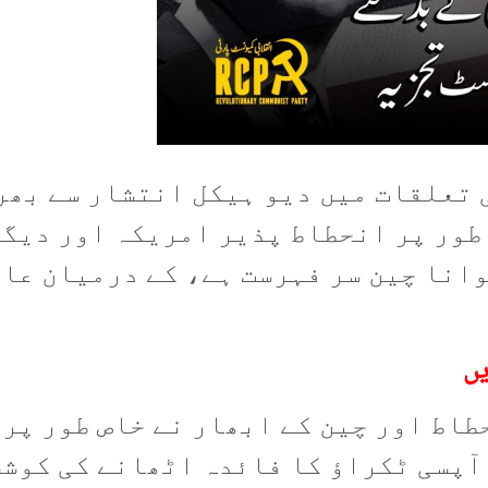
 تعلقات میں دیو ہیکل انتشار سے بھر
طور پر انحطاط پذیر امریکہ اور دیگ
انا چین سر فہرست ہے، کے درمیان عال
یں
اط اور چین کے ابھار نے خاص طور پر 
آپسی ٹکراؤ کا فائدہ اٹھانے کی کوشش