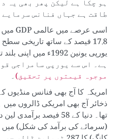
ہو چکا ہے لیکن پھر بھی یہ د
طاقت ہے جہاں فنانس سرمایے ک
ہے۔ اس سے یورپی سامراجی قو
موجوہ قیمتوں پر تحقیق)
۔
کانگ) کا 287 ٹریلین ڈالر حصہ ہے۔