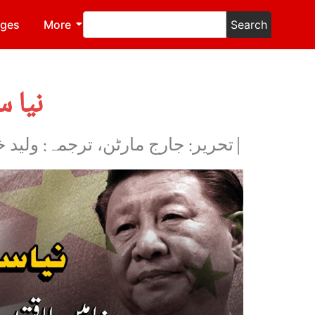
ages
More
Search
نیا 
|تحریر: جارج مارٹن، ترجمہ: ولید 