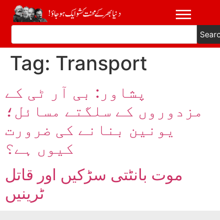
Sear
Tag:
Transport
پشاور: بی آر ٹی کے
مزدوروں کے سلگتے مسائل؛
یونین بنانے کی ضرورت
کیوں ہے؟
موت بانٹتی سڑکیں اور قاتل
ٹرینیں