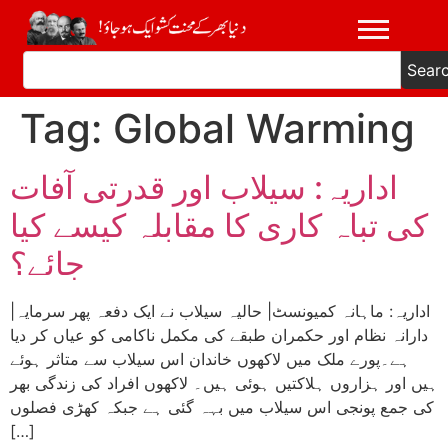
Sear
Tag:
Global Warming
اداریہ: سیلاب اور قدرتی آفات
کی تباہ کاری کا مقابلہ کیسے کیا
جائے؟
|اداریہ: ماہانہ کمیونسٹ| حالیہ سیلاب نے ایک دفعہ پھر سرمایہ
دارانہ نظام اور حکمران طبقے کی مکمل ناکامی کو عیاں کر دیا
ہے۔پورے ملک میں لاکھوں خاندان اس سیلاب سے متاثر ہوئے
ہیں اور ہزاروں ہلاکتیں ہوئی ہیں۔ لاکھوں افراد کی زندگی بھر
کی جمع پونجی اس سیلاب میں بہہ گئی ہے جبکہ کھڑی فصلوں
[…]