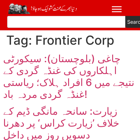
Sear
Tag:
Frontier Corp
چاغی (بلوچستان): سیکورٹی
اہلکاروں کی غنڈہ گردی کے
نتیجے میں 6 افراد ہلاک؛ ریاستی
غنڈہ گردی مردہ باد!
زیارت: سانحہ مانگی ڈیم کے
خلاف ’زیارت کراس‘ پر دھرنا
دسویں روز میں داخل