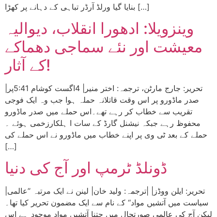
بنایا گیا ورلڈ آرڈر تباہی کے دہانے پر کھڑا […]
وینزویلا: ادھورا انقلاب، دیوالیہ
معیشت اور نئے سماجی دھماکے
کے آثار!
|تحریر: جارج مارٹن، ترجمہ: اختر منیر| 4اگست کوشام 5:41پر
صدر ماڈورو پر اس وقت قاتلانہ حملہ ہوا جب وہ ایک فوجی
تقریب سے خطاب کر رہے تھے۔اس حملے میں صدر ماڈورو
محفوظ رہے جبکہ نیشنل گارڈ کے سات ا ہلکارزخمی ہوئے ۔
حملے کے بعد ٹی وی پر اپنے خطاب میں ماڈورو نے اس حملے کی
[…]
ڈونلڈ ٹرمپ اور آج کی دنیا
|تحریر: ایلن ووڈز| |ترجمہ: ولید خان| لینن نے ایک مرتبہ ’’عالمی
سیاست میں آتشیں مواد‘‘ کے نام سے ایک مضمون تحریر کیا تھا۔
لیکن آج کی عالمی صورتحال میں جتنا آتشیں مواد موجود ہے اس