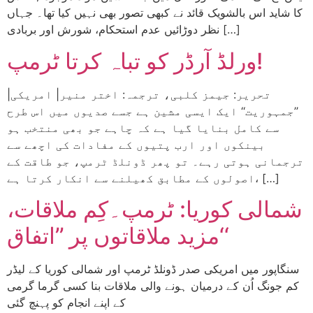
کا شاید اس بالشویک قائد نے کبھی تصور بھی نہیں کیا تھا۔ جہاں
نظر دوڑائیں عدم استحکام، شورش اور بربادی […]
ورلڈ آرڈر کو تباہ کرتا ٹرمپ!
|تحریر: جیمز کلبی، ترجمہ: اختر منیر| امریکی
’’جمہوریت‘‘ ایک ایسی مشین ہے جسے صدیوں میں اس طرح
سے کامل بنایا گیا ہے کہ چاہے جو بھی منتخب ہو
بینکوں اور ارب پتیوں کے مفادات کی اچھے سے
ترجمانی ہوتی رہے۔ تو پھر ڈونلڈ ٹرمپ، جو طاقت کے
اصولوں کے مطابق کھیلنے سے انکار کرتا ہے، […]
شمالی کوریا: ٹرمپ۔کِم ملاقات،
مزید ملاقاتوں پر ’’اتفاق‘‘
سنگاپور میں امریکی صدر ڈونلڈ ٹرمپ اور شمالی کوریا کے لیڈر
کم جونگ اُن کے درمیان ہونے والی ملاقات بنا کسی گرما گرمی
کے اپنے انجام کو پہنچ گئی