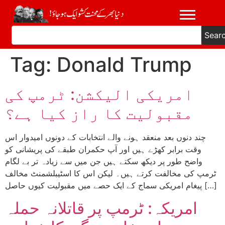
Sear
Tag:
Donald Trump
امریکی الیکشن: ٹرمپ کی
مقبولیت کا راز کیا ہے؟
چند دنوں بعد منعقد ہونے والے انتخابات کے دونوں امیدوار اس
وقت برابر کھڑے ہیں اور آپ حکمران طبقے کی پریشانی کو
واضح طور پر دیکھ سکتے ہیں جن میں سے زیادہ تر بے لگام
ٹرمپ کی مخالفت کرتے ہیں۔ لیکن اس کا اسٹیبلشمنٹ مخالف
پیغام امریکی سماج کے ایک حصے میں مقبولیت کیوں حاصل […]
امریکہ: ٹرمپ پر قاتلانہ حملہ