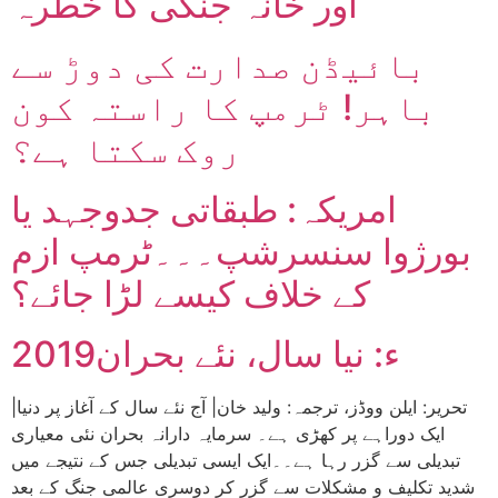
اور خانہ جنگی کا خطرہ
بائیڈن صدارت کی دوڑ سے
باہر! ٹرمپ کا راستہ کون
روک سکتا ہے؟
امریکہ: طبقاتی جدوجہد یا
بورژوا سنسرشپ۔۔۔ٹرمپ ازم
کے خلاف کیسے لڑا جائے؟
2019ء: نیا سال، نئے بحران
|تحریر: ایلن ووڈز، ترجمہ: ولید خان| آج نئے سال کے آغاز پر دنیا
ایک دوراہے پر کھڑی ہے۔ سرمایہ دارانہ بحران نئی معیاری
تبدیلی سے گزر رہا ہے۔۔ایک ایسی تبدیلی جس کے نتیجے میں
شدید تکلیف و مشکلات سے گزر کر دوسری عالمی جنگ کے بعد