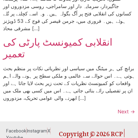
جاگیردار، سرمایہ دار اور سامراجی، روسی مزدوروں اور
کسانوں کی انقلابی فتح پر آگ بگولہ ہیں۔ وہ اسے کچلنے پر تُلے
ہوئے ہیں۔ فروری میں، جرمن قیصر کی فوج کے 53 ڈویژنز
مشرقی محاذ […]
انقلابی کمیونسٹ پارٹی کی
تعمیر
برانچ کی ہر میٹنگ میں سیاسی اور نظریاتی نکات پر منظم بحث
ہوتی ہے۔ اس حوالے سے عالمی و ملکی سطح پر ہونے والے اہم
واقعات کو کمیونسٹ نظریات کے تحت زیر بحث لایا جاتا ہے اور
ان پر تفصیلی رائے بنائی جاتی ہے۔ اس میں کسی بھی ملک میں
ابھرنے والی عوامی تحریک، مزدوروں […]
Next
→
Copyright © 2026 RCP |
Facebook
Instagram
X
Youtube