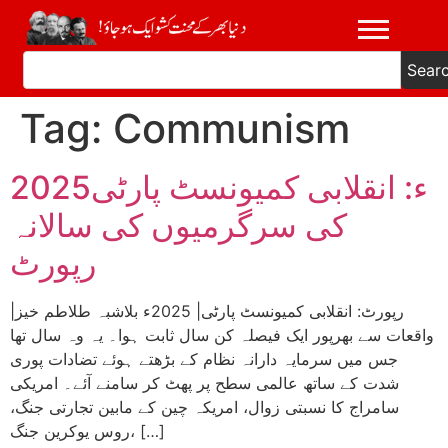
Sear
Tag:
Communism
2025ء: انقلابی کمیونسٹ پارٹی
کی سرگرمیوں کی سالانہ
رپورٹ
|رپورٹ: انقلابی کمیونسٹ پارٹی| 2025ء بلاشبہ طلاطم خیز
واقعات سے بھرپور ایک فیصلہ کن سال ثابت ہوا۔ یہ وہ سال تھا
جس میں سرمایہ دارانہ نظام کے بڑھتے ہوئے تضادات پوری
شدت کے ساتھ عالمی سطح پر پھٹ کر سامنے آئے۔ امریکی
سامراج کا نسبتی زوال، امریکہ چین کے مابین تجارتی جنگ،
روس یوکرین جنگ، […]