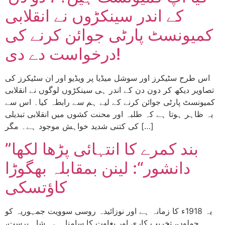
کے اندر سینکڑوں نے انقلابی
کمیونسٹ پارٹی جوائن کرنے کی
درخواست دے دی!
اس طرح سٹیکرز اور سوشل میڈیا پر ویڈیو اور ان سٹیکرز کی
تصاویر دیکھ کر دون دن کے اندر ہی سینکڑوں لوگوں نے انقلابی
کمیونسٹ پارٹی جوائن کرنے کے لیے ہم سے رابطہ کیا۔ اس سے
یہ ظاہر ہوتا ہے کہ طلبہ اور محنت کشوں میں انقلابی تبدیلی
کی کتنی شدید خواہش موجود ہے۔ مگر […]
”بند کمرے کا انتہائی پڑھا لکھا
دانشور“: لینن بمقابلہ بھگوڑا
کاؤتسکی
یہ 1918ء کا زمانہ ہے اور نوزائیدہ روسی سوویت جمہوریہ کو
حملوں، تخریب کاری اور بغاوت کا سامنا ہے۔ شاہ پرست،