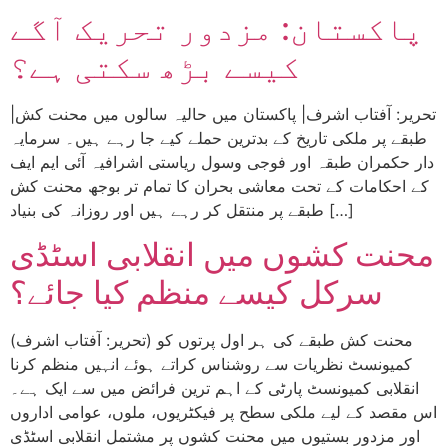
پاکستان: مزدور تحریک آگے
کیسے بڑھ سکتی ہے؟
|تحریر: آفتاب اشرف| پاکستان میں حالیہ سالوں میں محنت کش
طبقے پر ملکی تاریخ کے بدترین حملے کیے جا رہے ہیں۔ سرمایہ
دار حکمران طبقہ اور فوجی وسول ریاستی اشرافیہ آئی ایم ایف
کے احکامات کے تحت معاشی بحران کا تمام تر بوجھ محنت کش
طبقے پر منتقل کر رہے ہیں اور روزانہ کی بنیاد […]
محنت کشوں میں انقلابی اسٹڈی
سرکل کیسے منظم کیا جائے؟
(تحریر: آفتاب اشرف) محنت کش طبقے کی ہر اول پرتوں کو
کمیونسٹ نظریات سے روشناس کراتے ہوئے انہیں منظم کرنا
انقلابی کمیونسٹ پارٹی کے اہم ترین فرائض میں سے ایک ہے۔
اس مقصد کے لیے ملکی سطح پر فیکٹریوں، ملوں، عوامی اداروں
اور مزدور بستیوں میں محنت کشوں پر مشتمل انقلابی اسٹڈی