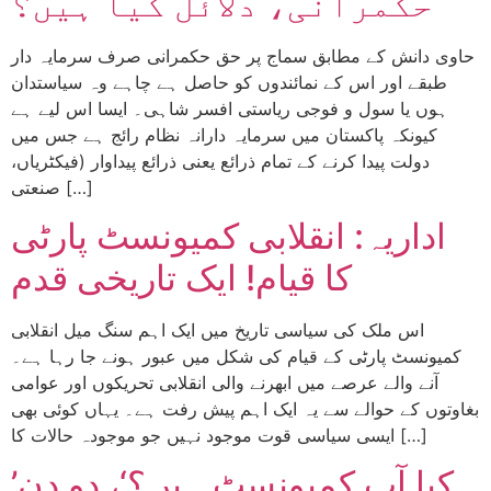
حکمرانی، دلائل کیا ہیں؟
حاوی دانش کے مطابق سماج پر حق حکمرانی صرف سرمایہ دار
طبقے اور اس کے نمائندوں کو حاصل ہے چاہے وہ سیاستدان
ہوں یا سول و فوجی ریاستی افسر شاہی۔ ایسا اس لیے ہے
کیونکہ پاکستان میں سرمایہ دارانہ نظام رائج ہے جس میں
دولت پیدا کرنے کے تمام ذرائع یعنی ذرائع پیداوار (فیکٹریاں،
صنعتی […]
اداریہ: انقلابی کمیونسٹ پارٹی
کا قیام! ایک تاریخی قدم
اس ملک کی سیاسی تاریخ میں ایک اہم سنگ میل انقلابی
کمیونسٹ پارٹی کے قیام کی شکل میں عبور ہونے جا رہا ہے۔
آنے والے عرصے میں ابھرنے والی انقلابی تحریکوں اور عوامی
بغاوتوں کے حوالے سے یہ ایک اہم پیش رفت ہے۔ یہاں کوئی بھی
ایسی سیاسی قوت موجود نہیں جو موجودہ حالات کا […]
’کیا آپ کمیونسٹ ہیں؟‘، دو دن