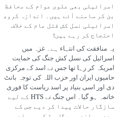
اسرائیلی بھی علوی عوام کے محافظ
بن کر سامنے آئے ہیں۔ اندازہ کرو،
اسرائیلی نسل کش قتل عام کے خلاف
احتجاج کر رہے ہیں!
یہ منافقت کی انتہاء ہے۔ غزہ میں
اسرائیل کی نسل کش جنگ کی حمایت
امریکہ کر رہا تھا جس نے اسد کے مرکزی
حامیوں ایران اور حزب اللہ کی توجہ بانٹ
دی اور اسی بنیاد پر اسد ریاست کا فوری
خاتمہ ہو گیا۔ اس جنگ نے HTS کے لیے
سازگار حالات پیدا کر دیے جس کے
بعد وہ اندر سے گل سڑ کر برباد ہو