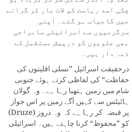
چکی اسد ریاست کو لات مار کر گرانے
میں کامیاب ہو گئے۔ اپنی
سرگرمیوں سے اسرائیلی سامراجی
بھی علویوں کو درپیش مستقبل کے
ذمہ دار ہیں۔
درحقیقت اسرائیل ”نسلی اقلیتوں کی
حفاظت“ کی لفاظی کرتے ہوئے جنوبی
شام میں زمین ہتھیا رہا ہے۔ وہ گولان
ہائیٹس سے کہیں آگے زمین پر اس جواز
پر قبضہ کر رہا ہے کہ وہ دروز (Druze)
کو ”محفوظ“ کرنا چاہتے ہیں۔ اسرائیلی