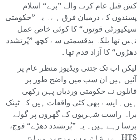
کش قتل عام کرنے والے ”برے“ اسلام
پسندوں کے درمیان فرق ہے۔ یہ ”حکومتی
سیکیورٹی قوتوں“ کا کوئی خاص عمل
نہیں تھا بلکہ بدقسمتی سے کچھ ”پُرتشدد
دھڑوں“ کا آزاد قدم تھا۔
لیکن اب تک جتنی ویڈیوز منظر عام پر
آئیں ہیں ان سب میں واضح طور پر
قاتلوں نے حکومتی وردیاں پہن رکھی
ہیں۔ ایسے بھی کئی واقعات ہیں کہ ٹینک
براہ راست شہریوں کے گھروں پر گولے
برسا رہے ہیں۔ یہ ”پُرتشدد دھڑے“ فوج،
HTS اور شام میں موجود مسلح