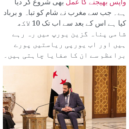
واپس بھیجنے کا عمل
بھی شروع کر دیا
ہے۔ جب سے مغرب نے شام کو تباہ و برباد
کیا ہے اس کے بعد سے اب تک 10 لاکھ
شامی پناہ گزین یورپ میں رہ رہے
ہیں اور اب یورپی ریاستیں پورے
براعظم سے ان کا صفایا چاہتی ہیں۔