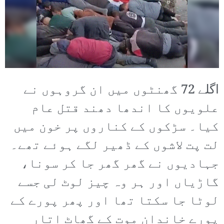
اگلے 72 گھنٹوں میں ان گروہوں نے
علویوں کا اندھا دھند قتل عام
کیا۔ سڑکوں کے کناروں پر خون میں
لت پت لاشوں کے ڈھیر لگے ہوئے تھے۔
جہادیوں نے گھر گھر جا کر سونا،
گاڑیاں اور ہر وہ چیز لوٹ لی جسے
لوٹا جا سکتا تھا اور پھر پورے کے
پورے خاندان موت کے گھاٹ اتار