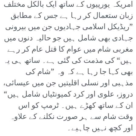
امریکہ یورپیوں کے ساتھ ایک بالکل مختلف
زبان ستعمال کر رہا ہے جس کے مطابق
”ریڈیکل اسلامی جہادیوں جن میں بیرونی
جہادی بھی شامل ہیں جو حالیہ دنوں میں
مغربی شام میں عوام کا قتل عام کر رہے
ہیں“ کی مذمت کی گئی ہے۔ ساتھ ہی یہ
بھی کہا جا رہا ہے کہ وہ ”شام کی
مذہبی اور نسلی اقلیتیں جن میں عیسائی،
دروز، علوی اور کرد کمیونٹیاں شامل ہیں“
ان کے ساتھ کھڑے ہیں۔ ٹرمپ کو اس
وقت شام سے ہر صورت نکلنے کے علاوہ
اور کچھ نہیں چاہیے۔