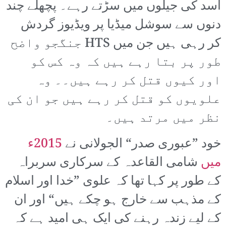
اسد کی جیلوں میں سڑتے رہے۔ پچھلے چند
دنوں سے سوشل میڈیا پر ویڈیوز گردش
کر رہی ہیں جن میں HTS جنگجو واضح
طور پر بتا رہے ہیں کہ وہ کس کو
اور کیوں قتل کر رہے ہیں۔۔ وہ
علویوں کو قتل کر رہے ہیں جو ان کی
نظر میں مرتد ہیں۔
خود ”عبوری صدر“ الجولانی نے
2015ء
میں
شامی القاعدہ کے سرکاری سربراہ
کے طور پر کہا تھا کہ علوی ”خدا اور اسلام
کے مذہب سے خارج ہو چکے ہیں“ اور ان
کے لیے زندہ رہنے کی ایک ہی امید ہے کہ