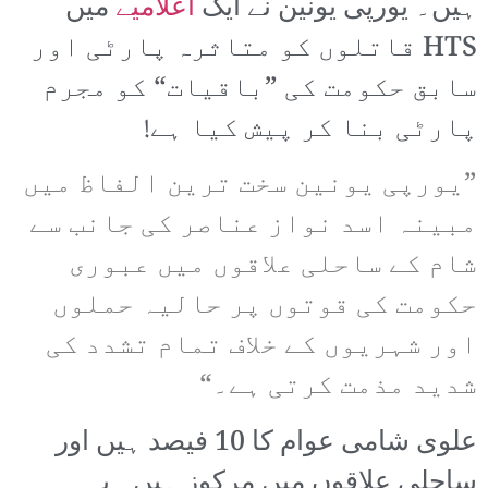
ہیں۔ یورپی یونین نے ایک
اعلامیے
میں
HTS قاتلوں کو متاثرہ پارٹی اور
سابق حکومت کی ”باقیات“ کو مجرم
پارٹی بنا کر پیش کیا ہے!
”یورپی یونین سخت ترین الفاظ میں
مبینہ اسد نواز عناصر کی جانب سے
شام کے ساحلی علاقوں میں عبوری
حکومت کی قوتوں پر حالیہ حملوں
اور شہریوں کے خلاف تمام تشدد کی
شدید مذمت کرتی ہے۔“
علوی شامی عوام کا 10 فیصد ہیں اور
ساحلی علاقوں میں مرکوز ہیں۔ یہ