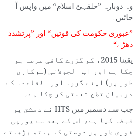
وہ دوبارہ ”حلقہئ اسلام“ میں واپس آ
جائیں۔
”عبوری حکومت کی قوتیں“ اور ”پرتشدد
دھڑے“
یقینا 2015ء کو گزرے کافی عرصہ ہو
چکا ہے اور اب الجولانی (سرکاری
طور پر) اپنے گروہ اور القاعدہ کے
درمیان قطع تعلقی کر چکا ہے۔
جب سے دسمبر میں HTS نے دمشق پر
قبضہ کیا ہے، اس کے بعد سے یورپی
فوری طور پر دوستی کا ہاتھ بڑھاتے