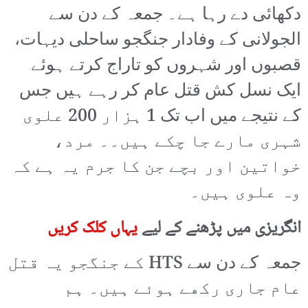
دکھائی دے رہا ہے۔ جمعہ کے دن سے
الجولانی کے وفادار جنگجو ساحلی دیہات،
قصبوں اور شہروں کو تاراج کرتے ہوئے
ایک نسل کش قتل عام کر رہے ہیں جس
کے نتیجے میں اب تک 1 ہزار 200 علوی
شہری مارے جا چکے ہیں۔۔ مرد،
خواتین اور بچے جن کا جرم یہ ہے کہ
وہ علوی ہیں۔
انگریزی میں پڑھنے کے لیے
یہاں کلک کریں
جمعہ کے دن سے HTS کے جنگجو یہ قتل
عام جاری رکھے ہوئے ہیں۔ ہم