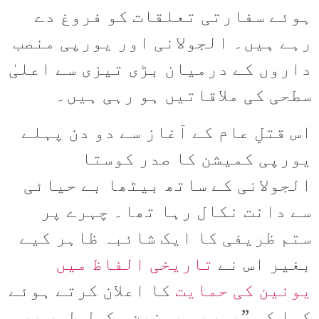
ہوئے سفارتی تعلقات کو فروغ دے
رہے ہیں۔ الجولانی اور یورپی منصب
داروں کے درمیان بڑی تیزی سے اعلیٰ
سطحی کی ملاقاتیں ہو رہی ہیں۔
اس قتلِ عام کے آغاز سے دو دن پہلے
یورپی کمیشن کا صدر کوستا
الجولانی کے ساتھ بیٹھا بے حیائی
سے دانت نکال رہا تھا۔ چہرے پر
ستم ظریفی کا ایک شائبہ ظاہر کیے
بغیر اس نے
تاریخی الفاظ میں
یونین کی حمایت
کا اعلان کرتے ہوئے
کہا کہ ”یورپی یونین مکمل طور پر