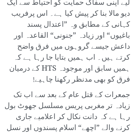
لیے اپنی سفاک حمایت کو احتیاط سے ایک
دیو مالا بنا کر پیش کیا ہے۔ اس پرفریب
کہانی کے مطابق وہ ”اعتدال پسند
باغیوں“ اور زیادہ ”جنونی“ القاعدہ اور
داعش جیسے گروہوں میں فرق واضح
کرتے ہیں۔ اب ہمیں بتایا جا رہا ہے کہ
ہمیں سابق اور موجودہ HTS کے درمیان
فرق کو بھی مدنظر رکھنا چاہیے!
جمعرات کے قتل عام کے بعد سے اب تک
زیادہ تر مغربی پریس مسلسل جھوٹ بول
رہا ہے کہ دانت نکال کر اعلامیے جاری
کرنے والے ”اچھے“ اسلام پسندوں اور نسل