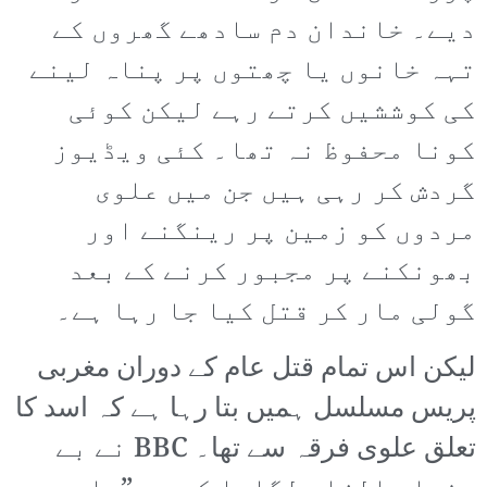
دیے۔ خاندان دم سادھے گھروں کے
تہہ خانوں یا چھتوں پر پناہ لینے
کی کوششیں کرتے رہے لیکن کوئی
کونا محفوظ نہ تھا۔ کئی ویڈیوز
گردش کر رہی ہیں جن میں علوی
مردوں کو زمین پر رینگنے اور
بھونکنے پر مجبور کرنے کے بعد
گولی مار کر قتل کیا جا رہا ہے۔
لیکن اس تمام قتل عام کے دوران مغربی
پریس مسلسل ہمیں بتا رہا ہے کہ اسد کا
تعلق علوی فرقہ سے تھا۔ BBC نے بے