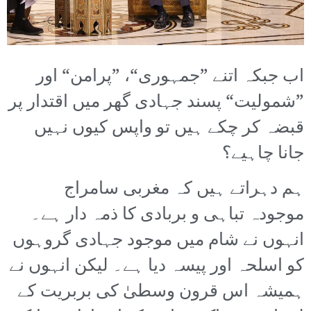
اب جبکہ اتنے ”جمہوری“، ”پرامن“ اور
”شمولیت“ پسند جہادی گھر میں اقتدار پر
قبضہ کر چکے ہیں تو واپس کیوں نہیں
جانا چاہیے؟
ہم دہراتے ہیں کہ مغربی سامراج
موجودہ تباہی و بربادی کا ذمہ دار ہے۔
انہوں نے شام میں موجود جہادی گروہوں
کو اسلحہ اور پیسہ دیا ہے۔ لیکن انہوں نے
ہمیشہ اس قرون وسطیٰ کی بربریت کے