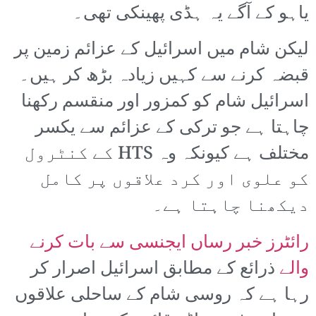
یاہو کے آگے یہ ہڈی پھینکی تھی۔
لیکن شام میں اسرائیل کے عزائم زمین پر
قبضہ کرنے سے کہیں زیادہ بڑھ کر ہیں۔
اسرائیل شام کو کمزور اور منقسم رکھنا
چاہتا ہے جو ترکی کے عزائم سے یکسر
مختلف ہے کیونکہ وہ HTS کے کنٹرول
کو علوی اور کرد علاقوں پر کامل
دیکھنا چاہتا ہے۔
رائٹرز خبر رساں ایجنسی سے بات کرنے
والے
ذرائع کے مطابق اسرائیل اصرار کر
رہا ہے کہ روسی شام کے ساحلی علاقوں