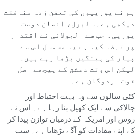
ہم نے یورپیوں کی تعفن زدہ منافقت
دیکھی ہے۔۔ لبرل، انسان دوست
یورپی۔ جب سے الجولانی نے اقتدار
پر قبضہ کیا ہے یہ مسلسل اس سے
پیار کی پینگیں بڑھا رہے ہیں۔
لیکن اس وقت دمشق کے پیچھے اصل
قوت اردوگان ہے۔
کئی سالوں سے وہ بہت احتیاط اور
چالاکی سے ایک کھیل بنا رہا ہے۔ اس نے
روس اور امریکہ کے درمیان توازن پیدا کر
کے اپنے مفادات کو آگے بڑھایا ہے۔ سب