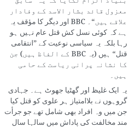
بنیاد الزام لگایا کہ یہ ”سابق
معزول قائد بشار الاسد کے وفادار
علاقے ہیں“۔ BBC اور دیگر کا مؤقف یہ
ہے کہ کوئی نسل کش قتل عام نہیں ہو
رہا بلکہ یہ سیاسی نوعیت کے ”انتقامی
قتل“ ہیں (یہ BBC کے الفاظ ہیں) جن
کا نشانہ پرانی ریاست کے حامی
ہیں۔
یہ ایک غلیظ اور گھٹیا جھوٹ ہے۔ جہادی
گروہوں نے بلاامتیاز ہر علوی کو قتل کیا
جن میں وہ افراد بھی شامل تھے جو جرأت
مند مخالفت کی پاداش میں سالہا سال