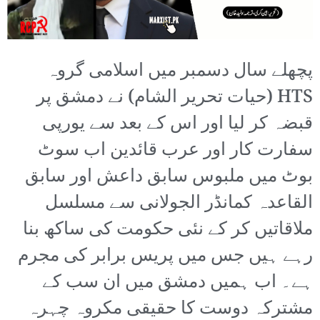
پچھلے سال دسمبر میں اسلامی گروہ
HTS (حیات تحریر الشام) نے دمشق پر
قبضہ کر لیا اور اس کے بعد سے یورپی
سفارت کار اور عرب قائدین اب سوٹ
بوٹ میں ملبوس سابق داعش اور سابق
القاعدہ کمانڈر الجولانی سے مسلسل
ملاقاتیں کر کے نئی حکومت کی ساکھ بنا
رہے ہیں جس میں پریس برابر کی مجرم
ہے۔ اب ہمیں دمشق میں ان سب کے
مشترکہ دوست کا حقیقی مکروہ چہرہ