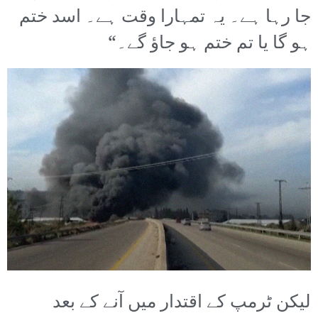
جا رہا ہے۔ یہ تمہارا وقت ہے۔ اسد ختم
ہو گا یا تم ختم ہو جاؤ گے۔“
لیکن ٹرمپ کے اقتدار میں آنے کے بعد