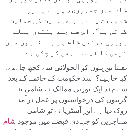
شام میں جمہوری، پر امن اور
شمولیت پر مبنی عبوریت کی حمایت
کرتی ہے“۔ اس سے چند ہفتوں پہلے
یورپی یونین شام پر پابندیوں میں
نرمی کا فیصلہ بھی کر چکی ہے۔
یقینا یورپیوں کو الجولانی سے کچھ چاہیے۔
کیا چاہیے؟ اسد حکومت کے خاتمے کے بعد
سے چند ایک یورپی ممالک نے شامی پناہ
گزینوں کی درخواستوں پر عمل درآمد
روک دیا ہے اور آسٹریا نے تو شامی
مہاجرین کو جہادی قبضے میں موجود
شام