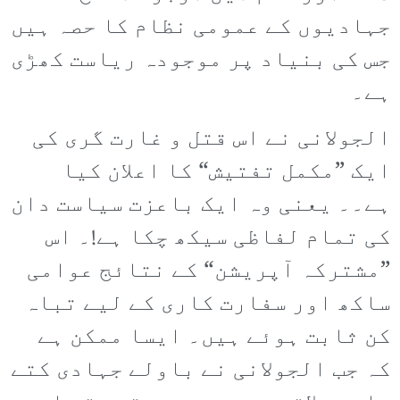
جہادیوں کے عمومی نظام کا حصہ ہیں
جس کی بنیاد پر موجودہ ریاست کھڑی
ہے۔
الجولانی نے اس قتل و غارت گری کی
ایک ”مکمل تفتیش“ کا اعلان کیا
ہے۔۔ یعنی وہ ایک باعزت سیاست دان
کی تمام لفاظی سیکھ چکا ہے!۔ اس
”مشترکہ آپریشن“ کے نتائج عوامی
ساکھ اور سفارت کاری کے لیے تباہ
کن ثابت ہوئے ہیں۔ ایسا ممکن ہے
کہ جب الجولانی نے باولے جہادی کتے