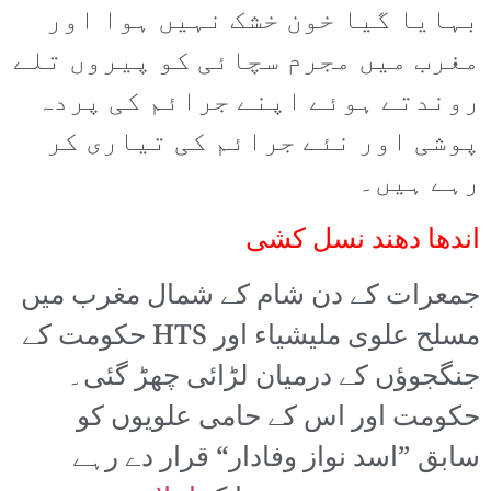
بہایا گیا خون خشک نہیں ہوا اور
مغرب میں مجرم سچائی کو پیروں تلے
روندتے ہوئے اپنے جرائم کی پردہ
پوشی اور نئے جرائم کی تیاری کر
رہے ہیں۔
اندھا دھند نسل کشی
جمعرات کے دن شام کے شمال مغرب میں
مسلح علوی ملیشیاء اور HTS حکومت کے
جنگجوؤں کے درمیان لڑائی چھڑ گئی۔
حکومت اور اس کے حامی علویوں کو
سابق ”اسد نواز وفادار“ قرار دے رہے