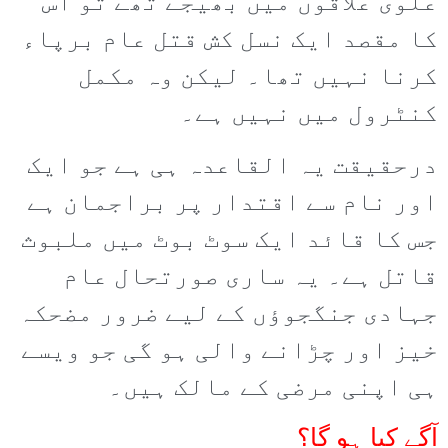
علوی علاقوں میں بھیجے تھے تو اس
کا مقصد ایک نسل کش قتل عام برپاء
کرنا نہیں تھا۔ لیکن وہ مکمل
کنٹرول میں نہیں ہے۔
درحقیقت یہ القاعدہ ہی ہے جو ایک
اور نام سے اقتدار پر براجمان ہے
جس کا قائد ایک سوٹ بوٹ میں ملبوث
قاتل ہے۔ یہ ساری صورتحال عام
جہادی جنگجوؤں کے لیے ضرور مضحکہ
خیز اور چڑانے والی ہو گی جو ویسے
ہی اپنی مرضی کے مالک ہیں۔
آگے کیا ہو گا؟