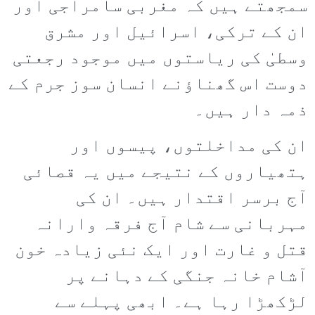
سمجھتے ہیں کہ مغربی سامراجی اور
ان کے ترکی، اسرائیل اور مشرق
وسطیٰ کی ریاستوں میں موجود رجعتی
دوست اس گھناؤنے انسان سوز جرم کے
ذمہ دار ہیں۔
ان کی مداخلتوں، پیسوں اور
ہتھیاروں کے نتیجے میں یہ قصائی
آج برسر اقتدار ہیں۔ ان کی
مہربانی سے شام آج فرقہ وارانہ
قتل و غارت اور ایک نئی زیادہ خون
آشام خانہ جنگی کے دہانے پر
لڑکھڑا رہا ہے۔ ابھی پہلے سے