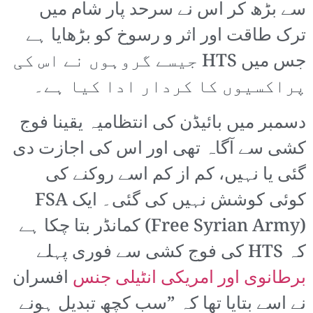
سے بڑھ کر اس نے سرحد پار شام میں
ترک طاقت اور اثر و رسوخ کو بڑھایا ہے
جس میں HTS جیسے گروہوں نے اس کی
پراکسیوں کا کردار ادا کیا ہے۔
دسمبر میں بائیڈن کی انتظامیہ یقینا فوج
کشی سے آگاہ تھی اور اس کی اجازت دی
گئی یا نہیں، کم از کم اسے روکنے کی
کوئی کوشش نہیں کی گئی۔ ایک FSA
(Free Syrian Army) کمانڈر بتا چکا ہے
کہ HTS کی فوج کشی سے فوری پہلے
برطانوی اور امریکی انٹیلی جنس
افسران
نے اسے بتایا تھا کہ ”سب کچھ تبدیل ہونے