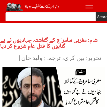
Sear
شام: مغربی سامراج کے گماشتہ جہادیوں نے بے
گناہوں کا قتلِ عام شروع کر دیا
|تحریر: بین کری، ترجمہ: ولید خان|