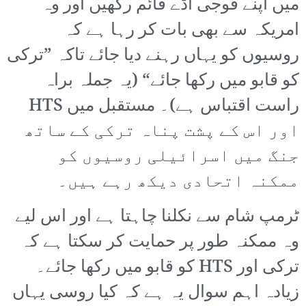
میں اپنے فوجی اڈے قائم رکھیں اور وہ
امریکہ سے بھی بات کر رہا ہے کہ
روسیوں کو یہاں رہنے دیا جائے تاکہ ”ترکی
کو قابو میں رکھا جائے“ (یہ جملہ براہ
راست اقتباس ہے)۔ مستقبل میں HTS
اور اس کے پشت پناہ ترکی کے ساتھ
جنگ میں اسرائیلی روسیوں کو
ممکنہ اتحادی دیکھ رہے ہیں۔
ٹرمپ شام سے نکلنا چاہتا ہے اور اس لیے
وہ ممکنہ طور پر حمایت کر سکتا ہے کہ
ترکی اور HTS کو قابو میں رکھا جائے۔
زیادہ اہم سوال یہ ہے کہ کیا روسی یہاں