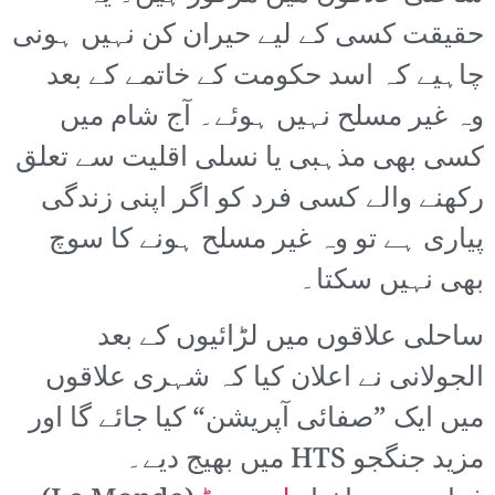
حقیقت کسی کے لیے حیران کن نہیں ہونی
چاہیے کہ اسد حکومت کے خاتمے کے بعد
وہ غیر مسلح نہیں ہوئے۔ آج شام میں
کسی بھی مذہبی یا نسلی اقلیت سے تعلق
رکھنے والے کسی فرد کو اگر اپنی زندگی
پیاری ہے تو وہ غیر مسلح ہونے کا سوچ
بھی نہیں سکتا۔
ساحلی علاقوں میں لڑائیوں کے بعد
الجولانی نے اعلان کیا کہ شہری علاقوں
میں ایک ”صفائی آپریشن“ کیا جائے گا اور
مزید جنگجو HTS میں بھیج دیے۔