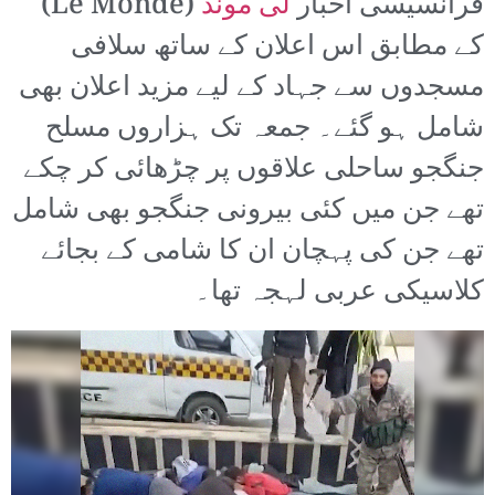
فرانسیسی اخبار
لی مونڈ
(Le Monde)
کے مطابق اس اعلان کے ساتھ سلافی
مسجدوں سے جہاد کے لیے مزید اعلان بھی
شامل ہو گئے۔ جمعہ تک ہزاروں مسلح
جنگجو ساحلی علاقوں پر چڑھائی کر چکے
تھے جن میں کئی بیرونی جنگجو بھی شامل
تھے جن کی پہچان ان کا شامی کے بجائے
کلاسیکی عربی لہجہ تھا۔