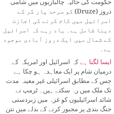
حکومت کی حالیہ چالبازیوں میں شامی
دروز (Druze) کو سرحد پار کر کے
اسرائیل میں کام کرنے کی اجازت
دینا شامل ہے۔ یاد رہے کہ اسرائیل
کے شمال میں ایک دروز آبادی موجود
ہے۔
ایسا لگتا ہے
کہ اسرائیل اور امریکہ کے
درمیان شام پر ایک معاہدہ ہو چکا ہے
جس کے مطابق اسرائیلی غیر معینہ مدت
تک ملک میں رہ سکتے ہیں۔ ٹرمپ نے
شائد اسرائیلیوں کو غزہ میں زبردستی
جنگ بندی پر مجبور کرنے کے بدلے میں نتن