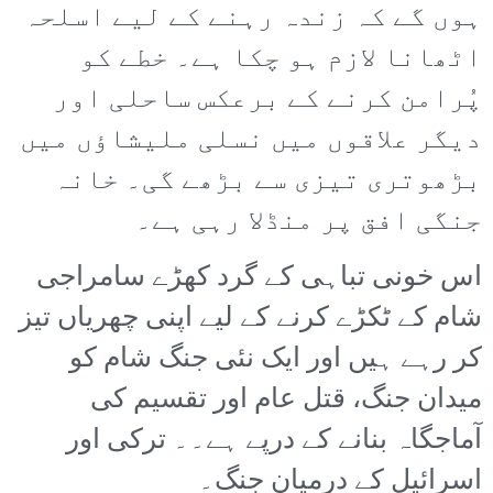
ہوں گے کہ زندہ رہنے کے لیے اسلحہ
اٹھانا لازم ہو چکا ہے۔ خطے کو
پُرامن کرنے کے برعکس ساحلی اور
دیگر علاقوں میں نسلی ملیشاؤں میں
بڑھوتری تیزی سے بڑھے گی۔ خانہ
جنگی افق پر منڈلا رہی ہے۔
اس خونی تباہی کے گرد کھڑے سامراجی
شام کے ٹکڑے کرنے کے لیے اپنی چھریاں تیز
کر رہے ہیں اور ایک نئی جنگ شام کو
میدان جنگ، قتل عام اور تقسیم کی
آماجگاہ بنانے کے درپے ہے۔۔ ترکی اور
اسرائیل کے درمیان جنگ۔