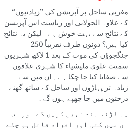
مغربی ساحل پر آپریشن کی ”زیادتیوں“
کے علاوہ الجولانی اور ریاست اس آپریشن
کے نتائج سے بہت خوش ہے۔ لیکن یہ نتائج
کیا ہیں؟ دونوں طرف تقریباً 250
جنگجوؤں کی موت کے بعد 1 لاکھ شہریوں
سمیت علوی ملیشیاء کا شہری علاقوں
سے صفایا کیا جا چکا ہے۔ ان میں سے
زیادہ تر پہاڑوں اور ساحل کے ساتھ گھنے
درختوں میں جا چھپے ہوں گے۔
یہ لڑنا بند نہیں کریں گے اور اب
ان میں کئی اور افراد قائل ہو چکے