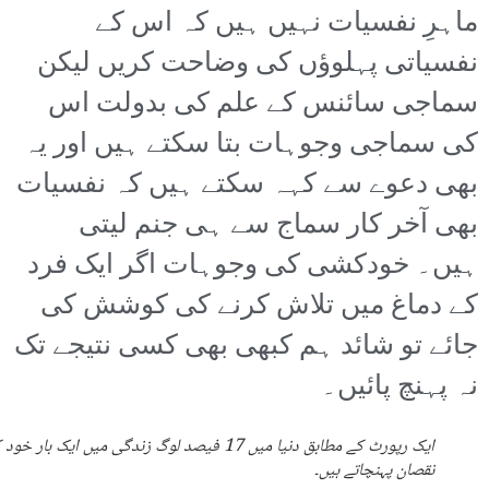
ماہرِ نفسیات نہیں ہیں کہ اس کے
نفسیاتی پہلوؤں کی وضاحت کریں لیکن
سماجی سائنس کے علم کی بدولت اس
کی سماجی وجوہات بتا سکتے ہیں اور یہ
بھی دعوے سے کہہ سکتے ہیں کہ نفسیات
بھی آخر کار سماج سے ہی جنم لیتی
ہیں۔ خودکشی کی وجوہات اگر ایک فرد
کے دماغ میں تلاش کرنے کی کوشش کی
جائے تو شائد ہم کبھی بھی کسی نتیجے تک
نہ پہنچ پائیں۔
ایک رپورٹ کے مطابق دنیا میں 17 فیصد لوگ زندگی میں ایک بار خود
نقصان پہنچاتے ہیں۔