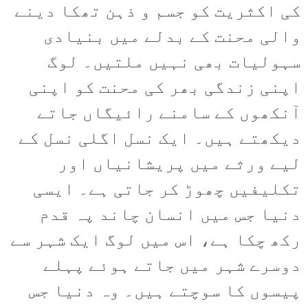
کی اکثریت کو جسم و ذہن تھکا دینے
والی محنت کے بدلے میں بنیادی
سہولیات بھی نہیں ملتیں۔ لوگ
اپنی زندگی بھر کی محنت کو اپنی
آنکھوں کے سامنے رائیگاں جاتے
دیکھتے ہیں۔ ایک نسل اگلی نسل کے
لیے ورثے میں پریشانیاں اور
تکلیفیں چھوڑ کر جاتی ہے۔ ایسی
دنیا جس میں انسان چاند پہ قدم
رکھ چکا ہے، اس میں لوگ ایک شہر سے
دوسرے شہر میں جاتے ہوئے پہلے
پیسوں کا سوچتے ہیں۔ وہ دنیا جس