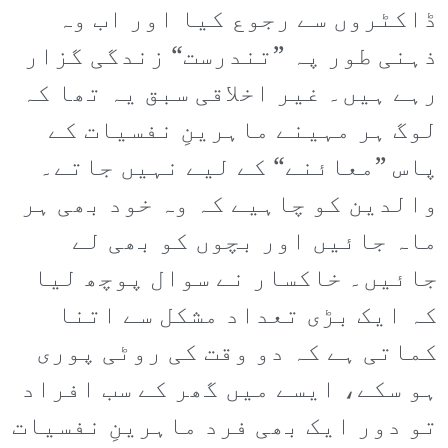
ڈاکٹروں سے رجوع کیا اور اب وہ
ذہنی طور پہ ”تندرست“ زندگی گزار
رہے ہیں۔ غیر اخلاقی سبق یہ تھا کہ
لوگ ہر مہینے ماہرینِ نفسیات کے
پاس ”معائنے“ کے لیے نہیں جاتے۔
والدین کو چاہیے کہ وہ خود بھی ہر
ماہ جائیں اور بچوں کو بھی لے
جائیں۔ خاکسار نے سوال پوچھ لیا
کہ ایک بڑی تعداد مشکل سے اتنا
کماتی ہے کہ دو وقت کی روٹی پوری
ہو سکے، ایسے میں گھر کے سب افراد
تو دور ایک بھی فرد ماہرینِ نفسیات