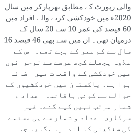
والی رپورٹ کے مطابق تھرپارکر میں سال
2020ء میں خودکشی کرنے والے افراد میں
60 فیصد کی عمر 10 سے 20 سال کے
درمیان تھی۔ ان میں سے بھی 46 فیصد 16
سال سے کم عمر کے بچے تھے۔ اس کے
علاوہ پچھلے کچھ عرصے سے نوجوانوں
میں خودکشی کے واقعات میں اضافہ
ہوا ہے۔ پاکستان میں خودکشیوں کے
حوالے سے کوئی باقائدہ اعداد و
شمار مرتب نہیں کیے گئے۔ غیر
سرکاری اعداد و شمار سے ہی مسئلے
کی سنگینی کا اندازہ لگایا جا