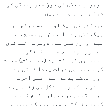
نوجوان منڈی کی دوڑ میں زندگی کی
دوڑ ہی ہار جاتے ہیں۔
خودکشی کی ایک اور سب سے بڑی وجہ
بیگانگی ہے۔ انسان کی سماج سے،
پیداواری عمل سے، دوسرے انسانوں
سے اور اپنے آپ سے بیگانگی۔
انسانوں کی اکثریت (محنت کش) محنت
کر کے سماجی دولت پیدا کرتی ہے
اور اس کے بدلے اسے اتنی اجرت
ملتی ہے کہ وہ بمشکل ہی زندہ رہے
اور اگلے روز دوبارہ کام کرنے
کیلئے فیکٹری میں جا سکے جہاں وہ