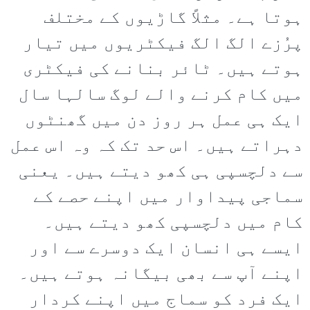
ہوتا ہے۔ مثلاً گاڑیوں کے مختلف
پرُزے الگ الگ فیکٹریوں میں تیار
ہوتے ہیں۔ ٹائر بنانے کی فیکٹری
میں کام کرنے والے لوگ سالہا سال
ایک ہی عمل ہر روز دن میں گھنٹوں
دہراتے ہیں۔ اس حد تک کہ وہ اس عمل
سے دلچسپی ہی کھو دیتے ہیں۔ یعنی
سماجی پیداوار میں اپنے حصے کے
کام میں دلچسپی کھو دیتے ہیں۔
ایسے ہی انسان ایک دوسرے سے اور
اپنے آپ سے بھی بیگانہ ہوتے ہیں۔
ایک فرد کو سماج میں اپنے کردار