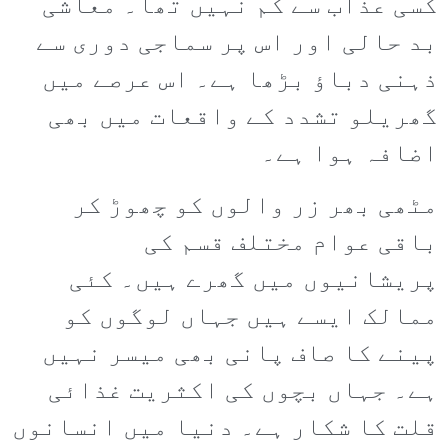
کسی عذاب سے کم نہیں تھا۔ معاشی
بد حالی اور اس پر سماجی دوری سے
ذہنی دباؤ بڑھا ہے۔ اس عرصے میں
گھریلو تشدد کے واقعات میں بھی
اضافہ ہوا ہے۔
مٹھی بھر زر والوں کو چھوڑ کر
باقی عوام مختلف قسم کی
پریشانیوں میں گھرے ہیں۔ کئی
ممالک ایسے ہیں جہاں لوگوں کو
پینے کا صاف پانی بھی میسر نہیں
ہے۔ جہاں بچوں کی اکثریت غذائی
قلت کا شکار ہے۔ دنیا میں انسانوں