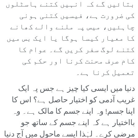
بتائیں گے کہ انہیں کتنے ہاسٹلوں
کی ضرورت ہے، فیسیں کتنی ہونی
چاہئیں، میس پہ ملنے والے کھانے
کا معیار کیسا ہوگا یا ایک بس میں
کتنے لوگ سفر کریں گے۔ عوام کا
کام صرف محنت کرنا اور حکم کی
تعمیل کرنا ہے۔
دنیا میں ایسی کیا چیز ہے جس پہ ایک
غریب آدمی کو اختیار حاصل ہے؟ اس کا
اپنا جسم! وہ اپنے جسم کا مالک ہے۔ وہ
بااختیار ہے کہ اپنے جسم کے ساتھ جو
مرضی کرے۔ لہٰذا ایسے ماحول میں آج دنیا