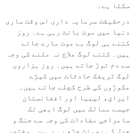
سکتا ہے۔
درحقیقت سرمایہ داری اس وقت ساری
دنیا میں موت بانٹ رہی ہے۔ روز
کتنے ہی لوگ بے موت مارے جاتے
ہیں۔ کتنے لوگ علاج نہ ملنے کی وجہ
سے دم توڑ جاتے ہیں۔ روز ہزاروں
لوگ ٹریفک حادثات میں کیڑے
مکوڑوں کی طرح کچلے جاتے ہیں۔
ایراق، لیبیا اور افغانستان
جیسے ممالک میں لوگ ابھی تک
سامراجی مفادات کی وجہ سے جنگ و
جدل کی بھینٹ چڑھ رہے ہیں۔ مختصر