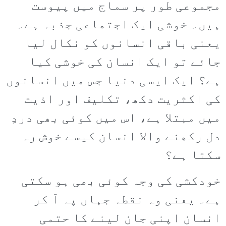
مجموعی طور پر سماج میں پیوست
ہیں۔ خوشی ایک اجتماعی جذبہ ہے۔
یعنی باقی انسانوں کو نکال لیا
جائے تو ایک انسان کی خوشی کیا
ہے؟ ایک ایسی دنیا جس میں انسانوں
کی اکثریت دکھ، تکلیف اور اذیت
میں مبتلا ہے، اس میں کوئی بھی دردِ
دل رکھنے والا انسان کیسے خوش رہ
سکتا ہے؟
خودکشی کی وجہ کوئی بھی ہو سکتی
ہے۔ یعنی وہ نقطہ جہاں پہ آ کر
انسان اپنی جان لینے کا حتمی