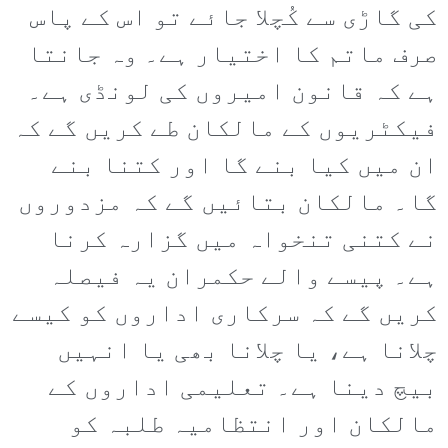
کی گاڑی سے کُچلا جائے تو اس کے پاس
صرف ماتم کا اختیار ہے۔ وہ جانتا
ہے کہ قانون امیروں کی لونڈی ہے۔
فیکٹریوں کے مالکان طے کریں گے کہ
ان میں کیا بنے گا اور کتنا بنے
گا۔ مالکان بتائیں گے کہ مزدوروں
نے کتنی تنخواہ میں گزارہ کرنا
ہے۔ پیسے والے حکمران یہ فیصلہ
کریں گے کہ سرکاری اداروں کو کیسے
چلانا ہے، یا چلانا بھی یا انہیں
بیچ دینا ہے۔ تعلیمی اداروں کے
مالکان اور انتظامیہ طلبہ کو