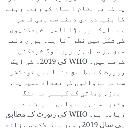
یہ کہ یہ نظام انسان کو زندہ رہنے
کا بنیادی حق دینے سے بھی قاصر
ہے۔ ایک اور بڑا المیہ خودکشیوں
کی شکل میں نظر آتا ہے۔ پوری دنیا
میں ہر سال ہزاروں لوگ خودکشی
کرتے ہیں۔ WHO کی 2019ء کی ایک
رپورٹ کے مطابق دنیا میں خودکشی
سے مرنے والوں کی تعداد ملیریا،
ایڈز، چھاتی کے کینسر یا جنگ
وٖغیرہ سے ہونے والی اموات سے
زیادہ ہے۔ WHO کی رپورٹ کے مطابق
ہی سال 2019ء میں سات لاکھ سے زائد