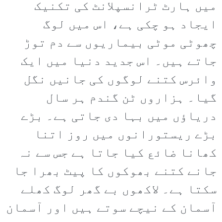
میں ہارٹ ٹرانسپلانٹ کی تکنیک
ایجاد ہو چکی ہے، اس میں لوگ
چھوٹی موٹی بیماریوں سے دم توڑ
جاتے ہیں۔ اس جدید دنیا میں ایک
وائرس کتنے لوگوں کی جانیں نگل
گیا۔ ہزاروں ٹن گندم ہر سال
دریاؤں میں بہا دی جاتی ہے۔ بڑے
بڑے ریستورانوں میں روز اتنا
کھانا ضائع کیا جاتا ہے جس سے نہ
جانے کتنے بھوکوں کا پیٹ بھرا جا
سکتا ہے۔ لاکھوں بے گھر لوگ کھلے
آسمان کے نیچے سوتے ہیں اور آسمان