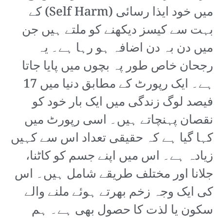
میں خود ایذا رسائی (Self Harm) کے
بہت سے کیسز دیکھنے کو ملتے ہیں جن
میں دن بہ دن اضافہ ہو رہا ہے۔ یہ
رجحان خاص طور پہ بچوں میں پایا جاتا
ہے۔ ایک رپورٹ کے مطابق دنیا میں 17
فیصد لوگ زندگی میں ایک بار خود کو
نقصان پہنچاتے ہیں۔ اسی رپورٹ میں
کہا گیا ہے کہ حقیقی تعداد اس سے کہیں
زیادہ ہے۔ اس میں اپنے جسم کو کاٹنا،
جلانا اور مختلف طریقے شامل ہیں۔ اس
کی ایک وجہ زخم بھرتے ہوئے ملنے والے
سکون یا لذت کا حصول بھی ہے۔ ہم