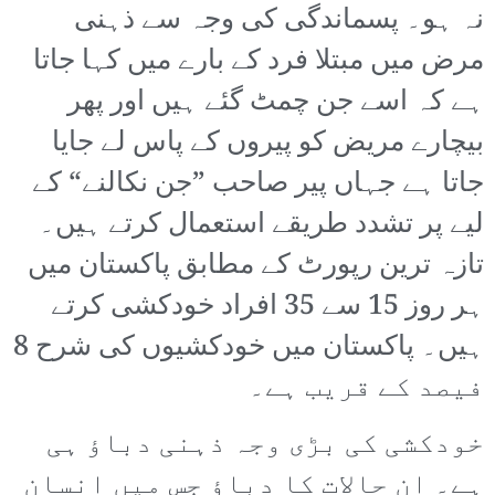
نہ ہو۔ پسماندگی کی وجہ سے ذہنی
مرض میں مبتلا فرد کے بارے میں کہا جاتا
ہے کہ اسے جن چمٹ گئے ہیں اور پھر
بیچارے مریض کو پیروں کے پاس لے جایا
جاتا ہے جہاں پیر صاحب ”جن نکالنے“ کے
لیے پر تشدد طریقے استعمال کرتے ہیں۔
تازہ ترین رپورٹ کے مطابق پاکستان میں
ہر روز 15 سے 35 افراد خودکشی کرتے
ہیں۔ پاکستان میں خودکشیوں کی شرح 8
فیصد کے قریب ہے۔
خودکشی کی بڑی وجہ ذہنی دباؤ ہی
ہے۔ ان حالات کا دباؤ جس میں انسان