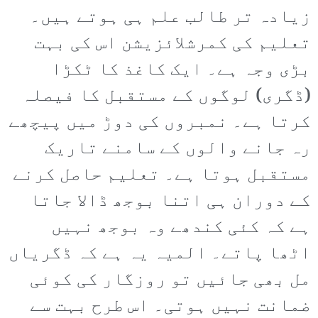
زیادہ تر طالب علم ہی ہوتے ہیں۔
تعلیم کی کمرشلائزیشن اس کی بہت
بڑی وجہ ہے۔ ایک کاغذ کا ٹکڑا
(ڈگری) لوگوں کے مستقبل کا فیصلہ
کرتا ہے۔ نمبروں کی دوڑ میں پیچھے
رہ جانے والوں کے سامنے تاریک
مستقبل ہوتا ہے۔ تعلیم حاصل کرنے
کے دوران ہی اتنا بوجھ ڈالا جاتا
ہے کہ کئی کندھے وہ بوجھ نہیں
اٹھا پاتے۔ المیہ یہ ہے کہ ڈگریاں
مل بھی جائیں تو روزگار کی کوئی
ضمانت نہیں ہوتی۔ اس طرح بہت سے