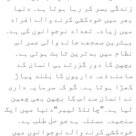
زندگی بسر کر رہا ہوتا ہے۔ دنیا
بھر میں خودکشی کرنے والے افراد
میں زیادہ تعداد نوجوانوں کی ہے۔
بہترین سمجھے جانے والی عمر اس
نظام میں بدترین ثابت ہوتی ہے۔
بچپن کا دور گزرتے ہی انسان کے
سامنے ذمہ داریوں کا بلند پہاڑ
کھڑا ہوتا ہے۔ گو کہ سرمایہ داری
نے انسان سے اس کا بچپن بھی چھین
لیا ہے۔”چائلڈ لیبر“دنیا میں ایک
سنجیدہ مسئلہ ہے جو حل طلب ہے۔
خودکشی کرنے والے نوجوانوں میں