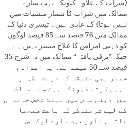
(شراب کے علاوہ کیونکہ بہت سارے
ممالک میں شراب کا شمار منشیات میں
نہیں ہوتا) کے عادی ہیں۔ تیسری دنیا کے
ممالک میں 76 فیصد سے 85 فیصد لوگوں
کو ذہنی امراض کا علاج میسر نہیں ہے
جبکہ”ترقی یافتہ“ ممالک میں یہ شرح 35
فیصد سے 50 فیصد ہے۔ یہ اعداد و
شمار بھی حقیقت کا درست اظہار
نہیں کرتے کیونکہ بہت سے ممالک
میں ذہنی مرض میں مبتلا شخص خاندان
کے لیے شرمندگی کا باعث سمجھا
جاتا ہے اور بہت سارے لوگ اس