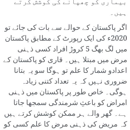
بیماری کو چھپانے کی کوشش کرتے
ہیں۔
اگر پاکستان کے حوالے سے بات کی جائے تو
2020ء کی ایک رپورٹ کے مطابق پاکستان
میں لگ بھگ 5 کروڑ افراد کسی ذہنی
مرض میں مبتلا ہیں۔ قاری کو پاکستان کے
اعدادو شمار کا علم تو ہوگا سو یہ بتانا
ضروری نہیں کہ یہ تعداد کتنی زیادہ
ہوگی۔ خاص طور پر پاکستان میں ذہنی
امراض کو باعثِ شرمندگی سمجھا جاتا
ہے۔ گھر والے ہر ممکن کوشش کرتے ہیں
کہ مریض کی ذہنی مرض کا علم کسی کو