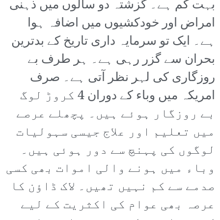
بہت کم ہے۔ گزشتہ دو سالوں میں ذہنی
امراض اور خودکشیوں میں اضافہ ہوا
ہے۔ ایک تو سرمایہ داری تاریخ کے بدترین
بحران سے گزر رہی ہے۔ ہر طرف بے
روزگاری کی لہر نظر آتی ہے۔ صرف
امریکہ میں وباء کے دوران 4 کروڑ لوگ
بے روزگار ہوئے ہیں۔ پچھلے عرصے
میں تعلیم اور علاج جیسی سہولیات
لوگوں کی پہنچ سے دور ہوئی ہیں۔
وباء میں ہونے والی اموات بھی کسی
صدمے سے کم نہیں تھیں۔ لاک ڈاؤن کا
عرصہ بھی عوام کی اکثریت کے لیے