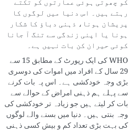
کو چھوتی ہوئی عمارتوں کو تکتے
رہتے ہیں۔ اس دنیا میں لوگوں کا
پریشان ہونا، ذہنی دباؤ کا شکار
ہونا یا اپنی زندگی سے تنگ آ جانا
کوئی حیران کن بات نہیں ہے۔
WHO کی ایک رپورٹ کے مطابق 15 سے
29 سال کے افراد میں اموات کی دوسری
بڑی وجہ خودکشی ہے۔ اس پہ بات کرنے
سے پہلے ہم ذہنی امراض کے حوالے سے
بات کر لیتے ہیں جو زیادہ تر خودکشی کی
وجہ بنتی ہیں۔ دنیا میں بسنے والے لوگوں
کی بہت بڑی تعداد کم و بیش کسی ذہنی