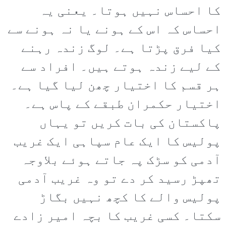
کا احساس نہیں ہوتا۔ یعنی یہ
احساس کہ اس کے ہونے یا نہ ہونے سے
کیا فرق پڑتا ہے۔ لوگ زندہ رہنے
کے لیے زندہ ہوتے ہیں۔ افراد سے
ہر قسم کا اختیار چھن لیا گیا ہے۔
اختیار حکمران طبقے کے پاس ہے۔
پاکستان کی بات کریں تو یہاں
پولیس کا ایک عام سپاہی ایک غریب
آدمی کو سڑک پہ جاتے ہوئے بلاوجہ
تھپڑ رسید کر دے تو وہ غریب آدمی
پولیس والے کا کچھ نہیں بگاڑ
سکتا۔ کسی غریب کا بچہ امیر زادے