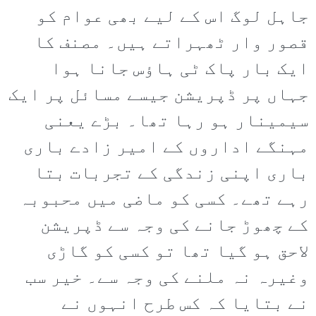
جاہل لوگ اس کے لیے بھی عوام کو
قصور وار ٹھہراتے ہیں۔ مصنف کا
ایک بار پاک ٹی ہاؤس جانا ہوا
جہاں پر ڈپریشن جیسے مسائل پر ایک
سیمینار ہو رہا تھا۔ بڑے یعنی
مہنگے اداروں کے امیر زادے باری
باری اپنی زندگی کے تجربات بتا
رہے تھے۔ کسی کو ماضی میں محبوبہ
کے چھوڑ جانے کی وجہ سے ڈپریشن
لاحق ہو گیا تھا تو کسی کو گاڑی
وغیرہ نہ ملنے کی وجہ سے۔ خیر سب
نے بتایا کہ کس طرح انہوں نے