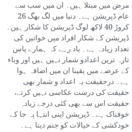
مرض میں مبتلا ہیں۔ ان میں سب سے
عام ڈپریشن ہے۔ دنیا میں لگ بھگ 26
کروڑ 40 لاکھ لوگ ڈپریشن کا شکار ہیں۔
ڈپریشن کے شکار افراد میں خواتین کی
تعداد زیادہ ہے۔ یاد رہے کہ ہمارے پاس
تازہ ترین اعدادو شمار نہیں ہیں اور وباء
کے عرصے میں یقینا ان میں اضافہ ہوا
ہے۔ درحقیقت یہ اعداد و شمار بھی
حقیقت کی درست عکاسی نہیں کرتے،
حقیقت اس سے بھی کئی درجے زیادہ
خوفناک ہے۔ ڈپریشن اپنی انتہا پہ جا کے
خودکشی کے خیالات کو جنم دیتا ہے۔