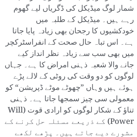
شمار لوگ میڈیکل کی ڈگریاں لیے گھوم
رہے ہیں۔ میڈیکل کے طلبہ میں
خودکشیوں کا رجحان بھی زیادہ پایا جاتا
ہے۔ اس تباہ حال صحت کے انفراسٹرکچر
میں بھی سب سے زیادہ نظر انداز کیے
جانے والا شعبہ ذہنی امراض کا ہے۔ جہاں
لوگوں کو دو وقت کی روٹی کے لالے پڑے
ہوئے ہیں وہاں ”چھوٹے موٹے ڈپریشن“ کو
معمولی سی چیز سمجھا جاتا ہے۔ ذہنی
تناؤ کے شکار لوگوں کو ارادی قوت (Will
Power) کے ذریعے مسئلہ حل کرنے کے
مشورے دیے جاتے ہیں۔ پڑھے لکھے