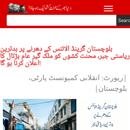
Sear
بلوچستان گرینڈ الائنس کے دھرنے پر بدترین
ریاستی جبر، محنت کشوں کو ملک گیر عام ہڑتال کا
اعلان کرنا ہو گا!
|رپورٹ: انقلابی کمیونسٹ پارٹی،
بلوچستان|