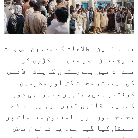
تازہ ترین اطلاعات کے مطابق اس وقت
بلوچستان بھر میں سینکڑوں کی
تعداد میں بلوچستان گرینڈ الائنس
کی قیادت، محنت کش اور ملازمین
گرفتار ہیں، جنہیں سامراجی دور
کے سیاہ قانون تھری ایم پی او کے
تحت جیلوں اور نامعلوم مقامات پر
منتقل کیا گیا ہے۔ یہ قانون محض