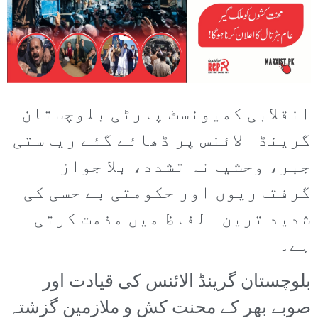
انقلابی کمیونسٹ پارٹی بلوچستان
گرینڈ الائنس پر ڈھائے گئے ریاستی
جبر، وحشیانہ تشدد، بلا جواز
گرفتاریوں اور حکومتی بے حسی کی
شدید ترین الفاظ میں مذمت کرتی
ہے۔
بلوچستان گرینڈ الائنس کی قیادت اور
صوبے بھر کے محنت کش و ملازمین گزشتہ