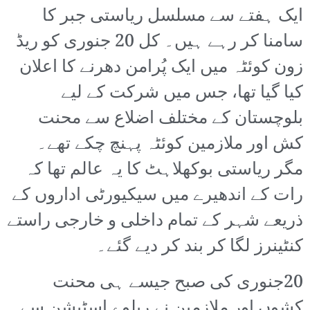
ایک ہفتے سے مسلسل ریاستی جبر کا
سامنا کر رہے ہیں۔ کل 20 جنوری کو ریڈ
زون کوئٹہ میں ایک پُرامن دھرنے کا اعلان
کیا گیا تھا، جس میں شرکت کے لیے
بلوچستان کے مختلف اضلاع سے محنت
کش اور ملازمین کوئٹہ پہنچ چکے تھے۔
مگر ریاستی بوکھلاہٹ کا یہ عالم تھا کہ
رات کے اندھیرے میں سیکیورٹی اداروں کے
ذریعے شہر کے تمام داخلی و خارجی راستے
کنٹینرز لگا کر بند کر دیے گئے۔
20جنوری کی صبح جیسے ہی محنت
کشوں اور ملازمین نے ریلوے اسٹیشن سے