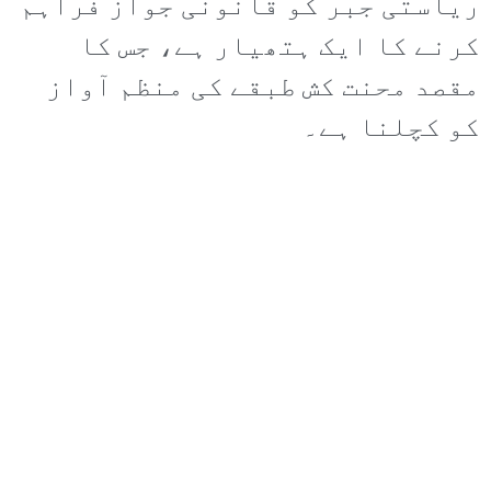
ریاستی جبر کو قانونی جواز فراہم
کرنے کا ایک ہتھیار ہے، جس کا
مقصد محنت کش طبقے کی منظم آواز
کو کچلنا ہے۔