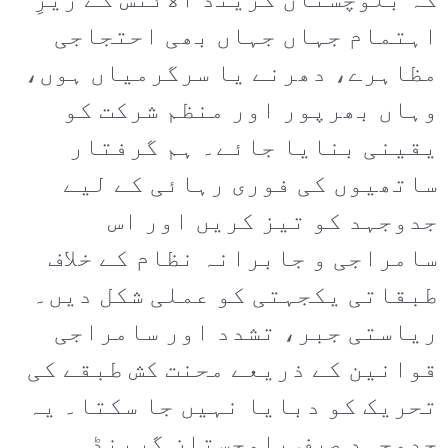
کہ بلوچستان گرینڈ الائنس کے زیرِ
اہتمام جہاں جہاں بھی احتجاجی
مظاہرے، دھرنے یا سرگرمیاں ہوں،
وہاں بھرپور اور منظم شرکت کو
یقینی بنایا جائے۔ ہم گرفتار
ساتھیوں کی فوری رہائی کے لیے
جدوجہد کو تیز کریں اور اس
سامراجی و جابرانہ نظام کے خلاف
طبقاتی یکجہتی کو عملی شکل دیں۔
ریاستی جبر، تشدد اور سامراجی
قوانین کے ذریعے محنت کش طبقے کی
تحریک کو دبایا نہیں جا سکتا۔ یہ
جدوجہد صرف بلوچستان گرینڈ