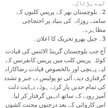
لیے ہڑتال۔
2۔ بلوچستان بھر کے پریس کلبوں کے
سامنے روزانہ کی بنیاد پر احتجاجی
مظاہرے۔
3۔ جیل بھرو تحریک کا اعلان۔
آج جب بلوچستان گرینڈ الائنس کی قیادت
کوئٹہ پریس کلب میں پریس کانفرنس کے
لیے پہنچی اور بالخصوص قیادت رضاکارانہ
گرفتاری دینے آئی تو پولیس نے جبر و تشدد
کی تمام حدیں پار کرتے ہوئے نہایت ذلت
آمیز رویے کے ساتھ انہیں گرفتار کر لیا۔
اس کاروائی کے بعد درجنوں محنت کشوں