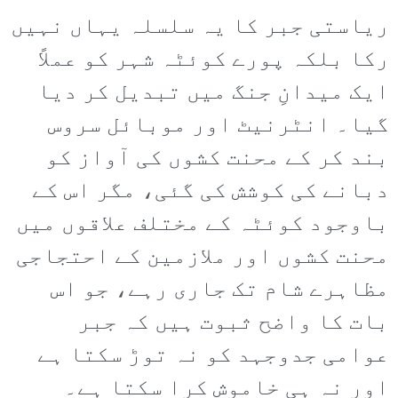
ریاستی جبر کا یہ سلسلہ یہاں نہیں
رکا بلکہ پورے کوئٹہ شہر کو عملاً
ایک میدانِ جنگ میں تبدیل کر دیا
گیا۔ انٹرنیٹ اور موبائل سروس
بند کر کے محنت کشوں کی آواز کو
دبانے کی کوشش کی گئی، مگر اس کے
باوجود کوئٹہ کے مختلف علاقوں میں
محنت کشوں اور ملازمین کے احتجاجی
مظاہرے شام تک جاری رہے، جو اس
بات کا واضح ثبوت ہیں کہ جبر
عوامی جدوجہد کو نہ توڑ سکتا ہے
اور نہ ہی خاموش کرا سکتا ہے۔