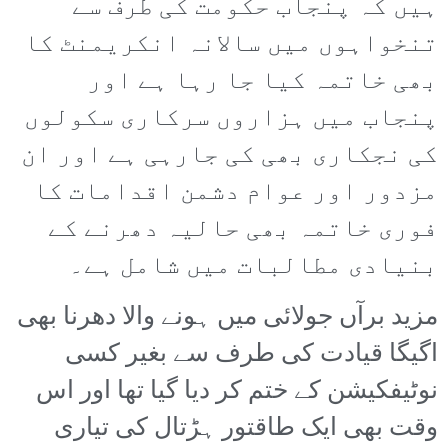
ہیں کہ پنجاب حکومت کی طرف سے
تنخواہوں میں سالانہ انکریمنٹ کا
بھی خاتمہ کیا جا رہا ہے اور
پنجاب میں ہزاروں سرکاری سکولوں
کی نجکاری بھی کی جارہی ہے اور ان
مزدور اور عوام دشمن اقدامات کا
فوری خاتمہ بھی حالیہ دھرنے کے
بنیادی مطالبات میں شامل ہے۔
مزید برآں جولائی میں ہونے والا دھرنا بھی
اگیگا قیادت کی طرف سے بغیر کسی
نوٹیفکیشن کے ختم کر دیا گیا تھا اور اس
وقت بھی ایک طاقتور ہڑتال کی تیاری