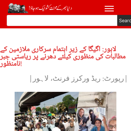
Sear
لاہور: اگیگا کے زیر اہتمام سرکاری ملازمین کے
مطالبات کی منظوری کیلئے دھرنے پر ریاستی جبر
نامنظور!
|رپورٹ: ریڈ ورکرز فرنٹ، لاہور|