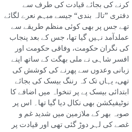
کرنے کی بجائے قیادت کی طرف سے
دفتری ”تالہ بندی“ جیسے مبہم نعرے لگائے
تھے جس پر بھی کوئی منظم طریقے سے
عملدآمد نہیں گیا تھا، جس کے بعد پنجاب
کی نگران حکومت، وفاقی حکومت اور
افسر شاہی نے ملی بھگت کے ساتھ اپنے
زبانی وعدوں سے پھرنے کی کوشش کی
تھی، یہاں تک کہ رننگ بیسک کی بجائے
ابتدائی بیسک پے پر تنخواہ میں اضافے کا
نوٹیفیکشن بھی نکال دیا گیا تھا۔ اس پر
صوبہ بھر کے ملازمین میں شدید غم و
غصے کی لہر دوڑ گئی تھی اور قیادت پر