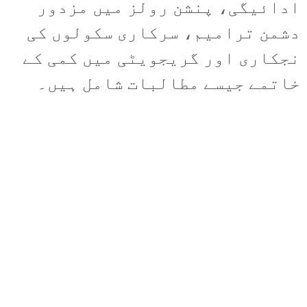
ادائیگی، پنشن رولز میں مزدور
دشمن ترامیم، سرکاری سکولوں کی
نجکاری اور گریجویٹی میں کمی کے
خاتمے جیسے مطالبات شامل ہیں۔