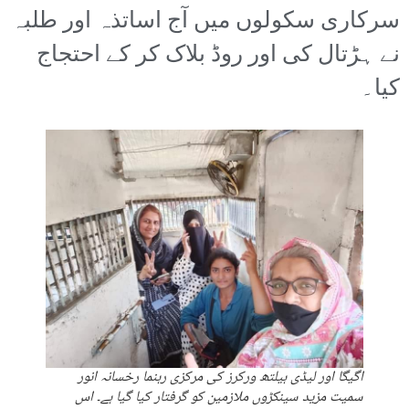
سرکاری سکولوں میں آج اساتذہ اور طلبہ
نے ہڑتال کی اور روڈ بلاک کر کے احتجاج
کیا۔
اگیگا اور لیڈی ہیلتھ ورکرز کی مرکزی رہنما رخسانہ انور
سمیت مزید سینکڑوں ملازمین کو گرفتار کیا گیا ہے۔ اس