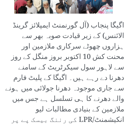
اگیگا پنجاب (آل گورنمنٹ ایمپلائز گرینڈ
الائنس) کے زیر قیادت صوبہ بھر سے
ہزاروں چھوٹے سرکاری ملازمین اور
محنت کش 10 اکتوبر بروز منگل کے روز
سے لاہور سول سیکرٹریٹ کے سامنے
دھرنا دے رہے ہیں۔ اگیگا کے پلیٹ فارم
سے جاری موجودہ دھرنا جولائی میں ہونے
والے دھرنے کا ہی تسلسل ہے جس میں
ملازمین کے بنیادی مطالبات لیو
انکیشمنٹ/LPR کی رننگ بیسک پے پر