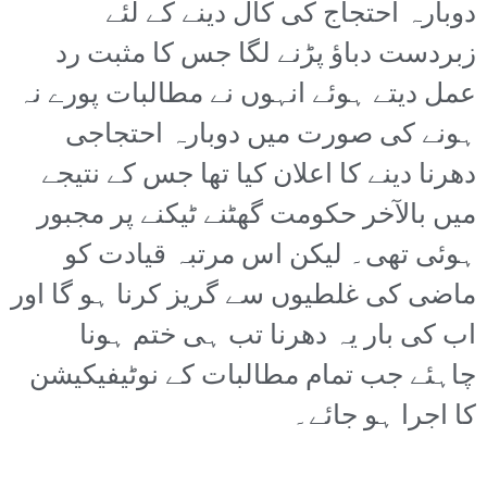
دوبارہ احتجاج کی کال دینے کے لئے
زبردست دباؤ پڑنے لگا جس کا مثبت رد
عمل دیتے ہوئے انہوں نے مطالبات پورے نہ
ہونے کی صورت میں دوبارہ احتجاجی
دھرنا دینے کا اعلان کیا تھا جس کے نتیجے
میں بالآخر حکومت گھٹنے ٹیکنے پر مجبور
ہوئی تھی۔ لیکن اس مرتبہ قیادت کو
ماضی کی غلطیوں سے گریز کرنا ہو گا اور
اب کی بار یہ دھرنا تب ہی ختم ہونا
چاہئے جب تمام مطالبات کے نوٹیفیکیشن
کا اجرا ہو جائے۔