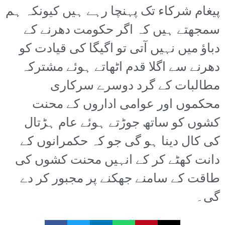
پیغام شرکاء تک پہنچا رہے ہیں کیونکہ ہم
سمجھتے ہیں کہ اگر حکومت دھرنے کے
دباؤ میں نہیں آتی تو اگیگا کی قیادت کو
دھرنے سے اگلا قدم اٹھاتے ہوئے مشترکہ
مطالبات کے گرد دوسرے سرکاری
محکموں اور عوامی اداروں کے محنت
کشوں کو ساتھ جوڑتے ہوئے عام ہڑتال
کی کال دینا ہو گی جو کہ حکمرانوں کے
دانت کھٹے کر کے انہیں محنت کشوں کی
طاقت کے سامنے جھکنے پر مجبور کر دے
گی۔