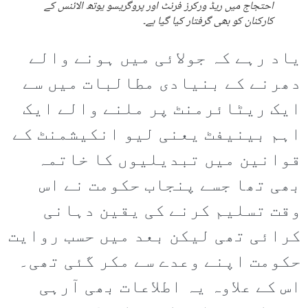
احتجاج میں ریڈ ورکرز فرنٹ اور پروگریسو یوتھ الائنس کے
کارکنان کو بھی گرفتار کیا گیا ہے۔
یاد رہے کہ جولائی میں ہونے والے
دھرنے کے بنیادی مطالبات میں سے
ایک ریٹائرمنٹ پر ملنے والے ایک
اہم بینیفٹ یعنی لیو انکیشمنٹ کے
قوانین میں تبدیلیوں کا خاتمہ
بھی تھا جسے پنجاب حکومت نے اس
وقت تسلیم کرنے کی یقین دہانی
کرائی تھی لیکن بعد میں حسب روایت
حکومت اپنے وعدے سے مکر گئی تھی۔
اس کے علاوہ یہ اطلاعات بھی آرہی