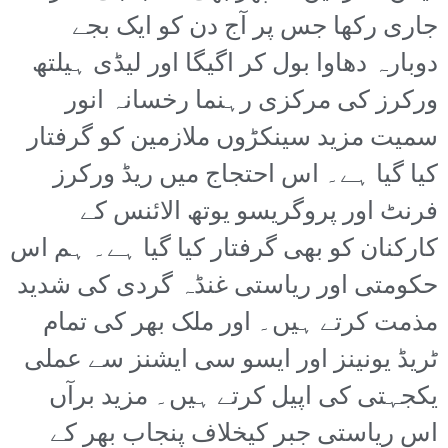
جاری رکھا جس پر آج دن کو ایک بجے
دوبارہ دھاوا بول کر اگیگا اور لیڈی ہیلتھ
ورکرز کی مرکزی رہنما رخسانہ انور
سمیت مزید سینکڑوں ملازمین کو گرفتار
کیا گیا ہے۔ اس احتجاج میں ریڈ ورکرز
فرنٹ اور پروگریسو یوتھ الائنس کے
کارکنان کو بھی گرفتار کیا گیا ہے۔ ہم اس
حکومتی اور ریاستی غنڈہ گردی کی شدید
مذمت کرتے ہیں۔ اور ملک بھر کی تمام
ٹریڈ یونینز اور ایسو سی ایشنز سے عملی
یکجہتی کی اپیل کرتے ہیں۔ مزید برآں
اس ریاستی جبر کیخلاف پنجاب بھر کے