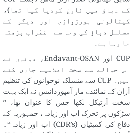
کے دباؤ میں فارغ کردیا گیا تھا)،
کیٹالونی بورژوازی اور دیگر کے
مسلسل دباؤ کی وجہ سے اضطراب بڑھتا
جا رہا ہے۔
CUP اور Endavant-OSAN، دونوں نے
اس حوالے سے سخت اعلامیے جاری کئے
ہیں۔ CUP سے منسلک نوجوانوں کی تنظیم
آران کے نمائندے مار آمپوردانیس نے ایک بہت
سخت آرٹیکل لکھا جس کا عنوان تھا، ’’
سڑکوں پر تحرک اب اور زیادہ، جمہوریہ کے
دفاع کی کمیٹیاں (CDR’s) اب اور زیادہ‘‘۔