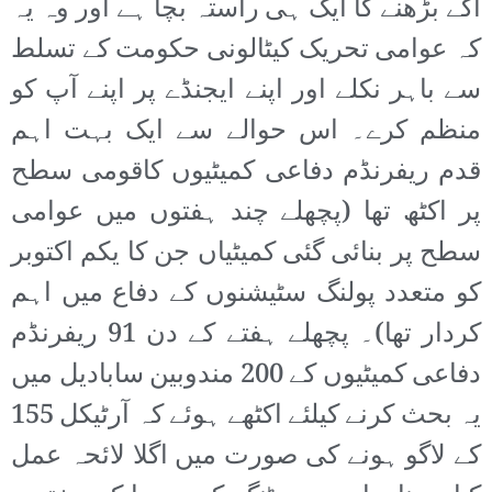
آگے بڑھنے کا ایک ہی راستہ بچا ہے اور وہ یہ
کہ عوامی تحریک کیٹالونی حکومت کے تسلط
سے باہر نکلے اور اپنے ایجنڈے پر اپنے آپ کو
منظم کرے۔ اس حوالے سے ایک بہت اہم
قدم ریفرنڈم دفاعی کمیٹیوں کاقومی سطح
پر اکٹھ تھا (پچھلے چند ہفتوں میں عوامی
سطح پر بنائی گئی کمیٹیاں جن کا یکم اکتوبر
کو متعدد پولنگ سٹیشنوں کے دفاع میں اہم
کردار تھا)۔ پچھلے ہفتے کے دن 91 ریفرنڈم
دفاعی کمیٹیوں کے 200 مندوبین سابادیل میں
یہ بحث کرنے کیلئے اکٹھے ہوئے کہ آرٹیکل 155
کے لاگو ہونے کی صورت میں اگلا لائحہ عمل