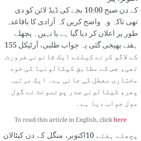
کے دن صبح 10:00 بجے کی ڈیڈ لائن کو دی
تھی تاکہ وہ واضح کریں کہ آزادی کا باقاعدہ
طور پر اعلان کر دیا گیا ہے یا نہیں۔ پچھلے
ہفتے بھیجی گئی یہ جواب طلبی، آرٹیکل 155
کے لاگو کرنے کیلئے ایک قانونی ضرورت
تھی، جس کے مطابق کیٹالونیا کی خود
مختاری معطل کی جانی ہے۔ ایک مرتبہ
پھر، کیٹالونی صدر پوئمونٹ نے گول
مول جواب دیا ہے۔
To read this article in English, click
here
پچھلے ہفتے 10اکتوبر، منگل کے دن کیٹالان