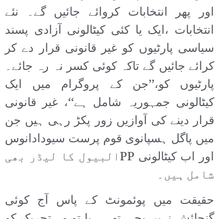
اور پھر انتخابات کروائے جائیں گے۔ نئے
انتخابات ،ایک یا کئی کیٹالونی آزادی پسند
سیاسی پارٹیوں کو غیر قانونی قرار دے کر
کرائے جائیں گے تاکہ کوئی کسر نہ رہ جائے۔
پارٹیوں کو،’’جن کے پروگرام میں ایک
کیٹالونی جمہوریہ شامل ہے‘‘، غیر قانونی
قرار دینے کی آوازیں زور پکڑ رہی ہیں جن
میں پاگل ہسپانوی قوم پرست سیودادانوس
اور اب کیٹالونی PPالبیول کا لیڈر بھی
شامل ہیں۔
حقیقت میں پوئمونٹ کے پاس آج کوئی