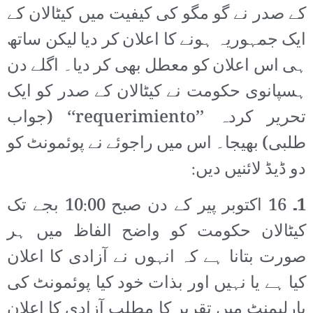
کے صدر نے گو مگو کی کیفیت میں کیٹالان کے
ایک جمہوریہ ہونے کا اعلان کر دیا لیکن ساتھ
ہی اس اعلان کو معطل بھی کر دیا۔ اگلے دن
ہسپانوی حکومت نے کیٹالان کے صدر کو ایک
تحریر کردہ ’’requerimiento‘‘ (جواب
طلبی) بھیجا۔ اس میں راجوئے نے پوئمونٹ کو
دو ڈیڈ لائنیں دیں:
1۔
16 اکتوبر پیر کے دن صبح 10:00 بجے تک
کیٹالان حکومت کو واضح الفاظ میں ہر
صورت بتانا ہے کہ انہوں نے آزادی کا اعلان
کیا ہے یا نہیں اور بذات خود کیا پوئمونٹ کی
پارلیمنٹ میں تقریر کا مطلب آزادی کا اعلان