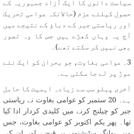
سیاست دانوں کا ایک آزاد جمہوریہ کے
حصول کیلئے عزم (حالانکہ عوامی تحریک
اور ریاستی جبر کے دباؤ کے نتیجے میں
آج یہ وہاں کھڑے ہیں جس کا وہ تصور
بھی نہیں کر سکتے تھے)۔
3۔ عوامی بغاوت، جو بحران کو ایک نئے
موڑ پر لے جا سکتی ہے۔
آخری پہلو سب سے زیادہ اہمیت کا حامل
ہے۔ 20 ستمبر کو عوامی بغاوت نے ریاستی
جبر کو چیلنج کرنے میں کلیدی کردار ادا کیا
تھا۔ پھر یکم اکتوبر کو عوامی بغاوت، جس
میں پولنگ سٹیشنوں پر قبضے اور ان کی