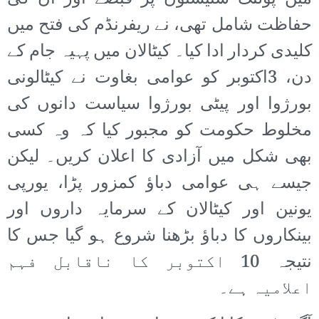
حفاظت شامل تھی، نے ریفرنڈم کی فتح میں
کلیدی کردار ادا کیا۔ کیٹالان میں پہیہ جام کے
دن، 3اکتوبر کو عوامی بغاوت نے کیٹالونی
بورژوا اور پیٹی بورژوا سیاست دانوں کی
مخلوط حکومت کو مجبور کیا کہ وہ کسی
بھی شکل میں آزادی کا اعلان کریں۔ لیکن
جیسے ہی عوامی دباؤ کمزور پڑا، یورپی
یونین اور کیٹالان کے سرمایہ داروں اور
بینکاروں کا دباؤ بڑھنا شروع ہو گیا جس کا
نتیجہ 10 اکتوبر کا ناقابل فہم
اعلامیہ ہے۔