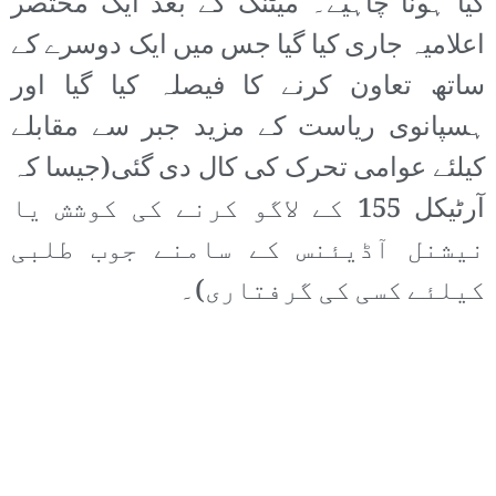
کیا ہونا چاہیے۔ میٹنگ کے بعد ایک مختصر
اعلامیہ جاری کیا گیا جس میں ایک دوسرے کے
ساتھ تعاون کرنے کا فیصلہ کیا گیا اور
ہسپانوی ریاست کے مزید جبر سے مقابلے
کیلئے عوامی تحرک کی کال دی گئی(جیسا کہ
آرٹیکل 155 کے لاگو کرنے کی کوشش یا
نیشنل آڈیئنس کے سامنے جوب طلبی
کیلئے کسی کی گرفتاری)۔