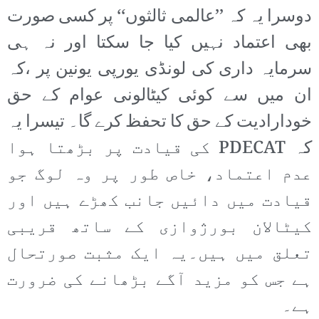
دوسرا یہ کہ ’’عالمی ثالثوں‘‘ پر کسی صورت
بھی اعتماد نہیں کیا جا سکتا اور نہ ہی
سرمایہ داری کی لونڈی یورپی یونین پر ،کہ
ان میں سے کوئی کیٹالونی عوام کے حق
خودارادیت کے حق کا تحفظ کرے گا۔ تیسرا یہ
کہ PDECAT کی قیادت پر بڑھتا ہوا
عدم اعتماد، خاص طور پر وہ لوگ جو
قیادت میں دائیں جانب کھڑے ہیں اور
کیٹالان بورژوازی کے ساتھ قریبی
تعلق میں ہیں۔یہ ایک مثبت صورتحال
ہے جس کو مزید آگے بڑھانے کی ضرورت
ہے۔