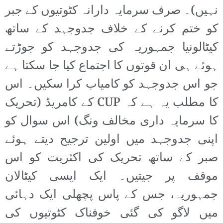
نہیں)۔ صرف سرمایہ دارانہ کٹوتیوں کے جبر
کو ختم کرنے کے خلاف جدوجہد کے ساتھ
کیٹالونیا جمہوریہ کی جدوجہد کو جوڑتے
ہوئے ہی ان قوتوں کا اجتماع کیا جا سکتا ہے
جو اس جدوجہد کو کامیاب کرا سکیں۔ اس
کا مطلب یہ ہے کہ CUP کے کامریڈ (تحریک
کا سرمایہ داری مخالف ونگ) اس سوال کو
اپنی جدوجہد میں اولین ترجیح دیتے ہوئے
صبر کے ساتھ تحریک کی اکثریت کو اس
موقف پر جیتیں۔ ایک ایسی کیٹالان
جمہوریہ، جس کے پاس پچھلی ایک دہائی
میں لاگو کی گئی خوفناک کٹوتیوں کی