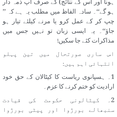
ہونا اور اس کے نتائج) کے صرف آپ ذمہ دار
ہو گے‘‘۔ سادہ الفاظ میں مطلب یہ ہے کہ ’’
چپ کر کے عمل کرو یا مرنے کیلئے تیار ہو
جاؤ‘‘۔ یہ ایسی زبان تو نہیں جس میں
مذاکرات کئے جا سکیں!
اس ساری صورتحال میں تین پہلو
انتہائی اہم ہیں:
1۔ ہسپانوی ریاست کا کیٹالان کے حق خود
ارادیت کو ختم کرنے کا عزم۔
2۔ کیٹالونی حکومت کی قیادت
سنبھالے بورژوا اور پیٹی بورژوا