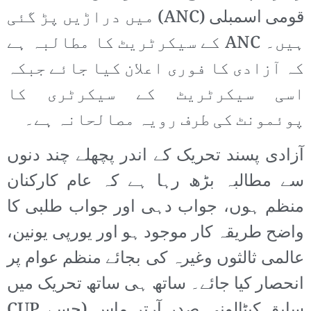
قومی اسمبلی (ANC) میں دراڑیں پڑ گئی
ہیں۔ ANC کے سیکرٹریٹ کا مطالبہ ہے
کہ آزادی کا فوری اعلان کیا جائے جبکہ
اسی سیکرٹریٹ کے سیکرٹری کا
پوئمونٹ کی طرف رویہ مصالحانہ ہے۔
آزادی پسند تحریک کے اندر پچھلے چند دنوں
سے مطالبہ بڑھ رہا ہے کہ عام کارکنان
منظم ہوں، جواب دہی اور جواب طلبی کا
واضح طریقہ کار موجود ہو اور یورپی یونین،
عالمی ثالثوں وغیرہ کی بجائے منظم عوام پر
انحصار کیا جائے۔ ساتھ ہی ساتھ تحریک میں
سابق کیٹالونی صدر آرتر ماس (جسے CUP