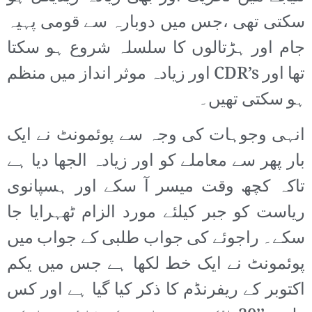
سکتی تھی ،جس میں دوبارہ سے قومی پہیہ
جام اور ہڑتالوں کا سلسلہ شروع ہو سکتا
تھا اور CDR’s اور زیادہ موثر انداز میں منظم
ہو سکتی تھیں۔
انہی وجوہات کی وجہ سے پوئمونٹ نے ایک
بار پھر سے معاملے کو اور زیادہ الجھا دیا ہے
تاکہ کچھ وقت میسر آ سکے اور ہسپانوی
ریاست کو جبر کیلئے مورد الزام ٹھہرایا جا
سکے۔ راجوئے کی جواب طلبی کے جواب میں
پوئمونٹ نے ایک خط لکھا ہے جس میں یکم
اکتوبر کے ریفرنڈم کا ذکر کیا گیا ہے اور کس