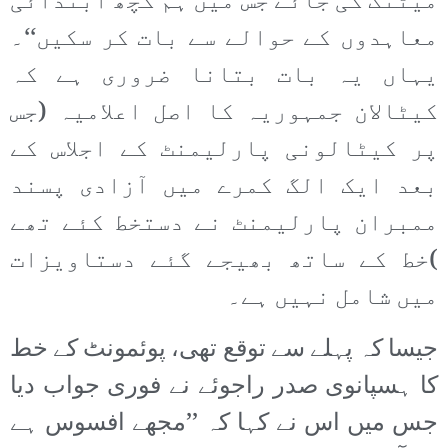
میٹنگ کی جائے جس میں ہم کچھ ابتدائی
معاہدوں کے حوالے سے بات کر سکیں‘‘۔
یہاں یہ بات بتانا ضروری ہے کہ
کیٹالان جمہوریہ کا اصل اعلامیہ (جس
پر کیٹالونی پارلیمنٹ کے اجلاس کے
بعد ایک الگ کمرے میں آزادی پسند
ممبران پارلیمنٹ نے دستخط کئے تھے
)خط کے ساتھ بھیجے گئے دستاویزات
میں شامل نہیں ہے۔
جیسا کہ پہلے سے توقع تھی، پوئمونٹ کے خط
کا ہسپانوی صدر راجوئے نے فوری جواب دیا
جس میں اس نے کہا کہ ’’مجھے افسوس ہے