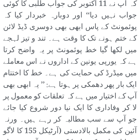
کہ آپ نے 11 اکتوبر کی جواب طلبی کا کوئی
جواب نہیں دیا‘‘ اور دوبارہ خبردار کیا کہ
پوئمونٹ کے پاس ابھی بھی دوسری ڈیڈ لائن
کے ختم ہونے تک کا وقت ہے۔ تند و تیز لہجے
میں لکھا گیا خط پوئمونٹ پر یہ واضح کرتا
ہے کہ یورپی یونین کے اداروں نے اس معاملے
میں میڈرڈ کی حمایت کی ہے۔ خط کا اختتام
ایک بار پھر دھمکی پر ہوتا ہے: ’’ یہ ابھی بھی
آپ کے اختیار میں ہے کہ تعلقات کو معمول پر
لا کر وفاداری کا ایک نیا دور شروع کیا جائے
جو آپ سے سب مطالبہ کر رہے ہیں۔ ورنہ
آئین کی مکمل بالادستی (آرٹیکل 155 کا لاگو