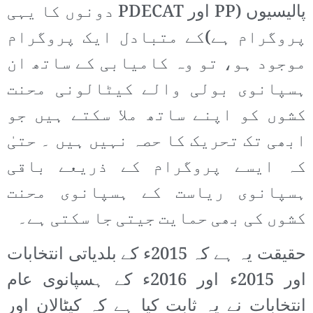
پالیسیوں (PP اور PDECAT دونوں کا یہی
پروگرام ہے)کے متبادل ایک پروگرام
موجود ہو، تو وہ کامیابی کے ساتھ ان
ہسپانوی بولی والے کیٹالونی محنت
کشوں کو اپنے ساتھ ملا سکتے ہیں جو
ابھی تک تحریک کا حصہ نہیں ہیں ۔ حتیٰ
کہ ایسے پروگرام کے ذریعے باقی
ہسپانوی ریاست کے ہسپانوی محنت
کشوں کی بھی حمایت جیتی جا سکتی ہے۔
حقیقت یہ ہے کہ 2015ء کے بلدیاتی انتخابات
اور 2015ء اور 2016ء کے ہسپانوی عام
انتخابات نے یہ ثابت کیا ہے کہ کیٹالان اور