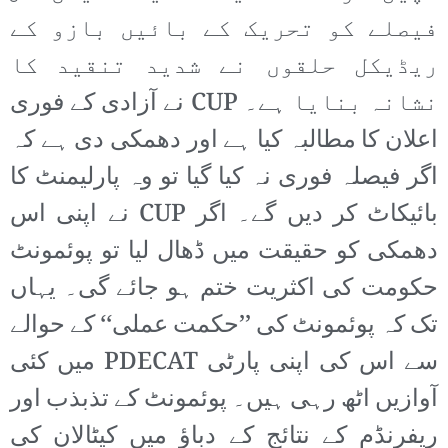
فیصلے کو تحریک کے بائیں بازو کے
ریڈیکل حلقوں نے شدید تنقید کا
نشانہ بنایا ہے۔ CUP نے آزادی کے فوری
اعلان کا مطالبہ کیا ہے اور دھمکی دی ہے کہ
اگر فیصلہ فوری نہ کیا گیا تو وہ پارلیمنٹ کا
بائیکاٹ کر دیں گے۔ اگر CUP نے اپنی اس
دھمکی کو حقیقت میں ڈھال لیا تو پوئمونٹ
حکومت کی اکثریت ختم ہو جائے گی۔ یہاں
تک کہ پوئمونٹ کی ’’حکمت عملی‘‘ کے حوالے
سے اس کی اپنی پارٹی PDECAT میں کئی
آوازیں اٹھ رہی ہیں۔ پوئمونٹ کے تذبذب اور
ریفرنڈم کے نتائج کے دباؤ میں کیٹالان کی