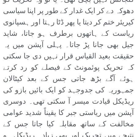
گنجائش نہیں بچی تھی۔ یا تو وہ تحریک کو
دھوکہ دے کر ایک غدار کے طور پر اپنا سیاسی
کیریئر ختم کر دیتا یا پھر ڈٹا رہتا اور ہسپانوی
ریاست کے ہاتھوں برطرف ہو جاتا، شاید
جیل بھی جانا پڑ جاتا۔ پہلی آپشن میں یہ
حقیقت بعید القیاس قرار نہیں دی جا سکتی
کہ تحریک پوئمونٹ کے فیصلے کو رد کرتے
ہوئے آگے بڑھ جاتی جس کے بعد کیٹالان
جمہوریہ کی جدوجہد کو ایک بائیں بازو کی
ریڈیکل قیادت میسر آ سکتی تھی۔ دوسری
آپشن میں ریاستی جبر کا یقیناً شدید عوامی
مخالفت کے ساتھ مقابلہ کیا جاتا جس کے
نتیجے میں تحریک اور بھی زیادہ ریڈیکل ہو