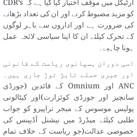
آرٹیکل میں موقف اختیار کیا گیا ہے کہ CDR’s
کو مزید مضبوط کرنے اور ان کی تعداد بڑھانے
کی ضرورت ہے اور اداروں سے باہر لوگوں
کے تحرک کیلئے ان کا اپنا سیاسی لائحہ عمل
ہونا چاہیے۔
اسی دوران ہسپانوی ریاست کے قانونی
اور جبری حملے تابڑ توڑ جاری ہیں۔
ANC اور Omnium کے قائدین (جورڈی
سانچیز اور جورڈی کوئزارت)اور کیٹالونی
پولیس موسوس کے میجر تراپیرو کو جواب
طلبی کیلئے میڈرڈ میں نیشنل آڈیینس کی
خصوصی عدالت(جو ریاست کے خلاف تمام