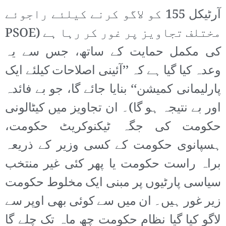
آرٹیکل 155 کو لاگو کرنے کیلئے راجوئے
مختلف تجاویز پر غور کر رہا ہے (PSOE
کی مکمل حمایت کے ساتھ، جس سے یہ
وعدہ کیا گیا ہے کہ ’’آئینی اصلاحات کیلئے ایک
پارلیمانی کمیشن‘‘ بنایا جائے گا، جو بے فائدہ
اور بے نتیجہ ہو گا)۔ ان تجاویز میں کیٹالونی
حکومت کی جگہ ٹیکنوکریٹ حکومت،
ہسپانوی حکومت کے کسی وزیر کے ذریعہ
براہ راست حکومت یا پھر کئی غیر منتخب
سیاسی پارٹیوں پر مبنی ایک مخلوط حکومت
زیر غور ہیں۔ ان میں سے کوئی بھی اوپر سے
لاگو کیا گیا نظام حکومت چھ ماہ تک چلے گا