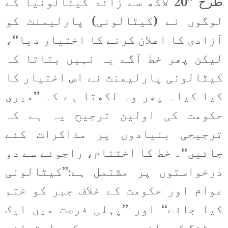
طرح ’’20 لاکھ سے زائد کیٹالونیا کے
لوگوں نے (کیٹالونی) پارلیمنٹ کو
آزادی کا اعلان کرنے کا اختیار دیا‘‘،
لیکن پھر خط آگے یہ نہیں بتاتا کہ
کیٹالونی پارلیمنٹ نے اس اختیار کا
کیا کیا۔ پھر وہ لکھتا ہے کہ ’’میری
حکومت کی اولین ترجیح یہ ہے کہ
ترجیحی بنیادوں پر مذاکرات کئے
جائیں‘‘۔ خط کا اختتام، راجوئے سے دو
درخواستوں پر مشتمل ہے:’’کیٹالونی
عوام اور حکومت کے خلاف جبر کو ختم
کیا جائے‘‘ اور ’’پہلی فرصت میں ایک