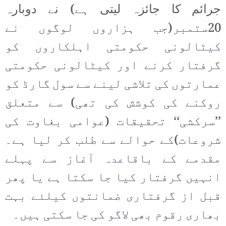
جرائم کا جائزہ لیتی ہے) نے دوبارہ
20ستمبر(جب ہزاروں لوگوں نے
کیٹالونی حکومتی اہلکاروں کو
گرفتار کرنے اور کیٹالونی حکومتی
عمارتوں کی تلاشی لینے سے سول گارڈ کو
روکنے کی کوشش کی تھی) سے متعلق
’’سرکشی‘‘ تحقیقات (عوامی بغاوت کی
شروعات)کے حوالے سے طلب کر لیا ہے۔
مقدمے کے باقاعدہ آغاز سے پہلے
انہیں گرفتار کیا جا سکتا ہے یا پھر
قبل از گرفتاری ضمانتوں کیلئے بہت
بھاری رقوم بھی لاگو کی جا سکتی ہیں۔