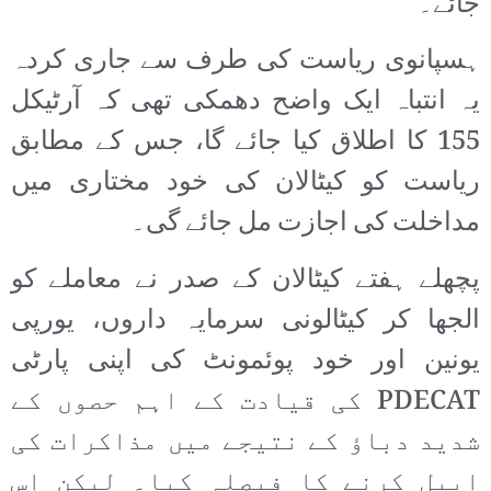
جائے۔
ہسپانوی ریاست کی طرف سے جاری کردہ
یہ انتباہ ایک واضح دھمکی تھی کہ آرٹیکل
155 کا اطلاق کیا جائے گا، جس کے مطابق
ریاست کو کیٹالان کی خود مختاری میں
مداخلت کی اجازت مل جائے گی۔
پچھلے ہفتے کیٹالان کے صدر نے معاملے کو
الجھا کر کیٹالونی سرمایہ داروں، یورپی
یونین اور خود پوئمونٹ کی اپنی پارٹی
PDECAT کی قیادت کے اہم حصوں کے
شدید دباؤ کے نتیجے میں مذاکرات کی
اپیل کرنے کا فیصلہ کیا۔ لیکن اس