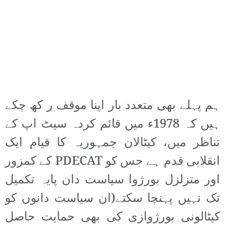
ہم پہلے بھی متعدد بار اپنا موقف ر کھ چکے
ہیں کہ 1978ء میں قائم کردہ سیٹ اپ کے
تناظر میں، کیٹالان جمہوریہ کا قیام ایک
انقلابی قدم ہے جس کو PDECAT کے کمزور
اور متزلزل بورژوا سیاست دان پایہ تکمیل
تک نہیں پہنچا سکتے(ان سیاست دانوں کو
کیٹالونی بورژوازی کی بھی حمایت حاصل