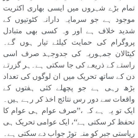
تمام بڑے شہروں میں ایسی بھاری اکثریت
موجود ہے جو سرمایہ دارانہ کٹوتیوں کے
شدید خلاف ہے اور وہ کسی بھی متبادل
پروگرام کی حمایت کیلئے تیار ہوں گے۔
کیٹالان جمہوریہ کی جدوجہد صرف اسی
راستے کے ذریعے کی جا سکتی ہے۔ہر گزرتے
دن کے ساتھ تحریک میں ان لوگوں کی تعداد
بڑھ رہی ہے جو پچھلے کئی ہفتوں کے
واقعات سے دور رس نتائج اخذ کر رہے ہیں۔
ایک تو یہ ہے کہ ،’’صرف عوام ہی عوام کا
تحفظ کر سکتی ہے‘‘، ایک عوامی تحریک ہی
ریاستی جبر کو منہ توڑ جواب دے سکتی ہے۔