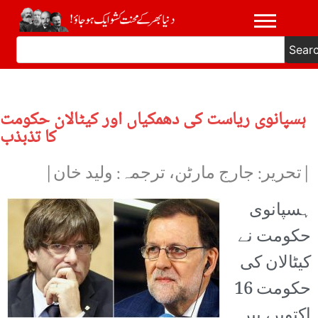
Sear
ہسپانوی ریاست کی دھمکیاں اور کیٹالان حکومت
کا تذبذب
|تحریر: جارج مارٹن، ترجمہ: ولید خان|
ہسپانوی
حکومت نے
کیٹالان کی
حکومت 16
اکتوبر، پیر