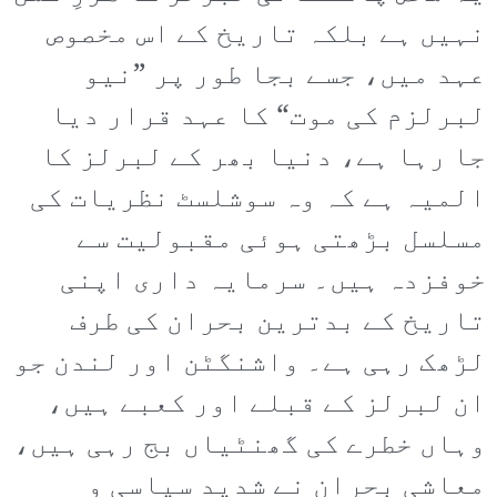
نہیں ہے بلکہ تاریخ کے اس مخصوص
عہد میں، جسے بجا طور پر ”نیو
لبرلزم کی موت“ کا عہد قرار دیا
جا رہا ہے، دنیا بھر کے لبرلز کا
المیہ ہے کہ وہ سوشلسٹ نظریات کی
مسلسل بڑھتی ہوئی مقبولیت سے
خوفزدہ ہیں۔ سرمایہ داری اپنی
تاریخ کے بدترین بحران کی طرف
لڑھک رہی ہے۔ واشنگٹن اور لندن جو
ان لبرلز کے قبلے اور کعبے ہیں،
وہاں خطرے کی گھنٹیاں بج رہی ہیں،
معاشی بحران نے شدید سیاسی و