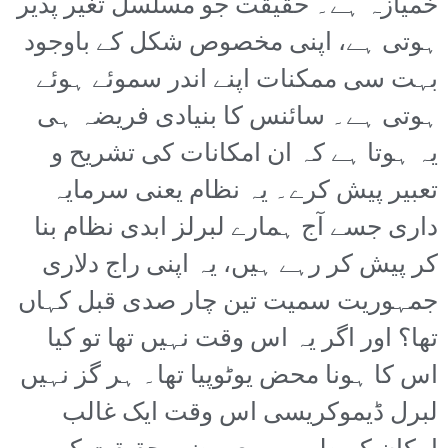
خمیازہ ہے۔ حقیقت جو مسلسل تغیر پذیر
ہوتی ہے، اپنی مخصوص شکل کے باوجود
بہت سی ممکنات اپنے اندر سموئے ہوئے
ہوتی ہے۔ سائنس کا بنیادی فریضہ ہی
یہ ہوتا ہے کہ ان امکانات کی تشریح و
تعبیر پیش کرے۔ یہ نظام یعنی سرمایہ
داری جسے آج ہمارے لبرلز ابدی نظام بنا
کر پیش کر رہے ہیں، یہ اپنی راج دلاری
جمہوریت سمیت تین چار صدی قبل کہاں
تھا؟ اور اگر یہ اس وقت نہیں تھا تو کیا
اس کا ہونا محض یوٹوپیا تھا۔ ہر گز نہیں
لبرل ڈیموکریسی اس وقت ایک غالب