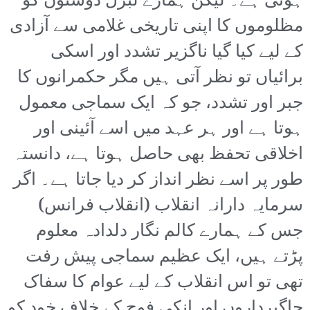
ہوتی ہے۔ لیکن ہمارے لبرل دوستوں کو
مظلوموں کا اپنی تاریخی غلامی سے آزادی
کے لیے کیا گیا ناگزیر تشدد اور اسکی
برائیاں تو نظر آتی ہیں مگر حکمرانوں کا
جبر اور تشدد، جو کہ ایک سماجی معمول
ہوتا ہے اور ہر عہد میں اسے آئینی اور
اخلاقی تحفظ بھی حاصل ہوتا ہے، دانستہ
طور پر اسے نظر انداز کر دیا جاتا ہے۔ اگر
سرمایہ دارانہ انقلاب (انقلاب فرانس)
جس کے ہمارے کالم نگار دلدادہ معلوم
پڑتے ہیں، ایک عظیم سماجی پیش رفت
تھی تو اس انقلاب کے لیے عوام کا سفاک
جاگیرداروں اور انکی فوج کے خلاف خود کو