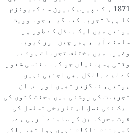
1871 ء کے پیرس کمیون سے کمیونزم
کا پہلا تجربہ کیا گیا، جو سوویت
یونین میں ایک ماڈل کے طور پر
سامنے آیا، پھر چین اور کیوبا
وغیرہ میں مختلف تجربات ہوئے۔
وقتی پسپائیاں جو کہ سائنسی شعور
کے لیے بالکل بھی اجنبی نہیں
ہوتیں، ناگزیر تھیں اور اب ان
تجربات کی روشنی میں محنت کشوں کی
ایک نئی نسل اس تاریخی تسلسل کی
قوت محرکہ بن کر سامنے آ رہی ہے۔
کمیونزم ناکام نہیں ہوا تھا بلکہ