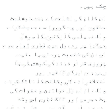
چکے ہیں۔
اس کالم کی اشاعت کے بعد سوشلسٹ
حلقوں اور چے گویرا سے محبت کرنے
والے سیاسی کارکنوں کا سوشل
میڈیا پر ردعمل عین فطری تھا، جسے
اب ان کی شخصیت پرستی یا عقیدہ
پروری قرار دینے کی کوشش کی جا
رہی ہے۔ لیکن تنقید اور
اختلافرائے کی وکالت کا ناٹک کرنے
والے ان لبرل خواتین و حضرات کی
ہٹ دھرمی اور تنگ نظری اس وقت
مزید عیاں ہو گئی جب سوشلسٹوں کے