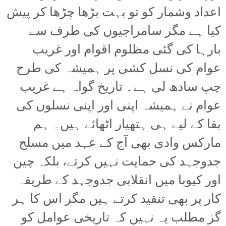
اعداد وشمار کو تو بہت بڑھا چڑھا کر پیش
کیا ہے مگر سامراجیوں کی طرف سے
بارہا کی گئی مظلوم اقوام اور غریب
عوام کی نسل کشی پر ہمیشہ کی طرح
چپ سادھ لی ہے۔ تاریخ گواہ ہے غریب
عوام نے ہمیشہ اپنی اور اپنی نسلوں کی
بقا کے لیے ہی ہتھیار اٹھائے ہیں۔ ہم
مارکس وادی بھی آج کے عہد میں مسلح
جدوجہد کی حمایت نہیں کرتے، بلکہ چین
اور کیوبا میں انقلابی جدوجہد کے طریقہ
کار پر بھی تنقید کرتے ہیں مگر اس کا ہر
گز مطلب یہ نہیں کہ تاریخی عوامل کو