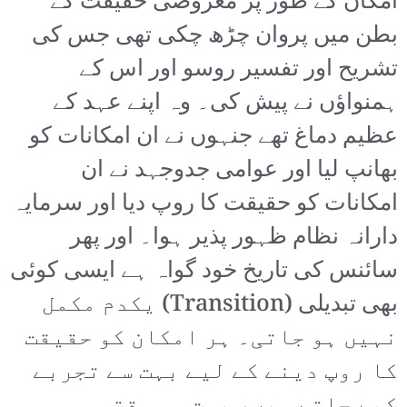
امکان کے طور پر معروضی حقیقت کے
بطن میں پروان چڑھ چکی تھی جس کی
تشریح اور تفسیر روسو اور اس کے
ہمنواؤں نے پیش کی۔ وہ اپنے عہد کے
عظیم دماغ تھے جنہوں نے ان امکانات کو
بھانپ لیا اور عوامی جدوجہد نے ان
امکانات کو حقیقت کا روپ دیا اور سرمایہ
دارانہ نظام ظہور پذیر ہوا۔ اور پھر
سائنس کی تاریخ خود گواہ ہے ایسی کوئی
بھی تبدیلی (Transition) یکدم مکمل
نہیں ہو جاتی۔ ہر امکان کو حقیقت
کا روپ دینے کے لیے بہت سے تجربے
کیے جاتے ہیں، بہت سی وقتی