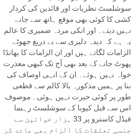
سوشلسٹ نظریات اور قائدین کی کردار
کشی کا کوئی بھی موقع ہاتھ سے جانے
نہیں دیتے۔ اور انکی مردہ ضمیری کا عالم
یہ ہے کہ دیدہ دلیری سے بے دریغ جھوٹے
الزامات لگاتے ہیں اور ان الزامات کا بھانڈا
پھوٹ جانے کے بعد بھی آج تک کبھی معذرت
خواہ نہیں ہوئے۔ ان کے انہی اوصاف کی
بنا پر ہمیں مذکورہ بالا کالم سے قطعی
طور پر کوئی حیرت نہیں ہوئی۔ موصوف
اس سے قبل کیوبا کے سوشلسٹ رہنما
فیڈل کاسترو پر 33 ہزار خواتین سے
جنسی تعلقات کا الزام بھی عائد کر