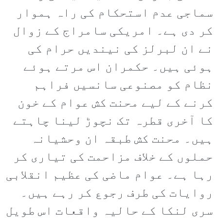
سماجی عدم استحکام کی راہ ہموار
کر دی ہے۔ امریکی سامراج کے زوال
نے ان لبرلز کی نیندیں حرام کی
ہوئی ہیں۔ حکمران اس مرتے ہوئے
نظام کو مصنوعی سانسیں فراہم
کرنے کے لیے محنت کش عوام کے خون
کا آخری قطرہ تک نچوڑ لینا چاہتے
ہیں۔ محنت کش طبقہ ان وحشیانہ
حملوں کے خلاف مزاحمت کی تیاری کر
رہا ہے۔ عوام ماضی کی عظیم انقلابی
روایات کی طرف رجوع کر رہے ہیں۔
سری لنکا کے حالیہ واقعات اس طویل