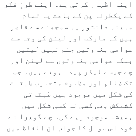
اپنا اظہار کرتی ہے۔ اپنے طرزِ فکر
کے یکطرفہ پن کے باعث یہ تمام
مبینہ دانشور یہ سمجھنے سے قاصر
ہیں کہ مارکس اور لینن کی وجہ سے
عوامی بغاوتیں جنم نہیں لیتیں
بلکہ عوامی بغاوتوں سے لینن اور
چے جیسے لیڈر پیدا ہوتے ہیں۔ جب
تک ظالم اور مظلوم متحارب طبقات
کی شکل میں موجود ہیں طبقاتی
کشمکش بھی کسی نہ کسی شکل میں
ہمیشہ موجود رہے گی۔ چے گویرا نے
خود اس سوال کا جواب ان الفاظ میں