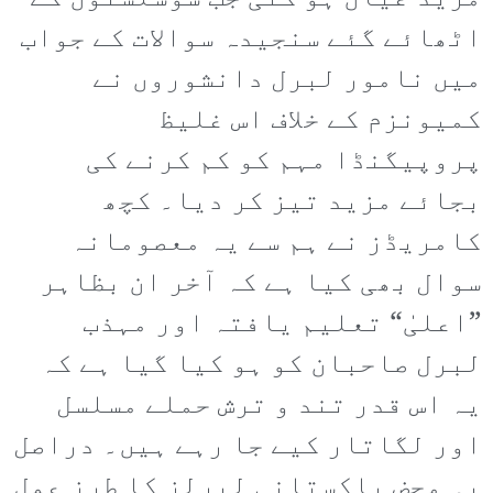
اٹھائے گئے سنجیدہ سوالات کے جواب
میں نامور لبرل دانشوروں نے
کمیونزم کے خلاف اس غلیظ
پروپیگنڈا مہم کو کم کرنے کی
بجائے مزید تیز کر دیا۔ کچھ
کامریڈز نے ہم سے یہ معصومانہ
سوال بھی کیا ہے کہ آخر ان بظاہر
”اعلیٰ“ تعلیم یافتہ اور مہذب
لبرل صاحبان کو ہو کیا گیا ہے کہ
یہ اس قدر تند و ترش حملے مسلسل
اور لگاتار کیے جا رہے ہیں۔ دراصل
یہ محض پاکستانی لبرلز کا طرزِ عمل