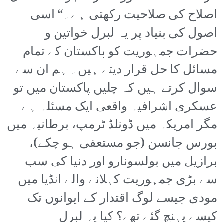
اصلاح کی صلاحیت رکھتی ہے۔“ اسی
اصول کی بنیاد پر یہ لبرل خواتین و
حضرات جمہوریت کو پاکستان کے تمام
مسائل کا حل قرار دیتے ہیں۔ ہم ان سے
سوال کرتے ہیں کہ چلیں پاکستان میں تو
عسکری اشرافیہ واقعی ایک مسئلہ ہے
مگر امریکہ میں ڈونلڈ ٹرمپ، برطانیہ میں
بورس جانسن (جو مستعفی ہو چکے)،
برازیل میں بولسونارو اور دنیا کی سب
سے بڑی جمہوریت کہلانے والے انڈیا میں
مودی جیسے لوگ اقتدار کے ایوانوں تک
کیسے پہنچ گئے تھے؟ کیا یہ لبرل