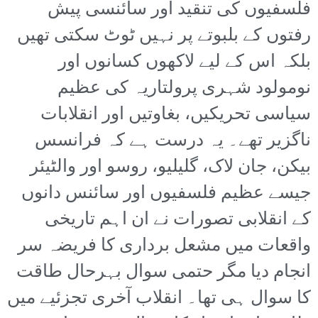
فلسفیوں کی تنقید اور سائنسی پیش
رفتوں کے بلبوتے پر نہیں ٹوٹ سکتی تھیں
بلکہ اس کے لیے لاکھوں کسانوں اور
نومولود شہری پرولتاریہ کی عظیم
سیاسی تحریکیں، بغاوتیں اور انقلابات
ناگزیر تھے۔ یہ درست ہے کہ فرانسس
بیکن، جان لاک، گلیلیو، روسو اور والٹیئر
جیسے عظیم فلسفیوں اور سائنس دانوں
کے انقلابی تصورات نے ان اہم تاریخی
واقعات میں مشعل برداری کا فریضہ سر
انجام دیا مگر حتمی سوال بہرحال طاقت
کا سوال ہی تھا۔ انقلاب آخری تجزئیے میں