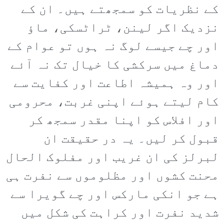
کے نظریات کو سمجھتے ہیں۔ ان کے
نزدیک اگر لینن، ٹراٹسکی، ماؤ
اور چے جیسے لوگ نہ ہوں تو عوام کے
دماغ میں سرکشی کا خیال تک نہ آئے
اور وہ ہمیشہ اطاعت اور کفایت سے
کام لیتے ہوئے اپنی غربت، محرومی
اور افلاس کو اپنا مقدر سمجھ کر
قبول کر لیں۔ یہ در حقیقت ان
لبرلز کی ان غریب اور مفلوک الحال
محنت کشوں اور مظلوموں سے نفرت ہی
ہے جو انکی مارکس اور چے گویرا سے
شدید نفرت اور کراہت کی شکل میں