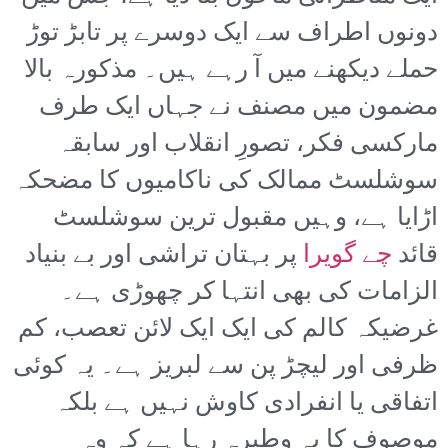
دونوں اطراف سے ایک دوسرے پر تابڑ توڑ
حملے دیکھنے میں آ رہے ہیں۔ مذکورہ بالا
مضمون میں مصنف نے جہاں ایک طرف
مارکسی فکر، تصورِ انقلاب اور سابقہ
سوشلسٹ ممالک کی ناکامیوں کا مضحکہ
اڑایا ہے، وہیں مقبول ترین سوشلسٹ
قائد
چے گویرا
پر بہتان تراشی اور بے بنیاد
الزامات کی بھی انتہا کر چھوڑی ہے۔
غرضیکہ کالم کی ایک ایک لائن تعصب، کم
ظرفی اور لیچڑ پن سے لبریز ہے۔ یہ کوئی
اتفاقی یا انفرادی کاوش نہیں ہے بلکہ
موصوف کا یہ وطیرہ رہا ہے کہ وہ