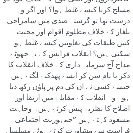
مسلح کرنا کیسے غلط ہوا؟ اور اگر وہ
درست تھا تو گزشتہ صدی میں سامراجی
یلغار کے خلاف مظلوم اقوام اور محنت
کش طبقات کی بغاوتیں کیسے غلط ہو
سکتی ہیں؟ انقلاب فرانس کے یہ جھوٹے
مداح آج سرمایہ داری کے خلاف انقلاب کا
ذکر یا نام سن کر ایسے پھدکنے لگتے ہیں
جیسے کسی نے ان کی دم پر پاؤں رکھ دیا
ہو۔ وہ انقلاب کے مقابلے میں ارتقا اور
اصلاح کا نظریہ پیش کرتے ہیں۔ وجاہت
مسعود کہتے ہیں ”جمہوریت اجتماعی
فراست سے مشاورت کرتے ہوئے مسلسل