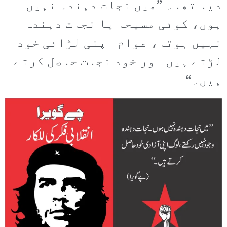
دیا تھا۔ ”میں نجات دہندہ نہیں
ہوں، کوئی مسیحا یا نجات دہندہ
نہیں ہوتا، عوام اپنی لڑائی خود
لڑتے ہیں اور خود نجات حاصل کرتے
ہیں۔“