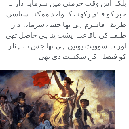
بلکہ اس وقت جرمنی میں سرمایہ دارانہ
جبر کو قائم رکھنے کا واحد ممکنہ سیاسی
طریقہ فاشزم ہی تھا جسے سرمایہ دار
طبقے کی باقاعدہ پشت پناہی حاصل تھی
اور یہ سوویت یونین ہی تھا جس نے ہٹلر
کو فیصلہ کن شکست دی تھی۔