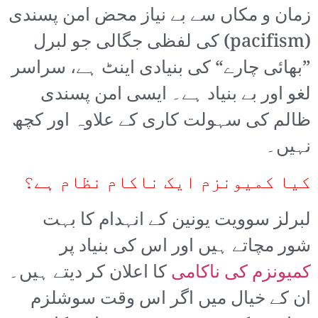
زمان و مکاں سے بے نیاز محض امن پسندی
(pacifism) کی لفظی جگالی جو لبرل
”بھائی چارے“ کی بنیادی اینٹ ہے، سراسر
لغو اور بے بنیاد ہے۔ ایسی امن پسندی
ظالم کی سہولت کاری کے علاوہ اور کچھ
نہیں۔
کیا کمیونزم ایک ناکام نظام ہے؟
لبرلز سوویت یونین کے انہدام کا بہت
شور مچاتے ہیں اور اس کی بنیاد پر
کمیونزم کی ناکامی
کا اعلان کر دیتے ہیں۔
ان کے خیال میں اگر اس وقت سوشلزم