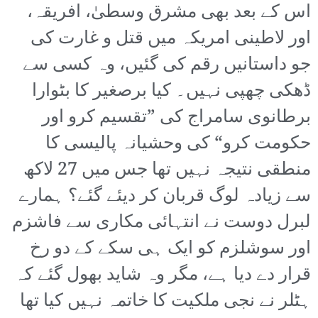
اس کے بعد بھی مشرق وسطیٰ، افریقہ،
اور لاطینی امریکہ میں قتل و غارت کی
جو داستانیں رقم کی گئیں، وہ کسی سے
ڈھکی چھپی نہیں۔ کیا برصغیر کا بٹوارا
برطانوی سامراج کی ”تقسیم کرو اور
حکومت کرو“ کی وحشیانہ پالیسی کا
منطقی نتیجہ نہیں تھا جس میں 27 لاکھ
سے زیادہ لوگ قربان کر دیئے گئے؟ ہمارے
لبرل دوست نے انتہائی مکاری سے فاشزم
اور سوشلزم کو ایک ہی سکے کے دو رخ
قرار دے دیا ہے، مگر وہ شاید بھول گئے کہ
ہٹلر نے نجی ملکیت کا خاتمہ نہیں کیا تھا