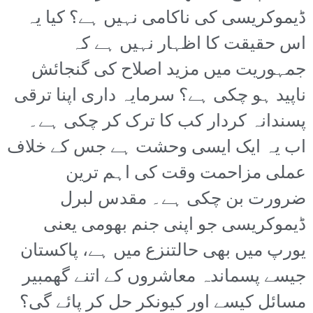
ڈیموکریسی کی ناکامی نہیں ہے؟ کیا یہ
اس حقیقت کا اظہار نہیں ہے کہ
جمہوریت میں مزید اصلاح کی گنجائش
ناپید ہو چکی ہے؟ سرمایہ داری اپنا ترقی
پسندانہ کردار کب کا ترک کر چکی ہے۔
اب یہ ایک ایسی وحشت ہے جس کے خلاف
عملی مزاحمت وقت کی اہم ترین
ضرورت بن چکی ہے۔ مقدس لبرل
ڈیموکریسی جو اپنی جنم بھومی یعنی
یورپ میں بھی حالتنزع میں ہے، پاکستان
جیسے پسماندہ معاشروں کے اتنے گھمبیر
مسائل کیسے اور کیونکر حل کر پائے گی؟