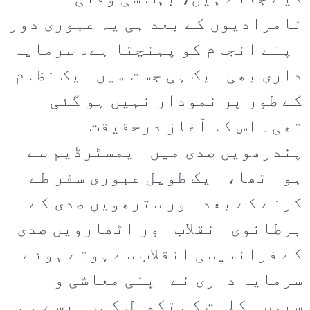
نامرادیوں کے بعد ہی یہ عبوری دور
اپنے انجام کو پہنچتا ہے۔ سرمایہ
داری بھی ایک ہی جست میں ایک نظام
کے طور پر نمودار نہیں ہو گئی
تھی۔ اس کا آغاز درحقیقت
پندرھویں صدی میں ایمسٹرڈیم سے
ہوا تھا، ایک طویل عبوری سفر طے
کرنے کے بعد اور سترھویں صدی کے
برطانوی انقلاب اور اٹھارویں صدی
کے فرانسیسی انقلاب سے ہوتے ہوئے
سرمایہ داری نے اپنی معاشی و
سیاسی کلیت کی تکمیل کی۔ ایسے ہی