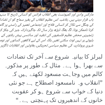
مارکس وادی اور کمیونسٹ بھی انقلاب فرانس کو انسانی تاریخ کا سنہر
باب قرار دیتے ہیں۔ بلاشبہ اس عظیم انقلاب کے بغیر سماج کو ان تضاد
کے چنگل سے نکال کر انسانی فلاح اور اجتماعی تعمیر کے راستے پر گام
کرنا ناممکن ہوتا۔ لگ بھگ ڈیڑھ ہزار سال تک جاگیردارانہ جبر کی جکڑ ک
زنجیریں محض عظیم فلسفیوں کی تنقید اور سائنسی پیش رفتوں کے
بلبوتے پر نہیں ٹوٹ سکتی تھیں بلکہ اس کے لیے لاکھوں کسانوں اور نومو
شہری پرولتاریہ کی عظیم سیاسی تحریکیں، بغاوتیں اور انقلابات ناگزیر 
لبرلز کا بیانیہ شروع سے آخر تک تضادات
سے بھرا ہوا ہے۔ مثال کے طور پر مذکورہ
کالم میں وجاہت مسعود لکھتے ہیں کہ
”انقلاب وہ نامسعود اصطلاح ہے جو نئی
دنیا کے خواب سے شروع ہو کر عقوبت
خانوں کے اندھیروں تک پہنچتی ہے۔“