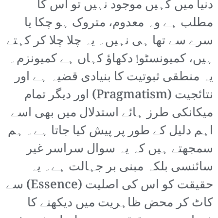
دنیا میں کہیں موجود نہیں تو اس کا
مطلب ہے وہ معدوم، متروک ہو چکا یا
سرے سے تھا ہی نہیں۔ یہ چلا چلا کر کہتے
ہیں، کمیونسٹو! دکھاؤ کہاں ہے کمیونزم۔
یہ منطقی ثبوتیت کا بنیادی قضیہ ہے اور
نتائجیت (Pragmatism) اور دیگر تمام
میکانکی طرز ہائے استدلال میں بھی اسے
اہم دلیل کے طور پر پیش کیا جاتا ہے۔ ہم
سمجھتے ہیں کہ یہ سوال سراسر غیر
سائنسی بلکہ مبنی بر جہالت ہے۔ یہ
حقیقت کو اس کی اصلیت (Essence) سے
کاٹ کر محض ظاہریت میں دیکھنے کا