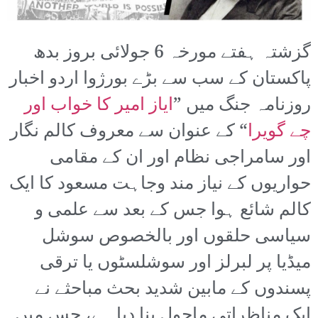
گزشتہ ہفتے مورخہ 6 جولائی بروز بدھ
پاکستان کے سب سے بڑے بورژوا اردو اخبار
روزنامہ جنگ میں ”
ایاز امیر کا خواب اور
چے گویرا
“ کے عنوان سے معروف کالم نگار
اور سامراجی نظام اور ان کے مقامی
حواریوں کے نیاز مند وجاہت مسعود کا ایک
کالم شائع ہوا جس کے بعد سے علمی و
سیاسی حلقوں اور بالخصوص سوشل
میڈیا پر لبرلز اور سوشلسٹوں یا ترقی
پسندوں کے مابین شدید بحث مباحثے نے
ایک مناظراتی ماحول بنا دیا ہے، جس میں