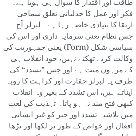
طاقت اور اقتدار کا سوال ہی ہوتا ہے۔
فکر اور عمل کا جدلیاتی تعلق سماجی
ارتقا کا بنیادی خاصہ رہا ہے۔ لبرلز آج
جس نظام یعنی سرمایہ داری اور اس کی
سیاسی شکل (Form) یعنی جمہوریت کی
وکالت کرتے تھکتے نہیں، خود انقلاب ہی
کے مرہون منت ہے اور جس ”تشدد“ کی
طرف یہ لبرلز حقارت اور کراہت کا رویہ
اپناتے ہیں، اس تشدد کے بغیر وہ انقلاب
کبھی فتح مند نہ ہو پاتا۔ تہذیب کی لغت
میں بلاشبہ تشدد اور جبر کو غیر انسانی
افعال اور خواص کے طور پر لکھا اور پڑھا