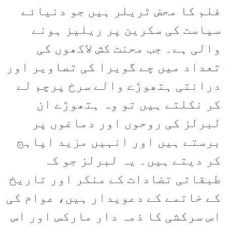
فلم کا محض ٹریلر ہیں جو دنیائے
سیاست کی سکرین پر ریلیز ہونے
والی ہے۔ جب محنت کش لاکھوں کی
تعداد میں چے گویرا کی تصاویر اور
درانتی ہتھوڑے والے سرخ پرچم لے
کر نکلتے ہیں تو وہ ہتھوڑے ان
لبرلز کی روحوں اور دماغوں پر
برستے ہیں اور انہیں مزید اپاہج
کر دیتے ہیں۔ یہ لبرلز جو کہ
طبقاتی تضادات کے منکر اور تاریخ
کے خاتمے کے دعویدار ہیں، عوام کی
اس سرکشی کا ذمہ دار مارکس اور اس