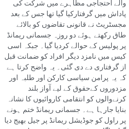
والے احتجاجی مظاہرے میں شرکت کی
پاداش میں گرفتارکیا گیا تھا جس کے بعد
مجسٹریٹ نے قانونی تقاضوں کو بالائے
طاق رکھتے ہوئے دو روزہ جسمانی ریمانڈ
پر پولیس کے حوالے کردیا گیا۔ جبکہ اسی
کیس میں نامزد دیگر افراد کو ضمانت قبل
از گرفتاری دے دی گئی۔ یہ واضح کرتا ہے
کہ یہ پرامن سیاسی کارکن اور طلبہ اور
مزدوروں کےحقوق کے لیے آواز بلند
کرنےوالوں کو انتقامی کاروائیوں کا نشانہ
بنایا جارہا ہے۔ جسمانی ریمانڈ ختم ہونے
پر راول کو جوڈیشل ریمانڈ پر جیل بھیج دیا