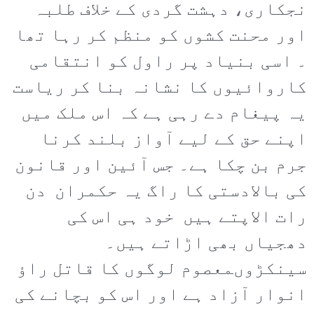
نجکاری، دہشت گردی کے خلاف طلبہ
اور محنت کشوں کو منظم کر رہا تھا
۔ اسی بنیاد پر راول کو انتقامی
کاروائیوں کا نشانہ بنا کر ریاست
یہ پیغام دے رہی ہے کہ اس ملک میں
اپنے حق کے لیے آواز بلند کرنا
جرم بن چکا ہے۔ جس آئین اور قانون
کی بالادستی کا راگ یہ حکمران دن
رات الاپتے ہیں خود ہی اس کی
دھجیاں بھی اڑاتے ہیں۔
سینکڑوںمعصوم لوگوں کا قاتل راؤ
انوار آزاد ہے اور اس کو بچانے کی