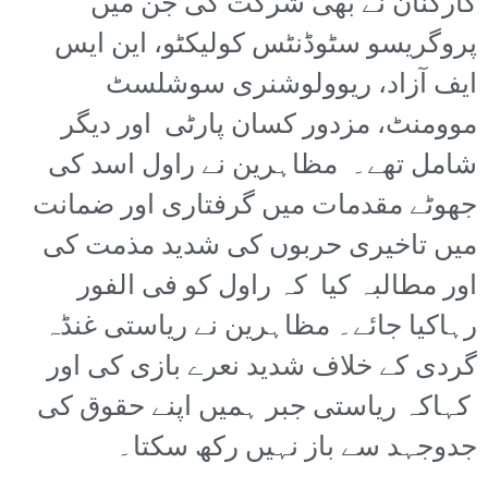
کارکنان نے بھی شرکت کی جن میں
پروگریسو سٹوڈنٹس کولیکٹو، این ایس
ایف آزاد، ریوولوشنری سوشلسٹ
موومنٹ، مزدور کسان پارٹی اور دیگر
شامل تھے۔ مظاہرین نے راول اسد کی
جھوٹے مقدمات میں گرفتاری اور ضمانت
میں تاخیری حربوں کی شدید مذمت کی
اور مطالبہ کیا کہ راول کو فی الفور
رہاکیا جائے۔ مظاہرین نے ریاستی غنڈہ
گردی کے خلاف شدید نعرے بازی کی اور
کہاکہ ریاستی جبر ہمیں اپنے حقوق کی
جدوجہد سے باز نہیں رکھ سکتا۔