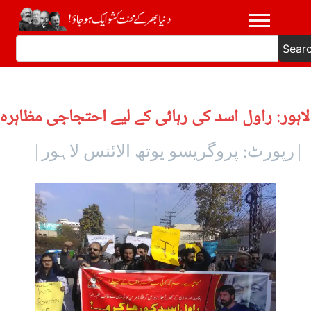
Sear
لاہور: راول اسد کی رہائی کے لیے احتجاجی مظاہرہ
|رپورٹ: پروگریسو یوتھ الائنس لاہور|