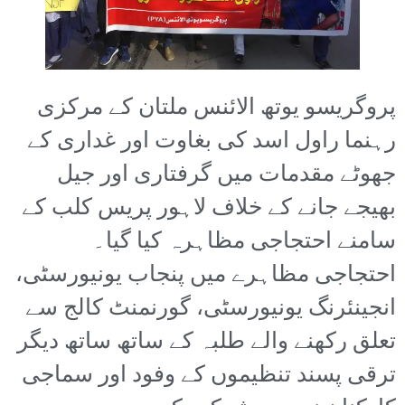
پروگریسو یوتھ الائنس ملتان کے مرکزی
رہنما راول اسد کی بغاوت اور غداری کے
جھوٹے مقدمات میں گرفتاری اور جیل
بھیجے جانے کے خلاف لاہور پریس کلب کے
سامنے احتجاجی مظاہرہ کیا گیا۔
احتجاجی مظاہرے میں پنجاب یونیورسٹی،
انجینئرنگ یونیورسٹی، گورنمنٹ کالج سے
تعلق رکھنے والے طلبہ کے ساتھ ساتھ دیگر
ترقی پسند تنظیموں کے وفود اور سماجی