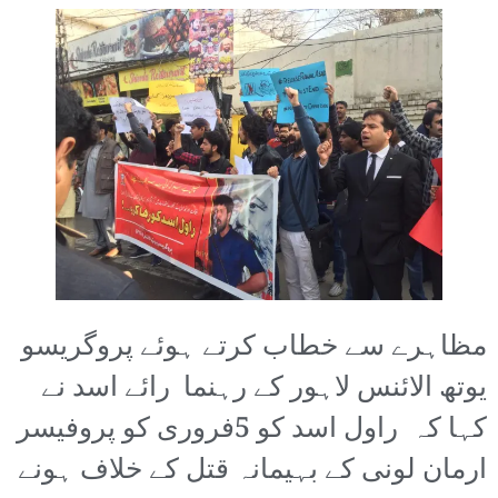
مظاہرے سے خطاب کرتے ہوئے پروگریسو
یوتھ الائنس لاہور کے رہنما رائے اسد نے
کہا کہ راول اسد کو 5فروری کو پروفیسر
ارمان لونی کے بہیمانہ قتل کے خلاف ہونے