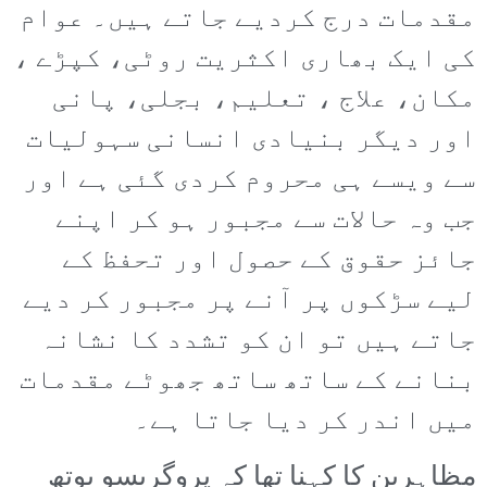
مقدمات درج کردیے جاتے ہیں۔ عوام
کی ایک بھاری اکثریت روٹی، کپڑے ،
مکان، علاج ، تعلیم، بجلی، پانی
اور دیگر بنیادی انسانی سہولیات
سے ویسے ہی محروم کردی گئی ہے اور
جب وہ حالات سے مجبور ہو کر اپنے
جائز حقوق کے حصول اور تحفظ کے
لیے سڑکوں پر آنے پر مجبور کر دیے
جاتے ہیں تو ان کو تشدد کا نشانہ
بنانے کے ساتھ ساتھ جھوٹے مقدمات
میں اندر کر دیا جاتا ہے۔
مظاہرین کا کہنا تھا کہ پروگریسو یوتھ