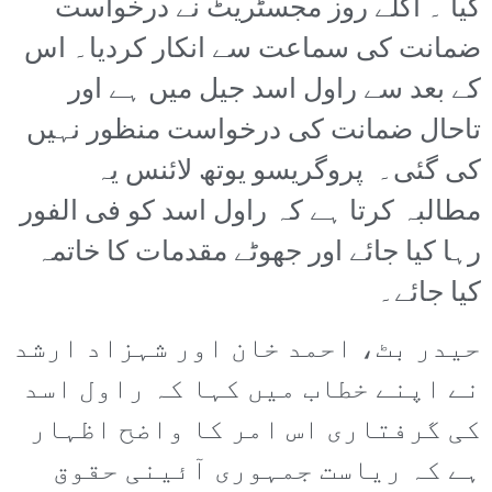
گیا ۔ اگلے روز مجسٹریٹ نے درخواست
ضمانت کی سماعت سے انکار کردیا۔ اس
کے بعد سے راول اسد جیل میں ہے اور
تاحال ضمانت کی درخواست منظور نہیں
کی گئی۔ پروگریسو یوتھ لائنس یہ
مطالبہ کرتا ہے کہ راول اسد کو فی الفور
رہا کیا جائے اور جھوٹے مقدمات کا خاتمہ
کیا جائے۔
حیدر بٹ، احمد خان اور شہزاد ارشد
نے اپنے خطاب میں کہا کہ راول اسد
کی گرفتاری اس امر کا واضح اظہار
ہے کہ ریاست جمہوری آئینی حقوق