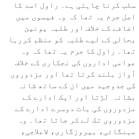
سلب کرنا چاہتی ہے۔ راول اسد کا
اصل جرم یہ تھا کہ وہ فیسوں میں
اضافے کے خلاف اور طلبہ یونین
بحالی کے لیے طلبہ کو منظم کررہا
تھا۔ راول کا جرم یہ تھا کہ وہ
عوامی اداروں کی نجکاری کے خلاف
آواز بلند کرتا تھا اور مزدوروں
کی جدوجہد میں ان کے ساتھ شانہ
بشانہ لڑتا اور ایک ادارے کے
مزدوروں کی بات دوسرے ادارے کے
مزدوروں تک لے کر جاتا تھا۔ وہ
مہنگائی، بیروزگاری، لاعلاجی،