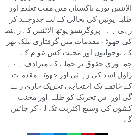
الائنس پورے پاکستان میں مفت تعلیم اور
طلبہ یونین کی بحالی کے لیے جدوجہد کر
رہی ہے۔ پروگریسو یوتھ الائنس کے رہنما
کی جھوٹے مقدمات میں گرفتاری ملک بھر
کے نوجوانوں اور محنت کش عوام کے
جمہوری حقوق پر حملے کے مترادف ہے ۔
راول اسد کی رہائی اور جھوٹے مقدمات
کے خاتمے تک احتجاجی تحریک جاری رہے
گی اور اس تحریک کو طلبہ اور محنت
کشوں کی وسیع اکثریت تک لے کر جائیں
گے۔