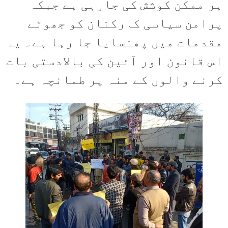
ہر ممکن کوشش کی جارہی ہے جبکہ
پرامن سیاسی کارکنان کو جھوٹے
مقدمات میں پھنسایا جا رہا ہے۔ یہ
اس قانون اور آئین کی بالادستی بات
کرنے والوں کے منہ پر طمانچہ ہے۔