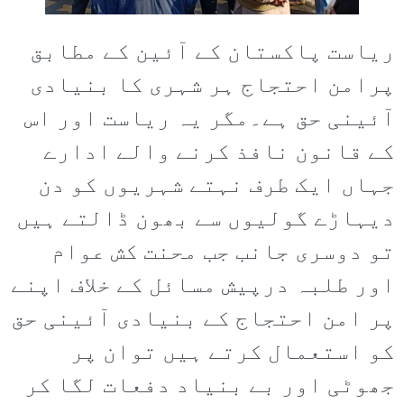
ریاست پاکستان کے آئین کے مطابق
پرامن احتجاج ہر شہری کا بنیادی
آئینی حق ہے۔مگر یہ ریاست اور اس
کے قانون نافذ کرنے والے ادارے
جہاں ایک طرف نہتے شہریوں کو دن
دیہاڑے گولیوں سے بھون ڈالتے ہیں
تو دوسری جانب جب محنت کش عوام
اور طلبہ درپیش مسائل کے خلاف اپنے
پر امن احتجاج کے بنیادی آئینی حق
کو استعمال کرتے ہیں توان پر
جھوٹی اور بے بنیاد دفعات لگا کر