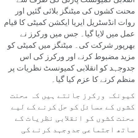
انقلابی کمیونسٹ پارٹی کی طرف سے
محنت کشوں کی میٹنگز بلائی گئیں اور
روات انڈسٹریل ایریا ایکشن کمیٹی کا قیام
عمل میں لایا گیا۔ جس میں ورکرز نے
بھرپور شرکت کی۔ میٹنگز میں کمیٹی کو
مزید مضبوط کرنے اور ورکرز کی اس
جدوجہد کو انقلابی کمیونسٹ نظریات پر
منظم کرنے کا عزم کیا گیا۔
کیونکہ ورکرز جانتے ہیں کہ محنت
کشوں کے مسائل کو حل کرنے کے لیے
محنت کشوں کو انقلابی نظریات کے
ساتھ اجتماعی جدوجہد کرنے کی