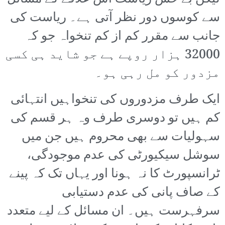
سے کوسوں دور نظر آتی ہے۔ ریاست کی
جانب سے مقرر کم از کم تنخواہ جو کہ
32000 ہزار روپے ہے جو شاید ہی کسی
مزدور کو مل رہی ہو۔
ایک طرف مزدوروں کی تنخواہیں انتہائی
کم ہیں تو دوسری طرف وہ ہر قسم کی
سہولیات سے بھی محروم ہیں جن میں
سوشل سیکیورٹی کی عدم موجودگی،
ٹرانسپورٹ کا نہ ہونا اور یہاں تک کہ پینے
کے صاف پانی کی عدم دستیابی
سرفہرست ہیں۔ ان مسائل کے لیے متعدد