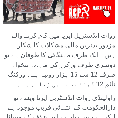
روات انڈسٹریل ایریا میں کام کرنے والے
مزدور بدترین مالی مشکلات کا شکار
ہیں۔ ایک طرف مہنگائی کا طوفان ہے تو
دوسری طرف ورکرز کی ماہانہ تنخواہ
صرف 12 سے 15 ہزار روپیہ ہے۔ ورکنگ
ٹائم 12 گھنٹے سے بھی زیادہ ہے۔
راولپنڈی روات انڈسٹریل ایریا ویسے تو
دارالحکومت کے انتہائی قریب موجود ہے
لیکن بے حس ریاست اس علاقے کے مسائل