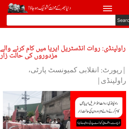
Sear
راولپنڈی: روات انڈسٹریل ایریا میں کام کرنے والے
مزدوروں کی حالت زار
|رپورٹ: انقلابی کمیونسٹ پارٹی،
راولپنڈی|