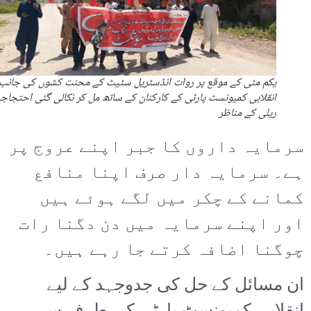
یکم مئی کے موقع پر روات انڈسٹریل سٹیٹ کے محنت کشوں کی جانب
انقلابی کمیونسٹ پارٹی کے کارکنان کے ساتھ مل کر نکالی گئی احتجاج
ریلی کے مناظر
سرمایہ داروں کا جبر اپنے عروج پر
ہے۔ سرمایہ دار صرف اپنا منافع
کمانے کے چکر میں لگے ہوئے ہیں
اور اپنے سرمایہ میں دن دگنا رات
چوگنا اضافہ کرتے جا رہے ہیں۔
ان مسائل کے حل کی جدوجہد کے لیے