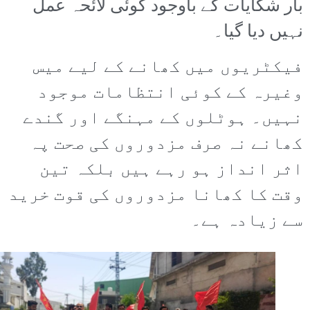
بار شکایات کے باوجود کوئی لائحہ عمل
نہیں دیا گیا۔
فیکٹریوں میں کھانے کے لیے میس
وغیرہ کے کوئی انتظامات موجود
نہیں۔ ہوٹلوں کے مہنگے اور گندے
کھانے نہ صرف مزدوروں کی صحت پہ
اثر انداز ہو رہے ہیں بلکہ تین
وقت کا کھانا مزدوروں کی قوت خرید
سے زیادہ ہے۔