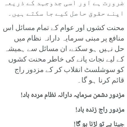
ضرورت ہے اور اسی جدوجہد کے ذریعہ
اپنے حقوق حاصل کیے جا سکتے ہیں۔
محنت کشوں اور عوام کے تمام مسائل اس
منافع پر مبنی سرمایہ دارانہ نظام میں
حل نہیں ہو سکتے، ان مسائل سے ہمیشہ
کے لیے نجات پانے کی خاطر محنت کشوں
کو سوشلسٹ انقلاب کر کے مزدور راج
قائم کرنا ہو گا۔
مزدور دشمن سرمایہ دارانہ نظام مردہ باد!
مزدور راج زندہ باد!
جینا ہے تو لڑنا ہو گا!