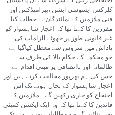
احتجاجی ریلی کے شرکاء سے آل پاکستان
کلرکس ایسوسی ایشن ،پیرامیڈکس اور
فنی ملازمین کے نمائندگان نے خطاب کیا۔
مقررین کا کہنا تھا کہ اعجاز شاہسوار کو
غیر قانونی طور پر جھوٹے الزامات کی
پاداش میں سروس سے معطل کیاگیا ہے
جو محکمہ کے حکام بالا کی طرف سے
ظالمانہ اور ناانصافی پر مبنی اقدام ہے
جس کی ہم بھرپور مخالفت کرتے ہیں اور
اعجاز شاہسوار کے بحال ہونے تک اس
احتجاج کو جاری رکھیں گے۔ ملازمین کے
قائدین کا کہنا تھا کہ وہ ایک ایکشن کمیٹی
بھی بنائیں گے جو مطالبات پورے ہونے تک