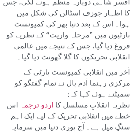
افسر شاہی دوبارہ منظم ہونے لگی، جس
کا اظہار جوزف اسٹالن کی شکل میں
ہوا۔ اس کے بعد دنیا بھر کی کمیونسٹ
پارٹیوں میں ”مرحلہ واریت“ کے نظریے کو
فروغ دیا گیا، جس کے نتیجے میں عالمی
انقلابی تحریکوں کا گلا گھونٹ دیا گیا۔
آخر میں انقلابی کمیونسٹ پارٹی کے
مرکزی رہنما آدم پال نے تمام گفتگو کو
سمیٹتے ہوئے کہا کہ:
نظریہ انقلابِ مسلسل کا
اردو ترجمہ
اس
خطے میں انقلابی تحریک کے لیے ایک اہم
سنگِ میل ہے۔ آج پوری دنیا میں سرمایہ