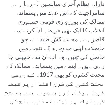
دارانہ نظام آخری سانسیں لے رہا ہے۔
سامراجیت کے اس عہد میں پسماندہ
ممالک کی بورژوازی قومی جمہوری
انقلاب کا ایک بھی فریضہ ادا کرنے سے
قاصر ہے۔ محنت کش طبقے نے جو
حاصلات اپنی جدوجہد کے نتیجے میں
حاصل کی تھیں، وہ اب ان سے چھینی جا
رہی ہیں۔ ایسے میں پسماندہ ممالک کے
محنت کشوں کو بھی 1917ء کے روسی
محنت کشوں کی طرح اقتدار پر قبضہ
کرنا ہوگا، اور منصوبہ بند معیشت
کی بنیاد پر ایک انسانی سماج کی