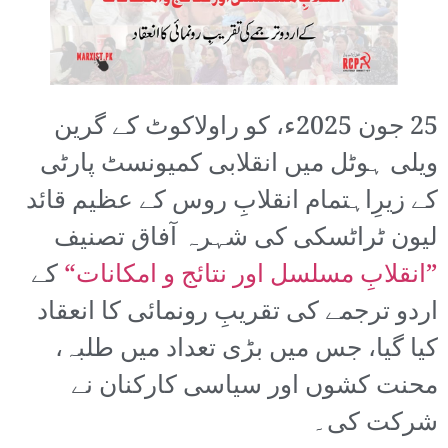
25 جون 2025ء، کو راولاکوٹ کے گرین
ویلی ہوٹل میں انقلابی کمیونسٹ پارٹی
کے زیرِاہتمام انقلابِ روس کے عظیم قائد
لیون ٹراٹسکی کی شہرہ آفاق تصنیف
”انقلابِ مسلسل اور نتائج و امکانات“
کے
اردو ترجمے کی تقریبِ رونمائی کا انعقاد
کیا گیا، جس میں بڑی تعداد میں طلبہ،
محنت کشوں اور سیاسی کارکنان نے
شرکت کی۔