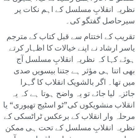
نظریہ انقلابِ مسلسل کے اہم نکات پر
سیرحاصل گفتگو کی۔
تقریب کے اختتام سے قبل کتاب کے مترجم
یاسر ارشاد نے اپنے خیالات کا اظہار کرتے
ہوئے کہا کہ نظریہ انقلابِ مسلسل آج
بھی اتنا ہی مؤثر ہے جتنا بیسویں صدی
میں تھا۔ اگر بالشویک انقلاب کا گہرا
جائزہ لیا جائے تو یہ واضح ہوتا ہے کہ یہ
انقلاب منشویکوں کی”ٹو اسٹیج تھیوری“ یا
مرحلہ وار انقلاب کے برعکس ٹراٹسکی کے
نظریہ انقلابِ مسلسل کے تحت ہی ممکن