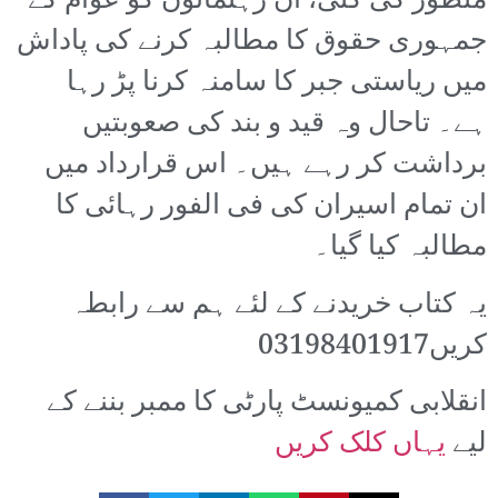
منظور کی گئی، ان رہنمائوں کو عوام کے
جمہوری حقوق کا مطالبہ کرنے کی پاداش
میں ریاستی جبر کا سامنہ کرنا پڑ رہا
ہے۔ تاحال وہ قید و بند کی صعوبتیں
برداشت کر رہے ہیں۔ اس قرارداد میں
ان تمام اسیران کی فی الفور رہائی کا
مطالبہ کیا گیا۔
یہ کتاب خریدنے کے لئے ہم سے رابطہ
کریں03198401917
انقلابی کمیونسٹ پارٹی کا ممبر بننے کے
لیے
یہاں کلک کریں