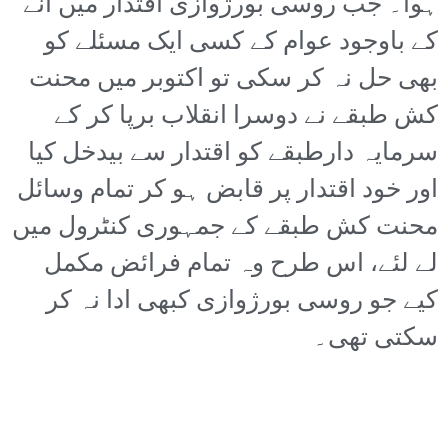
ہوا۔ جب روسی بورژوازی اقتدار میں آنے
کے باوجود عوام کے کسی ایک مسئلے کو
بھی حل نہ کر سکی تو اکتوبر میں محنت
کش طبقے نے دوسرا انقلاب برپا کر کے
سرمایہ دارطبقے کو اقتدار سے بیدخل کیا
اور خود اقتدار پر قابض ہو کر تمام وسائل
محنت کش طبقے کے جمہوری کنٹرول میں
لے لئے، اس طرح وہ تمام فرائض مکمل
کیے جو روسی بورژوازی کبھی ادا نہ کر
سکتی تھی۔