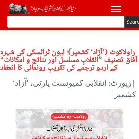
Sear
راولاکوٹ (’آزاد‘ کشمیر): لیون ٹراٹسکی کی شہرہ
آفاق تصنیف ”انقلابِ مسلسل اور نتائج و امکانات“
کے اردو ترجمے کی تقریبِ رونمائی کا انعقاد
|رپورٹ: انقلابی کمیونسٹ پارٹی، ’آزاد‘
کشمیر|