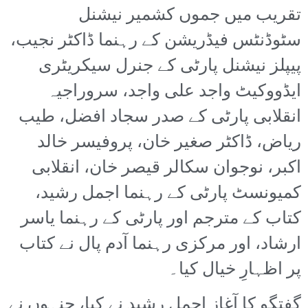
تقریب میں جموں کشمیر نیشنل
سٹوڈنٹس فیڈریشن کے رہنما ڈاکٹر نجیب،
پیپلز نیشنل پارٹی کے جنرل سیکریٹری
ایڈووکیٹ واجد علی واجد، سروراجیہ
انقلابی پارٹی کے صدر سجاد افضل، طیب
ریاض، ڈاکٹر صغیر خان، پروفیسر خالد
اکبر، نوجوان سکالر قیصر خان، انقلابی
کمیونسٹ پارٹی کے رہنما اجمل رشید،
کتاب کے مترجم اور پارٹی کے رہنما یاسر
ارشاد، اور مرکزی رہنما آدم پال نے کتاب
پر اظہارِ خیال کیا۔
گفتگو کا آغاز اجمل رشید نے کیا، جنہوں نے