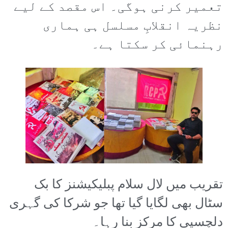
تعمیر کرنی ہوگی۔ اس مقصد کے لیے
نظریہ انقلابِ مسلسل ہی ہماری
رہنمائی کر سکتا ہے۔
تقریب میں لال سلام پبلیکیشنز کا بک
سٹال بھی لگایا گیا تھا جو شرکا کی گہری
دلچسپی کا مرکز بنا رہا۔