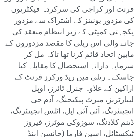
فرنٹ اور کراچی کی سرکردہ فیکٹریوں
کی مزدور یونینز کے اشتراک سے مزدور
یکجہتی کمیٹی کے زیر انتظام منعقد کی
جانے والی اس ریلی کا مقصد مزدوروں کے
مابین اتحاد قائم کرنا تھا تاکہ مل کر
سرمایہ دارانہ استحصال کا مقابلہ کیا
جاسکے۔ ریلی میں ریڈ ورکرز فرنٹ کے
اراکین کے علاوہ جنرل ٹائرز، اوپل
لیبارٹریز، میرٹ پیکیجنگ، آدم جی
انجینئرنگ، آئی آئی ایل، اٹلس انجینئرنگ،
ڈینم کلادنگ، سوزوکی موٹرز، فیروز
ٹیکسٹائل، اسپن فارما (جانسن اینڈ