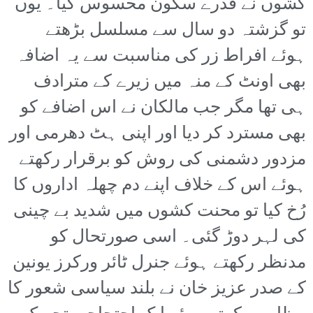
کشوں نے قدرے سکون محسوس کیا۔ یوں
تو گزشتہ دو سال سے مسلسل بڑھتے
ہوئے افراط زر کی مناسبت سے یہ اضافہ
بھی اونٹ کے منہ میں زیرے کے مترادف
ہی تھا مگر جب مالکان نے اس اضافے کو
بھی مسترد کر دیا اور اپنی ہٹ دھرمی اور
مزدور دشمنی کی روش کو برقرار رکھتے
ہوئے اس کے خلاف اپنے دم چھلہ اداروں کا
رُخ کیا تو محنت کشوں میں شدید بے چینی
کی لہر دوڑ گئی۔ اسی صورتحال کو
مدنظر رکھتے ہوئے جنرل ٹائر ورکرز یونین
کے صدر عزیز خان نے بلند سیاسی شعور کا