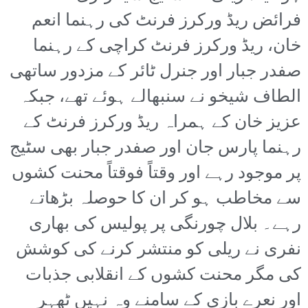
فرائض ریڈ ورکرز فرنٹ کی رہنما انعم
خان، ریڈ ورکرز فرنٹ کراچی کے رہنما
صفدر جبار اور جنرل ٹائر کے مزدور ساتھی
الطاف شیخو نے سنبھالے ہوئے تھے، جبکہ
عزیز خان کے ہمراہ ریڈ ورکرز فرنٹ کے
رہنما پارس جان اور صفدر جبار بھی سٹیج
پر موجود رہے اور وقتاً فوقتاً محنت کشوں
سے مخاطب ہو کر ان کا حوصلہ بڑھاتے
رہے۔ بلال چورنگی پر پولیس کی بھاری
نفری نے ریلی کو منتشر کرنے کی کوشش
کی مگر محنت کشوں کے انقلابی جذبات
اور نعرے بازی کے سامنے وہ نہیں ٹھہر