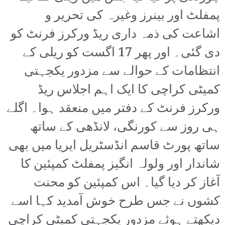
پمفلٹ اور بینرز وغیرہ کی تحریر و
اشاعت کی ذمہ داری ریڈ ورکرز فرنٹ کو
دی گئی۔ اور پھر 17 اگست کو ریلی کے
انتظامات کے حوالے سے مزدور یکجہتی
کمیٹی کراچی کا ایک اہم اجلاس ریڈ
ورکرز فرنٹ کے دفتر میں منعقد ہوا۔ اگلے
ہی روز سے کورنگی، لانڈھی کے ساتھ
ساتھ پورٹ قاسم انڈسٹریل ایریا میں بھی
شاندار اور ولولہ انگیز پمفلٹ کمپئین کا
آغاز کر دیا گیا۔ اس کمپئین کو محنت
کشوں نے جس طرح خوش آمدید کہا اسے
دیکھتے ہوئے مزدور یکجہتی کمیٹی کراچی