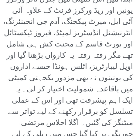
یونین اور ریڈ ورکرز فرنٹ کے علاوہ آئی
آئی ایل، میرٹ پیکجنگ، آدم جی انجینئرنگ،
انٹرنیشنل انڈسٹریز لمیٹڈ، فیروز ٹیکسٹائل
اور پورٹ قاسم کے محنت کش ہی شامل
تھے مگر رفتہ رفتہ یہ کارواں بڑھتا گیا اور
اوپل لیبارٹریز، اٹلس ہونڈا جیسے اداروں
کی یونینوں نے بھی مزدور یکجہتی کمیٹی
میں باقاعدہ شمولیت اختیار کر لی۔ یہ
ایک اہم پیشرفت تھی اور اس کے عملی
تسلسل کو برقرار رکھنے کے لیے تواتر سے
میٹنگز کی گئیں۔ اگلا اجلاس مرتضی
چورنگی پر کیا گیا جس میں ریلی کے لیے