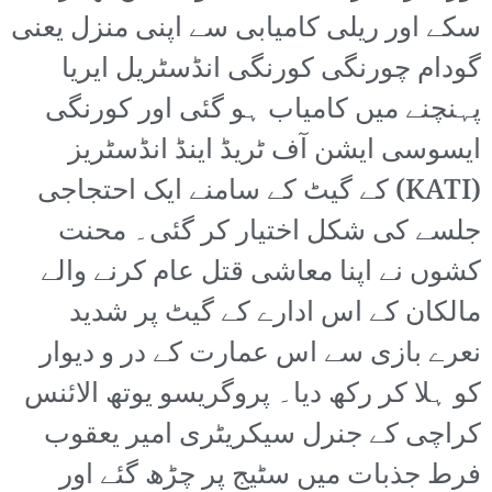
سکے اور ریلی کامیابی سے اپنی منزل یعنی
گودام چورنگی کورنگی انڈسٹریل ایریا
پہنچنے میں کامیاب ہو گئی اور کورنگی
ایسوسی ایشن آف ٹریڈ اینڈ انڈسٹریز
(KATI) کے گیٹ کے سامنے ایک احتجاجی
جلسے کی شکل اختیار کر گئی۔ محنت
کشوں نے اپنا معاشی قتل عام کرنے والے
مالکان کے اس ادارے کے گیٹ پر شدید
نعرے بازی سے اس عمارت کے در و دیوار
کو ہلا کر رکھ دیا۔ پروگریسو یوتھ الائنس
کراچی کے جنرل سیکریٹری امیر یعقوب
فرط جذبات میں سٹیج پر چڑھ گئے اور