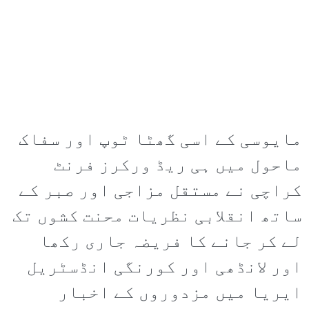
مایوسی کے اسی گھٹا ٹوپ اور سفاک
ماحول میں ہی ریڈ ورکرز فرنٹ
کراچی نے مستقل مزاجی اور صبر کے
ساتھ انقلابی نظریات محنت کشوں تک
لے کر جانے کا فریضہ جاری رکھا
اور لانڈھی اور کورنگی انڈسٹریل
ایریا میں مزدوروں کے اخبار