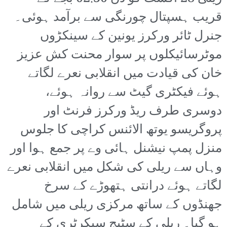
قریب ہسپتال چورنگی سے برآمد ہوئی۔
جنرل ٹائر ورکرز یونین کے سینکڑوں
موٹرسائیکلوں پر سوار محنت کش عزیز
خان کی قیادت میں انقلابی نعرے لگاتے
ہوئے فیکٹری گیٹ سے روانہ ہوئے،
دوسری طرف ریڈ ورکرز فرنٹ اور
پروگریسو یوتھ الائنس کراچی کا جلوس
منزل پمپ نیشنل ہائی وے پر جمع ہوا اور
وہاں سے ریلی کی شکل میں انقلابی نعرے
لگاتے ہوئے درانتی ہتھوڑے کے سرخ
جھنڈوں کے ساتھ مرکزی ریلی میں شامل
ہو گیا۔ ریلی کے سٹیج سیکرٹری کے