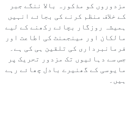
مزدوروں کو مذکورہ بالا ننگے جبر
کے خلاف منظم کرنے کی بجائے انہیں
ہمیشہ روزگار بچائے رکھنے کے لیے
مالکان اور مینجمنٹ کی اطاعت اور
فرمانبرداری کی تلقین ہی کی ہے۔
جس سے دہائیوں تک مزدور تحریک پر
مایوسی کے گھنیرے بادل چھائے رہے
ہیں۔