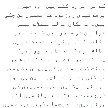
کے برابر رہ گئے ہیں اور جبری
برطرفیاں روزمرہ کا معمول بن چکی
ہیں۔ مالکان لولے لنگڑے لیبر
قوانین کو خاطر میں لانے کا بھی
تکلف تک نہیں کرتے۔ ٹھیکیداری
نظام ہر جگہ مسلط ہے اور تھرڈ
پارٹی اور آؤٹ سورسنگ کے نام پر
محنت کشوں سے ان کی پہچان تک چھین
لی گئی ہے۔ جبکہ لیبر این جی اوز
اور فیڈریشنیں، جو کھمبیوں کی
طرح تمام صنعتی ایریاز میں اُگی
ہوئی ہیں، نے پچھلے طویل عرصے میں