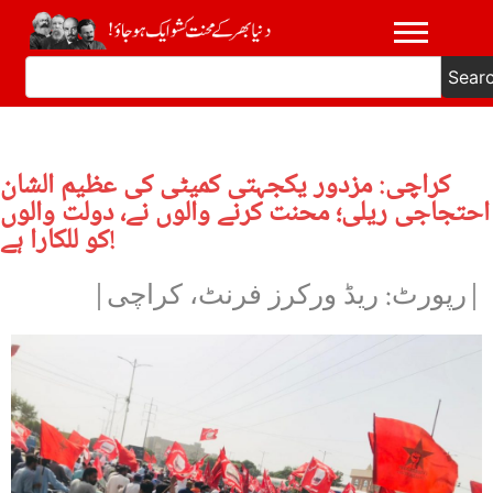
Sear
کراچی: مزدور یکجہتی کمیٹی کی عظیم الشان
احتجاجی ریلی؛ محنت کرنے والوں نے، دولت والوں
کو للکارا ہے!
|رپورٹ: ریڈ ورکرز فرنٹ، کراچی|