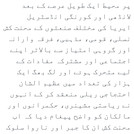
پر محیط ایک طویل عرصے کے بعد
لانڈھی اور کورنگی انڈسٹریل
ایریا کی مختلف صنعتوں کے محنت کش
نسلی، قومی، مذہبی، فرقہ وارانہ
اور گروہی امتیاز سے بالاتر اپنے
اجتماعی اور مشترکہ مفادات کے
لیے متحرک ہوئے اور لگ بھگ ایک
ہزار کی تعداد میں عظیم الشان
احتجاجی ریلی منعقد کر کے انہوں
نے ریاستی مشینری، حکمرانوں اور
مالکان کو واضح پیغام دیا کہ اب
محنت کش ان کا جبر اور ناروا سلوک