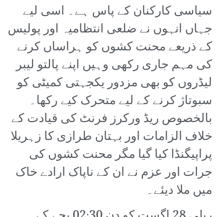
سیاسی کارکنان کے پاس ہے۔ اسی لیے
جہاں انہوں نے ضلعی انتظامیہ اور پولیس
کے ذریعے محنت کشوں کو ہراساں کرنے
کی مہم جاری رکھی وہیں اپنے پالتو لیبر
لیڈروں کو بھی مزدور یکجہتی کمیٹی کو
سبوتاژ کرنے کے لیے متحرک کیے رکھا۔
بالخصوص ریڈ ورکرز فرنٹ کی قیادت کے
خلاف الزامات اور بہتان طرازی کا زہریلا
پراپیگنڈا کیا گیا مگر محنت کشوں کی
جرات اور عزم نے ان کے ناپاک ارادے خاک
میں ملا دیئے۔
ریلی 28 اگست کو دن 02:30 بجے کے