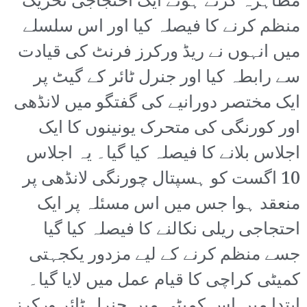
مظاہرہ کرتے ہوئے ایک احتجاجی تحریک
منظم کرنے کا فیصلہ کیا اور اس سلسلے
میں انہوں نے ریڈ ورکرز فرنٹ کی قیادت
سے رابطہ کیا اور جنرل ٹائر کے گیٹ پر
ایک مختصر دورانیے کی گفتگو میں لانڈھی
اور کورنگی کی متحرک یونینوں کا ایک
اجلاس بلانے کا فیصلہ کیا گیا۔ یہ اجلاس
10 اگست کو ہسپتال چورنگی لانڈھی پر
منعقد ہوا جس میں اس مسئلہ پر ایک
احتجاجی ریلی نکالنے کا فیصلہ کیا گیا
جسے منظم کرنے کے لیے مزدور یکجہتی
کمیٹی کراچی کا قیام عمل میں لایا گیا۔
ابتدا میں اس کمیٹی میں جنرل ٹائر ورکرز