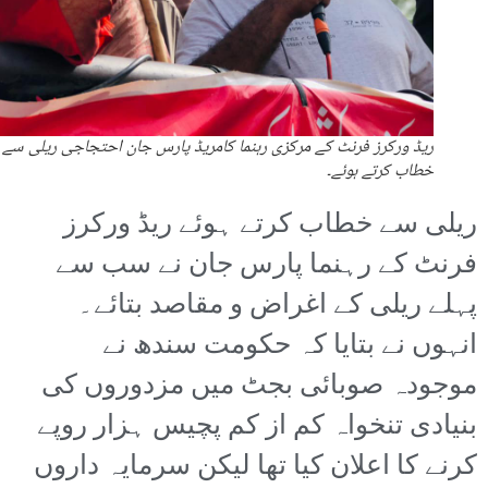
ریڈ ورکرز فرنٹ کے مرکزی رہنما کامریڈ پارس جان احتجاجی ریلی سے
خطاب کرتے ہوئے۔
ریلی سے خطاب کرتے ہوئے ریڈ ورکرز
فرنٹ کے رہنما پارس جان نے سب سے
پہلے ریلی کے اغراض و مقاصد بتائے۔
انہوں نے بتایا کہ حکومت سندھ نے
موجودہ صوبائی بجٹ میں مزدوروں کی
بنیادی تنخواہ کم از کم پچیس ہزار روپے
کرنے کا اعلان کیا تھا لیکن سرمایہ داروں