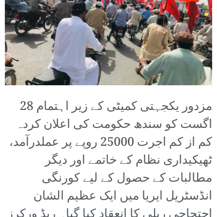
مزدور یکجہتی کمیٹی کے زیر اہتمام 28
اگست کو سندھ حکومت کی اعلان کردہ
کم از کم اجرت 25000 روپے پر عملدرآمد،
ٹھیکیداری نظام کے خاتمے اور دیگر
مطالبات کے حصول کے لیے کورنگی
انڈسٹریل ایریا میں ایک عظیم الشان
احتجاجی ریلی کا انعقاد کیا گیا۔ ریڈ ورکرز