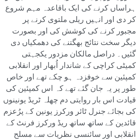
ہراساں کرنے کی ایک باقاعدہ مہم شروع
کر دی اور انہیں ریلی ملتوی کرنے پر
مجبور کرنے کی کوشش کی اور بصورت
دیگر سخت نتائج بھگتنے کی دھمکیاں دی
گئیں۔ دراصل مالکان مزدور یکجہتی
کمیٹی کراچی کے شاندار اُبھار اور انقلابی
کمپئین سے خوفزدہ ہو چکے تھے اور خاص
طور پر یہ جان گئے تھے کہ اس کمپئین کی
قیادت اس بار روایتی دم چھلہ ٹریڈ یونینوں
کی بجائے جنرل ٹائر ورکرز یونین کے پرُعزم
قائدین کے ساتھ ساتھ ریڈ ورکرز فرنٹ کے
انقلابی اور سائنسی نظریات سے مسلح