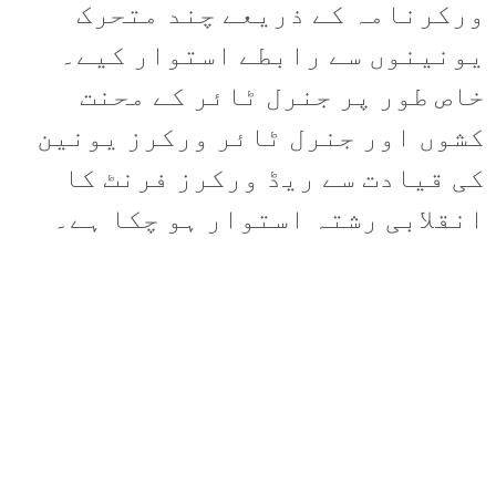
ورکرنامہ کے ذریعے چند متحرک
یونینوں سے رابطے استوار کیے۔
خاص طور پر جنرل ٹائر کے محنت
کشوں اور جنرل ٹائر ورکرز یونین
کی قیادت سے ریڈ ورکرز فرنٹ کا
انقلابی رشتہ استوار ہو چکا ہے۔