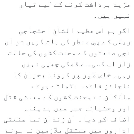
مزید برداشت کرنے کے لیے تیار
نہیں ہیں۔
اگر ہم اس عظیم الشان احتجاجی
ریلی کے پسِ منظر کی بات کریں تو ان
نجی صنعتوں کے محنت کشوں کی حالت
زار اب کسی سے ڈھکی چھپی نہیں
رہی۔ خاص طور پر کرونا بحران کا
ناجائز فائدہ اٹھاتے ہوئے
مالکان نے محنت کشوں کے معاشی قتل
اور وحشیانہ جبر میں بے پناہ
اضافہ کر دیا۔ ان زندان نما صنعتی
اداروں میں مستقل ملازمین نہ ہونے