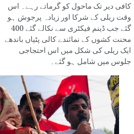
کافی دیر تک ماحول کو گرماتے رہے۔ اس
وقت ریلی کے شرکا اور زیادہ پرجوش ہو
گئے جب ڈینم فیکٹری سے نکالے گئے 400
محنت کشوں کے نمائندے کالی پٹیاں باندھے
ایک ریلی کی شکل میں اس احتجاجی
جلوس میں شامل ہو گئے۔