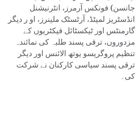
جانسن) فونکس آرمرز، انٹرنیشنل
انڈسٹریز لمیٹڈ، آرٹسٹک ملینرز، او ر دیگر
گارمنٹس اور ٹیکسٹائل فیکٹریوں کے
مزدوروں، ترقی پسند طلبہ کی نمائندہ
تنظیم پروگریسو یوتھ الائنس اور دیگر
ترقی پسند سیاسی کارکنان نے شرکت
کی۔