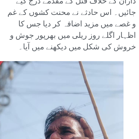
داران کے خلاف قتل کے مقدمے درج کیے
جائیں۔ اس حادثے نے محنت کشوں کے غم
و غصے میں مزید اضافہ کر دیا جس کا
اظہار اگلے روز ریلی میں بھرپور جوش و
خروش کی شکل میں دیکھنے میں آیا۔