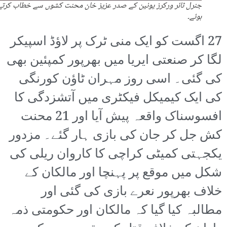
جنرل ٹائر ورکرز یونین کے صدر عزیز خان محنت کشوں سے خطاب کرتے
ہوئے۔
27 اگست کو ایک منی ٹرک پر لاؤڈ اسپیکر
لگا کر صنعتی ایریا میں بھرپور کمپئین بھی
کی گئی۔ اسی روز مہران ٹاؤن کورنگی
کی ایک کیمیکل فیکٹری میں آتشزدگی کا
افسوسناک واقعہ پیش آیا اور 21 محنت
کش جل کر جان کی بازی ہار گئے۔ مزدور
یکجہتی کمیٹی کراچی کا کاروان ریلی کی
شکل میں موقع پر پہنچا اور مالکان کے
خلاف بھرپور نعرے بازی کی گئی اور
مطالبہ کیا گیا کہ مالکان اور حکومتی ذمہ