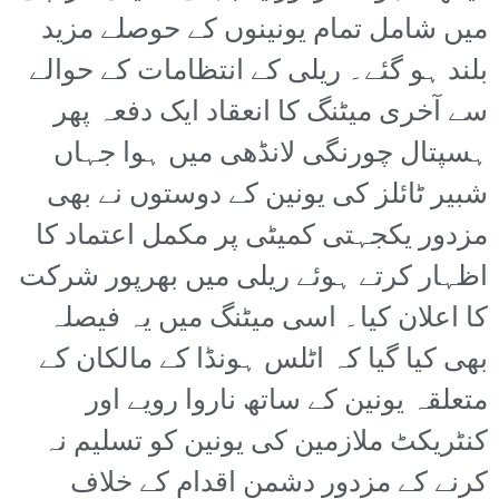
میں شامل تمام یونینوں کے حوصلے مزید
بلند ہو گئے۔ ریلی کے انتظامات کے حوالے
سے آخری میٹنگ کا انعقاد ایک دفعہ پھر
ہسپتال چورنگی لانڈھی میں ہوا جہاں
شبیر ٹائلز کی یونین کے دوستوں نے بھی
مزدور یکجہتی کمیٹی پر مکمل اعتماد کا
اظہار کرتے ہوئے ریلی میں بھرپور شرکت
کا اعلان کیا۔ اسی میٹنگ میں یہ فیصلہ
بھی کیا گیا کہ اٹلس ہونڈا کے مالکان کے
متعلقہ یونین کے ساتھ ناروا رویے اور
کنٹریکٹ ملازمین کی یونین کو تسلیم نہ
کرنے کے مزدور دشمن اقدام کے خلاف