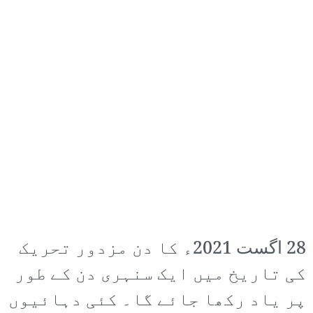
28 اگست 2021ء کا دن مزدور تحریک
کی تاریخ میں ایک سنہری دن کے طور
پر یاد رکھا جائے گا۔ کئی دہائیوں