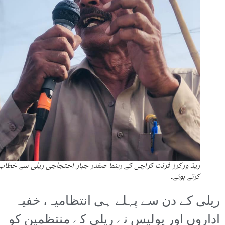
ریڈ ورکرز فرنٹ کراچی کے رہنما صفدر جبار احتجاجی ریلی سے خطاب
کرتے ہوئے۔
ریلی کے دن سے پہلے ہی انتظامیہ، خفیہ
اداروں اور پولیس نے ریلی کے منتظمین کو