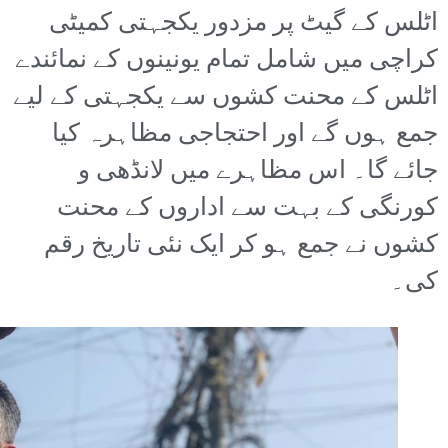
اٹلس کے گیٹ پر مزدور یکجہتی کمیٹی
کراچی میں شامل تمام یونینوں کے نمائندے
اٹلس کے محنت کشوں سے یکجہتی کے لیے
جمع ہوں گے اور احتجاجی مظاہرہ کیا
جائے گا۔ اس مظاہرے میں لانڈھی و
کورنگی کے بہت سے اداروں کے محنت
کشوں نے جمع ہو کر ایک نئی تاریخ رقم
کی۔