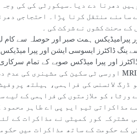
ہیں دھرنا دے دیا۔سیکورٹی کی کی وجہ 
ے سامنے منتقل کرنا پڑا۔ احتجاجی دھرن
کے محنت کشوں نے شرکت کی ۔
ور پیرامیڈیکس ہمت صبر اور حوصلہ سے کام لی
ے ینگ ڈاکٹرز ایسوسی ایشن اور پیرا میڈیکس ک
رز اور پیرا میڈکس صوبے کے تمام سرکاری 
فقدان، ٹراما سینٹرز کی غیر فعالی، MRI اورسی ٹی سکین 
ڈرگ لائسنس کی فراہمی، ہیلتھ پروفیشن
ے ورثاء کو ملازمتوں کی فراہمی کے لیے 
ے مذاکراتی ٹیم ایم پی اے طاہر محمود 
 مشترکہ کور کمیٹی نے مذاکرات کے لئے
ی کے حکومت کے ساتھ مذاکرات میں حکوم