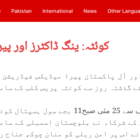
e
Pakistan
International
News
Other Langu
کوئٹہ: ینگ ڈاکٹرز اور پی
ڈاکٹرز ایسوسی ایشن(YDA) اور آل پاکستان پیرا میڈیکس فیڈریشن
ے گذشتہ روز سے کوئٹہ پریس کلب کے سام
ینگ ڈاکٹرز اورپیرامیڈیکس کی طرف سے 25 مئی صبح11 بجے سول ہسپتا
 کے شرکاء نے بلوچستان اسمبلی کے سام
ے اس پر امن ریلی کو منان چوک، جناح ر