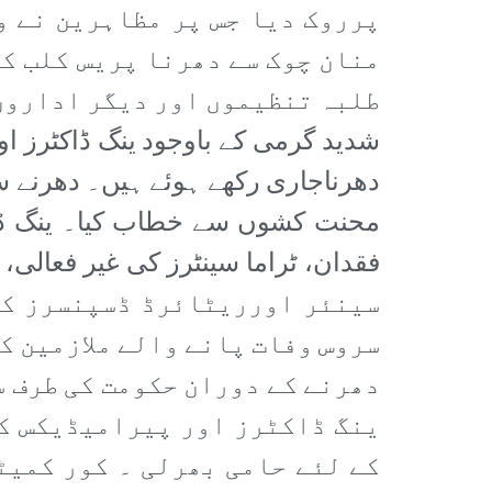
پرروک دیا جس پر مظاہرین نے و
منان چوک سے دھرنا پریس کلب ک
طلبہ تنظیموں اور دیگر اداروں 
شدید گرمی کے باوجود ینگ ڈاکٹرز ا
دھرناجاری رکھے ہوئے ہیں۔ دھرنے س
محنت کشوں سے خطاب کیا۔ ینگ ڈاکٹ
سینئر اورریٹائرڈ ڈسپنسرز کو 
سروس وفات پانے والے ملازمین ک
دھرنے کے دوران حکومت کی طرف س
ینگ ڈاکٹرز اور پیرامیڈیکس کی
کے لئے حامی بھرلی ۔ کور کمیٹ