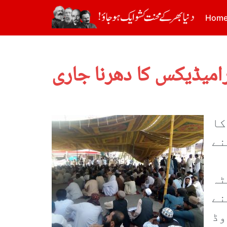
Hom
رامیڈیکس کا دھرنا جاری
 کا
نے
ل کوئٹہ
نے
وڈ