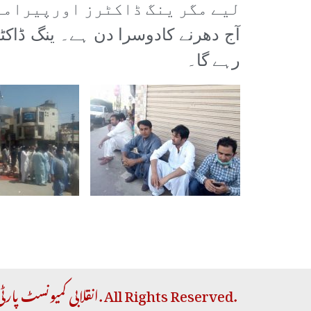
لیے مگر ینگ ڈاکٹرز اورپیرامیڈ
آج دھرنے کادوسرا دن ہے۔ ینگ ڈاکٹر
رہے گا۔
Copyright © 2026 RCP | انقلابی کمیونسٹ پارٹی. All Rights Reserved.