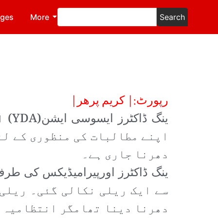
ages
More
Search
رپورٹ:| کریم پرھر|
ینگ 
اپنے مطالبات کی منظوری کے لئ
دھرنا جاری ہے۔
سے ایک ریلی نکالی گئی۔ ریلی
دھرنا دینا تھامگر انتظامیہ ن