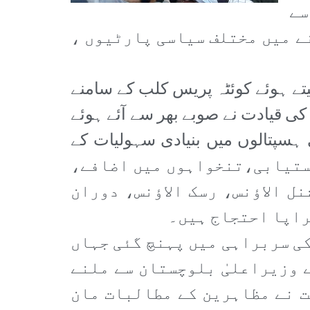
سے
ے میں مختلف سیاسی پارٹیوں ،
تے ہوئے کوئٹہ پریس کلب کے سامنے
ی قیادت نے صوبے بھر سے آئے ہوئے
ہسپتالوں میں بنیادی سہولیات کے
کی مشینری کی عدم دستیابی،تنخواہوں میں اضافے،
ل الاؤنس، رسک الاؤنس، دوران
سراپا احتجاج ہیں۔
کی سربراہی میں پہنچ گئی جہاں
 وزیراعلیٰ بلوچستان سے ملنے
ت نے مظاہرین کے مطالبات مان