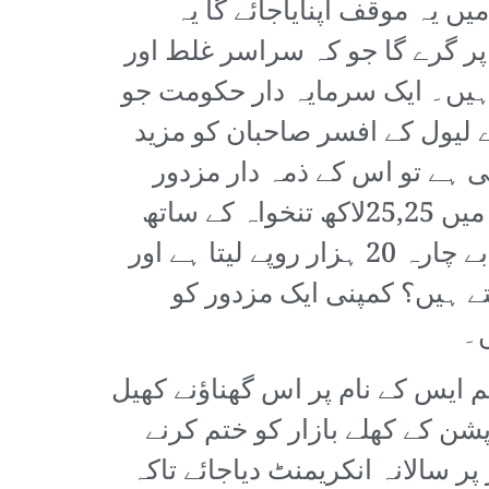
ہے جس میں یہ موقف اپنایاجائے گا یہ
پر گرے گا جو کہ سراسر غلط اور
ہیں۔ ایک سرمایہ دار حکومت جو
لیول کے افسر صاحبان کو مزید
ی ہے تو اس کے ذمہ دار مزدور
نہیں بلکہ حکومتی پالیسیاں اور افسران کی عیاشیاں اور کرپشن ہے جو کمپنی میں 25,25لاکھ تنخواہ کے ساتھ
ساتھ مراعات بھی لیتے ہیں اور کرپشن بھی کرتے ہیں۔ ایک کنٹریکٹ ملازم جو بے چارہ 20 ہزار روپے لیتا ہے اور
ے ہیں؟ کمپنی ایک مزدور کو
ں۔
یس کے نام پر اس گھناؤنے کھیل
 کے کھلے بازار کو ختم کرنے
Fیعنی سب کو مشترکہ طور پر سالانہ انکریمنٹ دیاجائے تاکہ