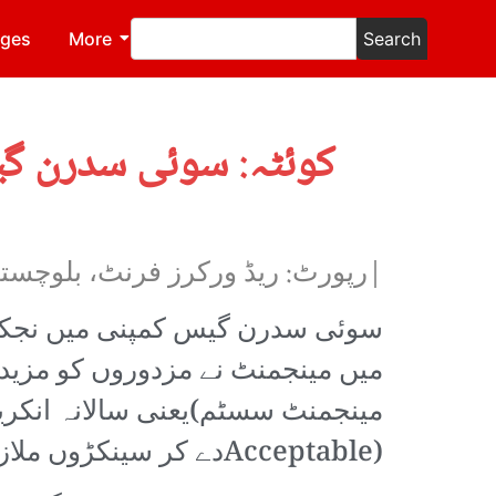
ages
More
Search
کوئٹہ: سوئی سدرن گی
|رپورٹ: ریڈ ورکرز فرنٹ، بلوچست
سوئی سدرن گیس کمپنی میں نجکار
میں مینجمنٹ نے مزدوروں کو مزید ک
Acceptable)دے کر سینکڑوں ملازمین کو ذہنی کوفت کا شکار بنادیا