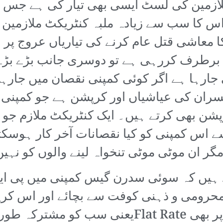
مطابق کمپنی نے 3ہزار ملازمین کی لسٹ ایسی بھی تیار کی 
س کا سب سے زیادہ ملبہ کنٹریکٹ ملازمین 
 معاشی قتل عام کرنے کی تیاریاں عروج پر 
ے برطرف کررہی ہے تو دوسری جانب بڑے بڑے 
ی جارہا ہے اگر کوئی کمپنی نقصان میں جارہ
سے اس کمپنی کو کیا نقصانات آخر کار ہوسکت
گر ان موٹی موٹی تنخواہ لینے والوں کو نہی
یں کہ سوئی سدرن گیس کمپنی میں پی ایم ا
رومی و ذہنی کوفت سے بچائے اور اس کرپشن
کے لئے باقی اداروں کی طرح یہاں پر بھی lat Rate