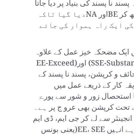
ہ پسند نا پسند کی بنیاد پر دیا جاتا
ہے اور اس سال یعنی 2019ء میں سینکڑوں کے حساب سے ملازمین کو جان بوجھ کر BEاور NAدیا گیا تاکہ
ی ایک راہ ہموار کی جائے
ایک مضحکہ خیز عمل کے علاوہ
کچھ بھی نہیں جہاں پرہائی پی ایم ایس یعنی(SSE-Substantially Exceeds Expectation) اور(EE-Exceed
حفہ تحائف و کرپشن، پسند نا پسند کے
قہ کار کے ذریعے عمل میں
 استحصال زور و شور سے پورے
 تحت کرپشن بھی عرو ج پر ہے۔
جینئر سے لے کر جی ایم، ڈی ایم
ڈی تک ان کی تنخواہ کم از کم 4لاکھ سے شروع ہو کہ 28لاکھ سے بھی اوپر تک ہے انہیں EE، SEE(یعنی بونس