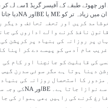
 خوشامد کریں اور تحفہ تحائف و دیگر 
قانون نافذ کرنے والے اداروں کی جانب
اں پر روزانہ کی بنیاد پر کرپشن کی 
 غریب عام آدمی کو پیسے دے کر اپنا ک
سی کی قابلیت کو جانچنا اور کام کی 
ن دینا ہوتا ہے مگر سوئی سدرن گیس ک
 مزدور کا استحصال روزانہ کی بنیاد 
پسند کی بناء پر اسے م
ارغ کرنے کی راہیں بھی ہموار کی جا