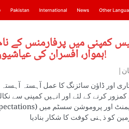
e
Pakistan
International
News
Other Langu
س کمپنی میں پرفارمنس کے نام 
ہموار، افسران کی عیاشیوں اور کرپشن کا بازار گرم!
ان|
ی اور ڈاؤن سائزنگ کا عمل آہستہ آہستہ 
مزور کرنے کے لئے اور انہیں کمپنی سے نکال