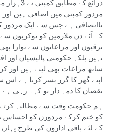
ذرائع کے 
مزدور کمپنی میں اضافی ہیں اور ا
ناانصافی ہے جس سے ایک مزدور کا
کہ آئے دن ملازمین کو نوکریوں س
ترقیوں اور مراعاتوں سے نوازا بھ
اپنے گھر کا گزر بسر کرتا ہے اس 
نقصان کا ذمہ دار تو کہہ رہی ہے م
ہم حکومت وقت سے مطالبہ کرتے ہ
کو ختم کرکے مزدورں کو احساس مح