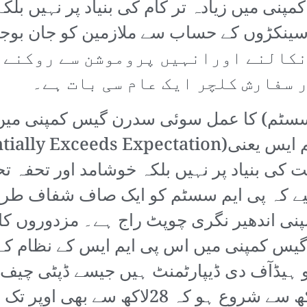
گیس کمپنی میں زیادہ تر کام کی بنیاد پر نہیں بلک
نکالنے اورانہیں پروموشن سے روکنے ک
 سفارش کلچر ایک عام سی بات ہے۔
سسٹم) کا عمل سوئی سدرن گیس کمپنی میں 
ام یا قابلیت کی بنیاد پر نہیں بلکہ خوشامد اور ت
 چاہیے کہ پی ایم سسٹم کو ایک صاف شفاف طری
نی اندھیر نگری چوپٹ راج ہے۔ مزدوروں کا
س کمپنی میں اس پی ایم ایس کے نظام کے
 ہیڈآف دی ڈیپارٹمنٹ ہیں جیسے ڈپٹی چیف ان