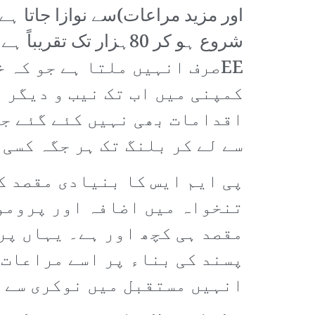
EEصرف انہیں ملتا ہے جو کہ
کمپنی میں اب تک نیب و دیگر 
اقدامات بھی نہیں کئے گئے جہ
سے لے کر بلنگ تک ہر جگہ کسی
پی ایم ایس کا بنیادی مقصد ک
تنخواہ میں اضافہ اور پروموش
مقصد ہی کچھ اور ہے۔ یہاں پر
انہیں مستقبل میں نوکری سے ف