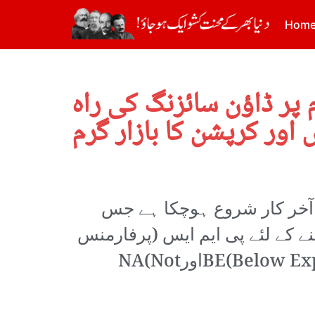
Hom
پر ڈاؤن سائزنگ کی راہ
آخر کار شروع ہوچکا ہے جس
نے کے لئے پی ایم ایس (پرفارمنس
مینجمنٹ سسٹم)یعنی سالانہ انکریمنٹ اور پروموشن سسٹم میں BE(Below Expectations)اورNA(Not