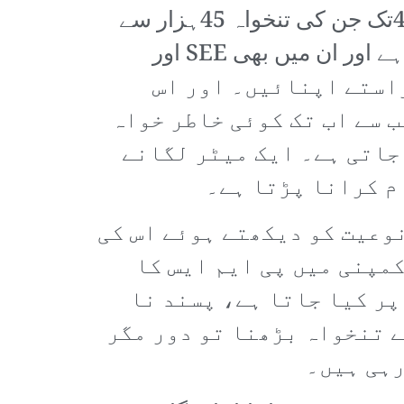
اور مزید مراعات)سے نوازا جاتا ہے اور چھوٹے طبقے کے آفیسر گریڈ 1سے لے کر 4تک جن کی تنخواہ 45ہزار سے
شروع ہو کر 80ہزار تک تقریباً ہے ان میں زیادہ تر کو ME یا BEاور NAدیا جاتا ہے اور ان میں بھی SEE اور
راستے اپنائیں۔ اور اس
 سے اب تک کوئی خاطر خواہ
جاتی ہے۔ ایک میٹر لگانے
ام کرانا پڑتا ہے۔
نوعیت کو دیکھتے ہوئے اس کی
مپنی میں پی ایم ایس کا
پر کیا جاتا ہے، پسند نا
راعات سے نوازا جاتا ہے۔ BEاور NAکی وجہ سے تنخواہ بڑھنا تو دور مگر
رہی ہیں۔