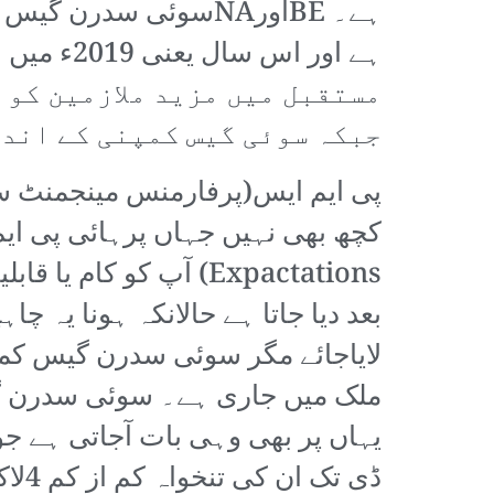
ہے۔ BEاورNAسوئی سدرن 
مستقبل میں مزید ملازمین کو 
جبکہ سوئی گیس کمپنی کے اندر
پی ایم ایس(پرفارمنس مینجمنٹ 
Expactations) آپ کو ک
بعد دیا جاتا ہے حالانکہ ہونا یہ
لایاجائے مگر سوئی سدرن گیس کمپ
ملک میں جاری ہے۔ سوئی سدرن گی
یہاں پر بھی وہی بات آجاتی ہے جو