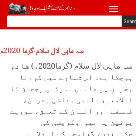
Sear
سہ ماہی لال سلام-گرما 2020ء
سہ ماہی لال سلام (گرما2020ء) شائع
ہوچکا ہے۔ اس شمارے میں کرونا
بحران پر عالمی مارکسی رجحان کا
اعلامیہ، عالمی معاشی بحران،
فلسفے اور انسان کے تعلق، سوویت
یونین پر بیوروکریسی کی
جکڑبندی، گرامچی کے انقلابی