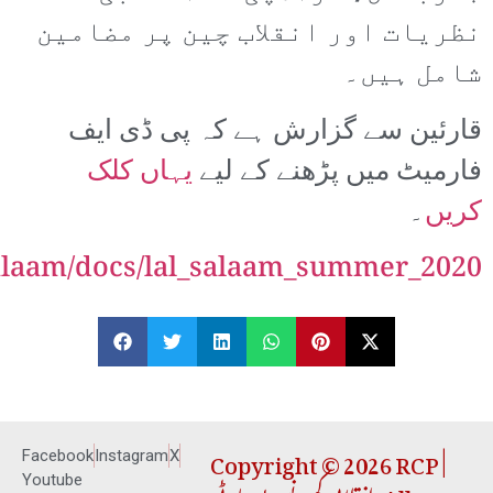
نظریات اور انقلاب چین پر مضامین
شامل ہیں۔
قارئین سے گزارش ہے کہ پی ڈی ایف
فارمیٹ میں پڑھنے کے لیے
یہاں کلک
کریں
۔
lsalaam/docs/lal_salaam_summer_2020
Copyright © 2026 RCP |
Facebook
Instagram
X
Youtube