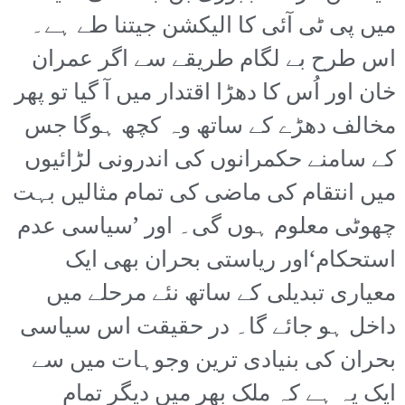
میں پی ٹی آئی کا الیکشن جیتنا طے ہے۔
اس طرح بے لگام طریقے سے اگر عمران
خان اور اُس کا دھڑا اقتدار میں آ گیا تو پھر
مخالف دھڑے کے ساتھ وہ کچھ ہوگا جس
کے سامنے حکمرانوں کی اندرونی لڑائیوں
میں انتقام کی ماضی کی تمام مثالیں بہت
چھوٹی معلوم ہوں گی۔ اور ’سیاسی عدم
استحکام‘اور ریاستی بحران بھی ایک
معیاری تبدیلی کے ساتھ نئے مرحلے میں
داخل ہو جائے گا۔ در حقیقت اس سیاسی
بحران کی بنیادی ترین وجوہات میں سے
ایک یہ ہے کہ ملک بھر میں دیگر تمام