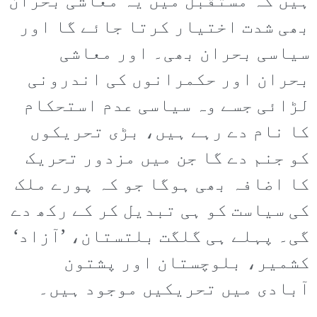
ہیں کہ مستقبل میں یہ معاشی بحران
بھی شدت اختیار کرتا جائے گا اور
سیاسی بحران بھی۔ اور معاشی
بحران اور حکمرانوں کی اندرونی
لڑائی جسے وہ سیاسی عدم استحکام
کا نام دے رہے ہیں، بڑی تحریکوں
کو جنم دے گا جن میں مزدور تحریک
کا اضافہ بھی ہوگا جو کہ پورے ملک
کی سیاست کو ہی تبدیل کر کے رکھ دے
گی۔ پہلے ہی گلگت بلتستان، ’آزاد‘
کشمیر، بلوچستان اور پشتون
آبادی میں تحریکیں موجود ہیں۔