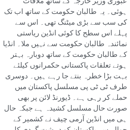
عبوری وزیر خارجہ کے ساتھ ملاقات
ہوئی۔ یہ طالبان حکومت کے ساتھ اب تک
کی سب سے بڑی میٹنگ تھی۔ اس سے
پہلے اس سطح کا کوئی انڈین ریاستی
نمائندہ طالبان حکومت سے نہیں ملا۔ انڈیا
کے طالبان حکومت کے ساتھ دوبارہ بہتر
ہوتے تعلقات پاکستانی حکمرانوں کیلئے
بہت بڑا خطرہ بنتے جا رہے ہیں۔ دوسری
طرف ٹی ٹی پی مسلسل پاکستان میں
حملے کر رہی ہے۔ ڈیورنڈ لائن پر بھی
صورت حال مسلسل کشیدہ ہے جبکہ حال
ہی میں انڈین آرمی چیف نے کشمیر کے