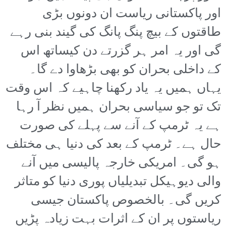
اور پاکستانی ریاست ان دونوں بڑی
طاقتوں کے بیچ پنگ پانگ کی گیند بنی رہے
گی اور یہ امر ہر گزرتے دن کیساتھ اس
کے داخلی بحران کو بھی بڑھاوا دے گا۔
یہاں ہمیں یہ یاد رکھنا چاہیے کہ اس وقت
تک تو جو سیاسی بحران ہمیں نظر آ رہا
ہے یہ ٹرمپ کے آنے سے پہلے کی صورت
حال ہے۔ ٹرمپ کے بعد کی دنیا ہی مختلف
ہو گی۔ امریکی خارجہ پالیسی میں آنے
والی دیوہیکل تبدیلیاں پوری دنیا کو متاثر
کریں گی۔ بالخصوص پاکستان جیسی
ریاستوں پر ان کے اثرات بہت زیادہ پڑیں