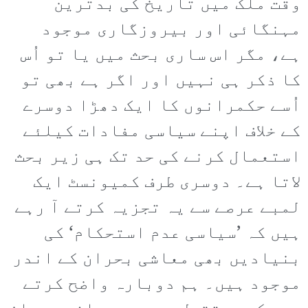
وقت ملک میں تاریخ کی بدترین
مہنگائی اور بیروزگاری موجود
ہے، مگر اس ساری بحث میں یا تو اُس
کا ذکر ہی نہیں اور اگر ہے بھی تو
اُسے حکمرانوں کا ایک دھڑا دوسرے
کے خلاف اپنے سیاسی مفادات کیلئے
استعمال کرنے کی حد تک ہی زیر بحث
لاتا ہے۔ دوسری طرف کمیونسٹ ایک
لمبے عرصے سے یہ تجزیہ کرتے آ رہے
ہیں کہ ’سیاسی عدم استحکام‘ کی
بنیادیں بھی معاشی بحران کے اندر
موجود ہیں۔ ہم دوبارہ واضح کرتے