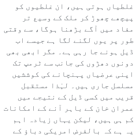
غلطیاں ہوتی ہیں، ان غلطیوں کو
پیچھے چھوڑ کر ملک کے وسیع تر
مفاد میں آگے بڑھنا ہوگا، سے وقتی
طور پر یوں لگنے لگا ہے جیسے اب
ڈیل ہونے جا رہی ہے۔ مگر ابھی بھی
دونوں دھڑوں کی جانب سے ٹرمپ تک
اپنی عرضیاں پہنچانے کی کوششیں
مسلسل جاری ہیں۔ لہٰذا مستقبل
قریب میں کسی ڈیل کے نتیجے میں
عمران خان کے باہر آنے کے امکانات
کم ہی ہیں، لیکن یہاں زیادہ اہم
یہ ہے کہ بالفرض امریکی دباؤ کے