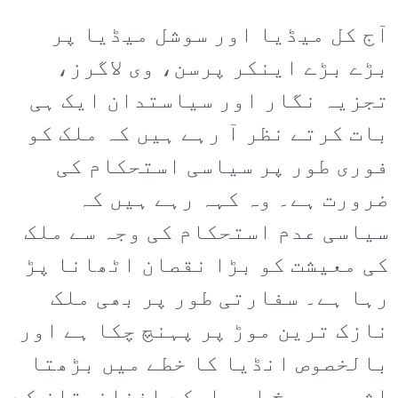
آج کل میڈیا اور سوشل میڈیا پر
بڑے بڑے اینکر پرسن، وی لاگرز،
تجزیہ نگار اور سیاستدان ایک ہی
بات کرتے نظر آ رہے ہیں کہ ملک کو
فوری طور پر سیاسی استحکام کی
ضرورت ہے۔ وہ کہہ رہے ہیں کہ
سیاسی عدم استحکام کی وجہ سے ملک
کی معیشت کو بڑا نقصان اٹھانا پڑ
رہا ہے۔ سفارتی طور پر بھی ملک
نازک ترین موڑ پر پہنچ چکا ہے اور
بالخصوص انڈیا کا خطے میں بڑھتا