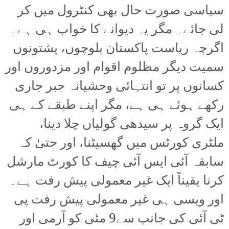
سیاسی صورت حال بھی کنٹرول میں کر
لی جائے۔ مگر یہ دیوانے کا خواب ہی ہے۔
اگرچہ ریاست پاکستان بلوچوں، پشتونوں
سمیت دیگر مظلوم اقوام اور مزدوروں اور
کسانوں پر تو انتہائی وحشیانہ جبر جاری
رکھے ہوئے ہی ہے، مگر اپنے طبقے کے ہی
ایک گروہ پر سیدھی گولیاں چلا دینا،
ملٹری کورٹس میں گھسیٹنا، اور حتیٰ کہ
سابقہ آئی ایس آئی چیف کا کورٹ مارشل
کرنا یقیناً ایک غیر معمولی پیش رفت ہے۔
اور ویسی ہی غیر معمولی پیش رفت پی
ٹی آئی کی جانب سے9 مئی کو آرمی اور