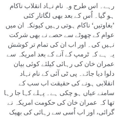
رہے۔ اس طرح وہ نام نہاد انقلاب ناکام
ہو گیا۔ اُس کے بعد بھی لگاتار کئی
’بغاوتیں‘ ناکام ہوتی رہیں کیونکہ ان میں
عوام کے چھوٹے سے حصے نے بھی شرکت
نہیں کی۔ اور اب ان کی تمام تر کوشش
یہ ہے کہ ٹرمپ کے آنے کے بعد امریکہ سے
عمران خان کی رہائی کیلئے کوئی بیان
دلوا دیا جائے۔ پی ٹی آئی کے نام نہاد
انقلابی ہونے کی حقیقت اب سب کے
سامنے عیاں ہو چکی ہے۔ پہلے کہا جا رہا
تھا کہ عمران خان کی حکومت امریکہ نے
گرائی، اور اب اُسی سے رہائی کی بھیک