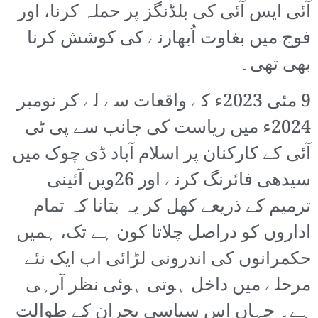
آئی ایس آئی کی بلڈنگز پر حملہ کرنا، اور
فوج میں بغاوت اُبھارنے کی کوشش کرنا
بھی تھی۔
9 مئی 2023ء کے واقعات سے لے کر نومبر
2024ء میں ریاست کی جانب سے پی ٹی
آئی کے کارکنان پر اسلام آباد ڈی چوک میں
سیدھی فائرنگ کرنے اور 26ویں آئینی
ترمیم کے ذریعے کھل کر یہ بتانا کہ تمام
اداروں کو دراصل چلاتا کون ہے تک، ہمیں
حکمرانوں کی اندرونی لڑائی اب ایک نئے
مرحلے میں داخل ہوتی ہوئی نظر آرہی
ہے۔ جہاں اس سیاسی بحران کے طوالت