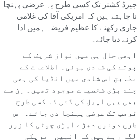
جیرڈ کشنر تک کسی طرح یہ عرضی پہنچا
نا چاہتے ہیں کہ امریکی آقا کی غلامی
جاری رکھنے کا عظیم فریضہ ہمیں ادا
کرنے دیا جائے۔
ابھی حال ہی میں نواز شریف کے
پوتے کی شادی ہوئی۔ اطلاعات کے
مطابق اس شادی میں انڈیا کی بھی
چند بڑی شخصیات موجود تھیں۔ اِن سے
بھی یہی اپیل کی گئی کہ کسی طرح
ٹرمپ تک عرضی پہنچا دی جائے۔ اس
طرح دونوں دھڑے ایڑی چوٹی کا زور
لگا رہے ہیں کہ انہیں امریکی