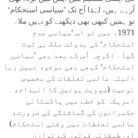
آرہے ہیں، لہٰذا آج تک ’سیاسی استحکام‘
تو ہمیں کبھی بھی دیکھنے کو نہیں ملا۔
1971ء میں تو اس ’سیاسی عدم
استحکام‘ کی بدولت ملک ہی ٹوٹ
گیا۔ اگرچہ اُس کے بعد بھی ’سیاسی
استحکام‘ کبھی بھی موجود نہیں رہا
البتہ عالمی تعلقات کی مخصوص
نوعیت (سوویت یونین کا انہدام،
امریکہ کو خطے میں پاکستانی
حکمرانوں کی گماشتگی کی ضرورت،
عالمی تعلقات میں وقتی استحکام)
اورطبقاتی قوتوں کے توازن