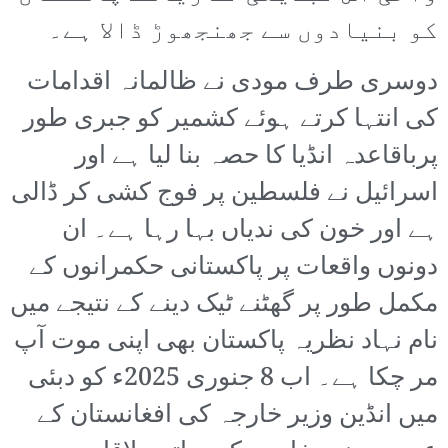
کو بنیادوں سے جھنجھوڑ ڈالا ہے۔
دوسری طرف مودی نے ظالمانہ اقدامات
کی انتہا کرتے ہوئے کشمیر کو جبری طور
پرباقاعدہ انڈیا کا حصہ بنا لیا ہے اور
اسرائیل نے فلسطین پر فوج کشی کر ڈالی
ہے اور خون کی ندیاں بہا رہا ہے۔ ان
دونوں واقعات پر پاکستانی حکمرانوں کے
مکمل طور پر گھٹنے ٹیک دینے کے نتیجے میں
نام نہاد نظریہ پاکستان بھی اپنی موت آپ
مر چکا ہے۔ اب 8 جنوری 2025ء کو دبئی
میں انڈین وزیر خارجہ کی افغانستان کے