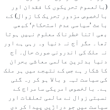
(بالعموم تحریکوں کا فقدان اور
بالخصوص مزدور تحریک کا زوال) کے
باعث ’سیاسی عدم استحکام‘ کبھی
بھی اتنا خطرناک معلوم نہیں ہوتا
تھا۔ مگر آج نہ دنیا وہ رہی ہے اور
نہ ملک کی اندرونی صورت حال۔ آج
دنیا بدترین عالمی معاشی بحران
کا شکار ہے جس کے نتیجے میں ہر ملک
کی سیاست تہہ و بالا ہو کر رہ گئی
ہے۔ بالخصوص امریکی سامراج کے
نسبتی زوال نے عالمی تعلقات اور
سیاست میں جو دراڑیں پیدا کر دی