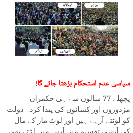
سیاسی عدم استحکام بڑھتا جائے گا!
پچھلے 77 سالوں سے ہی حکمران
مزدوروں اور کسانوں کی پیدا کردہ دولت
کو لوٹتے آرہے ہیں اور لوٹ مار کے مال
کی آپسی تقسیم میں آپس میں لڑتے بھی