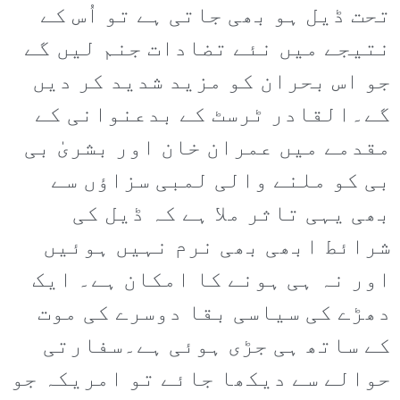
تحت ڈیل ہو بھی جاتی ہے تو اُس کے
نتیجے میں نئے تضادات جنم لیں گے
جو اس بحران کو مزید شدید کر دیں
گے۔القادر ٹرسٹ کے بدعنوانی کے
مقدمے میں عمران خان اور بشریٰ بی
بی کو ملنے والی لمبی سزاؤں سے
بھی یہی تاثر ملا ہے کہ ڈیل کی
شرائط ابھی بھی نرم نہیں ہوئیں
اور نہ ہی ہونے کا امکان ہے۔ ایک
دھڑے کی سیاسی بقا دوسرے کی موت
کے ساتھ ہی جڑی ہوئی ہے۔سفارتی
حوالے سے دیکھا جائے تو امریکہ جو