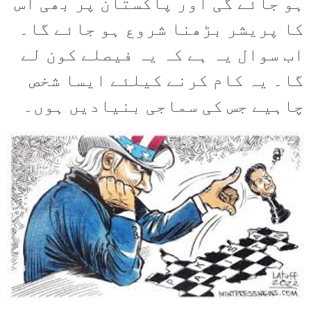
ہو جائے گی اور پاکستان پر بھی اس
کا پریشر بڑھنا شروع ہو جائے گا۔
اب سوال یہ ہے کہ یہ فیصلے کون لے
گا۔ یہ کام کرنے کیلئے ایسا شخص
چاہیے جس کی سماجی بنیادیں ہوں۔