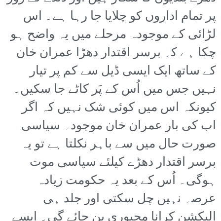
پر تمام اداروں کو چلایا جا رہا ہے۔ اس
لڑائی کے موجودہ مرحلے میں یہ واضح ہو
چکا ہے کہ برسر اقتدار دھڑا عمران خان
کے ساتھ ایک ایسی ڈیل سے کم پر تیار
نہیں جس میں اُس کے پَر کاٹے جا سکیں۔
کیونکہ اس میں کوئی شک نہیں کہ اگر
اب کی بار عمران خان موجودہ سیاسی
صورت حال میں سے باہر نکلتا ہے تو یہ
برسر اقتدار دھڑے کیلئے سیاسی موت
ہوگی۔ اُس کے بعد یہ حکومت زیادہ
عرصہ نہیں چل سکتی اور جلد ہی
الیکشن کرانا مجبوری بن جائے گی۔ ایسے