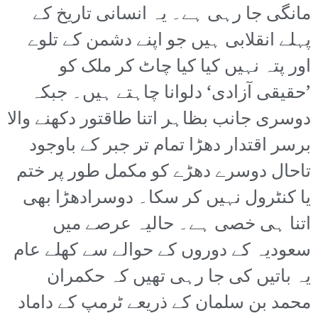
مانگی جا رہی ہے۔ یہ انسانی تاریخ کے
پہلے انقلابی ہیں جو اپنے دشمن کے تلوے
اور پتہ نہیں کیا کیا چاٹ کر ملک کو
’حقیقی آزادی‘ دلوانا چاہتے ہیں۔ جبکہ
دوسری جانب بظاہر اتنا طاقتور دکھنے والا
برسر اقتدار دھڑا تمام تر جبر کے باوجود
تاحال دوسرے دھڑے کو مکمل طور پر ختم
یا کنٹرول نہیں کر سکا۔ دوسرادھڑا بھی
اتنا ہی خصی ہے۔ حالیہ عرصے میں
سعودیہ کے دوروں کے حوالے سے کھلے عام
یہ باتیں کی جا رہی تھیں کہ حکمران
محمد بن سلمان کے ذریعے ٹرمپ کے داماد