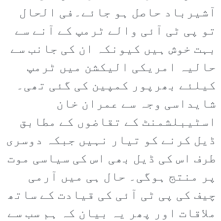
آشیرباد حاصل ہو جائے۔فی الحال
تو پی ٹی آئی والے ٹرمپ کے آنے سے
بہت خوش ہیں کیونکہ ان کی جانب سے
حالیہ امریکی الیکشن میں ٹرمپ
کیلئے بھرپور کمپین کی گئی تھی۔
شایداسی وجہ سے عمران خان
اسٹیبلشمنٹ کے تقاضوں کے مطابق
ڈیل کرنے کو تیار نہیں جبکہ دوسری
طرف اس کی ڈیل بھی اس کی سیاسی موت
پر منتج ہوگی۔ حال ہی میں آرمی
چیف کی پی ٹی آئی کی قیادت کے ساتھ
ملاقات اور پھر یہ بیان کہ ہم سب سے