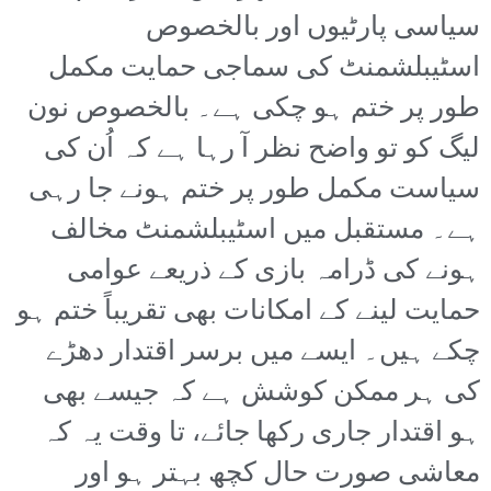
سیاسی پارٹیوں اور بالخصوص
اسٹیبلشمنٹ کی سماجی حمایت مکمل
طور پر ختم ہو چکی ہے۔ بالخصوص نون
لیگ کو تو واضح نظر آ رہا ہے کہ اُن کی
سیاست مکمل طور پر ختم ہونے جا رہی
ہے۔ مستقبل میں اسٹیبلشمنٹ مخالف
ہونے کی ڈرامہ بازی کے ذریعے عوامی
حمایت لینے کے امکانات بھی تقریباً ختم ہو
چکے ہیں۔ ایسے میں برسر اقتدار دھڑے
کی ہر ممکن کوشش ہے کہ جیسے بھی
ہو اقتدار جاری رکھا جائے، تا وقت یہ کہ
معاشی صورت حال کچھ بہتر ہو اور