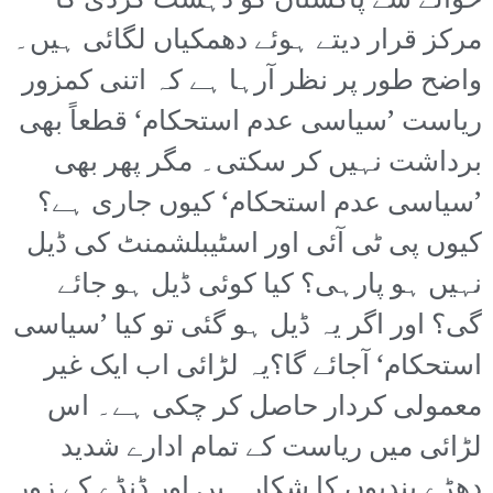
حوالے سے پاکستان کو دہشت گردی کا
مرکز قرار دیتے ہوئے دھمکیاں لگائی ہیں۔
واضح طور پر نظر آرہا ہے کہ اتنی کمزور
ریاست ’سیاسی عدم استحکام‘ قطعاً بھی
برداشت نہیں کر سکتی۔ مگر پھر بھی
’سیاسی عدم استحکام‘ کیوں جاری ہے؟
کیوں پی ٹی آئی اور اسٹیبلشمنٹ کی ڈیل
نہیں ہو پارہی؟ کیا کوئی ڈیل ہو جائے
گی؟ اور اگر یہ ڈیل ہو گئی تو کیا ’سیاسی
استحکام‘ آجائے گا؟یہ لڑائی اب ایک غیر
معمولی کردار حاصل کر چکی ہے۔ اس
لڑائی میں ریاست کے تمام ادارے شدید
دھڑے بندیوں کا شکار ہیں اور ڈنڈے کے زور