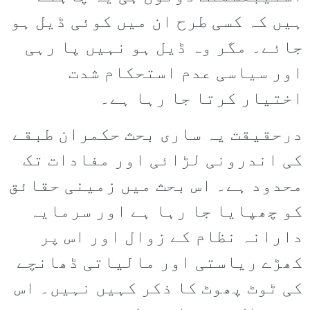
ہیں کہ کسی طرح ان میں کوئی ڈیل ہو
جائے۔ مگر وہ ڈیل ہو نہیں پا رہی
اور سیاسی عدم استحکام شدت
اختیار کرتا جا رہا ہے۔
درحقیقت یہ ساری بحث حکمران طبقے
کی اندرونی لڑائی اور مفادات تک
محدود ہے۔ اس بحث میں زمینی حقائق
کو چھپایا جا رہا ہے اور سرمایہ
دارانہ نظام کے زوال اور اس پر
کھڑے ریاستی اور مالیاتی ڈھانچے
کی ٹوٹ پھوٹ کا ذکر کہیں نہیں۔ اس