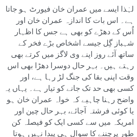
لہٰذا ایسے میں عمران خان فیورٹ ہو جاتا
ہے۔ اس بات کا اندازہ عمران خان اور
اُس کے دھڑے کو بھی ہے جس کا اظہار
شہباز گِل جیسے اشخاص بڑے فخر کے
ساتھ آئے روز اپنے وی لاگز میں کرتے بھی
رہتے ہیں۔ بہر حال دوسرا دھڑا بھی اس
وقت اپنی بقا کی جنگ لڑ رہا ہے، اور
کسی بھی حد تک جانے کو تیار ہے۔ یہاں یہ
واضح رہنا چاہیے کہ خواہ عمران خان ہو
یا کوئی فرشتہ آجائے، بہر حال چین اور
امریکہ میں سے کسی ایک کو فیصلہ کن
طور پرچننے کا سوال ہی پیدا نہیں ہوتا