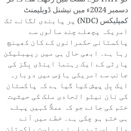
دسمبر 2024ء میں نیشنل ڈویلپمنٹ
کمپلیکس (NDC) پر پابندی لگانے تک
امریکہ پچھلے چند سالوں سے
پاکستانی حکمرانوں کے کان کھینچ
رہا ہے۔ ابھی حال ہی میں ریپبلیکن
پارٹی کے ایک رہنما اینڈی بِگز کی
جانب سے امریکی ہاؤس میں دوبارہ
ایک بِل پیش کیا گیا ہے کہ پاکستان
کی نان نیٹو اتحادی ملک کی حیثیت
ختم کی جائے جو کہ عملاً کہیں پہلے
ہی ختم ہو چکی ہے۔ خطے میں آنے
والی اس تبدیلی نے ریاست پاکستان