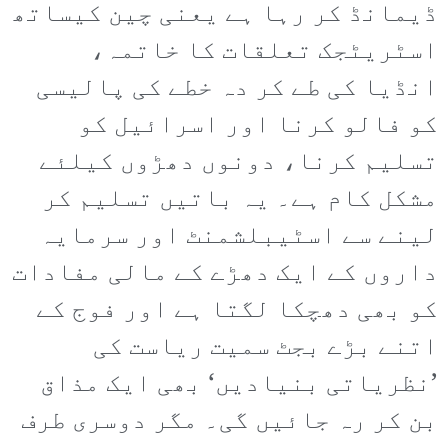
ڈیمانڈ کر رہا ہے یعنی چین کیساتھ
اسٹریٹجک تعلقات کا خاتمہ،
انڈیا کی طے کر دہ خطے کی پالیسی
کو فالو کرنا اور اسرائیل کو
تسلیم کرنا، دونوں دھڑوں کیلئے
مشکل کام ہے۔ یہ باتیں تسلیم کر
لینے سے اسٹیبلشمنٹ اور سرمایہ
داروں کے ایک دھڑے کے مالی مفادات
کو بھی دھچکا لگتا ہے اور فوج کے
اتنے بڑے بجٹ سمیت ریاست کی
’نظریاتی بنیادیں‘ بھی ایک مذاق
بن کر رہ جائیں گی۔ مگر دوسری طرف