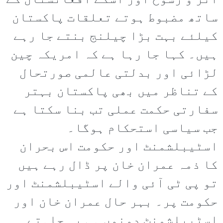
اثر و رسوخ اور اسکے افغانستان کے
ساتھ مضبوط ہوتے تعلقات پاکستان
کیلئے بہت بڑا چیلنج بنتے جا رہے
ہیں۔ کہا جا رہا ہے کہ امریکہ چین
لڑائی اور بدلتی عالمی صورتحال
کے تناظر میں بھی پاکستان بہتر
سفارتی حکمت عملی تب بنا سکتا ہے
جب سیاسی استحکام ہوگا۔
اسٹیبلشمنٹ اور حکومت اس بحران
کا ذمہ عمران خان پر ڈال رہے ہیں
تو پی ٹی آئی والے اسٹیبلشمنٹ اور
حکومت پر۔ بہر حال عمران خان اور
اسٹیبلشمنٹ دونوں ہی یہ چاہتے