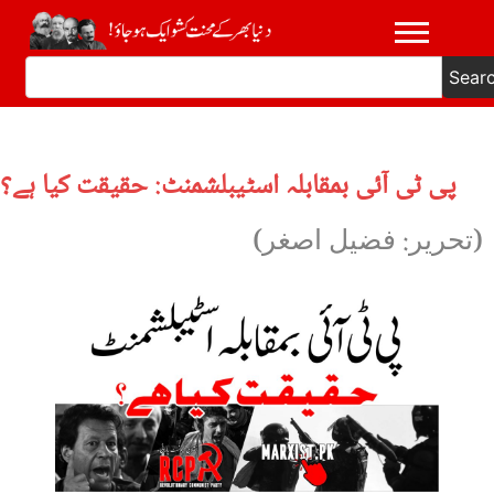
Sear
پی ٹی آئی بمقابلہ اسٹیبلشمنٹ: حقیقت کیا ہے؟
(تحریر: فضیل اصغر)