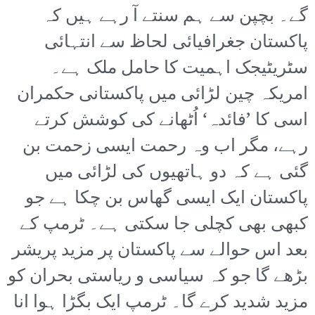
گے۔ بچپن سے ہم سنتے آ رہے ہیں کہ
پاکستان جغرافیائی لحاظ سے انتہائی
سٹریٹیجک اہمیت کا حامل ملک ہے۔
امریکہ چین لڑائی میں پاکستانی حکمران
اسی کا ’فائدہ‘ اُٹھانے کی کوشش کرتے
رہے، مگر اب وہ رحمت ایسی زحمت بن
گئی ہے کہ دو ہاتھیوں کی لڑائی میں
پاکستان ایک ایسی گھاس بن چکا ہے جو
کبھی بھی کچلی جا سکتی ہے۔ ٹرمپ کے
بعد اس حوالے سے پاکستان پر مزید پریشر
بڑھے گا جو کہ سیاسی و ریاستی بحران کو
مزید شدید کرے گا۔ ٹرمپ ایک بگڑا ہوا انا