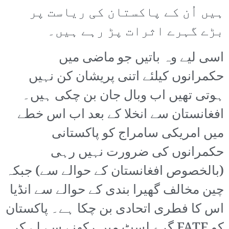
ہیں اُن کے پاکستان کی ریاست پر
بڑے گہرے اثرات پڑ رہے ہیں۔
اسی لیے وہ باتیں جو ماضی میں
حکمرانوں کیلئے اتنی پریشان کن نہیں
ہوتی تھیں اب وبال جان بن چکی ہیں۔
افغانستان سے انخلا کے بعد اب اس خطے
میں امریکی سامراج کو پاکستانی
حکمرانوں کی ضرورت نہیں رہی
(بالخصوص افغانستان کے حوالے سے) جبکہ
چین مخالف گھیرا بندی کے حوالے سے انڈیا
اس کا فطری اتحادی بن چکا ہے۔ پاکستان
کو FATF گرے لسٹ میں رکھنے سے لے کر