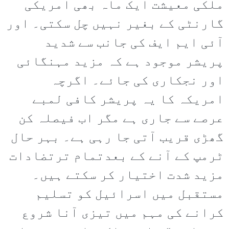
ملکی معیشت ایک ماہ بھی امریکی
گارنٹی کے بغیر نہیں چل سکتی۔ اور
آئی ایم ایف کی جانب سے شدید
پریشر موجود ہے کہ مزید مہنگائی
اور نجکاری کی جائے۔ اگرچہ
امریکہ کا یہ پریشر کافی لمبے
عرصے سے جاری ہے مگر اب فیصلہ کن
گھڑی قریب آتی جا رہی ہے۔ بہر حال
ٹرمپ کے آنے کے بعدتمام ترتضادات
مزید شدت اختیار کر سکتے ہیں۔
مستقبل میں اسرائیل کو تسلیم
کرانے کی مہم میں تیزی آنا شروع