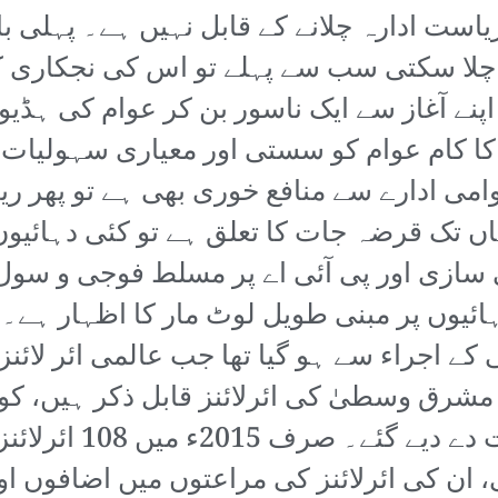
است ادارہ چلانے کے قابل نہیں ہے۔ پہلی با
 چلا سکتی سب سے پہلے تو اس کی نجکاری کا آ
اپنے آغاز سے ایک ناسور بن کر عوام کی ہڈی
ا کام عوام کو سستی اور معیاری سہولیات 
می ادارے سے منافع خوری بھی ہے تو پھر ریاس
ہاں تک قرضہ جات کا تعلق ہے تو کئی دہائیوں 
 سازی اور پی آئی اے پر مسلط فوجی و سو
دہائیوں پر مبنی طویل لوٹ مار کا اظہار ہے۔ 
الیسی کے اجراء سے ہو گیا تھا جب عالمی ائر ل
شرق وسطیٰ کی ائرلائنز قابل ذکر ہیں، کو ک
سازگار لینڈنگ اور 
ن کی ائرلائنز کی مراعتوں میں اضافوں اور 