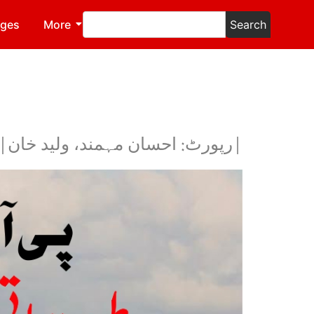
ages
More
Search
|رپورٹ: احسان مہمند، ولید خان|