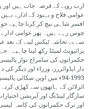
ارب روپے کے قرضہ جات ہیں اور ری
عوامی فلاح و بہبود کے ادارے نہیں
افسر شاہی بیچ کر کرنا چاہیے جو 
چوس رہے ہیں۔ پھر عوامی ادارے ک
سے بے تحاشہ ٹیکس لینے کے بعد عوا
پرائیویٹ لمیٹڈ رکھ لینا چاہیے۔ ج
حکمرانوں کی سامراج نواز پالیسی
دار ایڈوائزرز، وزراء اور دیگر کی 
1993-94ء میں اوپن سکائی پ
ائرلائن کے ہاتھوں سے کھڑی کردہ م
اور ترک حکمرانوں کی کاسہ لیسی، ا