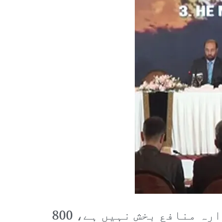
قومی ائرلائن کو بیچنے کا سب سے بڑا جواز یہ پیش کیا گیا ہے کہ ادارہ منافع بخش نہیں ہے، 800