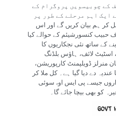
یف کے چوبیسویں پروگرام کے
 ایک اہم مرحلے کے طور پر
 آگے چل کر ہم بیان کریں گے اور اس
رف حبیب کنسورشیئم کے حوالے کیا
ے کے ساتھ نئی نجکاریوں کا
 9 بجلی تقسیم کار کمپنیاں، اسٹیٹ لائف، ہاؤس بلڈنگ
ن منرلز ڈویلپمنٹ کارپوریشن،
ندیہ دے دیا گیا ہے۔ کل ملا کر
داروں جیسے پی ایس او، سوئی
 کو بھی بیچا جائے گا۔