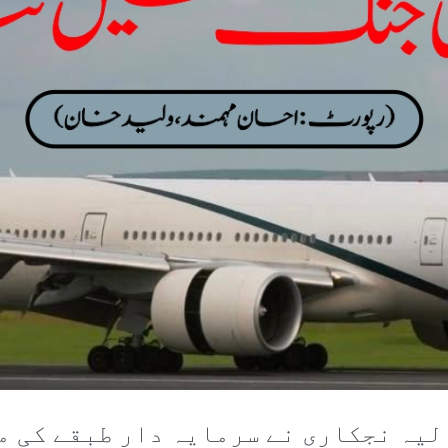
لیہ نجکاری نے سرمایہ دار طبقے کی م