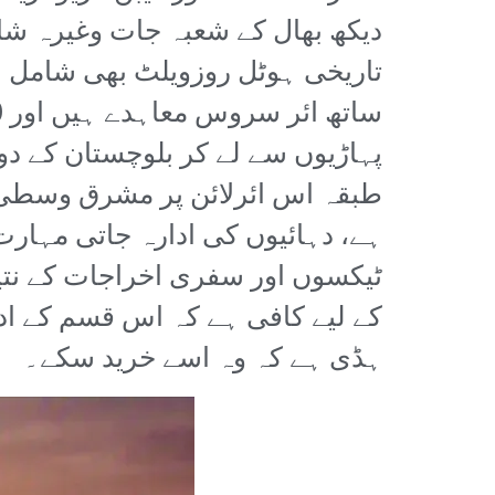
دیکھ بھال کے شعبہ جات وغیرہ شام
پہاڑیوں سے لے کر بلوچستان کے د
طبقہ اس ائرلائن پر مشرق وسطیٰ، 
ہے، دہائیوں کی ادارہ جاتی مہار
ٹیکسوں اور سفری اخراجات کے نتی
کے لیے کافی ہے کہ اس قسم کے اد
ہڈی ہے کہ وہ اسے خرید سکے۔