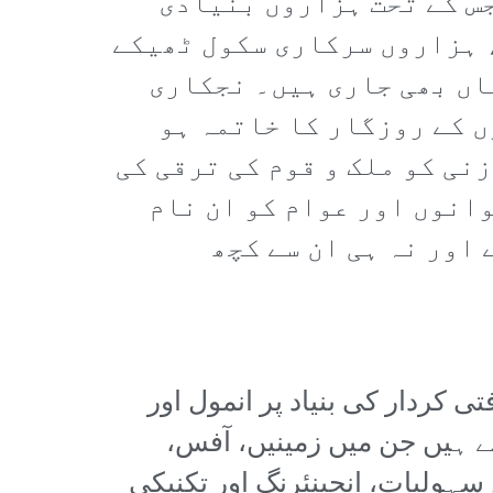
جس کے تحت ہزاروں بنیادی
 ہزاروں سرکاری سکول ٹھیکے
اں بھی جاری ہیں۔ نجکاری
ں کے روزگار کا خاتمہ ہو
نی کو ملک و قوم کی ترقی کی
انوں اور عوام کو ان نام
اور نہ ہی ان سے کچھ
 کردار کی بنیاد پر انمول اور
ئے ہیں جن میں زمینیں، آفس،
 سہولیات، انجینئرنگ اور تکنیکی