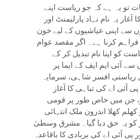
ت تو یہ ہے کہ جو ریاست اپنے
غاز یہ نام نہاد پارلیمنٹ اور
وں سے اپنی عیاشیوں کے لیے خون
فراہم کرنا ہے۔ اگر مقصد عوام
ت کو اپنا نام تبدیل کر کے
سے آئی ایم ایف کے ایما پر
ل ریاستی افسر شاہی، سرمایہ
پی آئی اے کی تباہی کا آغاز
ائنز، جن میں خاص طور پر قومی
ھلم کھلا اندرون ملک انتہائی
آپریشن اختیارات دے دیے گئے۔ صرف 2015ء میں 108 ائرلائنز کو یہ حق دیا گیا۔ مشرق وسطیٰ
پی آئی اے کی بربادی کا باقاعدہ