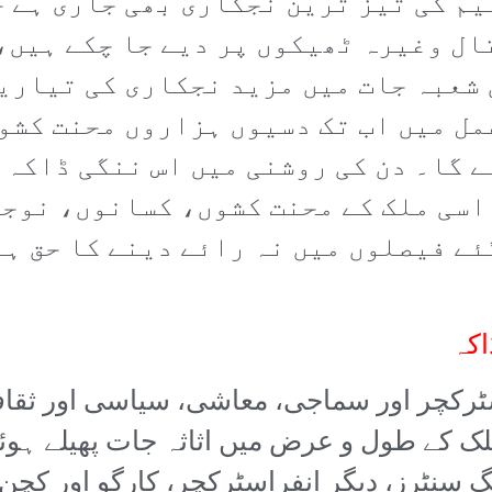
یم کی تیز ترین نجکاری بھی جاری ہے 
ال وغیرہ ٹھیکوں پر دیے جا چکے ہیں،
 شعبہ جات میں مزید نجکاری کی تیاری
مل میں اب تک دسیوں ہزاروں محنت کشو
 گا۔ دن کی روشنی میں اس ننگی ڈاکہ ز
اسی ملک کے محنت کشوں، کسانوں، نوجو
ے فیصلوں میں نہ رائے دینے کا حق ہے 
اکہ
ٹرکچر اور سماجی، معاشی، سیاسی اور ثقافتی
 ملک کے طول و عرض میں اثاثہ جات پھیلے ہو
نگ سنٹرز، دیگر انفراسٹرکچر، کارگو اور کچن