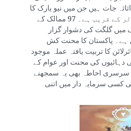
اثہ جات ہیں جن میں نیو یارک کا
تاریخی ہوٹل روزویلٹ بھی شامل ہے جس کی صرف زمین کی لاگت 1 ارب ڈالر کے قریب ہے۔ 97 ممالک کے
 ہیں۔ پورے ملک میں گلگت کی دشوار گزار
ل ہے۔ پاکستان کا محنت کش
لائن کا تربیت یافتہ عملہ موجود
 دہائیوں کی محنت اور عوام کے
کا سرسری احاطہ بھی یہ سمجھنے
ی کسی سرمایہ دار میں اتنی