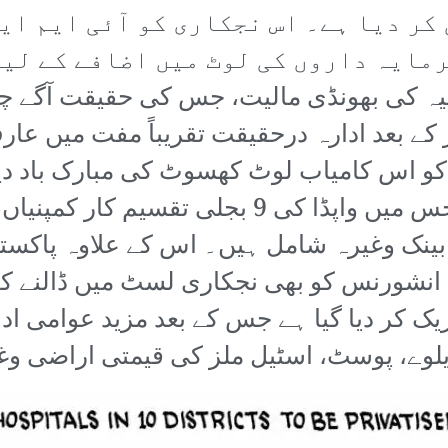
ن کر دیا ہے۔ اس نجکاری کو آئی ایم ا
مایہ داروں کی لوٹ میں اضافے کے لیے
ہا ہے۔ 135 ارب روپیہ کی بھونڈی مالیت، جس کی حقیقت
 کے بعد ادارہ درحقیقت تقریباً مفت میں عا
و اس کامیاب لوٹ کھسوٹ کی مبارک باد دین
مسلسل اعلان بھی کیا جا رہا ہے جس میں واپڈا کی
بینک وغیرہ شامل ہیں۔ اس کے علاوہ پاکستا
انشورنس کو بھی نجکاری لسٹ میں ڈالنے کا ع
ریک کر دیا گیا ہے جس کے بعد مزید عوامی ا
ے، پوسٹ، اسٹیل ملز کی قیمتی اراضی وغیرہ