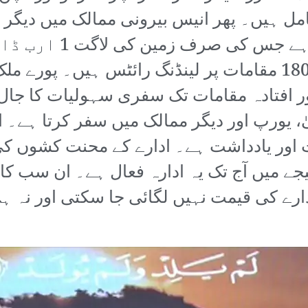
ل ہیں۔ پھر انیس بیرونی ممالک میں دیگر اث
ساتھ ائر سروس معاہدے ہیں اور 180 مقامات پر لینڈنگ رائٹس
ور افتادہ مقامات تک سفری سہولیات کا جا
یورپ اور دیگر ممالک میں سفر کرتا ہے۔ ائر
ت اور یادداشت ہے۔ ادارے کے محنت کشوں کی
جے میں آج تک یہ ادارہ فعال ہے۔ ان سب 
ارے کی قیمت نہیں لگائی جا سکتی اور نہ ہ