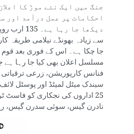
جنگ میں ایک نئے موڑ کا اعلا
احکامات پر عمل درآمد اور سر
دیکھا جا ر
سے زیادہ بھونڈے نیلامی طریقہ کار
جا چکا ہے۔ اس کے فوری بعد قوم ک
فنانس کارپوریشن، زرعی ترقیاتی 
سیندک میٹل لمیٹڈ اور پوسٹل لائف 
25 اداروں کی نجکاری کو فاسٹ ٹ
نادرن گیس، سوئی سدرن گیس، ریلو