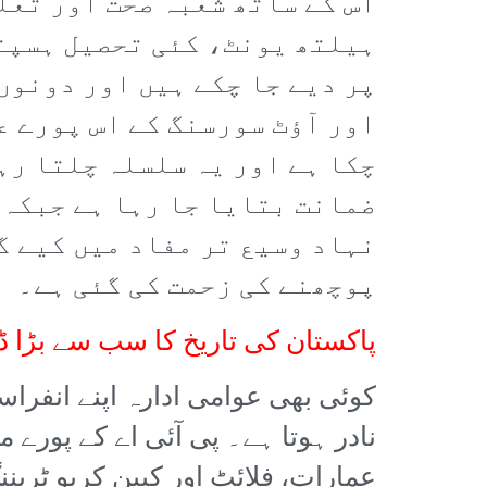
اس کے ساتھ شعبہ صحت اور تعل
ہیلتھ یونٹ، کئی تحصیل ہسپت
پر دیے جا چکے ہیں اور دونوں
اور آؤٹ سورسنگ کے اس پورے ع
چکا ہے اور یہ سلسلہ چلتا رہے
ضمانت بتایا جا رہا ہے جبکہ 
نہاد وسیع تر مفاد میں کیے گئ
پوچھنے کی زحمت کی گئی ہے۔
پاکستان کی تاریخ کا سب سے بڑا ڈ
کوئی بھی عوامی ادارہ اپنے انفراس
نادر ہوتا ہے۔ پی آئی اے کے پورے
عمارات، فلائٹ اور کیبن کریو ٹرین