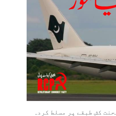
حنت کش طبقے پر مسلط کردہ