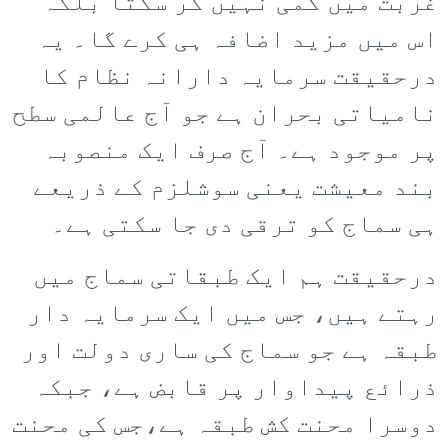
غربت میں کمی نہیں کر سکتا بلکہ
اس میں مزید اضافہ ہی کرے گا۔ یہ
درحقیقت سرمایہ دارانہ نظام کا
نامیاتی بحران ہے جو آج عالمی سطح
پر موجود ہے۔ آج صرف ایک منصوبہ
بند معیشت یعنی سوشلزم کے ذریعے
ہی سماج کو ترقی دی جا سکتی ہے۔
درحقیقت ہم ایک طبقاتی سماج میں
رہتے ہیں، جس میں ایک سرمایہ دار
طبقہ ہے جو سماج کی ساری دولت اور
ذرائع پیداوار پر قابض ہے، جبکہ
دوسرا محنت کش طبقہ ہے،جس کی محنت