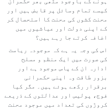
ہونے کے باوجود مٹھی بھر حکمران
کیسے تمام وسائل پر قابض ہیں اور
محنت کشوں کی محنت کا استحصال کر
کے اپنی دولت اور عیاشیوں میں
اضافہ کرتے جا رہے ہیں؟
اس کی وجہ یہ ہے کہ موجودہ ریاست
کی صورت میں ایک منظم و مسلح
ادارہ ان کے پاس موجود ہے اور
بزور طاقت وہ اپنی حکمرانی
برقرار رکھے ہوئے ہیں۔ مگر کیا
فوج، پولیس اور عدالتوں کے ذریعے
کروڑوں کی تعداد میں موجود محنت