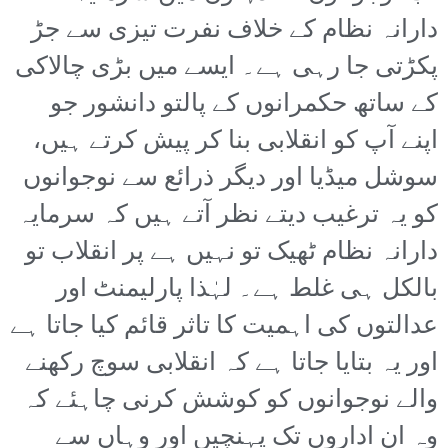
دارانہ نظام کے خلاف نفرت تیزی سے جڑ
پکڑتی جا رہی ہے۔ ایسے میں بڑی چالاکی
کے ساتھ حکمرانوں کے پالتو دانشور جو
اپنے آپ کو انقلابی بنا کر پیش کرتے ہیں،
سوشل میڈیا اور دیگر ذرائع سے نوجوانوں
کو یہ ترغیب دیتے نظر آتے ہیں کہ سرمایہ
دارانہ نظام ٹھیک تو نہیں ہے پر انقلاب تو
بالکل ہی غلط ہے۔ لہٰذا پارلیمنٹ اور
عدالتوں کی اہمیت کا تاثر قائم کیا جاتا ہے
اور یہ بتایا جاتا ہے کہ انقلابی سوچ رکھنے
والے نوجوانوں کو کوشش کرنی چاہئے کہ
وہ ان اداروں تک پہنچیں اور وہاں سے