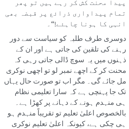
پیدا محنت کش کر رہے ہیں تو پھر
تمام پیداواری ذرائع پر قبضہ بھی
انہی کا ہونا چاہئے!“۔
دوسری طرف طلبہ کو سیاست سے دور
رہنے کی تلقین کی جاتی ہے اور ان کے
ذہنوں میں یہ سوچ ڈالی جاتی رہی کہ
محنت کر کے اچھے نمبر لو تو اچھی نوکری
مل جائے گی۔ مگر اب تو صورت حال یہاں
تک جا پہنچی ہے کہ سارا تعلیمی نظام
ہی منہدم ہونے کے دہانے پر کھڑا ہے۔
بالخصوص اعلیٰ تعلیم تو تقریباً منہدم ہو
ہی چکی ہے، کیونکہ اعلیٰ تعلیم نوکری