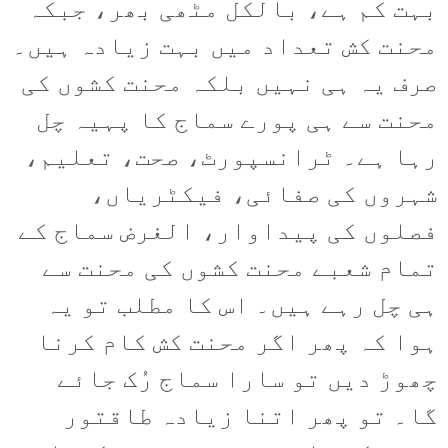
بہت کم ہے، بالکل مٹھی بھر، جبکہ
محنت کش تعداد میں بہت زیادہ ہیں۔
صرف یہ ہی نہیں بلکہ محنت کشوں کی
محنت سے ہی پورے سماج کا پہیہ چل
رہا ہے۔ ٹرانسپورٹ، صحت، تعلیم،
شہروں کی صفائی، فیکٹریاں،
فصلوں کی پیداوار، الغرض سماج کے
تمام شعبے محنت کشوں کی محنت سے
ہی چل رہے ہیں۔ اس کا مطلب تو یہ
ہوا کہ پھر اگر محنت کش کام کرنا
چھوڑ دیں تو سارا سماج رُک جائے
گا۔ تو پھر اتنا زیادہ طاقتور