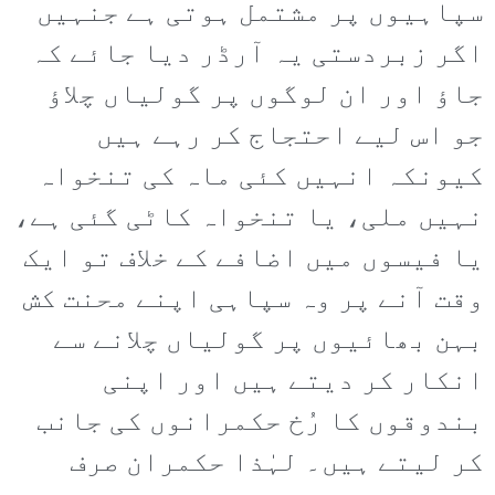
سپاہیوں پر مشتمل ہوتی ہے جنہیں
اگر زبردستی یہ آرڈر دیا جائے کہ
جاؤ اور ان لوگوں پر گولیاں چلاؤ
جو اس لیے احتجاج کر رہے ہیں
کیونکہ انہیں کئی ماہ کی تنخواہ
نہیں ملی، یا تنخواہ کاٹی گئی ہے،
یا فیسوں میں اضافے کے خلاف تو ایک
وقت آنے پر وہ سپاہی اپنے محنت کش
بہن بھائیوں پر گولیاں چلانے سے
انکار کر دیتے ہیں اور اپنی
بندوقوں کا رُخ حکمرانوں کی جانب
کر لیتے ہیں۔ لہٰذا حکمران صرف