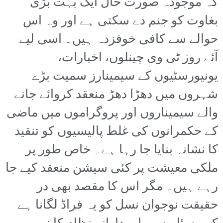
کہ موجودہ صورت حال ایک بہت بڑی
بغاوت کو جنم دے سکتی ہے اور وہ اس
حوالے سے کافی خوفزدہ ہیں۔ اسی لیے
آئے روز ٹی وی چینلوں، اخبارات،
یونیورسٹیوں کے سیمینارز سمیت بڑے
شہروں میں دھڑا دھڑ منعقد کروائے جانے
والے سیمیناروں اور پروگراموں میں ماضی
کے حکمرانوں کی غلط پالیسیوں کو تنقید
کا نشانہ بنایا جا رہا ہے۔ خاص طور پر
ملکی معیشت پر کئی سیشن منعقد کیے جا
رہے ہیں۔ مگر اس کا مقصد بھی در
حقیقت نوجوان نسل کو یہ فراڈ لگانا ہے