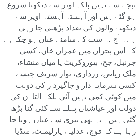
نیچے سے نہیں بلکہ اوپر سے دیکھنا شروع
ہو گئے ہیں اور آہستہ آہستہ اوپر سے
دیکھنے والوں کی تعداد بڑھتی جا رہی
ہے۔ آج یہ سب کے سامنے عیاں ہو چکا ہے
کہ اس بحران میں عمران خان، کسی
جرنیل، جج، بیوروکریٹ یا میاں منشاء،
ملک ریاض، زرداری، نواز شریف جیسے
کسی سرمایہ دار و جاگیردار کی دولت
میں کوئی کمی نہیں آئی بلکہ الٹا ان کی
دولت اور عیاشیاں پہلے سے کئی گنا بڑھ
گئی ہیں۔ یہ بھی تیزی سے عیاں ہوتا جا
رہا ہے کہ فوج، عدلیہ، پارلیمنٹ، میڈیا