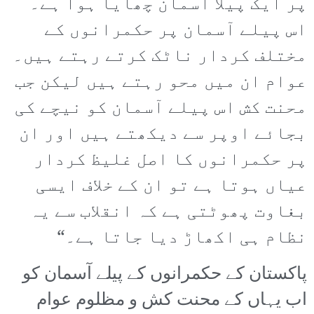
پر ایک پیلا آسمان چھایا ہوا ہے۔
اس پیلے آسمان پر حکمرانوں کے
مختلف کردار ناٹک کرتے رہتے ہیں۔
عوام ان میں محو رہتے ہیں لیکن جب
محنت کش اس پیلے آسمان کو نیچے کی
بجائے اوپر سے دیکھتے ہیں اور ان
پر حکمرانوں کا اصل غلیظ کردار
عیاں ہوتا ہے تو ان کے خلاف ایسی
بغاوت پھوٹتی ہے کہ انقلاب سے یہ
نظام ہی اکھاڑ دیا جاتا ہے۔“
پاکستان کے حکمرانوں کے پیلے آسمان کو
اب یہاں کے محنت کش و مظلوم عوام