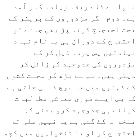
منوا نے کا طریقہ زیادہ کار آمد
ہے۔ دوم اگر مزدوروں کے پریشر کے
تحت احتجاج کرنا پڑ بھی جائے تو
احتجاج کے دوران ہی یہ نام نہاد
قیادتیں پس پردہ ڈیل کر کے
مزدوروں کی جدوجہد کو زائل کر
دیتی ہیں۔ سب سے بڑھ کر محنت کشوں
کے ذہنوں میں یہ سوچ ڈالی جاتی ہے
کہ بس اپنے فوری معاشی مطالبات
کیلئے ہی جدوجہد کرو یعنی کہ
تنخواہ کٹ گئی ہے یا نہیں ملی تو
احتجاج کر لو یا تنخواہوں میں کچھ