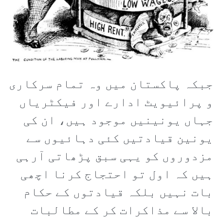
جبکہ پاکستان میں وہ تمام سرکاری
و پرائیویٹ ادارے اور فیکٹریاں
جہاں یونینیں موجود ہیں، ان کی
یونین قیادتیں کئی دہائیوں سے
مزدوروں کو یہی سبق پڑھاتی آرہی
ہیں کہ اول تو احتجاج کرنا اچھی
بات نہیں بلکہ قیادتوں کے حکام
بالا سے مذاکرات کر کے مطالبات