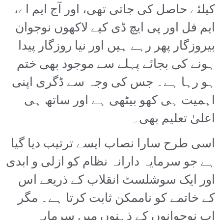
کیلئے حاصل کی جاتی تھی، اور آج ایم اے،
ایم فل اور پی ایچ ڈی کیے لاکھوں نوجوان
بیروزگار پھر رہے ہیں اور نیا روزگار پیدا
ہونے کی بجائے پہلے سے موجود بھی ختم
ہو رہا ہے۔ جس کی وجہ سے ڈگری اپنی
اہمیت ہی کھو بیٹھی ہے اور ساتھ ہی
اعلیٰ تعلیم بھی۔
اسی طرح سارا نصاب ایسے ترتیب دیا گیا
ہے جو سرمایہ دارانہ نظام کو ازلی و ابدی
اور ایک سوشلسٹ انقلاب کے ذریعے اس
کے خاتمے کو ناممکن ثابت کرتا ہے۔ مگر
اب نوجوانوں کے ذہنوں میں سرمایہ