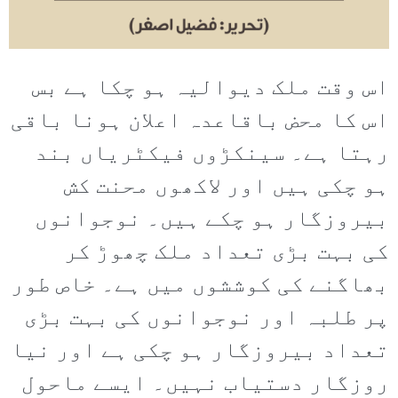
اس وقت ملک دیوالیہ ہو چکا ہے بس
اس کا محض باقاعدہ اعلان ہونا باقی
رہتا ہے۔ سینکڑوں فیکٹریاں بند
ہو چکی ہیں اور لاکھوں محنت کش
بیروزگار ہو چکے ہیں۔ نوجوانوں
کی بہت بڑی تعداد ملک چھوڑ کر
بھاگنے کی کوششوں میں ہے۔ خاص طور
پر طلبہ اور نوجوانوں کی بہت بڑی
تعداد بیروزگار ہو چکی ہے اور نیا
روزگار دستیاب نہیں۔ ایسے ماحول