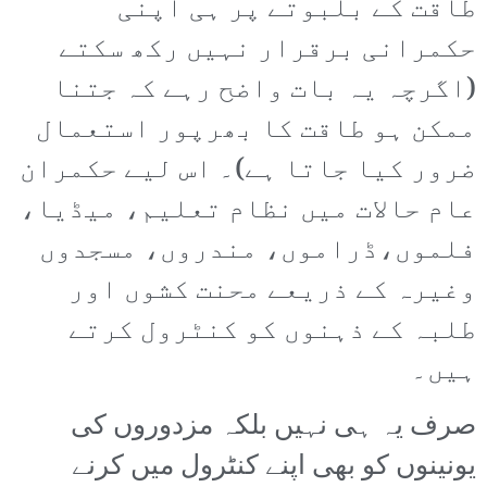
طاقت کے بلبوتے پر ہی اپنی
حکمرانی برقرار نہیں رکھ سکتے
(اگرچہ یہ بات واضح رہے کہ جتنا
ممکن ہو طاقت کا بھرپور استعمال
ضرور کیا جاتا ہے)۔ اس لیے حکمران
عام حالات میں نظام تعلیم، میڈیا،
فلموں،ڈراموں، مندروں، مسجدوں
وغیرہ کے ذریعے محنت کشوں اور
طلبہ کے ذہنوں کو کنٹرول کرتے
ہیں۔
صرف یہ ہی نہیں بلکہ مزدوروں کی
یونینوں کو بھی اپنے کنٹرول میں کرنے