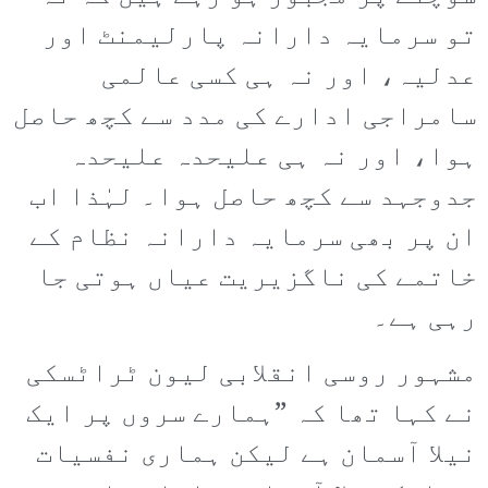
تو سرمایہ دارانہ پارلیمنٹ اور
عدلیہ، اور نہ ہی کسی عالمی
سامراجی ادارے کی مدد سے کچھ حاصل
ہوا، اور نہ ہی علیحدہ علیحدہ
جدوجہد سے کچھ حاصل ہوا۔ لہٰذا اب
ان پر بھی سرمایہ دارانہ نظام کے
خاتمے کی ناگزیریت عیاں ہوتی جا
رہی ہے۔
مشہور روسی انقلابی لیون ٹراٹسکی
نے کہا تھا کہ ”ہمارے سروں پر ایک
نیلا آسمان ہے لیکن ہماری نفسیات