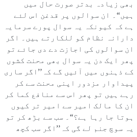
بھی زیادہ بدتر صورت حال میں
ہیں“۔ ان سوالوں پر قدغن اس لئے
ہے کہ کیونکہ یہ سوال پورے سرمایہ
دارانہ نظام کو للکارتے ہیں۔ اگر
ان سوالوں کی اجازت دے دی جائے تو
پھر ایک دن یہ سوال بھی محنت کشوں
کے ذہنوں میں آئیں گے کہ’’اگر ساری
پیداوار مزدور اپنی محنت سے کر
رہے ہیں تو پھر اس سے منافع کما کر
ان کا مالک امیر سے امیر تر کیوں
ہوتا جا رہا ہے؟“۔ سب سے بڑھ کر تو
یہ سوچ جنم لے گی کہ’’اگر سب کچھ