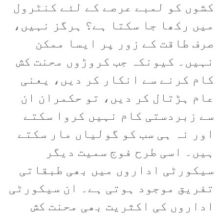
کشوں کو لمبے عرصے کے لئے کنٹرول
میں رکھا جا سکتا ہے؟ ہرگز نہیں،
صرف طاقت کے زور پر ایسا ممکن
نہیں۔ کیونکہ جب کروڑوں محنت کش
کام کرنے سے انکار کر دیں، یعنی
عام ہڑتال کر دیں، تو حکمران ان
سے زبردستی کام نہیں کروا سکتے
اور نہ ہی سب کو گولیاں مار سکتے
ہیں۔ اسی طرح فوج سمیت دیگر
سیکورٹی اداروں میں بھی طبقاتی
تفریق موجود ہوتی ہے۔ ان سیکورٹی
اداروں کی اکثریت بھی محنت کش