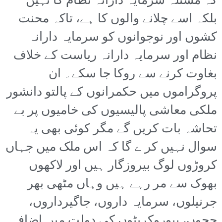
کہ مسئلہ سرمایہ دارانہ نظام کا نہیں
بلکہ اسے چلانے والوں کا ہے، تاکہ محنت
کشوں اور نوجوانوں کو سرمایہ دارانہ
نظام اور سرمایہ دارانہ ریاست کے خلاف
بغاوت کرنے سے روکا جا سکے۔ ان
پروگراموں میں حکمرانوں کے پالتو دانشور
ملکی معاشی پالیسیوں کی خامیوں پر بے
تحاشہ بات کریں گے مگر کوئی بھی یہ
سوال نہیں کر ے گا کہ اس ملک میں جہاں
کروڑوں لوگ بیروزگار ہیں اور لاکھوں
بھوک سے مر رہے ہیں وہاں مٹھی بھر
جرنیلوں، سرمایہ داروں، جاگیرداروں،
ججوں، بیوروکریٹوں کی دولت میں اضافہ