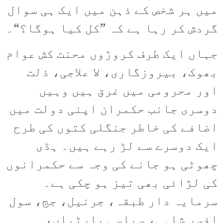
میں ہر شخص کے ذہن میں ایک ہی سوال
گردش کر رہا ہے کہ ”کل کیا ہوگا؟“۔
جہاں ایک طرف کروڑوں محنت کش عوام
بھوک، بیروزگاری، لا علاجی، ذلت
اور محرومی میں غرق ہیں وہیں
دوسری جانب حکمران اپنی دولت میں
اضافے کی خاطر جنگلی کتوں کی طرح
ایک دوسرے سے لڑ رہے ہیں۔ ہڈی
چھوٹی ہو جانے کی وجہ سے حکمرانوں
کی لڑائی بھی تیز ہو چکی ہے۔
سرمایہ دار طبقہ، جرنیل، جج، سول
افسر شاہی، سیاسی پارٹیاں،