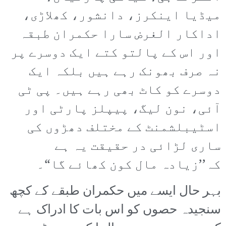
میڈیا اینکرز، دانشور، کھلاڑی،
اداکار الغرض سارا حکمران طبقہ
اور اس کے پالتو کتے ایک دوسرے پر
نہ صرف بھونک رہے ہیں بلکہ ایک
دوسرے کو کاٹ بھی رہے ہیں۔ پی ٹی
آئی، نون لیگ، پیپلز پارٹی اور
اسٹیبلشمنٹ کے مختلف دھڑوں کی
ساری لڑائی در حقیقت یہ ہے
کہ’’زیادہ مال کون کھائے گا“۔
بہر حال ایسے میں حکمران طبقے کے کچھ
سنجیدہ حصوں کو اس بات کا ادراک ہے