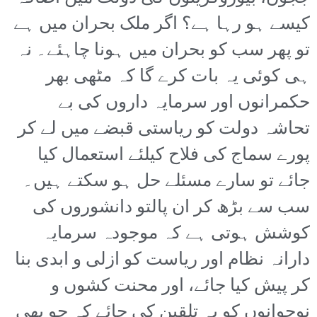
کیسے ہو رہا ہے؟ اگر ملک بحران میں ہے
تو پھر سب کو بحران میں ہونا چاہئے۔ نہ
ہی کوئی یہ بات کرے گا کہ مٹھی بھر
حکمرانوں اور سرمایہ داروں کی بے
تحاشہ دولت کو ریاستی قبضے میں لے کر
پورے سماج کی فلاح کیلئے استعمال کیا
جائے تو سارے مسئلے حل ہو سکتے ہیں۔
سب سے بڑھ کر ان پالتو دانشوروں کی
کوشش ہوتی ہے کہ موجودہ سرمایہ
دارانہ نظام اور ریاست کو ازلی و ابدی بنا
کر پیش کیا جائے، اور محنت کشوں و
نوجوانوں کو یہ تلقین کی جائے کہ جو بھی