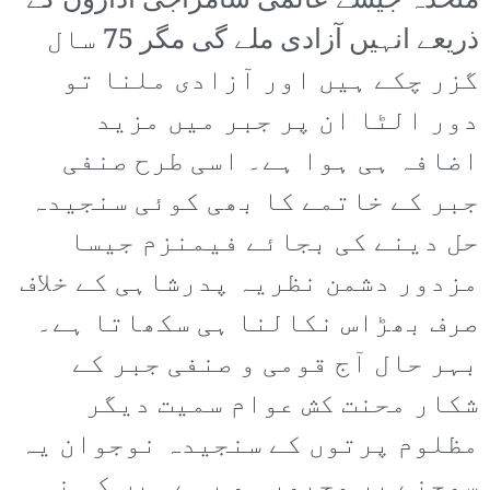
متحدہ جیسے عالمی سامراجی اداروں کے
ذریعے انہیں آزادی ملے گی مگر 75 سال
گزر چکے ہیں اور آزادی ملنا تو
دور الٹا ان پر جبر میں مزید
اضافہ ہی ہوا ہے۔ اسی طرح صنفی
جبر کے خاتمے کا بھی کوئی سنجیدہ
حل دینے کی بجائے فیمنزم جیسا
مزدور دشمن نظریہ پدرشاہی کے خلاف
صرف بھڑاس نکالنا ہی سکھاتا ہے۔
بہر حال آج قومی و صنفی جبر کے
شکار محنت کش عوام سمیت دیگر
مظلوم پرتوں کے سنجیدہ نوجوان یہ
سوچنے پر مجبور ہو رہے ہیں کہ نہ