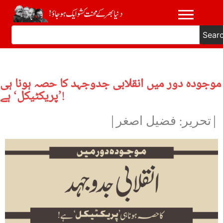
Sear
موجودہ دور میں انقلابی جدوجہد کا حصہ ہونا ہی
’پریکٹیکل‘ ہے!
|تحریر: فضیل اصغر|