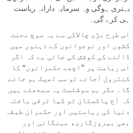
بہتری ہوگی وہ سرمایہ دارانہ ریاست
ہی کرے گی۔
اس طرح بڑی چالاکی سے یہ سوچ محنت
کشوں اور نوجوانوں کے ذہنوں میں
ڈالنے کی کوشش کی جاتی ہے کہ اگر
اس ریاست پر ”اچھے حکمرانوں“ کا
کنٹرول آجائے تو سب ٹھیک ہو جائے
گا۔ مگر ہم سوشلسٹ یہ سمجھتے ہیں
کہ آج پاکستان تو کیا ترقی یافتہ
دنیا کی ریاستیں اور حکمران طبقہ
بھی بیروزگاری، مہنگائی اور