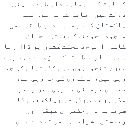
کو لوٹ کر سرمایہ دار طبقہ اپنی
دولت میں اضافہ کرتا ہے۔ لہٰذا
پاکستان کا سرمایہ دار طبقہ بھی
موجودہ خوفناک معاشی بحران
کاسارا بوجھ محنت کشوں پر ڈال رہا
ہے۔ بالواسطہ ٹیکس بڑھا ئے جا رہے
ہیں، تنخواہوں میں کٹوتیاں کی جا
رہی ہیں، نجکاری کی جا رہی ہے،
فیسیں بڑھائی جا رہی ہیں وغیرہ۔
مگر ہر سماج کی طرح پاکستان کا
سرمایہ دارحکمران طبقہ اور
ریاستی اشرافیہ بھی تعداد میں