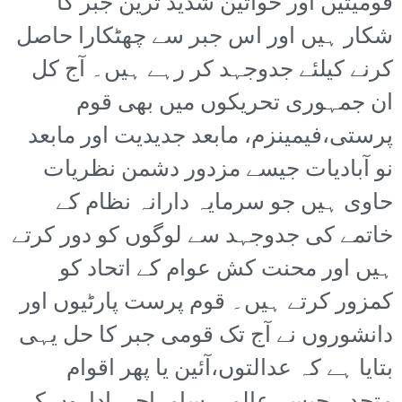
قومیتیں اور خواتین شدید ترین جبر کا
شکار ہیں اور اس جبر سے چھٹکارا حاصل
کرنے کیلئے جدوجہد کر رہے ہیں۔ آج کل
ان جمہوری تحریکوں میں بھی قوم
پرستی،فیمینزم، مابعد جدیدیت اور مابعد
نو آبادیات جیسے مزدور دشمن نظریات
حاوی ہیں جو سرمایہ دارانہ نظام کے
خاتمے کی جدوجہد سے لوگوں کو دور کرتے
ہیں اور محنت کش عوام کے اتحاد کو
کمزور کرتے ہیں۔ قوم پرست پارٹیوں اور
دانشوروں نے آج تک قومی جبر کا حل یہی
بتایا ہے کہ عدالتوں،آئین یا پھر اقوام