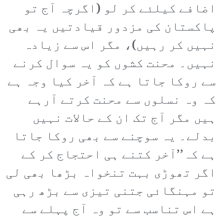
اضافے کیلئے کر لو (اگرچہ آج تو
پاکستان کی مزدور قیادتیں یہ بھی
نہیں کر رہیں)، مگر اس سے زیادہ
نہیں۔ محنت کشوں کو یہ سوال کرنے
سے روکا جاتا ہے کہ آخر کیا وجہ ہے
کہ وہ نسلوں سے محنت کرتے آرہے
ہیں مگر آج تک ان کے حالات نہیں
بدلے۔ یہ سوچنے سے بھی روکا جاتا
ہے کہ’’آخر کتنے ہی احتجاج کر کے
اگر تھوڑی بہت تنخواہ بڑھا بھی لی
تو مہنگائی جتنی تیزی سے بڑھ رہی
ہے اس تناسب سے تو وہ آج پہلے سے