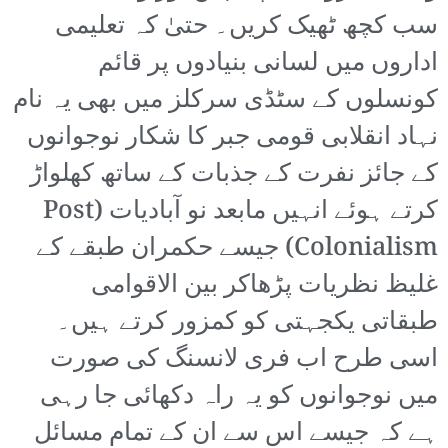
سب کچھ ٹھیک کریں۔ حتیٰ کہ تعلیمی
اداروں میں لسانی بنیادوں پر قائم
کونسلوں کے سٹڈی سرکلز میں بھی یہ نام
نہاد انقلابی قومی جبر کا شکار نوجوانوں
کے جائز نفرت کے جذبات کے ساتھ کھلواڑ
کرتے ہوئے انہیں مابعد نو آبادیات (Post
Colonialism) جیسے حکمران طبقے کے
غلیظ نظریات پڑھاکر بین الاقوامی
طبقاتی یکجہتی کو کمزور کرتے ہیں۔
اسی طرح اب فری لانسنگ کی صورت
میں نوجوانوں کو یہ راہ دکھائی جا رہی
ہے کہ جیسے اس سے ان کے تمام مسائل