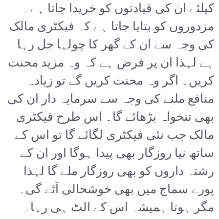
کیلئے ان کی قیادتوں کو خریدا جاتا ہے۔
مزدوروں کو بتایا جاتا ہے کہ فیکٹری مالک
کی وجہ سے ان کے گھر کا چولہا جل رہا
ہے لہٰذا ان پر فرض ہے کہ وہ مزید محنت
کریں۔ اگر وہ محنت کریں گے تو زیادہ
منافع ملنے کی وجہ سے سرمایہ دار ان کی
بھی تنخواہ بڑھائے گا۔ اس طرح فیکٹری
مالک جب نئی فیکٹری لگائے گا تو اس کے
ساتھ نیا روزگار بھی پیدا ہوگا اور ان کے
رشتہ داروں کو بھی روزگار ملے گا لہٰذا
پورے سماج میں بھی خوشحالی آئے گی۔
مگر ہوتا ہمیشہ اس کے الٹ ہی رہا۔