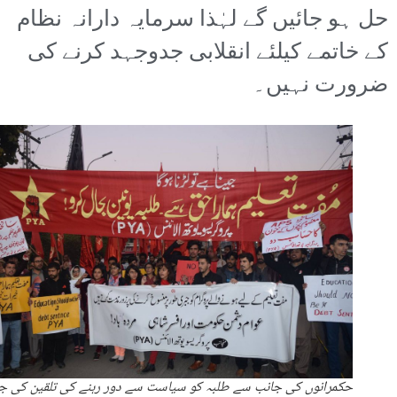
حل ہو جائیں گے لہٰذا سرمایہ دارانہ نظام
کے خاتمے کیلئے انقلابی جدوجہد کرنے کی
ضرورت نہیں۔
حکمرانوں کی جانب سے طلبہ کو سیاست سے دور رہنے کی تلقین کی ج