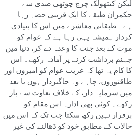
لیکن کیتھولک چرچ چوتھی صدی سے
حکمران طبقے کا ایک قریبی حصہ رہا
ہے۔ طبقاتی معاشرے میں اس کا بنیادی
کردار ہمیشہ یہی رہا ہے کہ عوام کو
موت کے بعد جنت کا وعدہ دے کر، دنیا میں
جہنم برداشت کرنے پر آمادہ رکھے۔ اس
کا کام یہ تھا کہ غریب عوام کو امیروں اور
طاقتوروں، چاہے وہ جاگیردار ہوں یا بعد
میں سرمایہ دار، کے خلاف بغاوت سے باز
رکھے۔ کوئی بھی ادارہ اس مقام کو
برقرار نہیں رکھ سکتا جب تک کہ اس میں
حالات کے مطابق خود کو ڈھالنے کی غیر