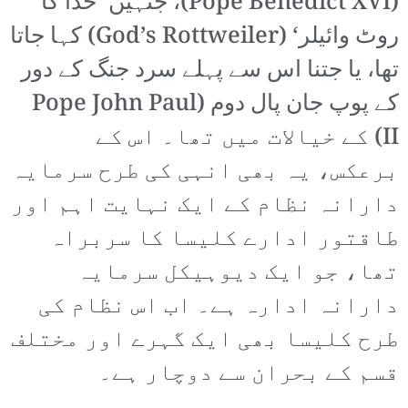
(Pope Benedict XVI)، جنہیں ’خدا کا
روٹ وائیلر‘ (God’s Rottweiler) کہا جاتا
تھا، یا جتنا اس سے پہلے سرد جنگ کے دور
کے پوپ جان پال دوم (Pope John Paul
II) کے خیالات میں تھا۔ اس کے
برعکس، یہ بھی انہی کی طرح سرمایہ
دارانہ نظام کے ایک نہایت اہم اور
طاقتور ادارے کلیسا کا سربراہ
تھا، جو ایک دیوہیکل سرمایہ
دارانہ ادارہ ہے۔ اب اس نظام کی
طرح کلیسا بھی ایک گہرے اور مختلف
قسم کے بحران سے دوچار ہے۔