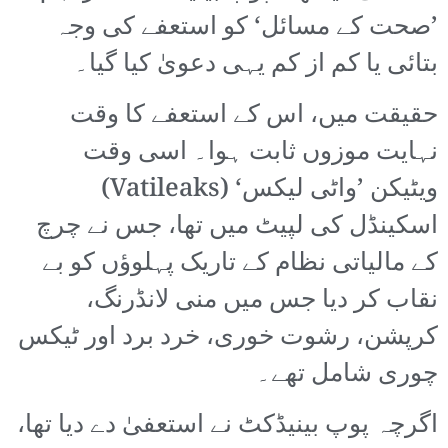
’صحت کے مسائل‘ کو استعفے کی وجہ
بتائی یا کم از کم یہی دعویٰ کیا گیا۔
حقیقت میں، اس کے استعفے کا وقت
نہایت موزوں ثابت ہوا۔ اسی وقت
ویٹیکن ’واٹی لیکس‘ (Vatileaks)
اسکینڈل کی لپیٹ میں تھا، جس نے چرچ
کے مالیاتی نظام کے تاریک پہلوؤں کو بے
نقاب کر دیا جس میں منی لانڈرنگ،
کرپشن، رشوت خوری، خرد برد اور ٹیکس
چوری شامل تھے۔
اگرچہ پوپ بینیڈکٹ نے استعفیٰ دے دیا تھا،