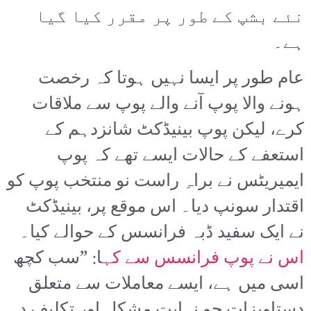
نئے بشپ کے طور پر مقرر کیا گیا
ہے۔
عام طور پر ایسا نہیں ہوتا کہ رخصت
ہونے والا پوپ آنے والے پوپ سے ملاقات
کرے، لیکن پوپ بینیڈکٹ شانزدہم کے
استعفے کے حالات ایسے تھے کہ پوپ
ایمیریٹس نے براہِ راست نو منتخب پوپ کو
اقتدار سونپ دیا۔ اس موقع پر، بینیڈکٹ
نے ایک سفید ڈبہ فرانسس کے حوالے کیا۔
اس نے پوپ فرانسس سے کہ
ا: ”سب کچھ
اسی میں ہے، ایسے معاملات سے متعلق
دستاویزات جو نہایت مشکل اور تکلیف دہ