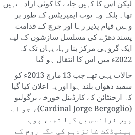
لیکن اس کا کہیں جانے کا کوئی ارادہ نہیں
تھا۔ بلکہ وہ پوپ ایمیریٹس کے طور پر
وہیں قیام پذیر رہا اور چرچ کے قدامت
پسند دھڑے کی مسلسل سازشوں کے لیے
ایک گروہی مرکز بنا رہا، یہاں تک کہ
2022ء میں اس کا انتقال ہو گیا۔
حالات یہی تھے جب 13 مارچ 2013ء کو
سفید دھواں بلند ہوا اور یہ اعلان کیا گیا
کہ ارجنٹائن کے کارڈینل خورخے برگولیو
(Cardinal Jorge Bergoglio)، جو اب
پوپ فرانسس بن گیا تھا، پوپ
بینیڈکٹ شانزدہم کی جگہ روم کے