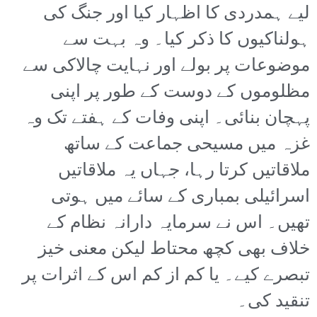
لیے ہمدردی کا اظہار کیا اور جنگ کی
ہولناکیوں کا ذکر کیا۔ وہ بہت سے
موضوعات پر بولے اور نہایت چالاکی سے
مظلوموں کے دوست کے طور پر اپنی
پہچان بنائی۔ اپنی وفات کے ہفتے تک وہ
غزہ میں مسیحی جماعت کے ساتھ
ملاقاتیں کرتا رہا، جہاں یہ ملاقاتیں
اسرائیلی بمباری کے سائے میں ہوتی
تھیں۔ اس نے سرمایہ دارانہ نظام کے
خلاف بھی کچھ محتاط لیکن معنی خیز
تبصرے کیے۔ یا کم از کم اس کے اثرات پر
تنقید کی۔