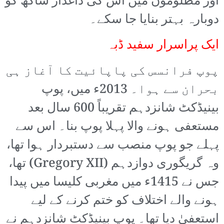
اور مظلوموں میں اس کی داغدار ساکھ کو
دوبارہ بہتر بنایا جا سکے۔
ایک پراسرار سفید ڈبہ
پوپ فرانسس کی پاپائیت کا آغاز ہی
بحران سے ہوا۔ 2013ء میں، پوپ
بینیڈکٹ شانزدہم تقریباً 600 سال بعد
مستعفی ہونے والا پہلا پوپ بنا۔ اس سے
پہلے جو پوپ منصب سے دستبردار ہوا تھا،
وہ گریگوری دوازدہم (Gregory XII) تھا،
جس نے 1415ء میں مغربی کلیسا میں پیدا
ہونے والے اختلاف کو ختم کرنے کے لیے
استعفیٰ دیا تھا۔ پوپ بینیڈکٹ شانزدہم نے