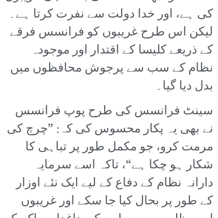
کی ہے، اور خدا دولت سے نفرت کرتا ہے۔
لیکن اس طرح غریبوں کو فرانسس فرقے
کے ذریعے کلیسا کے اقتدار اور موجودہ
نظام کے سب سے پرجوش محافظوں میں
بدل دیا گیا۔
سینٹ فرانسس کی طرح پوپ فرانسس
نے بھی یہ پکار محسوس کی کہ: ”چرچ کی
مرمت کرو، جو مکمل طور پر تباہی کا
شکار ہو چکا ہے“، تاکہ اسے سرمایہ
دارانہ نظام کے دفاع کے لیے ایک نئے اوزار
کے طور پر بحال کیا جا سکے اور غریبوں