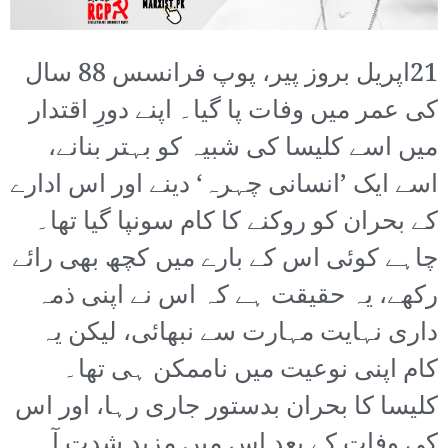
21اپریل بروز پیر، پوپ فرانسس 88 سال
کی عمر میں وفات پا گیا۔ اپنے دورِ اقتدار
میں اسے کلیسا کی شبیہ کو بہتر بنانے،
اسے ایک ’انسانی چہرہ‘ دینے اور اس ادارے
کے بحران کو روکنے کا کام سونپا گیا تھا۔
چاہے کوئی اس کے بارے میں کچھ بھی رائے
رکھے، یہ حقیقت ہے کہ اس نے اپنی ذمہ
داری نہایت مہارت سے نبھائی، لیکن یہ
کام اپنی نوعیت میں ناممکن ہی تھا۔
کلیسا کا بحران بدستور جاری رہا، اور اس
کی وفات کے بعد اس میں مزید شدت آ