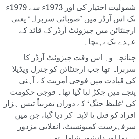
شمولیت اختیار کی اور 1973ء سے 1979ء
تک اس آرڈر میں ’صوبائی سربراہ‘ یعنی
ارجنٹائن میں جیزوئٹ آرڈر کے قائد کے
عہدے تک پہنچا۔
چنانچہ وہ اس وقت جیزوئٹ آرڈر کا
سربراہ تھا جب ارجنٹائن کو جنرل ویڈیلا
کی قیادت میں فوجی آمریت کے آہنی
پنجے میں جکڑ لیا گیا تھا۔ فوجی حکومت
کی ’غلیظ جنگ‘ کے دوران تقریباً تیس ہزار
افراد کو قتل یا لاپتہ کر دیا گیا، جن میں
سرفہرست کمیونسٹ، انقلابی مزدور
رہنما اور دانشور شامل تھے۔