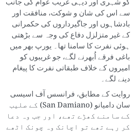
کو شہری اور دیہی غریب عوام کی جانب
سے اس کی شان و شوکت، منافقت اور
بادشاہوں اور جاگیرداروں کی حکمرانی
کے غیر متزلزل دفاع کی وجہ سے بڑھتی
ہوئی نفرت کا سامنا تھا۔ یورپ بھر میں
باغی فرقے اُبھرنے لگے، جو غریبوں کو
امیروں کے خلاف طبقاتی نفرت کا پیغام
دینے لگے۔
روایت کے مطابق، فرانسس آف اسیسی
سان دامیانو (San Damiano) کے صلیب
کے سامنے کھڑے تھے، اور جب وہ دعا
کر رہے تھے تو اچانک وہ چونک اٹھے