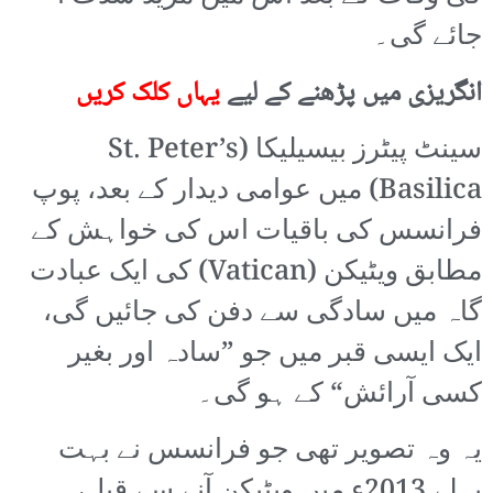
جائے گی۔
انگریزی میں پڑھنے کے لیے
یہاں کلک کریں
سینٹ پیٹرز بیسیلیکا (St. Peter’s
Basilica) میں عوامی دیدار کے بعد، پوپ
فرانسس کی باقیات اس کی خواہش کے
مطابق ویٹیکن (Vatican) کی ایک عبادت
گاہ میں سادگی سے دفن کی جائیں گی،
ایک ایسی قبر میں جو ”سادہ اور بغیر
کسی آرائش“ کے ہو گی۔
یہ وہ تصویر تھی جو فرانسس نے بہت
پہلے 2013ء میں ویٹیکن آنے سے قبل،