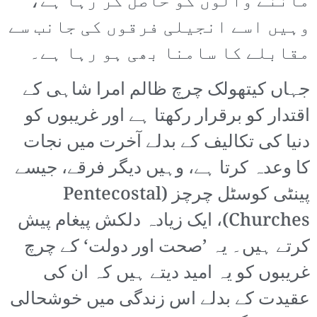
ماننے والوں کو حاصل کر رہا ہے،
وہیں اسے انجیلی فرقوں کی جانب سے
مقابلے کا سامنا بھی ہو رہا ہے۔
جہاں کیتھولک چرچ ظالم امرا شاہی کے
اقتدار کو برقرار رکھتا ہے اور غریبوں کو
دنیا کی تکالیف کے بدلے آخرت میں نجات
کا وعدہ کرتا ہے، وہیں دیگر فرقے، جیسے
پینٹی کوسٹل چرچز (Pentecostal
Churches)، ایک زیادہ دلکش پیغام پیش
کرتے ہیں۔ یہ ’صحت اور دولت‘ کے چرچ
غریبوں کو یہ امید دیتے ہیں کہ ان کی
عقیدت کے بدلے اس زندگی میں خوشحالی