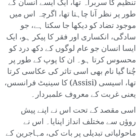
تنظیم کا سربراہ تھا، ایک ایسے انسان کے
طور پر نظر آنا چاہتا تھا، اگرچہ اس میں
موجود تضاد کو دیکھا جا سکتا ہے، جو
سادگی، انکساری اور فقر کا پیکر ہو، ایک
ایسا انسان جو عام لوگوں کے دکھ درد کو
محسوس کرتا ہو۔ ان کا پوپ کے طور پر
چُنا گیا نام بھی اسی تاثر کی عکاسی کرتا
تھا، اسیسی (Assisi) کا سینیٹ فرانسس،
یعنی غربت کے معروف علمبردار۔
اسی مقصد کے تحت اس نے اپنے پیش
روؤں سے مختلف انداز اپنایا۔ اس نے
ماحولیاتی تبدیلی پر بات کی، مہاجرین کے