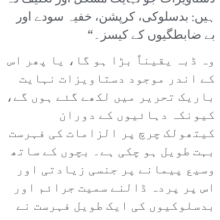
ہیں: بدسلوکی، کرپشن، خفیہ سودے اور
بے ضابطگیوں کے کیسز۔“
وہ ڈبہ یقیناً بڑا ہو گا، یا پھر اس
کے اندر موجود دستاویزات نہایت
باریک تحریر میں لکھے گئے ہوں گے،
کیونکہ دہائیوں کے دوران
کیتھولک چرچ پر الزامات کی فہرست
بہت طویل ہو چکی ہے۔ بچوں کے ساتھ
وسیع پیمانے پر جنسی زیادتی اور
اس پر پردہ ڈالنے سمیت جرائم اور
بدسلوکیوں کی ایک طویل فہرست نے