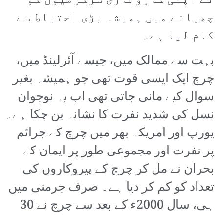
نے اپنی کاروباری سرگرمیوں کو
چھپانے میں ہمیشہ بڑی احتیاط سے
کام لیا ہے۔
بہت سے ممالک میں، جیسے آئرلینڈ میں،
چرچ ایک ایسی قوت تھی جو ہمیشہ بغیر
سوال کیے مانی جاتی تھی اب یہ نوجوان
نسل کی شدید نفرت کا نشانہ بن چکا ہے۔
یورپ اور امریکہ بھر میں چرچ کے جرائم
پر نفرت اور مجموعی طور پر ایمان کے
بحران نے مل کر چرچ کے پیروکاروں کی
تعداد کو کم کر دیا ہے۔ صرف جرمنی میں
ہی، سال 2000ء کے بعد سے چرچ نے 30