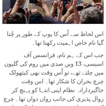
اس لحاظ سے اُس کا پوپ کے طور پر چُنا
گیا نام خاص اہمیت رکھتا تھا۔
جب اس کے ہم نام، فرانسس آف
اسیسی، 13 ویں صدی میں روم کی گلیوں
میں چلتے تھے، تو اُس وقت بھی کیتھولک
چرچ بحران کا شکار تھا۔ اس وقت
جاگیردارانہ نظام اپنی انتہا کو پہنچ کر
زوال پذیری کی جانب رواں دواں تھا۔ چرچ