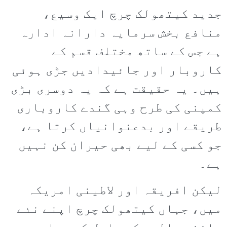
جدید کیتھولک چرچ ایک وسیع،
منافع بخش سرمایہ دارانہ ادارہ
ہے جس کے ساتھ مختلف قسم کے
کاروبار اور جائیدادیں جڑی ہوئی
ہیں۔ یہ حقیقت ہے کہ یہ دوسری بڑی
کمپنی کی طرح وہی گندے کاروباری
طریقے اور بدعنوانیاں کرتا ہے،
جو کسی کے لیے بھی حیران کن نہیں
ہے۔
لیکن افریقہ اور لاطینی امریکہ
میں، جہاں کیتھولک چرچ اپنے نئے