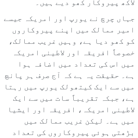
لاکھ پیروکار کھو دیے ہیں۔
جہاں چرچ نے یورپ اور امریکہ جیسے
امیر ممالک میں اپنے پیروکاروں
کو کھو دیا ہے، وہیں غریب ممالک،
خصوصاً افریقہ اور لاطینی امریکہ
میں اس کی تعداد میں اضافہ ہوا
ہے۔ حقیقت یہ ہے کہ آج صرف ہر پانچ
میں سے ایک کیتھولک یورپ میں رہتا
ہے، جبکہ تقریباً سات میں سے ایک
لاطینی امریکہ، افریقہ اور ایشیا
میں ہے۔ لیکن غریب ممالک میں
بڑھتی ہوئی پیروکاروں کی تعداد