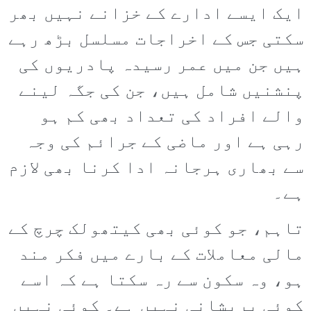
ایک ایسے ادارے کے خزانے نہیں بھر
سکتی جس کے اخراجات مسلسل بڑھ رہے
ہیں جن میں عمر رسیدہ پادریوں کی
پنشنیں شامل ہیں، جن کی جگہ لینے
والے افراد کی تعداد بھی کم ہو
رہی ہے اور ماضی کے جرائم کی وجہ
سے بھاری ہرجانہ ادا کرنا بھی لازم
ہے۔
تاہم، جو کوئی بھی کیتھولک چرچ کے
مالی معاملات کے بارے میں فکر مند
ہو، وہ سکون سے رہ سکتا ہے کہ اسے
کوئی پریشانی نہیں ہے۔ کوئی نہیں