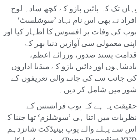
یہاں تک کہ بائیں بازو کے کچھ سادہ لوح
افراد نے بھی اس نام نہاد ’سوشلسٹ‘
پوپ کی وفات پر افسوس کا اظہار کیا اور
اپنی معمولی سی آوازیں دنیا بھر کے
قدامت پسند صدور، وزرائے اعظم،
بادشاہوں اور دائیں بازو کے میڈیا اداروں
کی جانب سے کی جانے والی تعریفوں کے
شور میں شامل کر دیں۔
حقیقت یہ ہے کہ پوپ فرانسس کے
نظریات میں اتنا ہی ’سوشلزم‘ تھا جتنا کہ
اس سے پہلے والے پوپ بینیڈکٹ شانزدہم