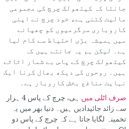
جانتا کہ کیتھولک چرچ کی مجموعی
مالیت کتنی ہے، خود چرچ نے اپنی
کاروباری سرگرمیوں کو چھپانے
میں ہمیشہ بڑی احتیاط سے کام لیا
ہے۔ لیکن ہم یہ جانتے ہیں کہ
کیتھولک چرچ کے پاس بے شمار اثاثے
ہیں۔ روحوں کی دیکھ بھال کرنا ایک
نہایت منافع بخش کاروبار ہے۔
صرف اٹلی میں
ہی، چرچ کے پاس 4 ہزار
سے زائد جائیدادیں ہیں۔ دنیا بھر میں یہ
تخمینہ لگایا جاتا ہے کہ چرچ کے پاس دو