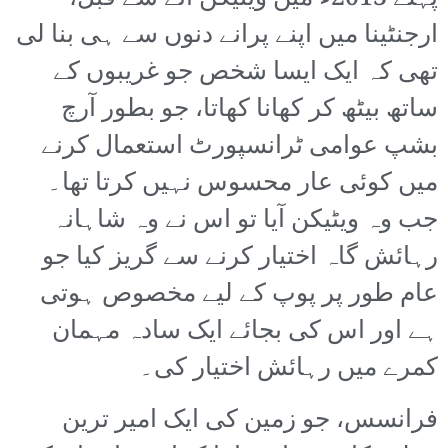
ارجنٹینا میں اپنے پرانے دنوں سے ہی بنا لی
تھی کہ ایک ایسا شخص جو غریبوں کے
ساتھ بیٹھ کر کھانا کھاتا، جو بطور آرچ
بشپ عوامی ٹرانسپورٹ استعمال کرنے
میں کوئی عار محسوس نہیں کرتا تھا۔
جب وہ ویٹیکن آیا تو اس نے وہ شاہانہ
رہائش گاہ اختیار کرنے سے گریز کیا جو
عام طور پر پوپ کے لیے مخصوص ہوتی
ہے اور اس کی بجائے ایک سادہ مہمان
کمرے میں رہائش اختیار کی۔
فرانسس، جو زمین کی ایک امیر ترین