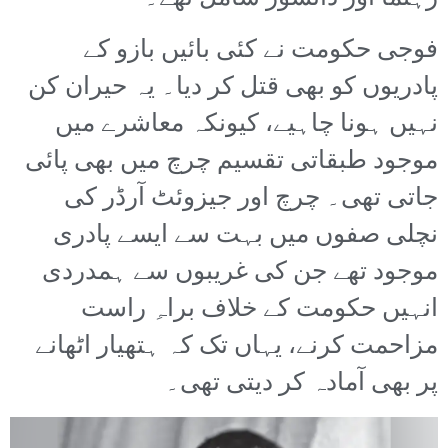
فوجی حکومت نے کئی بائیں بازو کے
پادریوں کو بھی قتل کر دیا۔ یہ حیران کن
نہیں ہونا چاہیے، کیونکہ معاشرے میں
موجود طبقاتی تقسیم چرچ میں بھی پائی
جاتی تھی۔ چرچ اور جیزوئٹ آرڈر کی
نچلی صفوں میں بہت سے ایسے پادری
موجود تھے جن کی غریبوں سے ہمدردی
انہیں حکومت کے خلاف براہِ راست
مزاحمت کرنے، یہاں تک کہ ہتھیار اٹھانے
پر بھی آمادہ کر دیتی تھی۔