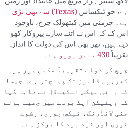
لاکھ ستتر ہزار مربع میل جائیداد اور زمین
ہے، جو ٹیکساس
(Texas) سے بھی بڑی
ہے۔ جرمنی میں کیتھولک چرچ، باوجود
اس کے کہ اس نے اتنے سارے پیروکار کھو
دیے ہیں، پھر بھی اس کی دولت کا اندازہ
تقریباً
430 بلین یورو
ہے۔
چرچ کی دولت تقریباً مکمل طور پر
کھربوں ڈالرز تک پہنچتی ہے۔ جیسا
کہ واٹی لیکس اسکینڈل نے ظاہر کیا
کہ ویٹیکن ایک پردے میں چھپے ہوئے
منی لانڈرنگ، ٹیکس چوری، رشوت
خوری اور خرد برد کا مرکز ہے۔