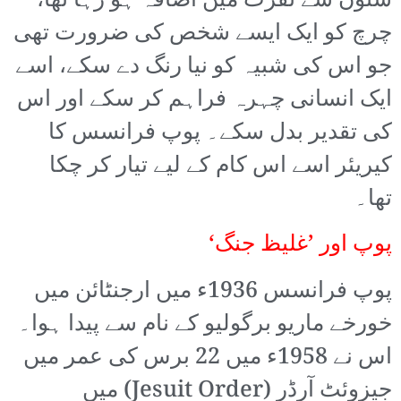
ستون سے نفرت میں اضافہ ہو رہا تھا،
چرچ کو ایک ایسے شخص کی ضرورت تھی
جو اس کی شبیہ کو نیا رنگ دے سکے، اسے
ایک انسانی چہرہ فراہم کر سکے اور اس
کی تقدیر بدل سکے۔ پوپ فرانسس کا
کیریئر اسے اس کام کے لیے تیار کر چکا
تھا۔
پوپ اور ’غلیظ جنگ‘
پوپ فرانسس 1936ء میں ارجنٹائن میں
خورخے ماریو برگولیو کے نام سے پیدا ہوا۔
اس نے 1958ء میں 22 برس کی عمر میں
جیزوئٹ آرڈر (Jesuit Order) میں