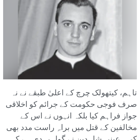
تاہم، کیتھولک چرچ کے اعلیٰ طبقے نے نہ
صرف فوجی حکومت کے جرائم کو اخلاقی
جواز فراہم کیا بلکہ انہوں نے اس کے
مخالفین کے قتل میں براہِ راست مدد بھی
کی۔ عینی شاہدین نے گواہی دی ہے کہ