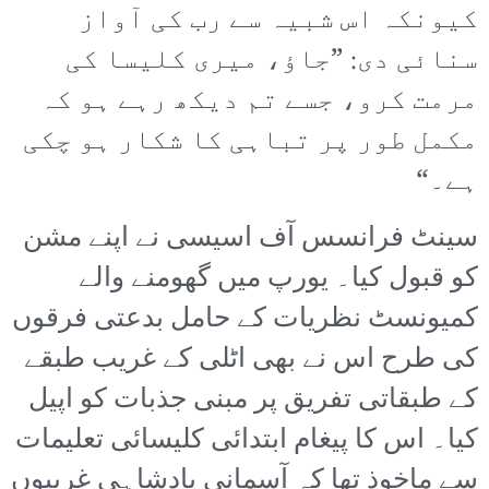
کیونکہ اس شبیہ سے رب کی آواز
سنائی دی: ”جاؤ، میری کلیسا کی
مرمت کرو، جسے تم دیکھ رہے ہو کہ
مکمل طور پر تباہی کا شکار ہو چکی
ہے۔“
سینٹ فرانسس آف اسیسی نے اپنے مشن
کو قبول کیا۔ یورپ میں گھومنے والے
کمیونسٹ نظریات کے حامل بدعتی فرقوں
کی طرح اس نے بھی اٹلی کے غریب طبقے
کے طبقاتی تفریق پر مبنی جذبات کو اپیل
کیا۔ اس کا پیغام ابتدائی کلیسائی تعلیمات
سے ماخوذ تھا کہ آسمانی بادشاہی غریبوں