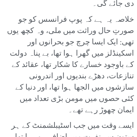
دی جائے گی۔
خلاصہ یہ ہے کہ پوپ فرانسس کو جو
صورتِ حال وراثت میں ملی، وہ کچھ یوں
تھی: ایک ایسا چرچ جو بحرانوں اور
اسکینڈلز میں گھرا ہوا تھا، بے پناہ دولت
کے باوجود خسارے کا شکار تھا، عقائد کے
تنازعات، دھڑے بندیوں اور اندرونی
سازشوں میں الجھا ہوا تھا، اور دنیا کے
کئی حصوں میں مومن بڑی تعداد میں
ایمان چھوڑ رہے تھے۔
ایسے وقت میں جب اسٹیبلشمنٹ کے ہر