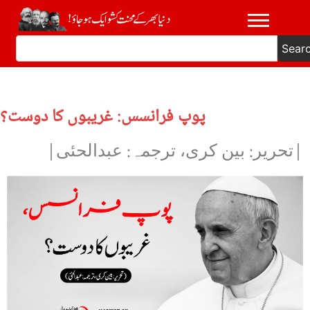
Sear
پوپ فرانسس: غریبوں کا دوست؟
|تحریر: بین کری، ترجمہ: عبدالحئی|